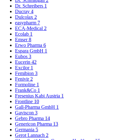
Dr. Schmidgall
2
Dr. Schreibers
1
Ducray
4
Dulcolax
2
easypharm
7
ECA-Medical
2
Ecolab
1
Emser
8
Erwo Pharma
6
Espara GmbH
1
Eubos
3
Eucerin
42
Excilor
1
Femibion
3
Fenivir
2
Formoline
1
Frank&Co
1
Fresenius Kabi Austria
1
Frontline
10
Gall-Pharma GmbH
1
Gaviscon
3
Gebro Pharma
14
Genericon Pharma
13
Germania
5
Gerot Lannach
2