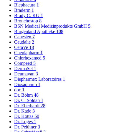
Blephacura
1
Braderm
1
Brady C. KG
1
Bronchostop
8
BSN Medical Medizinprodukte GmbH
5
Burgenland Apotheke
108
Canesten
7
Caudalie
2
CeraVe
18
Cheplapharm
1
Chlorhexamed
5
Compeed
5
DermaSel
1
Deumavan
3
Diepharmex Laboratoires
1
Diosapharm
1
doc
1
Dr. Böhm
48
Dr. C. Soldan
1
Dr. Eberhardt
28
Dr. Kade
3
Dr. Kottas
50
Dr. Loges
1
Dr. Peithner
3