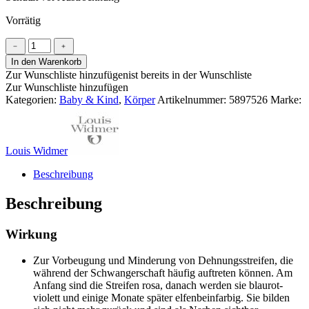
Vorrätig
Widmer
﹣
﹢
MamaDerm
In den Warenkorb
Schwangerschaftsstreifen
Zur Wunschliste hinzufügen
ist bereits in der Wunschliste
Creme
Zur Wunschliste hinzufügen
Menge
Kategorien:
Baby & Kind
,
Körper
Artikelnummer:
5897526
Marke:
Louis Widmer
Beschreibung
Beschreibung
Wirkung
Zur Vorbeugung und Minderung von Dehnungsstreifen, die
während der Schwangerschaft häufig auftreten können. Am
Anfang sind die Streifen rosa, danach werden sie blaurot-
violett und einige Monate später elfenbeinfarbig. Sie bilden