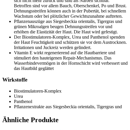
sich nicht mehr zurück und sind als Narben sichtbar.
Betroffen sind vor allem Bauch, Oberschenkel, Po und Brust.
Dehnungsstreifen können auch in der Pubertät, bei schnellem
Wachstum oder bei plötzlicher Gewichtszunahme auftreten.
Pflanzenauszüge aus Siegesbeckia orientalis, Tigergras und
grünen Mikroalgen beugen Dehnungsstreifen vor und
erhöhen die Elastizität der Haut. Die Haut wird gefestigt.
Der Biostimulatoren-Komplex, Urea und Panthenol spenden
der Haut Feuchtigkeit und schützen sie vor dem Austrocknen.
Irritationen und Juckreiz werden gelindert.
Vitamin E wirkt regenerierend auf die Hautbarriere und
stimuliert den hauteigenen Repair-Mechanismus. Das
Wasserbindevermögen in der Hornschicht wird verbessert und
das Hautbild geglättet
Wirkstoffe
Biostimulatoren-Komplex
Urea
Panthenol
Pflanzenextrakte aus Siegesbeckia orientalis, Tigergras und
Wasser
Mikroalgen bestehend aus Chlorella vulgaris und Wasser
Ähnliche Produkte
Vitamin E