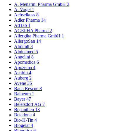
A. Menarini Pharma GmbH
2
A. Vogel
1
Achselkuss
8
Adler Pharma
14
AdTab
1
AGEPHA Pharma
2
Allergika Pharma GmbH
1
AllergoSan
14
Almirall
3
Alpinamed
5
Angelini
8
Apomedica
6
Apozema
4
Aspirin
4
Auberg
2
Avene
35
Bach Rescue
8
Balneum
1
Bayer
47
Beiersdorf AG
7
Bepanthen
13
Betadona
4
Bio-H-Tin
4
Biogelat
4
Bionorica
6