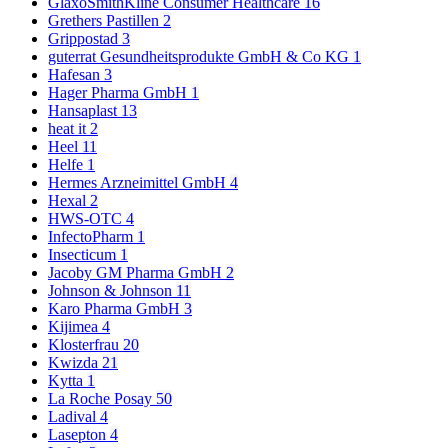
GlaxoSmithKline Consumer Healthcare
16
Grethers Pastillen
2
Grippostad
3
guterrat Gesundheitsprodukte GmbH & Co KG
1
Hafesan
3
Hager Pharma GmbH
1
Hansaplast
13
heat it
2
Heel
11
Helfe
1
Hermes Arzneimittel GmbH
4
Hexal
2
HWS-OTC
4
InfectoPharm
1
Insecticum
1
Jacoby GM Pharma GmbH
2
Johnson & Johnson
11
Karo Pharma GmbH
3
Kijimea
4
Klosterfrau
20
Kwizda
21
Kytta
1
La Roche Posay
50
Ladival
4
Lasepton
4