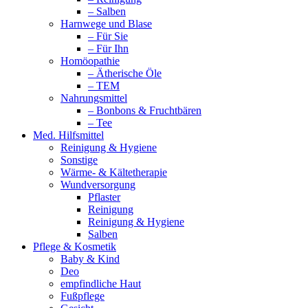
– Salben
Harnwege und Blase
– Für Sie
– Für Ihn
Homöopathie
– Ätherische Öle
– TEM
Nahrungsmittel
– Bonbons & Fruchtbären
– Tee
Med. Hilfsmittel
Reinigung & Hygiene
Sonstige
Wärme- & Kältetherapie
Wundversorgung
Pflaster
Reinigung
Reinigung & Hygiene
Salben
Pflege & Kosmetik
Baby & Kind
Deo
empfindliche Haut
Fußpflege