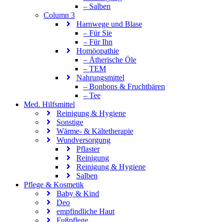
– Salben
Column 3
Harnwege und Blase
– Für Sie
– Für Ihn
Homöopathie
– Ätherische Öle
– TEM
Nahrungsmittel
– Bonbons & Fruchtbären
– Tee
Med. Hilfsmittel
Reinigung & Hygiene
Sonstige
Wärme- & Kältetherapie
Wundversorgung
Pflaster
Reinigung
Reinigung & Hygiene
Salben
Pflege & Kosmetik
Baby & Kind
Deo
empfindliche Haut
Fußpflege