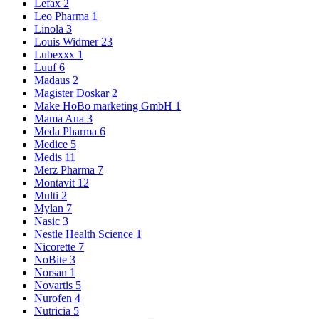
Lefax
2
Leo Pharma
1
Linola
3
Louis Widmer
23
Lubexxx
1
Luuf
6
Madaus
2
Magister Doskar
2
Make HoBo marketing GmbH
1
Mama Aua
3
Meda Pharma
6
Medice
5
Medis
11
Merz Pharma
7
Montavit
12
Multi
2
Mylan
7
Nasic
3
Nestle Health Science
1
Nicorette
7
NoBite
3
Norsan
1
Novartis
5
Nurofen
4
Nutricia
5