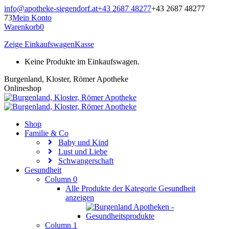
Zum
info@apotheke-siegendorf.at
+43 2687 48277
+43 2687 48277
Inhalt
73
Mein Konto
springen
Warenkorb
0
Zeige Einkaufswagen
Kasse
Keine Produkte im Einkaufswagen.
Burgenland, Kloster, Römer Apotheke
Onlineshop
Shop
Familie & Co
Baby und Kind
Lust und Liebe
Schwangerschaft
Gesundheit
Column 0
Alle Produkte der Kategorie Gesundheit
anzeigen
Column 1