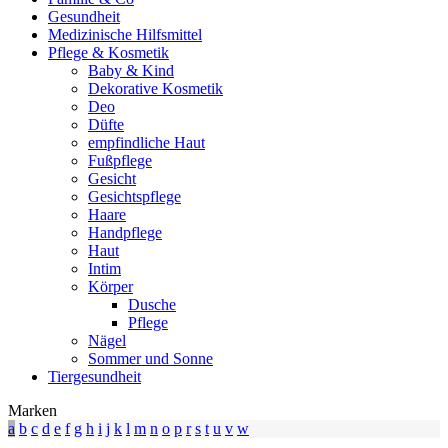
Gesundheit
Medizinische Hilfsmittel
Pflege & Kosmetik
Baby & Kind
Dekorative Kosmetik
Deo
Düfte
empfindliche Haut
Fußpflege
Gesicht
Gesichtspflege
Haare
Handpflege
Haut
Intim
Körper
Dusche
Pflege
Nägel
Sommer und Sonne
Tiergesundheit
Marken
a
b
c
d
e
f
g
h
i
j
k
l
m
n
o
p
r
s
t
u
v
w