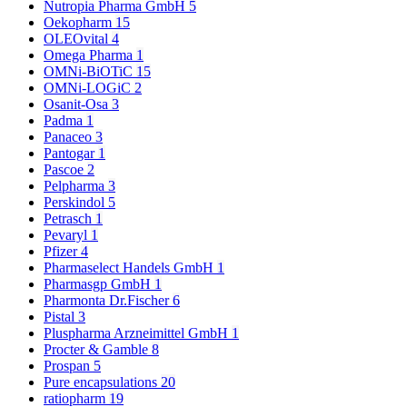
Nutropia Pharma GmbH
5
Oekopharm
15
OLEOvital
4
Omega Pharma
1
OMNi-BiOTiC
15
OMNi-LOGiC
2
Osanit-Osa
3
Padma
1
Panaceo
3
Pantogar
1
Pascoe
2
Pelpharma
3
Perskindol
5
Petrasch
1
Pevaryl
1
Pfizer
4
Pharmaselect Handels GmbH
1
Pharmasgp GmbH
1
Pharmonta Dr.Fischer
6
Pistal
3
Pluspharma Arzneimittel GmbH
1
Procter & Gamble
8
Prospan
5
Pure encapsulations
20
ratiopharm
19