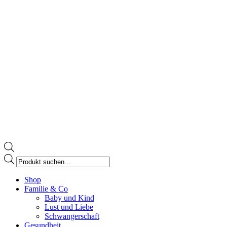
Products
search
Facebook
Shop
page
Familie & Co
opens
Baby und Kind
in
Lust und Liebe
new
Schwangerschaft
window
Gesundheit