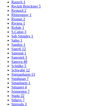
Rausch
1
Reckitt Benckiser
5
Restaxil
2
Rhinospray
1
Riopan
2
Riviera
1
Rohde
1
S.Calon
3
Sab Simplex
1
Salus
1
Sandoz
1
Sanofi
12
Sanopal
1
Sanostol
3
Sanova
49
Schülke
5
Schwabe
12
Sigmapharm
13
Similasan
7
Sinapharm
1
Sinupret
4
Sonnentor
7
Stada
22
Stilaxx
7
Strepsils
3