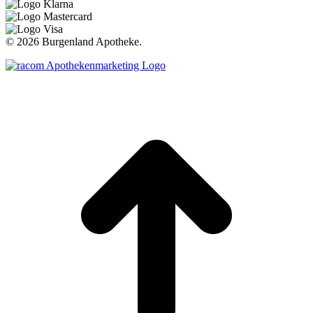
©
2026 Burgenland Apotheke.
t
T