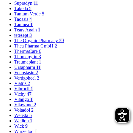
Supradyn
11
Takeda
5
Tantum Verde
5
Taoasis
4
Taumea
1
Tears Again
1
tetesept
3
The Organic Pharmacy
29
Thea Pharma GmbH
2
ThermaCare
6
Thomapyrin
3
Traumaplant
1
Ursapharm
11
Venostasin
2
Vertigoheel
2
Viatris
2
Vibrocil
1
Vichy
47
Vitango
1
Vitawund
2
Voltadol
2
Weleda
5
Wellion
1
Wick
9
Wurzeltod
1