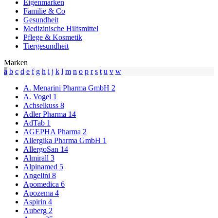
Eigenmarken
Familie & Co
Gesundheit
Medizinische Hilfsmittel
Pflege & Kosmetik
Tiergesundheit
Marken
a
b
c
d
e
f
g
h
i
j
k
l
m
n
o
p
r
s
t
u
v
w
A. Menarini Pharma GmbH
2
A. Vogel
1
Achselkuss
8
Adler Pharma
14
AdTab
1
AGEPHA Pharma
2
Allergika Pharma GmbH
1
AllergoSan
14
Almirall
3
Alpinamed
5
Angelini
8
Apomedica
6
Apozema
4
Aspirin
4
Auberg
2