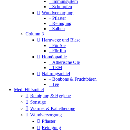
– Immunsystem
– Schnupfen
Wundversorgung
– Pflaster
– Reinigung
– Salben
Column 3
Harnwege und Blase
– Für Sie
– Für Ihn
Homöopathie
– Ätherische Öle
– TEM
Nahrungsmittel
– Bonbons & Fruchtbären
– Tee
Med. Hilfsmittel
Reinigung & Hygiene
Sonstige
Wärme- & Kältetherapie
Wundversorgung
Pflaster
Reinigung