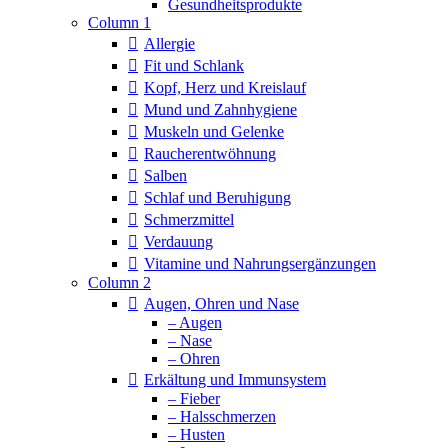
Column 1
Allergie
Fit und Schlank
Kopf, Herz und Kreislauf
Mund und Zahnhygiene
Muskeln und Gelenke
Raucherentwöhnung
Salben
Schlaf und Beruhigung
Schmerzmittel
Verdauung
Vitamine und Nahrungsergänzungen
Column 2
Augen, Ohren und Nase
– Augen
– Nase
– Ohren
Erkältung und Immunsystem
– Fieber
– Halsschmerzen
– Husten