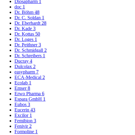
Diosapharm
1
doc
1
Dr. Böhm
48
Dr. C. Soldan
1
Dr. Eberhardt
28
Dr. Kade
3
Dr. Kottas
50
Dr. Loges
1
Dr. Peithner
3
Dr. Schmidgall
2
Dr. Schreibers
1
Ducray
4
Dulcolax
2
easypharm
7
ECA-Medical
2
Ecolab
1
Emser
8
Erwo Pharma
6
Espara GmbH
1
Eubos
3
Eucerin
43
Excilor
1
Femibion
3
Fenivir
2
Formoline
1