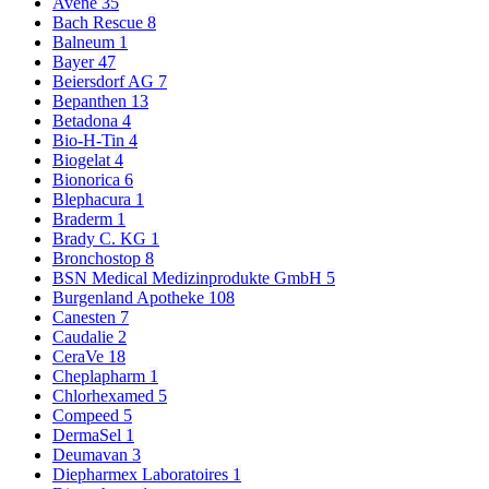
Avene
35
Bach Rescue
8
Balneum
1
Bayer
47
Beiersdorf AG
7
Bepanthen
13
Betadona
4
Bio-H-Tin
4
Biogelat
4
Bionorica
6
Blephacura
1
Braderm
1
Brady C. KG
1
Bronchostop
8
BSN Medical Medizinprodukte GmbH
5
Burgenland Apotheke
108
Canesten
7
Caudalie
2
CeraVe
18
Cheplapharm
1
Chlorhexamed
5
Compeed
5
DermaSel
1
Deumavan
3
Diepharmex Laboratoires
1