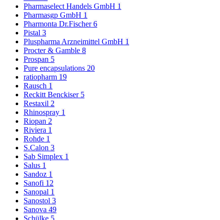
Pharmaselect Handels GmbH
1
Pharmasgp GmbH
1
Pharmonta Dr.Fischer
6
Pistal
3
Pluspharma Arzneimittel GmbH
1
Procter & Gamble
8
Prospan
5
Pure encapsulations
20
ratiopharm
19
Rausch
1
Reckitt Benckiser
5
Restaxil
2
Rhinospray
1
Riopan
2
Riviera
1
Rohde
1
S.Calon
3
Sab Simplex
1
Salus
1
Sandoz
1
Sanofi
12
Sanopal
1
Sanostol
3
Sanova
49
Schülke
5