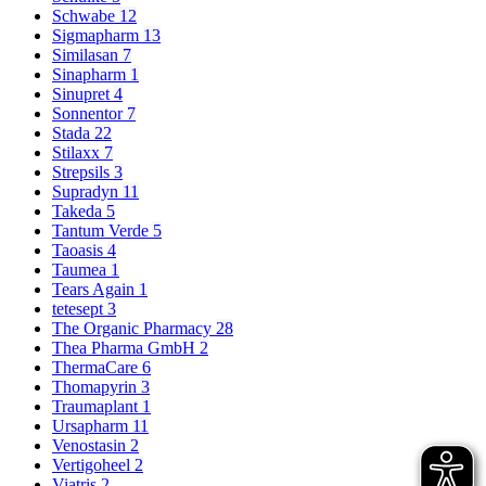
Schwabe
12
Sigmapharm
13
Similasan
7
Sinapharm
1
Sinupret
4
Sonnentor
7
Stada
22
Stilaxx
7
Strepsils
3
Supradyn
11
Takeda
5
Tantum Verde
5
Taoasis
4
Taumea
1
Tears Again
1
tetesept
3
The Organic Pharmacy
28
Thea Pharma GmbH
2
ThermaCare
6
Thomapyrin
3
Traumaplant
1
Ursapharm
11
Venostasin
2
Vertigoheel
2
Viatris
2