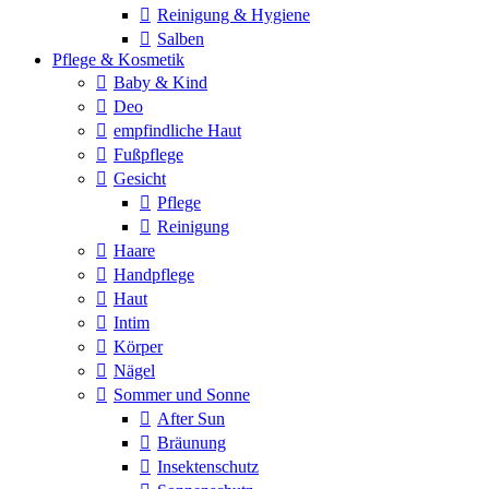
Reinigung & Hygiene
Salben
Pflege & Kosmetik
Baby & Kind
Deo
empfindliche Haut
Fußpflege
Gesicht
Pflege
Reinigung
Haare
Handpflege
Haut
Intim
Körper
Nägel
Sommer und Sonne
After Sun
Bräunung
Insektenschutz