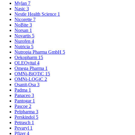
Mylan
7
Nasic
3
Nestle Health Science
1
Nicorette
7
NoBite
3
Norsan
1
Novartis
5
Nurofen
4
Nutricia
5
Nutropia Pharma GmbH
5
Oekopharm
15
OLEOvital
4
Omega Pharma
1
OMNi-BiOTiC
15
OMNi-LOGiC
2
Osanit-Osa
3
Padma
1
Panaceo
3
Pantogar
1
Pascoe
2
Pelpharma
3
Perskindol
5
Petrasch
1
Pevaryl
1
Pfizer
4