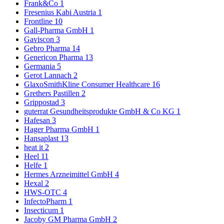
Frank&Co
1
Fresenius Kabi Austria
1
Frontline
10
Gall-Pharma GmbH
1
Gaviscon
3
Gebro Pharma
14
Genericon Pharma
13
Germania
5
Gerot Lannach
2
GlaxoSmithKline Consumer Healthcare
16
Grethers Pastillen
2
Grippostad
3
guterrat Gesundheitsprodukte GmbH & Co KG
1
Hafesan
3
Hager Pharma GmbH
1
Hansaplast
13
heat it
2
Heel
11
Helfe
1
Hermes Arzneimittel GmbH
4
Hexal
2
HWS-OTC
4
InfectoPharm
1
Insecticum
1
Jacoby GM Pharma GmbH
2