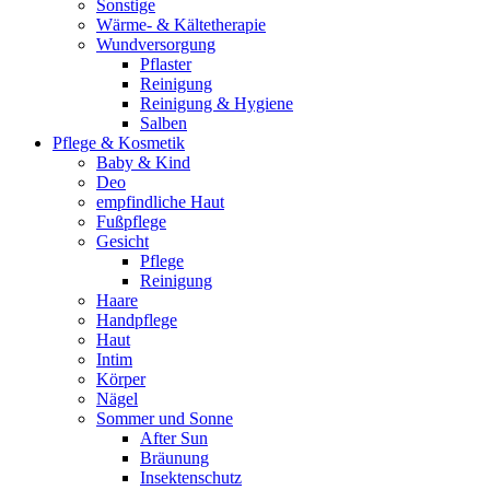
Sonstige
Wärme- & Kältetherapie
Wundversorgung
Pflaster
Reinigung
Reinigung & Hygiene
Salben
Pflege & Kosmetik
Baby & Kind
Deo
empfindliche Haut
Fußpflege
Gesicht
Pflege
Reinigung
Haare
Handpflege
Haut
Intim
Körper
Nägel
Sommer und Sonne
After Sun
Bräunung
Insektenschutz