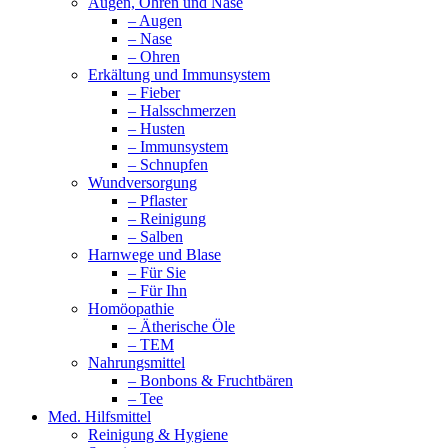
Augen, Ohren und Nase
– Augen
– Nase
– Ohren
Erkältung und Immunsystem
– Fieber
– Halsschmerzen
– Husten
– Immunsystem
– Schnupfen
Wundversorgung
– Pflaster
– Reinigung
– Salben
Harnwege und Blase
– Für Sie
– Für Ihn
Homöopathie
– Ätherische Öle
– TEM
Nahrungsmittel
– Bonbons & Fruchtbären
– Tee
Med. Hilfsmittel
Reinigung & Hygiene