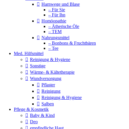
Harnwege und Blase
– Für Sie
– Für Ihn
Homöopathie
– Ätherische Öle
– TEM
Nahrungsmittel
– Bonbons & Fruchtbären
– Tee
Med. Hilfsmittel
Reinigung & Hygiene
Sonstige
Wärme- & Kältetherapie
Wundversorgung
Pflaster
Reinigung
Reinigung & Hygiene
Salben
Pflege & Kosmetik
Baby & Kind
Deo
empfindliche Haut