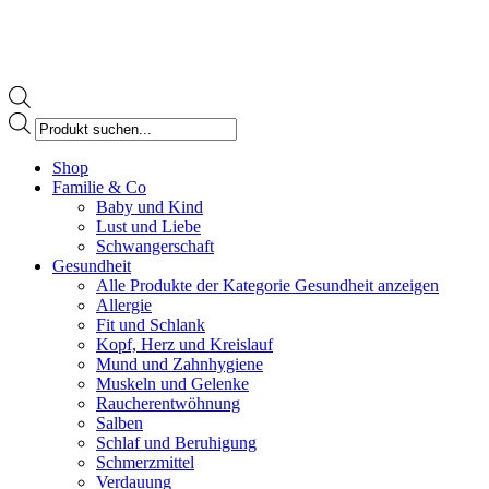
Products
search
Facebook
Shop
page
Familie & Co
opens
Baby und Kind
in
Lust und Liebe
new
Schwangerschaft
window
Gesundheit
Alle Produkte der Kategorie Gesundheit anzeigen
Allergie
Fit und Schlank
Kopf, Herz und Kreislauf
Mund und Zahnhygiene
Muskeln und Gelenke
Raucherentwöhnung
Salben
Schlaf und Beruhigung
Schmerzmittel
Verdauung