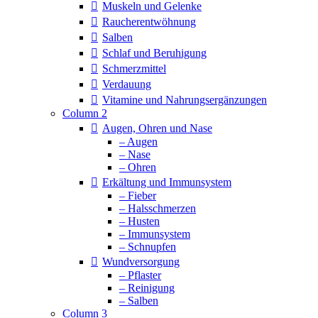
Muskeln und Gelenke
Raucherentwöhnung
Salben
Schlaf und Beruhigung
Schmerzmittel
Verdauung
Vitamine und Nahrungsergänzungen
Column 2
Augen, Ohren und Nase
– Augen
– Nase
– Ohren
Erkältung und Immunsystem
– Fieber
– Halsschmerzen
– Husten
– Immunsystem
– Schnupfen
Wundversorgung
– Pflaster
– Reinigung
– Salben
Column 3