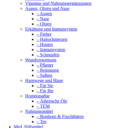
Vitamine und Nahrungsergänzungen
Augen, Ohren und Nase
– Augen
– Nase
– Ohren
Erkältung und Immunsystem
– Fieber
– Halsschmerzen
– Husten
– Immunsystem
– Schnupfen
Wundversorgung
– Pflaster
– Reinigung
– Salben
Harnwege und Blase
– Für Sie
– Für Ihn
Homöopathie
– Ätherische Öle
– TEM
Nahrungsmittel
– Bonbons & Fruchtbären
– Tee
Med. Hilfsmittel