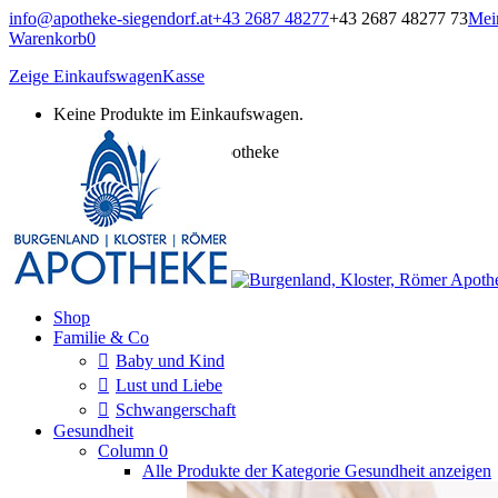
Zum
info@apotheke-siegendorf.at
+43 2687 48277
+43 2687 48277 73
Mei
Inhalt
Warenkorb
0
springen
Zeige Einkaufswagen
Kasse
Keine Produkte im Einkaufswagen.
Burgenland, Kloster, Römer Apotheke
Onlineshop
Shop
Familie & Co
Baby und Kind
Lust und Liebe
Schwangerschaft
Gesundheit
Column 0
Alle Produkte der Kategorie Gesundheit anzeigen