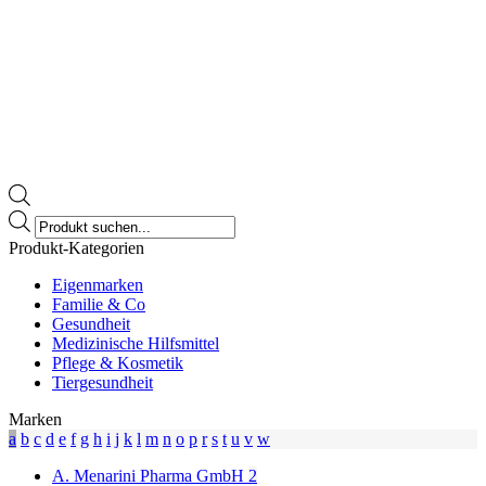
Products
search
Produkt-Kategorien
Eigenmarken
Familie & Co
Gesundheit
Medizinische Hilfsmittel
Pflege & Kosmetik
Tiergesundheit
Marken
a
b
c
d
e
f
g
h
i
j
k
l
m
n
o
p
r
s
t
u
v
w
A. Menarini Pharma GmbH
2