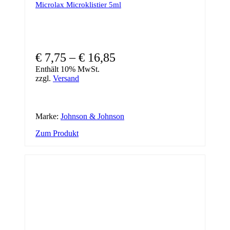
Microlax Microklistier 5ml
€
7,75
–
€
16,85
Enthält 10% MwSt.
zzgl.
Versand
Marke:
Johnson & Johnson
Dieses
Zum Produkt
Produkt
weist
mehrere
Varianten
auf.
Die
Optionen
können
auf
der