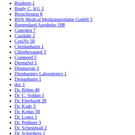
Braderm
1
Brady C. KG
1
Bronchostop
8
BSN Medical Medizinprodukte GmbH
5
Burgenland Apotheke
108
Canesten
7
Caudalie
2
CeraVe
18
Cheplapharm
1
Chlorhexamed
5
Compeed
5
DermaSel
1
Deumavan
3
Diepharmex Laboratoires
1
Diosapharm
1
doc
1
Dr. Böhm
49
Dr. C. Soldan
1
Dr. Eberhardt
28
Dr. Kade
3
Dr. Kottas
50
Dr. Loges
1
Dr. Peithner
3
Dr. Schmidgall
2
Dr. Schreibers
1