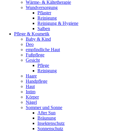
Wärme- & Kältetherapie
Wundversorgung
Pflaster
Reinigung
Reinigung & Hygiene
Salben
Pflege & Kosmetik
Baby & Kind
Deo
empfindliche Haut
Fußpflege
Gesicht
Pflege
Reinigung
Haare
Handpflege
Haut
Intim
Körper
Nägel
Sommer und Sonne
After Sun
Bräunung
Insektenschutz
Sonnenschutz