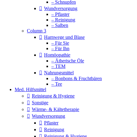
– Schnupfen
Wundversorgung
– Pflaster
– Reinigung
– Salben
Column 3
Harnwege und Blase
– Für Sie
– Für Ihn
Homöopathie
– Ätherische Öle
– TEM
Nahrungsmittel
– Bonbons & Fruchtbären
– Tee
Med. Hilfsmittel
Reinigung & Hygiene
Sonstige
Wärme- & Kältetherapie
Wundversorgung
Pflaster
Reinigung
Reinigung & Hygiene