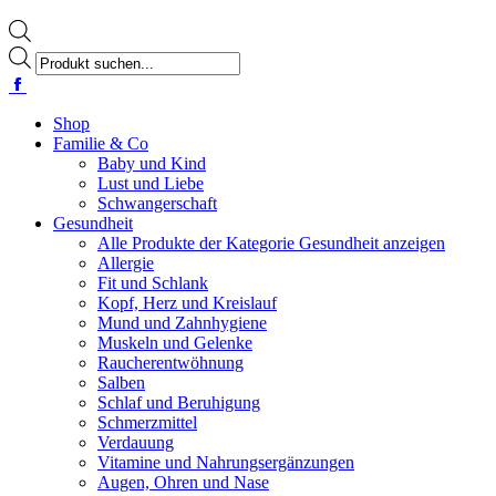
Products
search
Facebook
page
opens
Shop
in
Familie & Co
new
Baby und Kind
window
Lust und Liebe
Schwangerschaft
Gesundheit
Alle Produkte der Kategorie Gesundheit anzeigen
Allergie
Fit und Schlank
Kopf, Herz und Kreislauf
Mund und Zahnhygiene
Muskeln und Gelenke
Raucherentwöhnung
Salben
Schlaf und Beruhigung
Schmerzmittel
Verdauung
Vitamine und Nahrungsergänzungen
Augen, Ohren und Nase