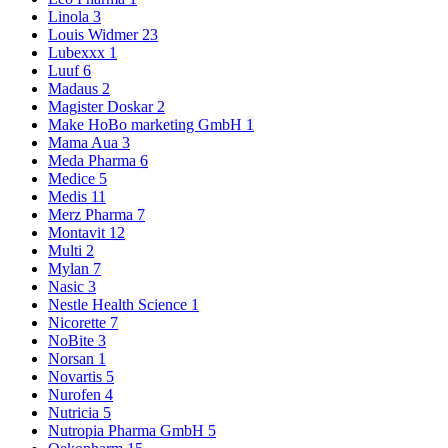
Linola
3
Louis Widmer
23
Lubexxx
1
Luuf
6
Madaus
2
Magister Doskar
2
Make HoBo marketing GmbH
1
Mama Aua
3
Meda Pharma
6
Medice
5
Medis
11
Merz Pharma
7
Montavit
12
Multi
2
Mylan
7
Nasic
3
Nestle Health Science
1
Nicorette
7
NoBite
3
Norsan
1
Novartis
5
Nurofen
4
Nutricia
5
Nutropia Pharma GmbH
5