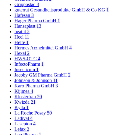
Grippostad
3
guterrat Gesundheitsprodukte GmbH & Co KG
1
Hafesan
3
Hager Pharma GmbH
1
Hansaplast
13
heat it
2
Heel
11
Helfe
1
Hermes Arzneimittel GmbH
4
Hexal
2
HWS-OTC
4
InfectoPharm
1
Insecticum
1
Jacoby GM Pharma GmbH
2
Johnson & Johnson
11
Karo Pharma GmbH
3
Kijimea
4
Klosterfrau
20
Kwizda
21
Kytta
1
La Roche Posay
50
Ladival
4
Lasepton
4
Lefax
2
Leo Pharma
1