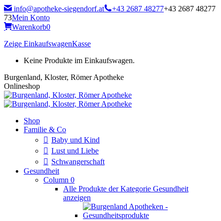
Zum
info@apotheke-siegendorf.at
+43 2687 48277
+43 2687 48277
Inhalt
73
Mein Konto
springen
Warenkorb
0
Zeige Einkaufswagen
Kasse
Keine Produkte im Einkaufswagen.
Burgenland, Kloster, Römer Apotheke
Onlineshop
Shop
Familie & Co
Baby und Kind
Lust und Liebe
Schwangerschaft
Gesundheit
Column 0
Alle Produkte der Kategorie Gesundheit
anzeigen