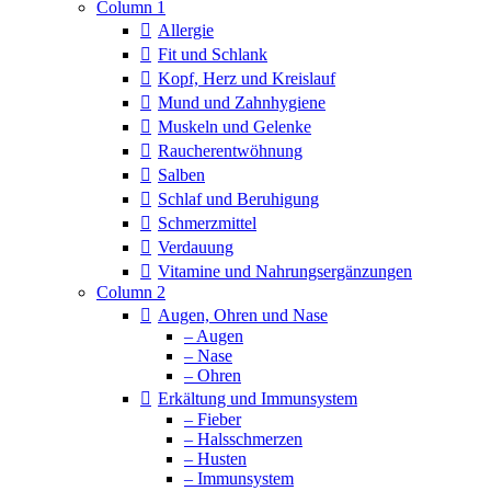
Column 1
Allergie
Fit und Schlank
Kopf, Herz und Kreislauf
Mund und Zahnhygiene
Muskeln und Gelenke
Raucherentwöhnung
Salben
Schlaf und Beruhigung
Schmerzmittel
Verdauung
Vitamine und Nahrungsergänzungen
Column 2
Augen, Ohren und Nase
– Augen
– Nase
– Ohren
Erkältung und Immunsystem
– Fieber
– Halsschmerzen
– Husten
– Immunsystem