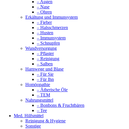
– Augen
– Nase
– Ohren
Erkältung und Immunsystem
– Fieber
– Halsschmerzen
– Husten
– Immunsystem
– Schnupfen
Wundversorgung
– Pflaster
– Reinigung
– Salben
Harnwege und Blase
– Für Sie
– Für Ihn
Homöopathie
– Ätherische Öle
– TEM
Nahrungsmittel
– Bonbons & Fruchtbären
– Tee
Med. Hilfsmittel
Reinigung & Hygiene
Sonstige