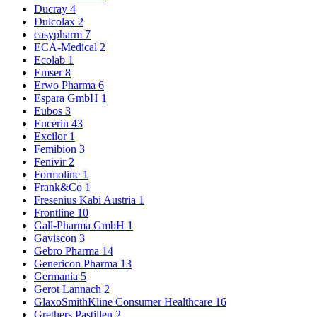
Ducray
4
Dulcolax
2
easypharm
7
ECA-Medical
2
Ecolab
1
Emser
8
Erwo Pharma
6
Espara GmbH
1
Eubos
3
Eucerin
43
Excilor
1
Femibion
3
Fenivir
2
Formoline
1
Frank&Co
1
Fresenius Kabi Austria
1
Frontline
10
Gall-Pharma GmbH
1
Gaviscon
3
Gebro Pharma
14
Genericon Pharma
13
Germania
5
Gerot Lannach
2
GlaxoSmithKline Consumer Healthcare
16
Grethers Pastillen
2