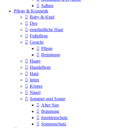
Salben
Pflege & Kosmetik
Baby & Kind
Deo
empfindliche Haut
Fußpflege
Gesicht
Pflege
Reinigung
Haare
Handpflege
Haut
Intim
Körper
Nägel
Sommer und Sonne
After Sun
Bräunung
Insektenschutz
Sonnenschutz