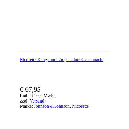
Produktseite
gewählt
werden
Nicorette Kaugummi 2mg – ohne Geschmack
€
67,95
Enthält 10% MwSt.
zzgl.
Versand
Marke:
Johnson & Johnson
,
Nicorette