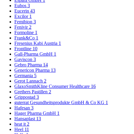
Espara GmbH
1
Eubos
3
Eucerin
43
Excilor
1
Femibion
3
Fenivir
2
Formoline
1
Frank&Co
1
Fresenius Kabi Austria
1
Frontline
10
Gall-Pharma GmbH
1
Gaviscon
3
Gebro Pharma
14
Genericon Pharma
13
Germania
5
Gerot Lannach
2
GlaxoSmithKline Consumer Healthcare
16
Grethers Pastillen
2
Grippostad
3
guterrat Gesundheitsprodukte GmbH & Co KG
1
Hafesan
3
Hager Pharma GmbH
1
Hansaplast
13
heat it
2
Heel
11