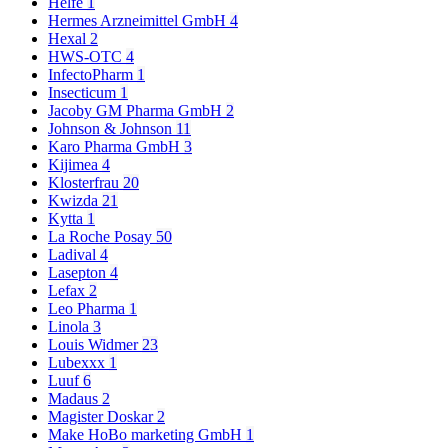
Helfe
1
Hermes Arzneimittel GmbH
4
Hexal
2
HWS-OTC
4
InfectoPharm
1
Insecticum
1
Jacoby GM Pharma GmbH
2
Johnson & Johnson
11
Karo Pharma GmbH
3
Kijimea
4
Klosterfrau
20
Kwizda
21
Kytta
1
La Roche Posay
50
Ladival
4
Lasepton
4
Lefax
2
Leo Pharma
1
Linola
3
Louis Widmer
23
Lubexxx
1
Luuf
6
Madaus
2
Magister Doskar
2
Make HoBo marketing GmbH
1