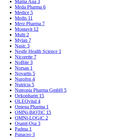
Mama Aua
3
Meda Pharma
6
Medice
5
Medis
11
Merz Pharma
7
Montavit
12
Multi
2
Mylan
7
Nasic
3
Nestle Health Science
1
Nicorette
7
NoBite
3
Norsan
1
Novartis
5
Nurofen
4
Nutricia
5
Nutropia Pharma GmbH
5
Oekopharm
15
OLEOvital
4
Omega Pharma
1
OMNi-BiOTiC
15
OMNi-LOGiC
2
Osanit-Osa
3
Padma
1
Panaceo
3