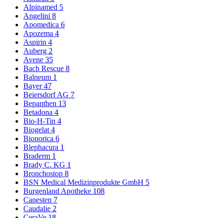
Alpinamed
5
Angelini
8
Apomedica
6
Apozema
4
Aspirin
4
Auberg
2
Avene
35
Bach Rescue
8
Balneum
1
Bayer
47
Beiersdorf AG
7
Bepanthen
13
Betadona
4
Bio-H-Tin
4
Biogelat
4
Bionorica
6
Blephacura
1
Braderm
1
Brady C. KG
1
Bronchostop
8
BSN Medical Medizinprodukte GmbH
5
Burgenland Apotheke
108
Canesten
7
Caudalie
2
CeraVe
18