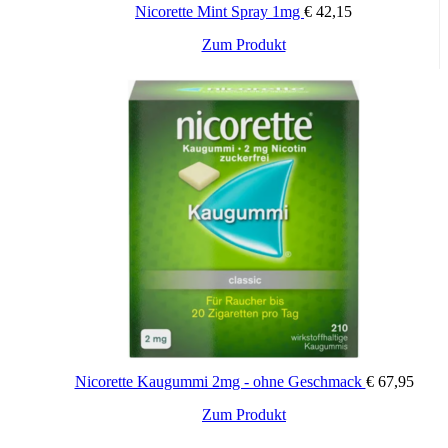
Nicorette Mint Spray 1mg
€
42,15
Woche 9-12: Täglich 1 nicorette TX Pflaster 10 mg
Zum Produkt
Zusammensetzung
1 Pflaster zu 13,5 ccm enthält:
Wirkstoff: 1,75 mg Nikotin/ccm: Abgabe von 15 mg Nikotin
über 16 StundenSonstige
Bestandteile: mittelkettige Triglyzeride, basisches
Butylmethacrylat-Copolymer, Polyethylenterephthalat-Film
(PET)Acrylat-Matrix: Acrylische Klebelösung,
Kaliumhydroxid, Croscarmellose-Natrium,
Aluminiumacetylacetonat
Abziehfolie: Polyethylenterephthalat-Film (PET) mit einer
Seite aluminisiert und beiden Seiten silikonisiert
Drucktinte: Epoxy-amin 2 Komponenten Tinte für
pharmazeutische Anwendungen.
Nicorette Kaugummi 2mg - ohne Geschmack
€
67,95
Zum Produkt
Wichtige Hinweise:
Zugelassenes Arzneimittel: Zu Risiken und Nebenwirkungen lesen