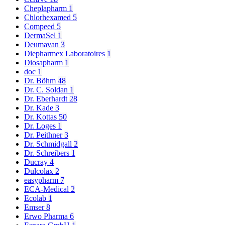
Cheplapharm
1
Chlorhexamed
5
Compeed
5
DermaSel
1
Deumavan
3
Diepharmex Laboratoires
1
Diosapharm
1
doc
1
Dr. Böhm
48
Dr. C. Soldan
1
Dr. Eberhardt
28
Dr. Kade
3
Dr. Kottas
50
Dr. Loges
1
Dr. Peithner
3
Dr. Schmidgall
2
Dr. Schreibers
1
Ducray
4
Dulcolax
2
easypharm
7
ECA-Medical
2
Ecolab
1
Emser
8
Erwo Pharma
6