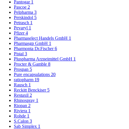
Pantogar
1
Pascoe
2
Pelpharma
3
Perskindol
5
Petrasch
1
Pevaryl
1
Pfizer
4
Pharmaselect Handels GmbH
1
Pharmasgp GmbH
1
Pharmonta Dr.Fischer
6
Pistal
3
Pluspharma Arzneimittel GmbH
1
Procter & Gamble
8
Prospan
5
Pure encapsulations
20
ratiopharm
19
Rausch
1
Reckitt Benckiser
5
Restaxil
2
Rhinospray
1
Riopan
2
Riviera
1
Rohde
1
S.Calon
3
Sab Simplex
1