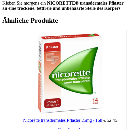
Kleben Sie morgens ein
NICORETTE
®
transdermales Pflaster
an eine trockene, fettfreie und unbehaarte Stelle des Körpers
,
am besten im Bereich des Oberkörpers, der Hüfte oder des
Oberarms. Abends vor dem Schlafengehen nehmen Sie das Pflaster
Ähnliche Produkte
wieder ab. Achten Sie darauf, dass Sie
am nächsten Tag eine
andere Klebestelle
auswählen. Sie sollten, während Sie das Pflaster
anwenden, nicht rauchen. Beim kurzen Duschen kann das Pflaster
auf der Haut verbleiben.
Rauchstopp: in 12 Wochen zum Erfolg!
Die Stärken des nicorette
®
Pflasters:
25 mg:
Einstiegspflaster für Raucher von mehr als 20 Zigarette pro
Tag
15 mg:
Einstiegspflaster für Raucher von bis zu 20 Zigaretten am
Tag und für die zweite Phase der Entwöhnung bei Rauchern von
mehr als 20 Zigaretten pro Tag
Nicorette transdermales Pflaster 25mg / 16h
€
52,45
10 mg:
Pflaster für die letzte Phase der Entwöhnung