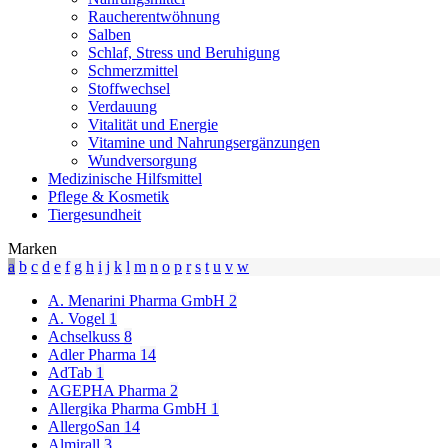
Raucherentwöhnung
Salben
Schlaf, Stress und Beruhigung
Schmerzmittel
Stoffwechsel
Verdauung
Vitalität und Energie
Vitamine und Nahrungsergänzungen
Wundversorgung
Medizinische Hilfsmittel
Pflege & Kosmetik
Tiergesundheit
Marken
a
b
c
d
e
f
g
h
i
j
k
l
m
n
o
p
r
s
t
u
v
w
A. Menarini Pharma GmbH
2
A. Vogel
1
Achselkuss
8
Adler Pharma
14
AdTab
1
AGEPHA Pharma
2
Allergika Pharma GmbH
1
AllergoSan
14
Almirall
3