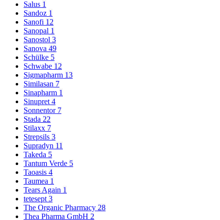
Salus
1
Sandoz
1
Sanofi
12
Sanopal
1
Sanostol
3
Sanova
49
Schülke
5
Schwabe
12
Sigmapharm
13
Similasan
7
Sinapharm
1
Sinupret
4
Sonnentor
7
Stada
22
Stilaxx
7
Strepsils
3
Supradyn
11
Takeda
5
Tantum Verde
5
Taoasis
4
Taumea
1
Tears Again
1
tetesept
3
The Organic Pharmacy
28
Thea Pharma GmbH
2