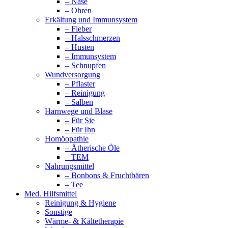
– Nase
– Ohren
Erkältung und Immunsystem
– Fieber
– Halsschmerzen
– Husten
– Immunsystem
– Schnupfen
Wundversorgung
– Pflaster
– Reinigung
– Salben
Harnwege und Blase
– Für Sie
– Für Ihn
Homöopathie
– Ätherische Öle
– TEM
Nahrungsmittel
– Bonbons & Fruchtbären
– Tee
Med. Hilfsmittel
Reinigung & Hygiene
Sonstige
Wärme- & Kältetherapie