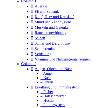
Column 1
Allergie
Fit und Schlank
Kopf, Herz und Kreislauf
Mund und Zahnhygiene
Muskeln und Gelenke
Raucherentwöhnung
Salben
Schlaf und Beruhigung
Schmerzmittel
Verdauung
Vitamine und Nahrungsergänzungen
Column 2
Augen, Ohren und Nase
– Augen
– Nase
– Ohren
Erkältung und Immunsystem
– Fieber
– Halsschmerzen
– Husten
– Immunsystem