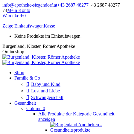
Zum
info@apotheke-siegendorf.at
+43 2687 48277
+43 2687 48277
Inhalt
73
Mein Konto
springen
Warenkorb
0
Zeige Einkaufswagen
Kasse
Keine Produkte im Einkaufswagen.
Burgenland, Kloster, Römer Apotheke
Onlineshop
Shop
Familie & Co
Baby und Kind
Lust und Liebe
Schwangerschaft
Gesundheit
Column 0
Alle Produkte der Kategorie Gesundheit
anzeigen