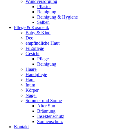
Wundversorgung
Pflaster
Reinigung
Reinigung & Hygiene
Salben
Pflege & Kosmetik
Baby & Kind
Deo
empfindliche Haut
Fußpflege
Gesicht
Pflege
Reinigung
Haare
Handpflege
Haut
Intim
Körper
Nägel
Sommer und Sonne
After Sun
Bräunung
Insektenschutz
Sonnenschutz
Kontakt