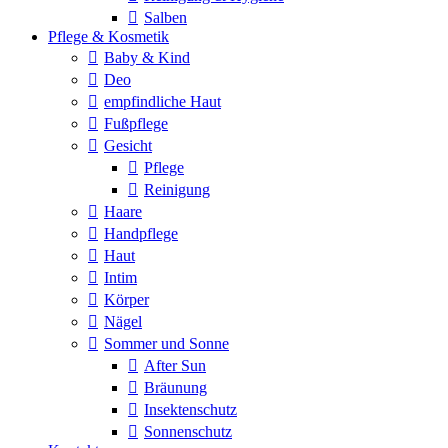
Salben
Pflege & Kosmetik
Baby & Kind
Deo
empfindliche Haut
Fußpflege
Gesicht
Pflege
Reinigung
Haare
Handpflege
Haut
Intim
Körper
Nägel
Sommer und Sonne
After Sun
Bräunung
Insektenschutz
Sonnenschutz