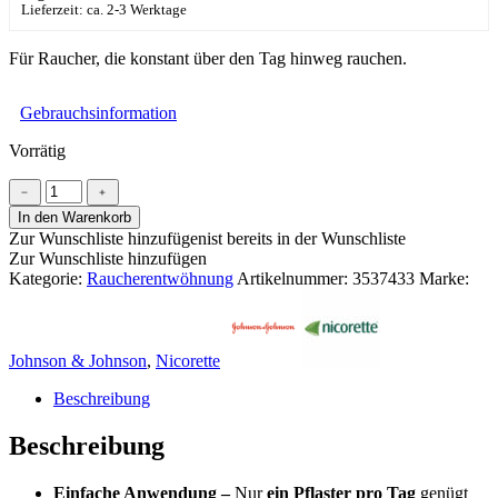
Lieferzeit: ca. 2-3 Werktage
Für Raucher, die konstant über den Tag hinweg rauchen.
Gebrauchsinformation
Vorrätig
Nicorette
﹣
﹢
transdermales
In den Warenkorb
Pflaster
Zur Wunschliste hinzufügen
ist bereits in der Wunschliste
15mg
Zur Wunschliste hinzufügen
/
Kategorie:
Raucherentwöhnung
Artikelnummer:
3537433
Marke:
16h
Menge
Johnson & Johnson
,
Nicorette
Beschreibung
Beschreibung
Einfache Anwendung –
Nur
ein Pflaster pro Tag
genügt