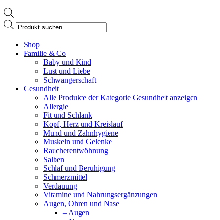
Products
search
Facebook
Shop
page
Familie & Co
opens
Baby und Kind
in
Lust und Liebe
new
Schwangerschaft
window
Gesundheit
Alle Produkte der Kategorie Gesundheit anzeigen
Allergie
Fit und Schlank
Kopf, Herz und Kreislauf
Mund und Zahnhygiene
Muskeln und Gelenke
Raucherentwöhnung
Salben
Schlaf und Beruhigung
Schmerzmittel
Verdauung
Vitamine und Nahrungsergänzungen
Augen, Ohren und Nase
– Augen