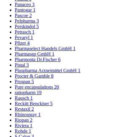
Panaceo
3
Pantogar
1
Pascoe
2
Pelpharma
3
Perskindol
5
Petrasch
1
Pevaryl
1
Pfizer
4
Pharmaselect Handels GmbH
1
Pharmasgp GmbH
1
Pharmonta Dr.Fischer
6
Pistal
3
Pluspharma Arzneimittel GmbH
1
Procter & Gamble
8
Prospan
5
Pure encapsulations
20
ratiopharm
19
Rausch
1
Reckitt Benckiser
5
Restaxil
2
Rhinospray
1
Riopan
2
Riviera
1
Rohde
1
S.Calon
3