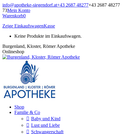
Zum
info@apotheke-siegendorf.at
+43 2687 48277
+43 2687 48277
Inhalt
73
Mein Konto
springen
Warenkorb
0
Zeige Einkaufswagen
Kasse
Keine Produkte im Einkaufswagen.
Burgenland, Kloster, Römer Apotheke
Onlineshop
Shop
Familie & Co
Baby und Kind
Lust und Liebe
Schwangerschaft