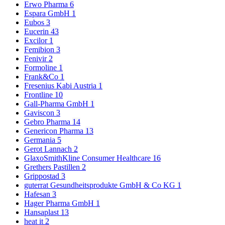
Erwo Pharma
6
Espara GmbH
1
Eubos
3
Eucerin
43
Excilor
1
Femibion
3
Fenivir
2
Formoline
1
Frank&Co
1
Fresenius Kabi Austria
1
Frontline
10
Gall-Pharma GmbH
1
Gaviscon
3
Gebro Pharma
14
Genericon Pharma
13
Germania
5
Gerot Lannach
2
GlaxoSmithKline Consumer Healthcare
16
Grethers Pastillen
2
Grippostad
3
guterrat Gesundheitsprodukte GmbH & Co KG
1
Hafesan
3
Hager Pharma GmbH
1
Hansaplast
13
heat it
2