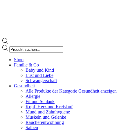
Products
search
Facebook
Shop
page
Familie & Co
opens
Baby und Kind
in
Lust und Liebe
new
Schwangerschaft
window
Gesundheit
Alle Produkte der Kategorie Gesundheit anzeigen
Allergie
Fit und Schlank
Kopf, Herz und Kreislauf
Mund und Zahnhygiene
Muskeln und Gelenke
Raucherentwöhnung
Salben