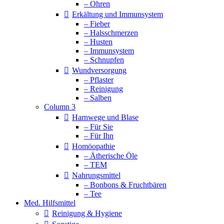
– Ohren
Erkältung und Immunsystem
– Fieber
– Halsschmerzen
– Husten
– Immunsystem
– Schnupfen
Wundversorgung
– Pflaster
– Reinigung
– Salben
Column 3
Harnwege und Blase
– Für Sie
– Für Ihn
Homöopathie
– Ätherische Öle
– TEM
Nahrungsmittel
– Bonbons & Fruchtbären
– Tee
Med. Hilfsmittel
Reinigung & Hygiene