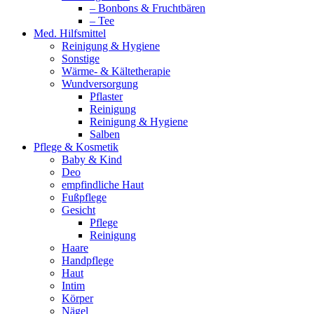
– Bonbons & Fruchtbären
– Tee
Med. Hilfsmittel
Reinigung & Hygiene
Sonstige
Wärme- & Kältetherapie
Wundversorgung
Pflaster
Reinigung
Reinigung & Hygiene
Salben
Pflege & Kosmetik
Baby & Kind
Deo
empfindliche Haut
Fußpflege
Gesicht
Pflege
Reinigung
Haare
Handpflege
Haut
Intim
Körper
Nägel