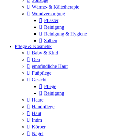
Sonstige
Wärme- & Kältetherapie
Wundversorgung
Pflaster
Reinigung
Reinigung & Hygiene
Salben
Pflege & Kosmetik
Baby & Kind
Deo
empfindliche Haut
Fußpflege
Gesicht
Pflege
Reinigung
Haare
Handpflege
Haut
Intim
Körper
Nägel