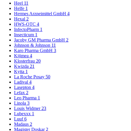
Heel
11
Helfe
1
Hermes Arzneimittel GmbH
4
Hexal
2
HWS-OTC
4
InfectoPharm
1
Insecticum
1
Jacoby GM Pharma GmbH
2
Johnson & Johnson
11
Karo Pharma GmbH
3
Kijimea
4
Klosterfrau
20
Kwizda
21
Kytta
1
La Roche Posay
50
Ladival
4
Lasepton
4
Lefax
2
Leo Pharma
1
Linola
3
Louis Widmer
23
Lubexxx
1
Luuf
6
Madaus
2
Magister Doskar
2