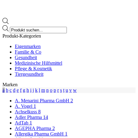
Products
search
Produkt-Kategorien
Eigenmarken
Familie & Co
Gesundheit
Medizinische Hilfsmittel
Pflege & Kosmetik
Tiergesundheit
Marken
a
b
c
d
e
f
g
h
i
j
k
l
m
n
o
p
r
s
t
u
v
w
A. Menarini Pharma GmbH
2
A. Vogel
1
Achselkuss
8
Adler Pharma
14
AdTab
1
AGEPHA Pharma
2
Allergika Pharma GmbH
1