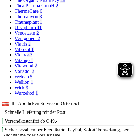
The Organic Pharmacy
28
Thea Pharma GmbH
2
ThermaCare
6
Thomapyrin
3
Traumaplant
1
Ursapharm
11
Venostasin
2
Vertigoheel
2
Viatris
2
Vibrocil
1
Vichy
47
Vitango
1
Vitawund
2
Voltadol
2
Weleda
5
Wellion
1
Wick
9
Wurzeltod
1
Ihr Apotheken Service in Österreich
Schnelle Lieferung mit der Post
Versandkostenfrei ab € 49,-
Sicher bezahlen per Kreditkarte, PayPal, Sofortüberweisung, per
Nachnahme oder Vorauskasse