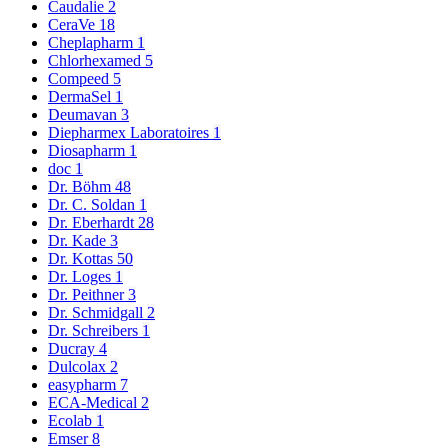
Caudalie
2
CeraVe
18
Cheplapharm
1
Chlorhexamed
5
Compeed
5
DermaSel
1
Deumavan
3
Diepharmex Laboratoires
1
Diosapharm
1
doc
1
Dr. Böhm
48
Dr. C. Soldan
1
Dr. Eberhardt
28
Dr. Kade
3
Dr. Kottas
50
Dr. Loges
1
Dr. Peithner
3
Dr. Schmidgall
2
Dr. Schreibers
1
Ducray
4
Dulcolax
2
easypharm
7
ECA-Medical
2
Ecolab
1
Emser
8