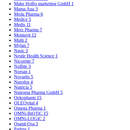
Make HoBo marketing GmbH
1
Mama Aua
3
Meda Pharma
6
Medice
5
Medis
11
Merz Pharma
7
Montavit
12
Multi
2
Mylan
7
Nasic
3
Nestle Health Science
1
Nicorette
7
NoBite
3
Norsan
1
Novartis
5
Nurofen
4
Nutricia
5
Nutropia Pharma GmbH
5
Oekopharm
15
OLEOvital
4
Omega Pharma
1
OMNi-BiOTiC
15
OMNi-LOGiC
2
Osanit-Osa
3
Padma
1