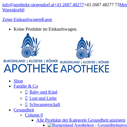
Zum
info@apotheke-siegendorf.at
+43 2687 48277
+43 2687 48277 73
Mei
Inhalt
Warenkorb
0
springen
Zeige Einkaufswagen
Kasse
Keine Produkte im Einkaufswagen.
Burgenland, Kloster, Römer Apotheke
Onlineshop
Shop
Familie & Co
Baby und Kind
Lust und Liebe
Schwangerschaft
Gesundheit
Column 0
Alle Produkte der Kategorie Gesundheit anzeigen