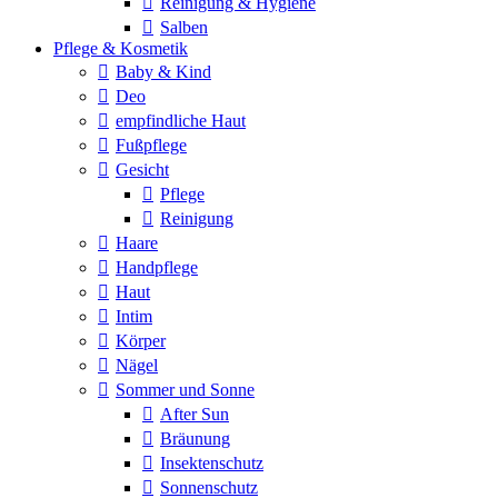
Reinigung & Hygiene
Salben
Pflege & Kosmetik
Baby & Kind
Deo
empfindliche Haut
Fußpflege
Gesicht
Pflege
Reinigung
Haare
Handpflege
Haut
Intim
Körper
Nägel
Sommer und Sonne
After Sun
Bräunung
Insektenschutz
Sonnenschutz