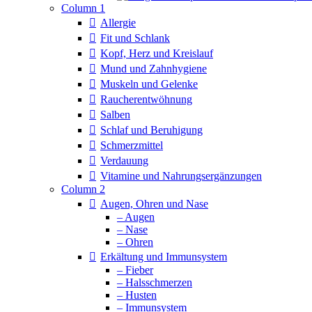
Column 1
Allergie
Fit und Schlank
Kopf, Herz und Kreislauf
Mund und Zahnhygiene
Muskeln und Gelenke
Raucherentwöhnung
Salben
Schlaf und Beruhigung
Schmerzmittel
Verdauung
Vitamine und Nahrungsergänzungen
Column 2
Augen, Ohren und Nase
– Augen
– Nase
– Ohren
Erkältung und Immunsystem
– Fieber
– Halsschmerzen
– Husten
– Immunsystem