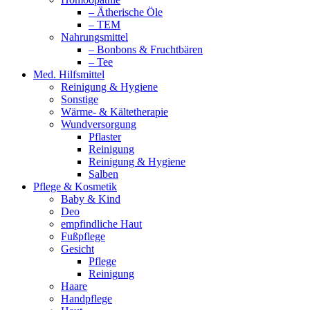
– Ätherische Öle
– TEM
Nahrungsmittel
– Bonbons & Fruchtbären
– Tee
Med. Hilfsmittel
Reinigung & Hygiene
Sonstige
Wärme- & Kältetherapie
Wundversorgung
Pflaster
Reinigung
Reinigung & Hygiene
Salben
Pflege & Kosmetik
Baby & Kind
Deo
empfindliche Haut
Fußpflege
Gesicht
Pflege
Reinigung
Haare
Handpflege