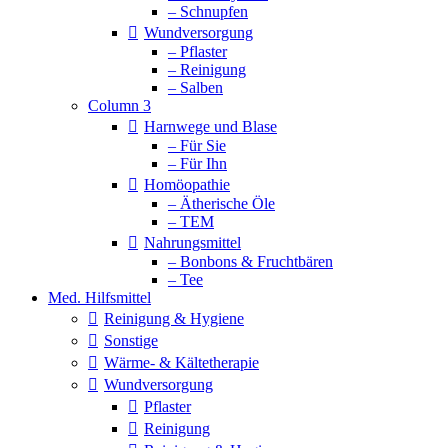
– Schnupfen
Wundversorgung
– Pflaster
– Reinigung
– Salben
Column 3
Harnwege und Blase
– Für Sie
– Für Ihn
Homöopathie
– Ätherische Öle
– TEM
Nahrungsmittel
– Bonbons & Fruchtbären
– Tee
Med. Hilfsmittel
Reinigung & Hygiene
Sonstige
Wärme- & Kältetherapie
Wundversorgung
Pflaster
Reinigung