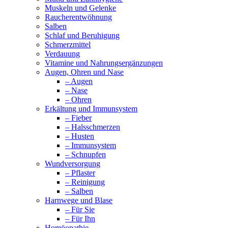
Muskeln und Gelenke
Raucherentwöhnung
Salben
Schlaf und Beruhigung
Schmerzmittel
Verdauung
Vitamine und Nahrungsergänzungen
Augen, Ohren und Nase
– Augen
– Nase
– Ohren
Erkältung und Immunsystem
– Fieber
– Halsschmerzen
– Husten
– Immunsystem
– Schnupfen
Wundversorgung
– Pflaster
– Reinigung
– Salben
Harnwege und Blase
– Für Sie
– Für Ihn
Homöopathie