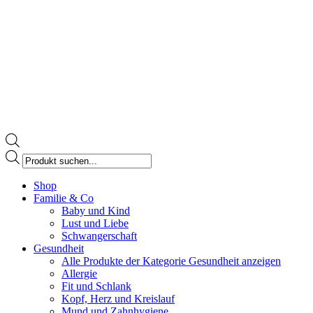
Products
search
Facebook
Shop
page
Familie & Co
opens
Baby und Kind
in
Lust und Liebe
new
Schwangerschaft
window
Gesundheit
Alle Produkte der Kategorie Gesundheit anzeigen
Allergie
Fit und Schlank
Kopf, Herz und Kreislauf
Mund und Zahnhygiene