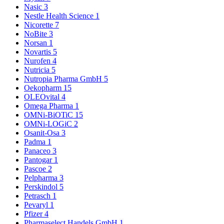
Nasic
3
Nestle Health Science
1
Nicorette
7
NoBite
3
Norsan
1
Novartis
5
Nurofen
4
Nutricia
5
Nutropia Pharma GmbH
5
Oekopharm
15
OLEOvital
4
Omega Pharma
1
OMNi-BiOTiC
15
OMNi-LOGiC
2
Osanit-Osa
3
Padma
1
Panaceo
3
Pantogar
1
Pascoe
2
Pelpharma
3
Perskindol
5
Petrasch
1
Pevaryl
1
Pfizer
4
Pharmaselect Handels GmbH
1