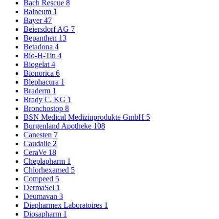
Bach Rescue
8
Balneum
1
Bayer
47
Beiersdorf AG
7
Bepanthen
13
Betadona
4
Bio-H-Tin
4
Biogelat
4
Bionorica
6
Blephacura
1
Braderm
1
Brady C. KG
1
Bronchostop
8
BSN Medical Medizinprodukte GmbH
5
Burgenland Apotheke
108
Canesten
7
Caudalie
2
CeraVe
18
Cheplapharm
1
Chlorhexamed
5
Compeed
5
DermaSel
1
Deumavan
3
Diepharmex Laboratoires
1
Diosapharm
1