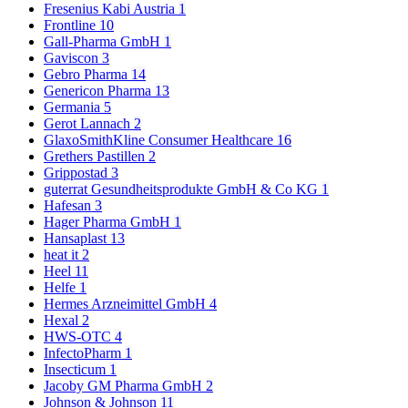
Fresenius Kabi Austria
1
Frontline
10
Gall-Pharma GmbH
1
Gaviscon
3
Gebro Pharma
14
Genericon Pharma
13
Germania
5
Gerot Lannach
2
GlaxoSmithKline Consumer Healthcare
16
Grethers Pastillen
2
Grippostad
3
guterrat Gesundheitsprodukte GmbH & Co KG
1
Hafesan
3
Hager Pharma GmbH
1
Hansaplast
13
heat it
2
Heel
11
Helfe
1
Hermes Arzneimittel GmbH
4
Hexal
2
HWS-OTC
4
InfectoPharm
1
Insecticum
1
Jacoby GM Pharma GmbH
2
Johnson & Johnson
11