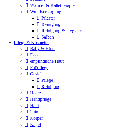
Wärme- & Kältetherapie
Wundversorgung
Pflaster
Reinigung
Reinigung & Hygiene
Salben
Pflege & Kosmetik
Baby & Kind
Deo
empfindliche Haut
Fußpflege
Gesicht
Pflege
Reinigung
Haare
Handpflege
Haut
Intim
Körper
Nägel