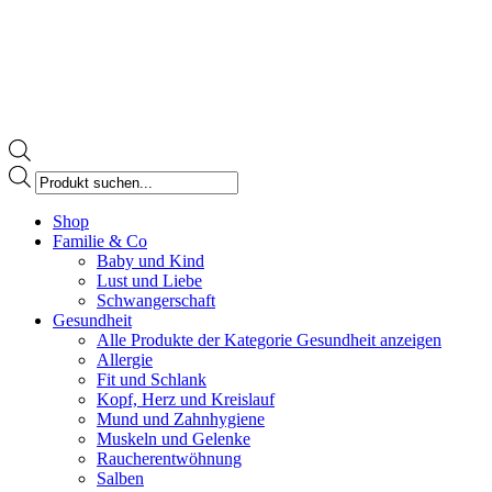
Products
search
Facebook
Shop
page
Familie & Co
opens
Baby und Kind
in
Lust und Liebe
new
Schwangerschaft
window
Gesundheit
Alle Produkte der Kategorie Gesundheit anzeigen
Allergie
Fit und Schlank
Kopf, Herz und Kreislauf
Mund und Zahnhygiene
Muskeln und Gelenke
Raucherentwöhnung
Salben