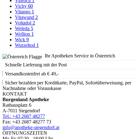
Vibrocil
1
Vichy
60
Vitango
1
Vitawund
2
Voltadol
2
Weleda
5
Wellion
1
Wick
9
Wurzeltod
1
Ihr Apotheken Service in Österreich
Schnelle Lieferung mit der Post
Versandkostenfrei ab € 49,-
Sicher bezahlen per Kreditkarte, PayPal, Sofortüberweisung, per
Nachnahme oder Vorauskasse
KONTAKT
Burgenland Apotheke
Rathausplatz 6
A-7011 Siegendorf
Tel.: +43 2687 48277
Fax: +43 2687 48277 73
info@apotheke-siegendorf.at
ÖFFNUNGSZEITEN
Mo-Fr: 07:30 - 18:00 Uhr