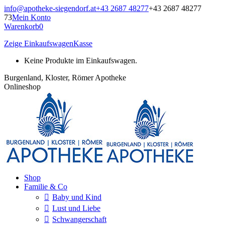
Zum
info@apotheke-siegendorf.at
+43 2687 48277
+43 2687 48277
Inhalt
73
Mein Konto
springen
Warenkorb
0
Zeige Einkaufswagen
Kasse
Keine Produkte im Einkaufswagen.
Burgenland, Kloster, Römer Apotheke
Onlineshop
Shop
Familie & Co
Baby und Kind
Lust und Liebe
Schwangerschaft