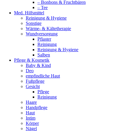
– Bonbons & Fruchtbären
– Tee
Med. Hilfsmittel
Reinigung & Hygiene
Sonstige
Wärme- & Kältetherapie
Wundversorgung
Pflaster
Reinigung
Reinigung & Hygiene
Salben
Pflege & Kosmetik
Baby & Kind
Deo
empfindliche Haut
Fußpflege
Gesicht
Pflege
Reinigung
Haare
Handpflege
Haut
Intim
Körper
Nägel