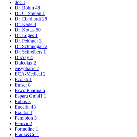
doc
1
Dr. Böhm
48
Dr. C. Soldan
1
Dr. Eberhardt
28
Dr. Kade
3
Dr. Kottas
50
Dr. Loges
1
Dr. Peithner
3
Dr. Schmidgall
2
Dr. Schreibers
1
Ducray
4
Dulcolax
2
easypharm
7
ECA-Medical
2
Ecolab
1
Emser
8
Erwo Pharma
6
Espara GmbH
1
Eubos
3
Eucerin
43
Excilor
1
Femibion
3
Fenivir
2
Formoline
1
Frank&Co
1