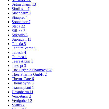
Sigmapharm
13
Similasan
7
Sinapharm
1
Sinupret
4
Sonnentor
7
Stada
22
Stilaxx
7
Strepsils
3
Supradyn
11
Takeda
5
Tantum Verde
5
Taoasis
4
Taumea
1
Tears Again
1
tetesept
3
The Organic Pharmacy
28
Thea Pharma GmbH
2
ThermaCare
6
Thomapyrin
3
Traumaplant
1
Ursapharm
11
Venostasin
2
Vertigoheel
2
Viatris
2