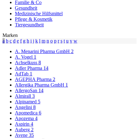
Familie & Co
Gesundheit
Medizinische Hilfsmittel
Pflege & Kosmetik
Tiergesundheit
Marken
a
b
c
d
e
f
g
h
i
j
k
l
m
n
o
p
r
s
t
u
v
w
A. Menarini Pharma GmbH
2
A. Vogel
1
Achselkuss
8
Adler Pharma
14
AdTab
1
AGEPHA Pharma
2
Allergika Pharma GmbH
1
AllergoSan
14
Almirall
3
Alpinamed
5
Angelini
8
Apomedica
6
Apozema
4
Aspirin
4
Auberg
2
Avene
35