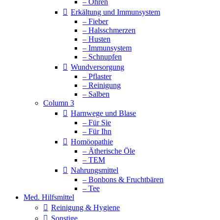
– Ohren
Erkältung und Immunsystem
– Fieber
– Halsschmerzen
– Husten
– Immunsystem
– Schnupfen
Wundversorgung
– Pflaster
– Reinigung
– Salben
Column 3
Harnwege und Blase
– Für Sie
– Für Ihn
Homöopathie
– Ätherische Öle
– TEM
Nahrungsmittel
– Bonbons & Fruchtbären
– Tee
Med. Hilfsmittel
Reinigung & Hygiene
Sonstige