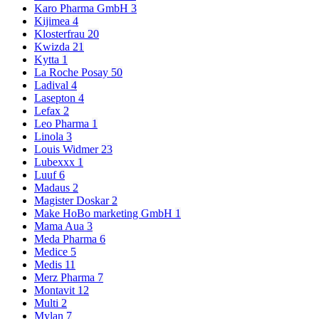
Karo Pharma GmbH
3
Kijimea
4
Klosterfrau
20
Kwizda
21
Kytta
1
La Roche Posay
50
Ladival
4
Lasepton
4
Lefax
2
Leo Pharma
1
Linola
3
Louis Widmer
23
Lubexxx
1
Luuf
6
Madaus
2
Magister Doskar
2
Make HoBo marketing GmbH
1
Mama Aua
3
Meda Pharma
6
Medice
5
Medis
11
Merz Pharma
7
Montavit
12
Multi
2
Mylan
7