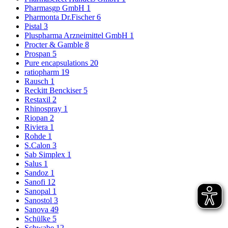
Pharmasgp GmbH
1
Pharmonta Dr.Fischer
6
Pistal
3
Pluspharma Arzneimittel GmbH
1
Procter & Gamble
8
Prospan
5
Pure encapsulations
20
ratiopharm
19
Rausch
1
Reckitt Benckiser
5
Restaxil
2
Rhinospray
1
Riopan
2
Riviera
1
Rohde
1
S.Calon
3
Sab Simplex
1
Salus
1
Sandoz
1
Sanofi
12
Sanopal
1
Sanostol
3
Sanova
49
Schülke
5
Schwabe
12