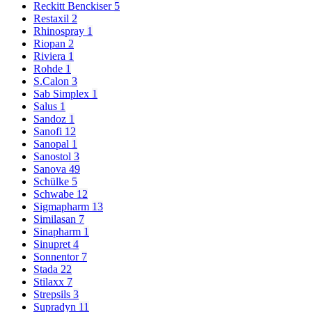
Reckitt Benckiser
5
Restaxil
2
Rhinospray
1
Riopan
2
Riviera
1
Rohde
1
S.Calon
3
Sab Simplex
1
Salus
1
Sandoz
1
Sanofi
12
Sanopal
1
Sanostol
3
Sanova
49
Schülke
5
Schwabe
12
Sigmapharm
13
Similasan
7
Sinapharm
1
Sinupret
4
Sonnentor
7
Stada
22
Stilaxx
7
Strepsils
3
Supradyn
11