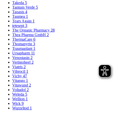
Takeda
5
Tantum Verde
5
Taoasis
4
Taumea
1
Tears Again
1
tetesept
3
The Organic Pharmacy
28
Thea Pharma GmbH
2
ThermaCare
6
Thomapyrin
3
Traumaplant
1
Ursapharm
11
Venostasin
2
Vertigoheel
2
Viatris
2
Vibrocil
1
Vichy
47
Vitango
1
Vitawund
2
Voltadol
2
Weleda
5
Wellion
1
Wick
9
Wurzeltod
1