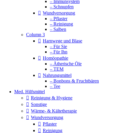
– Immunsystem
– Schnupfen
Wundversorgung
– Pflaster
– Reinigung
– Salben
Column 3
Harnwege und Blase
– Für Sie
– Für Ihn
Homöopathie
– Ätherische Öle
– TEM
Nahrungsmittel
– Bonbons & Fruchtbären
– Tee
Med. Hilfsmittel
Reinigung & Hygiene
Sonstige
Wärme- & Kältetherapie
Wundversorgung
Pflaster
Reinigung