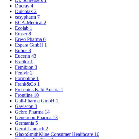
Dr. Schreibers
1
Ducray
4
Dulcolax
2
easypharm
7
ECA-Medical
2
Ecolab
1
Emser
8
Erwo Pharma
6
Espara GmbH
1
Eubos
3
Eucerin
43
Excilor
1
Femibion
3
Fenivir
2
Formoline
1
Frank&Co
1
Fresenius Kabi Austria
1
Frontline
10
Gall-Pharma GmbH
1
Gaviscon
3
Gebro Pharma
14
Genericon Pharma
13
Germania
5
Gerot Lannach
2
GlaxoSmithKline Consumer Healthcare
16