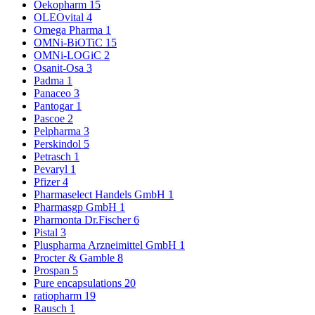
Oekopharm
15
OLEOvital
4
Omega Pharma
1
OMNi-BiOTiC
15
OMNi-LOGiC
2
Osanit-Osa
3
Padma
1
Panaceo
3
Pantogar
1
Pascoe
2
Pelpharma
3
Perskindol
5
Petrasch
1
Pevaryl
1
Pfizer
4
Pharmaselect Handels GmbH
1
Pharmasgp GmbH
1
Pharmonta Dr.Fischer
6
Pistal
3
Pluspharma Arzneimittel GmbH
1
Procter & Gamble
8
Prospan
5
Pure encapsulations
20
ratiopharm
19
Rausch
1