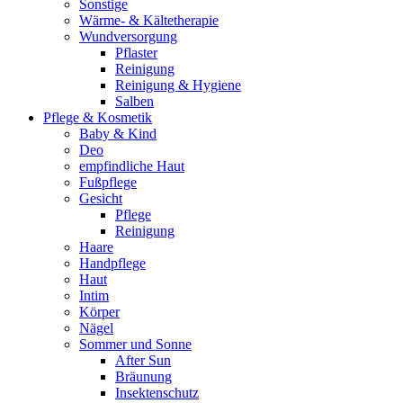
Sonstige
Wärme- & Kältetherapie
Wundversorgung
Pflaster
Reinigung
Reinigung & Hygiene
Salben
Pflege & Kosmetik
Baby & Kind
Deo
empfindliche Haut
Fußpflege
Gesicht
Pflege
Reinigung
Haare
Handpflege
Haut
Intim
Körper
Nägel
Sommer und Sonne
After Sun
Bräunung
Insektenschutz