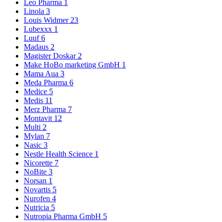
Leo Pharma
1
Linola
3
Louis Widmer
23
Lubexxx
1
Luuf
6
Madaus
2
Magister Doskar
2
Make HoBo marketing GmbH
1
Mama Aua
3
Meda Pharma
6
Medice
5
Medis
11
Merz Pharma
7
Montavit
12
Multi
2
Mylan
7
Nasic
3
Nestle Health Science
1
Nicorette
7
NoBite
3
Norsan
1
Novartis
5
Nurofen
4
Nutricia
5
Nutropia Pharma GmbH
5