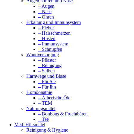
Augen, Ohren und Nase
– Augen
– Nase
– Ohren
Erkältung und Immunsystem
– Fieber
– Halsschmerzen
– Husten
– Immunsystem
– Schnupfen
Wundversorgung
– Pflaster
– Reinigung
– Salben
Harnwege und Blase
– Für Sie
– Für Ihn
Homöopathie
– Ätherische Öle
– TEM
Nahrungsmittel
– Bonbons & Fruchtbären
– Tee
Med. Hilfsmittel
Reinigung & Hygiene