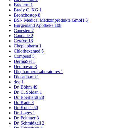
Braderm
1
Brady C. KG
1
Bronchostop
8
BSN Medical Medizinprodukte GmbH
5
Burgenland Apotheke
108
Canesten
7
Caudalie
2
CeraVe
18
Cheplapharm
1
Chlorhexamed
5
Compeed
5
DermaSel
1
Deumavan
3
Diepharmex Laboratoires
1
Diosapharm
1
doc
1
Dr. Böhm
49
Dr. C. Soldan
1
Dr. Eberhardt
28
Dr. Kade
3
Dr. Kottas
50
Dr. Loges
1
Dr. Peithner
3
Dr. Schmidgall
2