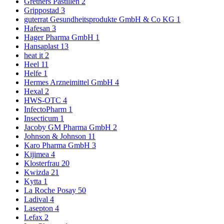
Grethers Pastillen
2
Grippostad
3
guterrat Gesundheitsprodukte GmbH & Co KG
1
Hafesan
3
Hager Pharma GmbH
1
Hansaplast
13
heat it
2
Heel
11
Helfe
1
Hermes Arzneimittel GmbH
4
Hexal
2
HWS-OTC
4
InfectoPharm
1
Insecticum
1
Jacoby GM Pharma GmbH
2
Johnson & Johnson
11
Karo Pharma GmbH
3
Kijimea
4
Klosterfrau
20
Kwizda
21
Kytta
1
La Roche Posay
50
Ladival
4
Lasepton
4
Lefax
2