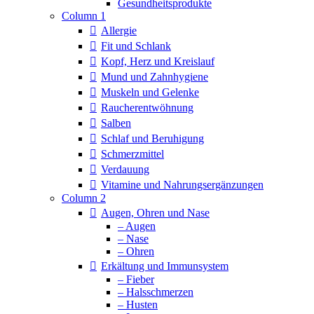
Column 1
Allergie
Fit und Schlank
Kopf, Herz und Kreislauf
Mund und Zahnhygiene
Muskeln und Gelenke
Raucherentwöhnung
Salben
Schlaf und Beruhigung
Schmerzmittel
Verdauung
Vitamine und Nahrungsergänzungen
Column 2
Augen, Ohren und Nase
– Augen
– Nase
– Ohren
Erkältung und Immunsystem
– Fieber
– Halsschmerzen
– Husten