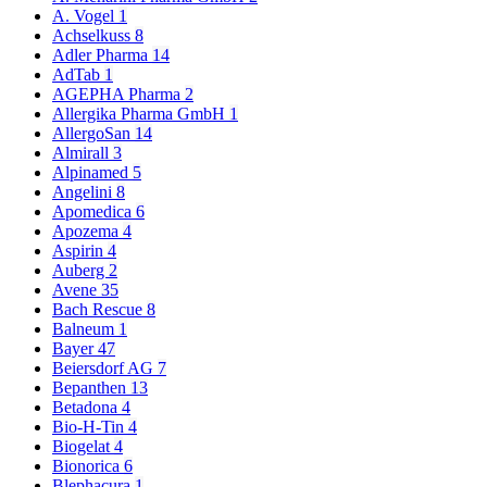
A. Vogel
1
Achselkuss
8
Adler Pharma
14
AdTab
1
AGEPHA Pharma
2
Allergika Pharma GmbH
1
AllergoSan
14
Almirall
3
Alpinamed
5
Angelini
8
Apomedica
6
Apozema
4
Aspirin
4
Auberg
2
Avene
35
Bach Rescue
8
Balneum
1
Bayer
47
Beiersdorf AG
7
Bepanthen
13
Betadona
4
Bio-H-Tin
4
Biogelat
4
Bionorica
6
Blephacura
1