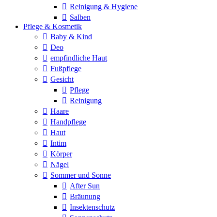
Reinigung & Hygiene
Salben
Pflege & Kosmetik
Baby & Kind
Deo
empfindliche Haut
Fußpflege
Gesicht
Pflege
Reinigung
Haare
Handpflege
Haut
Intim
Körper
Nägel
Sommer und Sonne
After Sun
Bräunung
Insektenschutz