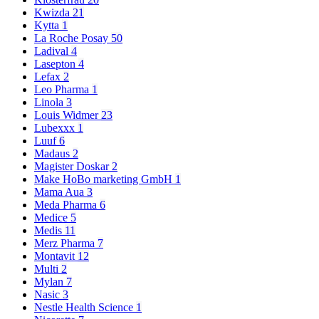
Kwizda
21
Kytta
1
La Roche Posay
50
Ladival
4
Lasepton
4
Lefax
2
Leo Pharma
1
Linola
3
Louis Widmer
23
Lubexxx
1
Luuf
6
Madaus
2
Magister Doskar
2
Make HoBo marketing GmbH
1
Mama Aua
3
Meda Pharma
6
Medice
5
Medis
11
Merz Pharma
7
Montavit
12
Multi
2
Mylan
7
Nasic
3
Nestle Health Science
1