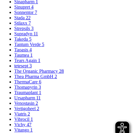
Sinapharm
1
Sinupret
4
Sonnentor
7
Stada
22
Stilaxx
7
Strepsils
3
Supradyn
11
Takeda
5
Tantum Verde
5
Taoasis
4
Taumea
1
Tears Again
1
tetesept
3
The Organic Pharmacy
28
Thea Pharma GmbH
2
ThermaCare
6
Thomapyrin
3
Traumaplant
1
Ursapharm
11
Venostasin
2
Vertigoheel
2
Viatris
2
Vibrocil
1
Vichy
47
Vitango
1