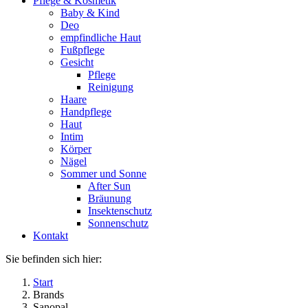
Pflege & Kosmetik
Baby & Kind
Deo
empfindliche Haut
Fußpflege
Gesicht
Pflege
Reinigung
Haare
Handpflege
Haut
Intim
Körper
Nägel
Sommer und Sonne
After Sun
Bräunung
Insektenschutz
Sonnenschutz
Kontakt
Sie befinden sich hier:
Start
Brands
Sanopal