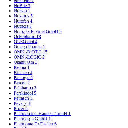
Nicorette
7
NoBite
3
Norsan
1
Novartis
5
Nurofen
4
Nutricia
5
Nutropia Pharma GmbH
5
Oekopharm
18
OLEOvital
4
Omega Pharma
1
OMNi-BiOTiC
15
OMNi-LOGiC
2
Osanit-Osa
3
Padma
1
Panaceo
3
Pantogar
1
Pascoe
2
Pelpharma
3
Perskindol
5
Petrasch
1
Pevaryl
1
Pfizer
4
Pharmaselect Handels GmbH
1
Pharmasgp GmbH
1
Pharmonta Dr.Fischer
6