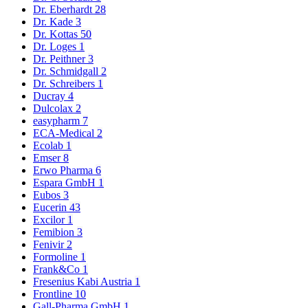
Dr. Eberhardt
28
Dr. Kade
3
Dr. Kottas
50
Dr. Loges
1
Dr. Peithner
3
Dr. Schmidgall
2
Dr. Schreibers
1
Ducray
4
Dulcolax
2
easypharm
7
ECA-Medical
2
Ecolab
1
Emser
8
Erwo Pharma
6
Espara GmbH
1
Eubos
3
Eucerin
43
Excilor
1
Femibion
3
Fenivir
2
Formoline
1
Frank&Co
1
Fresenius Kabi Austria
1
Frontline
10
Gall-Pharma GmbH
1