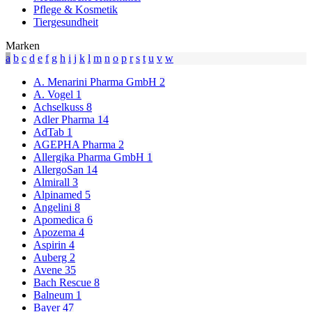
Pflege & Kosmetik
Tiergesundheit
Marken
a
b
c
d
e
f
g
h
i
j
k
l
m
n
o
p
r
s
t
u
v
w
A. Menarini Pharma GmbH
2
A. Vogel
1
Achselkuss
8
Adler Pharma
14
AdTab
1
AGEPHA Pharma
2
Allergika Pharma GmbH
1
AllergoSan
14
Almirall
3
Alpinamed
5
Angelini
8
Apomedica
6
Apozema
4
Aspirin
4
Auberg
2
Avene
35
Bach Rescue
8
Balneum
1
Bayer
47