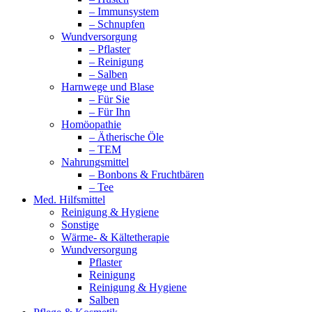
– Immunsystem
– Schnupfen
Wundversorgung
– Pflaster
– Reinigung
– Salben
Harnwege und Blase
– Für Sie
– Für Ihn
Homöopathie
– Ätherische Öle
– TEM
Nahrungsmittel
– Bonbons & Fruchtbären
– Tee
Med. Hilfsmittel
Reinigung & Hygiene
Sonstige
Wärme- & Kältetherapie
Wundversorgung
Pflaster
Reinigung
Reinigung & Hygiene
Salben