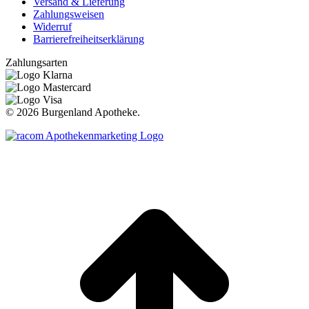
Versand & Lieferung
Zahlungsweisen
Widerruf
Barrierefreiheitserklärung
Zahlungsarten
©
2026 Burgenland Apotheke.
t
T