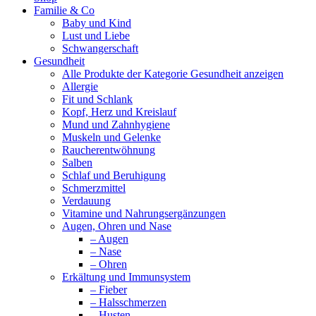
Familie & Co
opens
Baby und Kind
in
Lust und Liebe
new
Schwangerschaft
window
Gesundheit
Alle Produkte der Kategorie Gesundheit anzeigen
Allergie
Fit und Schlank
Kopf, Herz und Kreislauf
Mund und Zahnhygiene
Muskeln und Gelenke
Raucherentwöhnung
Salben
Schlaf und Beruhigung
Schmerzmittel
Verdauung
Vitamine und Nahrungsergänzungen
Augen, Ohren und Nase
– Augen
– Nase
– Ohren
Erkältung und Immunsystem
– Fieber
– Halsschmerzen
– Husten