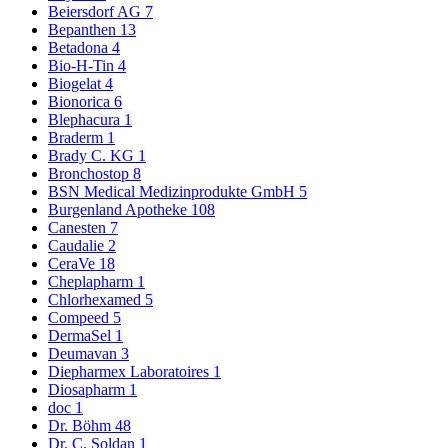
Beiersdorf AG
7
Bepanthen
13
Betadona
4
Bio-H-Tin
4
Biogelat
4
Bionorica
6
Blephacura
1
Braderm
1
Brady C. KG
1
Bronchostop
8
BSN Medical Medizinprodukte GmbH
5
Burgenland Apotheke
108
Canesten
7
Caudalie
2
CeraVe
18
Cheplapharm
1
Chlorhexamed
5
Compeed
5
DermaSel
1
Deumavan
3
Diepharmex Laboratoires
1
Diosapharm
1
doc
1
Dr. Böhm
48
Dr. C. Soldan
1