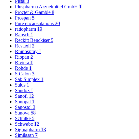
Pistal
3
Pluspharma Arzneimittel GmbH
1
Procter & Gamble
8
Prospan
5
Pure encapsulations
20
ratiopharm
19
Rausch
1
Reckitt Benckiser
5
Restaxil
2
Rhinospray
1
Riopan
2
Riviera
1
Rohde
1
S.Calon
3
Sab Simplex
1
Salus
1
Sandoz
1
Sanofi
12
Sanopal
1
Sanostol
3
Sanova
58
Schülke
5
Schwabe
12
Sigmapharm
13
Similasan
7