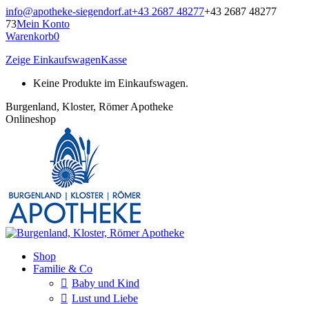
Zum
info@apotheke-siegendorf.at
+43 2687 48277
+43 2687 48277
Inhalt
73
Mein Konto
springen
Warenkorb
0
Zeige Einkaufswagen
Kasse
Keine Produkte im Einkaufswagen.
Burgenland, Kloster, Römer Apotheke
Onlineshop
Shop
Familie & Co
Baby und Kind
Lust und Liebe