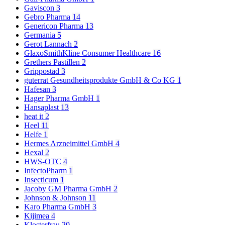
Gaviscon
3
Gebro Pharma
14
Genericon Pharma
13
Germania
5
Gerot Lannach
2
GlaxoSmithKline Consumer Healthcare
16
Grethers Pastillen
2
Grippostad
3
guterrat Gesundheitsprodukte GmbH & Co KG
1
Hafesan
3
Hager Pharma GmbH
1
Hansaplast
13
heat it
2
Heel
11
Helfe
1
Hermes Arzneimittel GmbH
4
Hexal
2
HWS-OTC
4
InfectoPharm
1
Insecticum
1
Jacoby GM Pharma GmbH
2
Johnson & Johnson
11
Karo Pharma GmbH
3
Kijimea
4
Klosterfrau
20