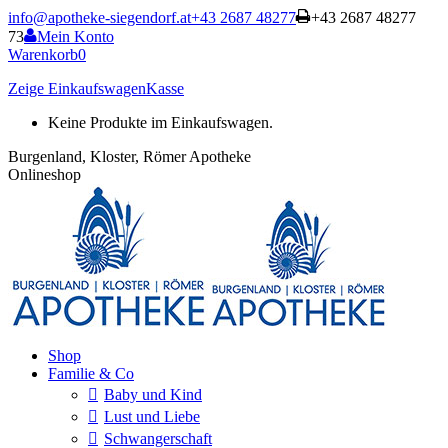
Zum
info@apotheke-siegendorf.at
+43 2687 48277
+43 2687 48277
Inhalt
73
Mein Konto
springen
Warenkorb
0
Zeige Einkaufswagen
Kasse
Keine Produkte im Einkaufswagen.
Burgenland, Kloster, Römer Apotheke
Onlineshop
Shop
Familie & Co
Baby und Kind
Lust und Liebe
Schwangerschaft