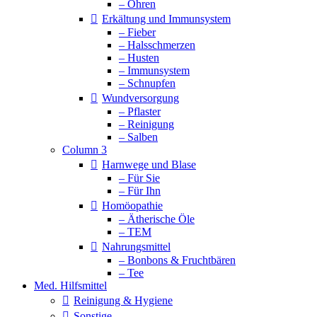
– Ohren
Erkältung und Immunsystem
– Fieber
– Halsschmerzen
– Husten
– Immunsystem
– Schnupfen
Wundversorgung
– Pflaster
– Reinigung
– Salben
Column 3
Harnwege und Blase
– Für Sie
– Für Ihn
Homöopathie
– Ätherische Öle
– TEM
Nahrungsmittel
– Bonbons & Fruchtbären
– Tee
Med. Hilfsmittel
Reinigung & Hygiene
Sonstige