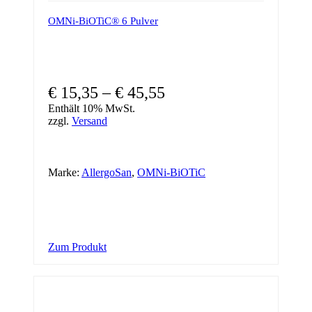
OMNi-BiOTiC® 6 Pulver
€
15,35
–
€
45,55
Enthält 10% MwSt.
zzgl.
Versand
Marke:
AllergoSan
,
OMNi-BiOTiC
Dieses
Zum Produkt
Produkt
weist
mehrere
Varianten
auf.