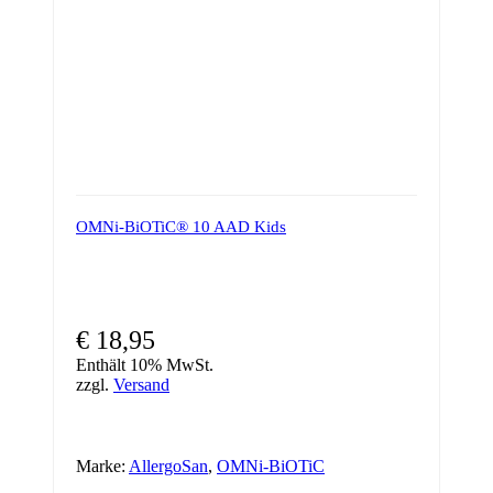
OMNi-BiOTiC® 10 AAD Kids
€
18,95
Enthält 10% MwSt.
zzgl.
Versand
Marke:
AllergoSan
,
OMNi-BiOTiC