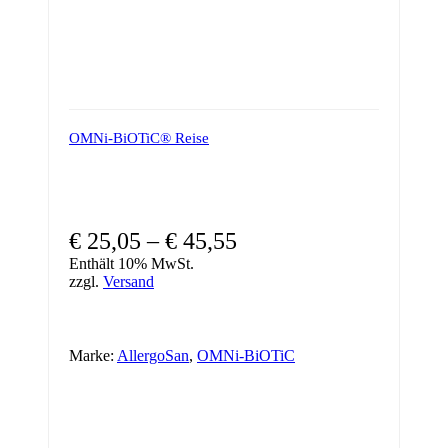
OMNi-BiOTiC® Reise
€
25,05
–
€
45,55
Enthält 10% MwSt.
zzgl.
Versand
Marke:
AllergoSan
,
OMNi-BiOTiC