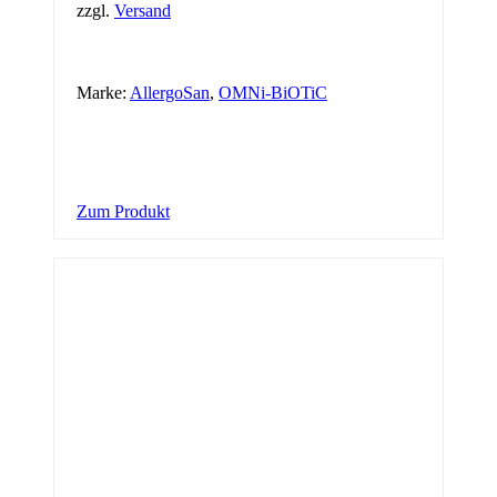
zzgl.
Versand
Marke:
AllergoSan
,
OMNi-BiOTiC
Dieses
Zum Produkt
Produkt
weist
mehrere
Varianten
auf.
Die
Optionen
können
auf
der
Produktseite
gewählt
werden