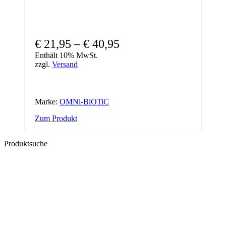
€
21,95
–
€
40,95
Enthält 10% MwSt.
zzgl.
Versand
Marke:
OMNi-BiOTiC
Dieses
Zum Produkt
Produkt
weist
Produktsuche
mehrere
Varianten
auf.
Die
Optionen
können
auf
der
Produktseite