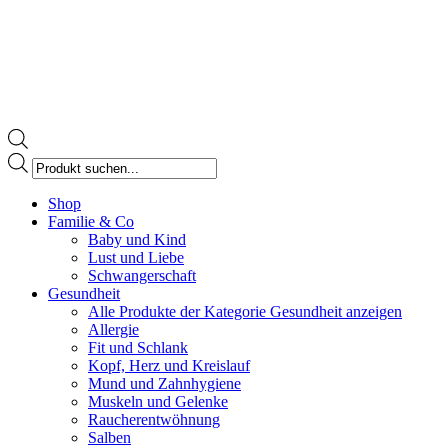
Products
search
Facebook
Shop
page
Familie & Co
opens
Baby und Kind
in
Lust und Liebe
new
Schwangerschaft
window
Gesundheit
Alle Produkte der Kategorie Gesundheit anzeigen
Allergie
Fit und Schlank
Kopf, Herz und Kreislauf
Mund und Zahnhygiene
Muskeln und Gelenke
Raucherentwöhnung
Salben