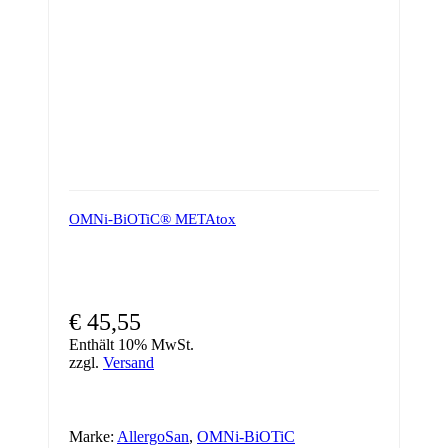
OMNi-BiOTiC® METAtox
€
45,55
Enthält 10% MwSt.
zzgl.
Versand
Marke:
AllergoSan
,
OMNi-BiOTiC