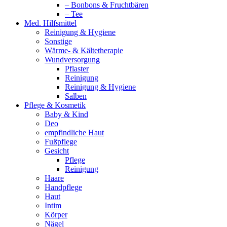
– Bonbons & Fruchtbären
– Tee
Med. Hilfsmittel
Reinigung & Hygiene
Sonstige
Wärme- & Kältetherapie
Wundversorgung
Pflaster
Reinigung
Reinigung & Hygiene
Salben
Pflege & Kosmetik
Baby & Kind
Deo
empfindliche Haut
Fußpflege
Gesicht
Pflege
Reinigung
Haare
Handpflege
Haut
Intim
Körper
Nägel