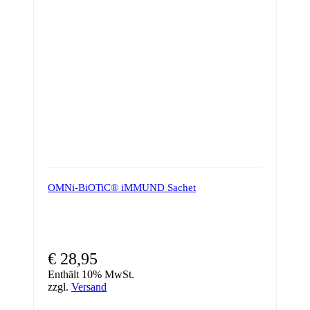
Optionen
können
auf
der
Produktseite
gewählt
werden
OMNi-BiOTiC® iMMUND Sachet
€
28,95
Enthält 10% MwSt.
zzgl.
Versand