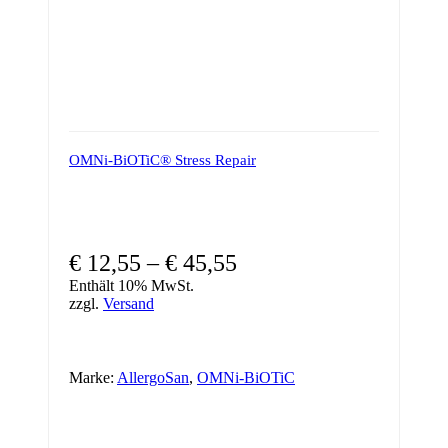
OMNi-BiOTiC® Stress Repair
€
12,55
–
€
45,55
Enthält 10% MwSt.
zzgl.
Versand
Marke:
AllergoSan
,
OMNi-BiOTiC