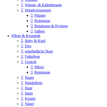
Wärme- & Kältetherapie
Wundversorgung
Pflaster
Reinigung
Reinigung & Hygiene
Salben
Pflege & Kosmetik
Baby & Kind
Deo
empfindliche Haut
Fußpflege
Gesicht
Pflege
Reinigung
Haare
Handpflege
Haut
Intim
Körper
Nägel