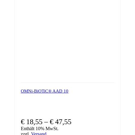
Die
Optionen
können
auf
der
Produktseite
gewählt
werden
OMNi-BiOTiC® AAD 10
€
18,55
–
€
47,55
Enthält 10% MwSt.
zzgl.
Versand