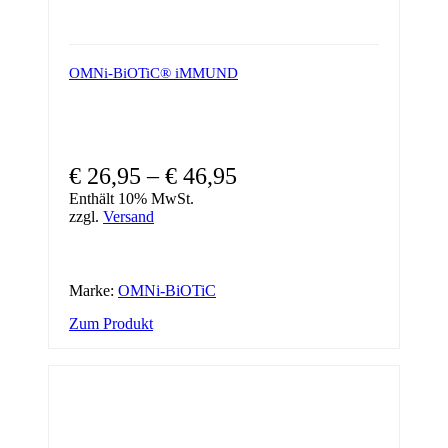
OMNi-BiOTiC® iMMUND
€
26,95
–
€
46,95
Enthält 10% MwSt.
zzgl.
Versand
Marke:
OMNi-BiOTiC
Dieses
Zum Produkt
Produkt
weist
mehrere
Varianten
auf.
Die