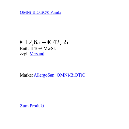
OMNi-BiOTiC® Panda
€
12,65
–
€
42,55
Enthält 10% MwSt.
zzgl.
Versand
Marke:
AllergoSan
,
OMNi-BiOTiC
Dieses
Zum Produkt
Produkt
weist
mehrere
Varianten