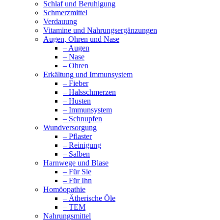
Schlaf und Beruhigung
Schmerzmittel
Verdauung
Vitamine und Nahrungsergänzungen
Augen, Ohren und Nase
– Augen
– Nase
– Ohren
Erkältung und Immunsystem
– Fieber
– Halsschmerzen
– Husten
– Immunsystem
– Schnupfen
Wundversorgung
– Pflaster
– Reinigung
– Salben
Harnwege und Blase
– Für Sie
– Für Ihn
Homöopathie
– Ätherische Öle
– TEM
Nahrungsmittel