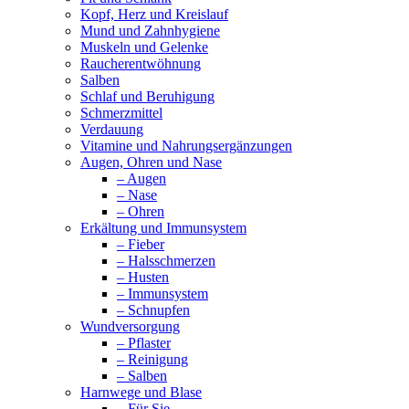
Kopf, Herz und Kreislauf
Mund und Zahnhygiene
Muskeln und Gelenke
Raucherentwöhnung
Salben
Schlaf und Beruhigung
Schmerzmittel
Verdauung
Vitamine und Nahrungsergänzungen
Augen, Ohren und Nase
– Augen
– Nase
– Ohren
Erkältung und Immunsystem
– Fieber
– Halsschmerzen
– Husten
– Immunsystem
– Schnupfen
Wundversorgung
– Pflaster
– Reinigung
– Salben
Harnwege und Blase
– Für Sie