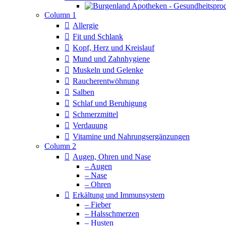
Column 1
Allergie
Fit und Schlank
Kopf, Herz und Kreislauf
Mund und Zahnhygiene
Muskeln und Gelenke
Raucherentwöhnung
Salben
Schlaf und Beruhigung
Schmerzmittel
Verdauung
Vitamine und Nahrungsergänzungen
Column 2
Augen, Ohren und Nase
– Augen
– Nase
– Ohren
Erkältung und Immunsystem
– Fieber
– Halsschmerzen
– Husten