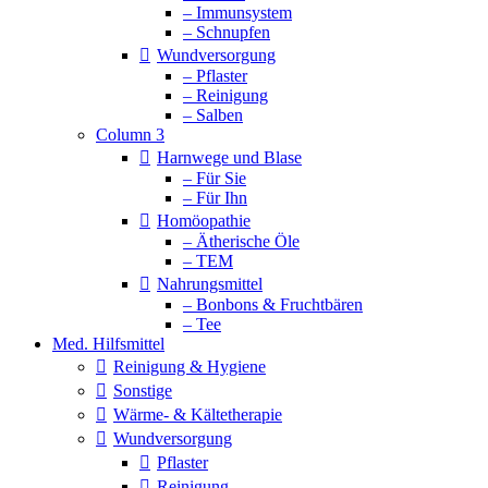
– Immunsystem
– Schnupfen
Wundversorgung
– Pflaster
– Reinigung
– Salben
Column 3
Harnwege und Blase
– Für Sie
– Für Ihn
Homöopathie
– Ätherische Öle
– TEM
Nahrungsmittel
– Bonbons & Fruchtbären
– Tee
Med. Hilfsmittel
Reinigung & Hygiene
Sonstige
Wärme- & Kältetherapie
Wundversorgung
Pflaster
Reinigung