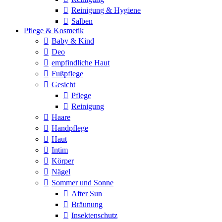
Reinigung & Hygiene
Salben
Pflege & Kosmetik
Baby & Kind
Deo
empfindliche Haut
Fußpflege
Gesicht
Pflege
Reinigung
Haare
Handpflege
Haut
Intim
Körper
Nägel
Sommer und Sonne
After Sun
Bräunung
Insektenschutz