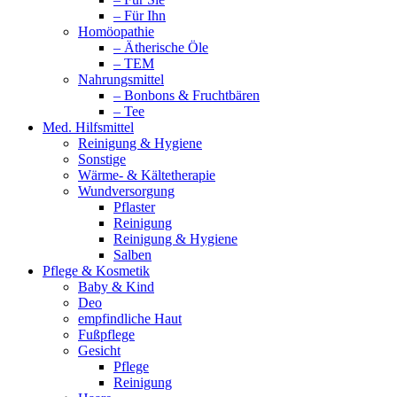
– Für Ihn
Homöopathie
– Ätherische Öle
– TEM
Nahrungsmittel
– Bonbons & Fruchtbären
– Tee
Med. Hilfsmittel
Reinigung & Hygiene
Sonstige
Wärme- & Kältetherapie
Wundversorgung
Pflaster
Reinigung
Reinigung & Hygiene
Salben
Pflege & Kosmetik
Baby & Kind
Deo
empfindliche Haut
Fußpflege
Gesicht
Pflege
Reinigung