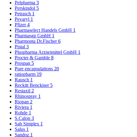
Pelpharma
3
Perskindol
5
Petrasch
1
Pevaryl
1
Pfizer
4
Pharmaselect Handels GmbH
1
Pharmasgp GmbH
1
Pharmonta Dr.Fischer
6
Pistal
3
Pluspharma Arzneimittel GmbH
1
Procter & Gamble
8
Prospan
5
Pure encapsulations
20
ratiopharm
19
Rausch
1
Reckitt Benckiser
5
Restaxil
2
Rhinospray
1
Riopan
2
Riviera
1
Rohde
1
S.Calon
3
Sab Simplex
1
Salus
1
Sandoz
1