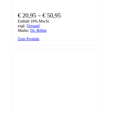
€
20,95
–
€
50,95
Enthält 10% MwSt.
zzgl.
Versand
Marke:
Dr. Böhm
Dieses
Zum Produkt
Produkt
weist
mehrere
Varianten
auf.
Die
Optionen
können
auf
der
Produktseite
gewählt
werden