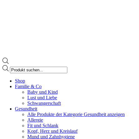
Products
search
Facebook
Shop
page
Familie & Co
opens
Baby und Kind
in
Lust und Liebe
new
Schwangerschaft
window
Gesundheit
Alle Produkte der Kategorie Gesundheit anzeigen
Allergie
Fit und Schlank
Kopf, Herz und Kreislauf
Mund und Zahnhygiene