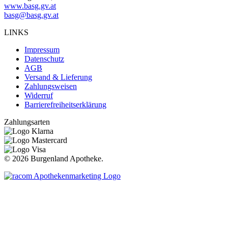
www.basg.gv.at
basg@basg.gv.at
LINKS
Impressum
Datenschutz
AGB
Versand & Lieferung
Zahlungsweisen
Widerruf
Barrierefreiheitserklärung
Zahlungsarten
©
2026 Burgenland Apotheke.
t
T