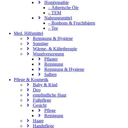
Homöopathie
– Ätherische Öle
– TEM
Nahrungsmittel
– Bonbons & Fruchtbären
– Tee
Med. Hilfsmittel
Reinigung & Hygiene
Sonstige
Wärme- & Kältetherapie
Wundversorgung
Pflaster
Reinigung
Reinigung & Hygiene
Salben
Pflege & Kosmetik
Baby & Kind
Deo
empfindliche Haut
Fußpflege
Gesicht
Pflege
Reinigung
Haare
Handpflege