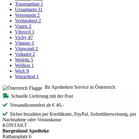
Traumaplant
1
Ursapharm
11
Venostasin
2
Vertigoheel
2
Viatris
2
Vibrocil
1
Vichy
47
Vitango
1
Vitawund
2
Voltadol
2
Weleda
5
Wellion
1
Wick
9
Wurzeltod
1
Ihr Apotheken Service in Österreich
Schnelle Lieferung mit der Post
Versandkostenfrei ab € 49,-
Sicher bezahlen per Kreditkarte, PayPal, Sofortüberweisung, per
Nachnahme oder Vorauskasse
KONTAKT
Burgenland Apotheke
Rathausplatz 6