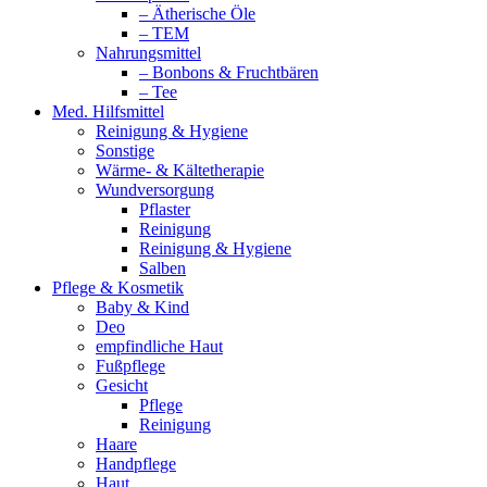
– Ätherische Öle
– TEM
Nahrungsmittel
– Bonbons & Fruchtbären
– Tee
Med. Hilfsmittel
Reinigung & Hygiene
Sonstige
Wärme- & Kältetherapie
Wundversorgung
Pflaster
Reinigung
Reinigung & Hygiene
Salben
Pflege & Kosmetik
Baby & Kind
Deo
empfindliche Haut
Fußpflege
Gesicht
Pflege
Reinigung
Haare
Handpflege
Haut