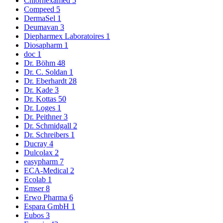
Chlorhexamed
5
Compeed
5
DermaSel
1
Deumavan
3
Diepharmex Laboratoires
1
Diosapharm
1
doc
1
Dr. Böhm
48
Dr. C. Soldan
1
Dr. Eberhardt
28
Dr. Kade
3
Dr. Kottas
50
Dr. Loges
1
Dr. Peithner
3
Dr. Schmidgall
2
Dr. Schreibers
1
Ducray
4
Dulcolax
2
easypharm
7
ECA-Medical
2
Ecolab
1
Emser
8
Erwo Pharma
6
Espara GmbH
1
Eubos
3