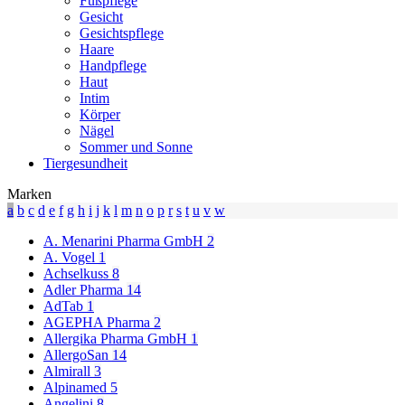
Fußpflege
Gesicht
Gesichtspflege
Haare
Handpflege
Haut
Intim
Körper
Nägel
Sommer und Sonne
Tiergesundheit
Marken
a
b
c
d
e
f
g
h
i
j
k
l
m
n
o
p
r
s
t
u
v
w
A. Menarini Pharma GmbH
2
A. Vogel
1
Achselkuss
8
Adler Pharma
14
AdTab
1
AGEPHA Pharma
2
Allergika Pharma GmbH
1
AllergoSan
14
Almirall
3
Alpinamed
5
Angelini
8