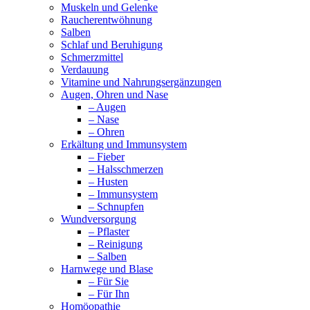
Muskeln und Gelenke
Raucherentwöhnung
Salben
Schlaf und Beruhigung
Schmerzmittel
Verdauung
Vitamine und Nahrungsergänzungen
Augen, Ohren und Nase
– Augen
– Nase
– Ohren
Erkältung und Immunsystem
– Fieber
– Halsschmerzen
– Husten
– Immunsystem
– Schnupfen
Wundversorgung
– Pflaster
– Reinigung
– Salben
Harnwege und Blase
– Für Sie
– Für Ihn
Homöopathie