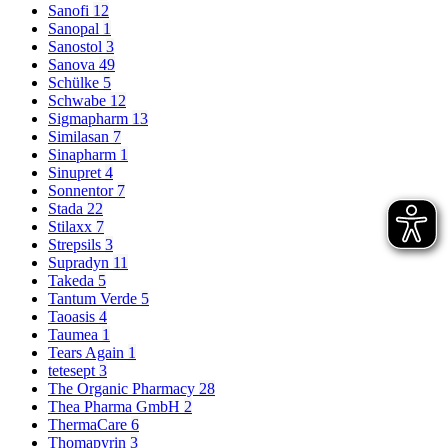
Sanofi
12
Sanopal
1
Sanostol
3
Sanova
49
Schülke
5
Schwabe
12
Sigmapharm
13
Similasan
7
Sinapharm
1
Sinupret
4
Sonnentor
7
Stada
22
Stilaxx
7
Strepsils
3
Supradyn
11
Takeda
5
Tantum Verde
5
Taoasis
4
Taumea
1
Tears Again
1
tetesept
3
The Organic Pharmacy
28
Thea Pharma GmbH
2
ThermaCare
6
Thomapyrin
3