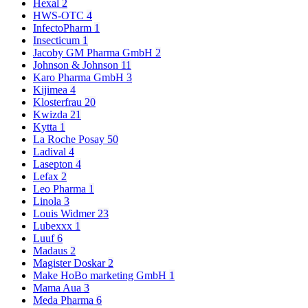
Hexal
2
HWS-OTC
4
InfectoPharm
1
Insecticum
1
Jacoby GM Pharma GmbH
2
Johnson & Johnson
11
Karo Pharma GmbH
3
Kijimea
4
Klosterfrau
20
Kwizda
21
Kytta
1
La Roche Posay
50
Ladival
4
Lasepton
4
Lefax
2
Leo Pharma
1
Linola
3
Louis Widmer
23
Lubexxx
1
Luuf
6
Madaus
2
Magister Doskar
2
Make HoBo marketing GmbH
1
Mama Aua
3
Meda Pharma
6