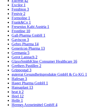
Eucerin
42
Excilor
1
Femibion
3
Fenivir
2
Formoline
1
Frank&Co
1
Fresenius Kabi Austria
1
Frontline
10
Gall-Pharma GmbH
1
Gaviscon
3
Gebro Pharma
14
Genericon Pharma
13
Germania
5
Gerot Lannach
2
GlaxoSmithKline Consumer Healthcare
16
Grethers Pastillen
2
Grippostad
3
guterrat Gesundheitsprodukte GmbH & Co KG
1
Hafesan
3
Hager Pharma GmbH
1
Hansaplast
13
heat it
2
Heel
12
Helfe
1
Hermes Arzneimittel GmbH
4