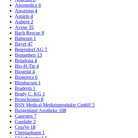
Apomedica
6
Apozema
4
Aspirin
4
Auberg
2
Avene
35
Bach Rescue
8
Balneum
1
Bayer
47
Beiersdorf AG
7
Bepanthen
13
Betadona
4
Bio-H-Tin
4
Biogelat
4
Bionorica
6
Blephacura
1
Braderm
1
Brady C. KG
1
Bronchostop
8
BSN Medical Medizinprodukte GmbH
5
Burgenland Apotheke
108
Canesten
7
Caudalie
2
CeraVe
18
Cheplapharm
1