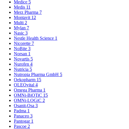
Medice
5
Medis
11
Merz Pharma
7
Montavit
12
Multi
2
Mylan
7
Nasic
3
Nestle Health Science
1
Nicorette
7
NoBite
3
Norsan
1
Novartis
5
Nurofen
4
Nutricia
5
Nutropia Pharma GmbH
5
Oekopharm
15
OLEOvital
4
Omega Pharma
1
OMNi-BiOTiC
15
OMNi-LOGiC
2
Osanit-Osa
3
Padma
1
Panaceo
3
Pantogar
1
Pascoe
2