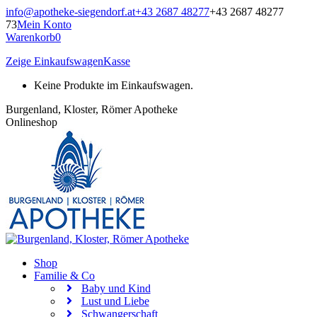
Zum
info@apotheke-siegendorf.at
+43 2687 48277
+43 2687 48277
Inhalt
73
Mein Konto
springen
Warenkorb
0
Zeige Einkaufswagen
Kasse
Keine Produkte im Einkaufswagen.
Burgenland, Kloster, Römer Apotheke
Onlineshop
Shop
Familie & Co
Baby und Kind
Lust und Liebe
Schwangerschaft