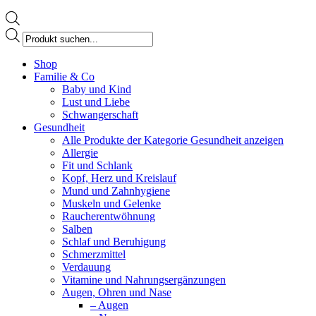
Products
search
Facebook
Shop
page
Familie & Co
opens
Baby und Kind
in
Lust und Liebe
new
Schwangerschaft
window
Gesundheit
Alle Produkte der Kategorie Gesundheit anzeigen
Allergie
Fit und Schlank
Kopf, Herz und Kreislauf
Mund und Zahnhygiene
Muskeln und Gelenke
Raucherentwöhnung
Salben
Schlaf und Beruhigung
Schmerzmittel
Verdauung
Vitamine und Nahrungsergänzungen
Augen, Ohren und Nase
– Augen