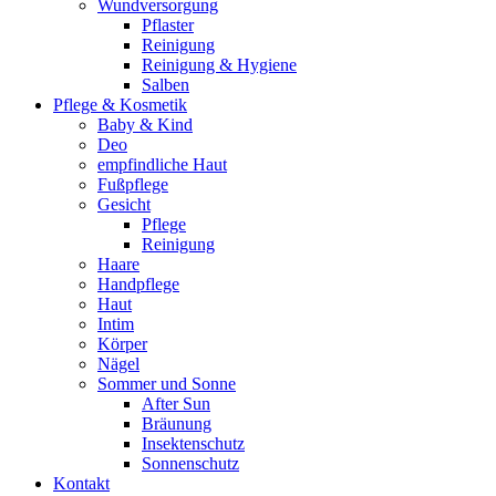
Wundversorgung
Pflaster
Reinigung
Reinigung & Hygiene
Salben
Pflege & Kosmetik
Baby & Kind
Deo
empfindliche Haut
Fußpflege
Gesicht
Pflege
Reinigung
Haare
Handpflege
Haut
Intim
Körper
Nägel
Sommer und Sonne
After Sun
Bräunung
Insektenschutz
Sonnenschutz
Kontakt