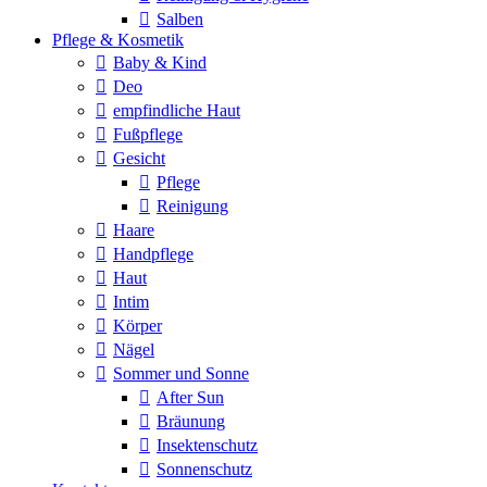
Salben
Pflege & Kosmetik
Baby & Kind
Deo
empfindliche Haut
Fußpflege
Gesicht
Pflege
Reinigung
Haare
Handpflege
Haut
Intim
Körper
Nägel
Sommer und Sonne
After Sun
Bräunung
Insektenschutz
Sonnenschutz