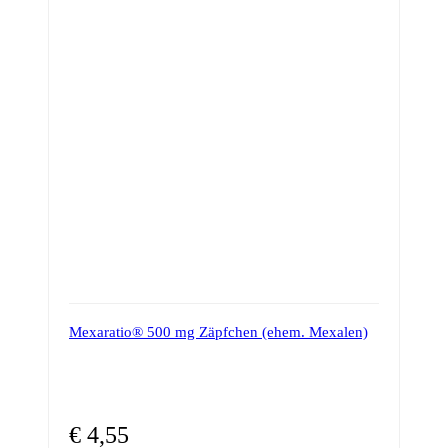
Varianten
auf.
Die
Optionen
können
auf
der
Produktseite
gewählt
werden
Mexaratio® 500 mg Zäpfchen (ehem. Mexalen)
€
4,55