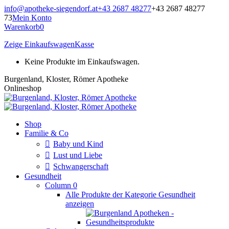
Zum
info@apotheke-siegendorf.at
+43 2687 48277
+43 2687 48277
Inhalt
73
Mein Konto
springen
Warenkorb
0
Zeige Einkaufswagen
Kasse
Keine Produkte im Einkaufswagen.
Burgenland, Kloster, Römer Apotheke
Onlineshop
Shop
Familie & Co
Baby und Kind
Lust und Liebe
Schwangerschaft
Gesundheit
Column 0
Alle Produkte der Kategorie Gesundheit
anzeigen