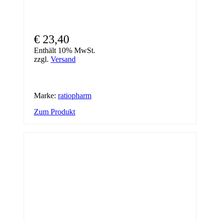
€
23,40
Enthält 10% MwSt.
zzgl.
Versand
Marke:
ratiopharm
Dieses
Zum Produkt
Produkt
weist
mehrere
Varianten
auf.
Die
Optionen
können
auf
der
Produktseite
gewählt