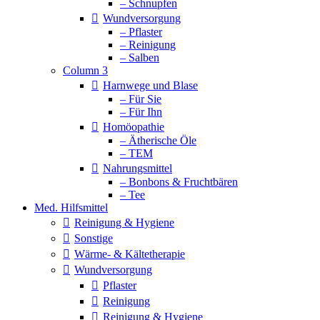
– Schnupfen
Wundversorgung
– Pflaster
– Reinigung
– Salben
Column 3
Harnwege und Blase
– Für Sie
– Für Ihn
Homöopathie
– Ätherische Öle
– TEM
Nahrungsmittel
– Bonbons & Fruchtbären
– Tee
Med. Hilfsmittel
Reinigung & Hygiene
Sonstige
Wärme- & Kältetherapie
Wundversorgung
Pflaster
Reinigung
Reinigung & Hygiene