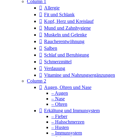
Column 1
Allergie
Fit und Schlank
Kopf, Herz und Kreislauf
Mund und Zahnhygiene
Muskeln und Gelenke
Raucherentwöhnung
Salben
Schlaf und Beruhigung
Schmerzmittel
Verdauung
Vitamine und Nahrungsergänzungen
Column 2
Augen, Ohren und Nase
– Augen
– Nase
– Ohren
Erkältung und Immunsystem
– Fieber
– Halsschmerzen
– Husten
– Immunsystem