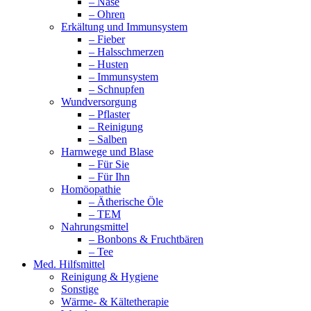
– Nase
– Ohren
Erkältung und Immunsystem
– Fieber
– Halsschmerzen
– Husten
– Immunsystem
– Schnupfen
Wundversorgung
– Pflaster
– Reinigung
– Salben
Harnwege und Blase
– Für Sie
– Für Ihn
Homöopathie
– Ätherische Öle
– TEM
Nahrungsmittel
– Bonbons & Fruchtbären
– Tee
Med. Hilfsmittel
Reinigung & Hygiene
Sonstige
Wärme- & Kältetherapie