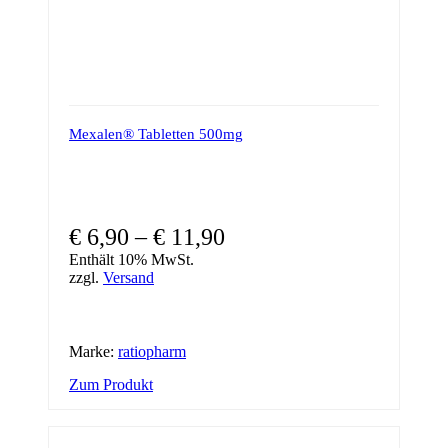
Mexalen® Tabletten 500mg
€
6,90
–
€
11,90
Enthält 10% MwSt.
zzgl.
Versand
Marke:
ratiopharm
Dieses
Zum Produkt
Produkt
weist
mehrere