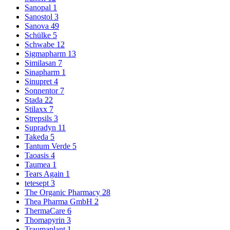
Sanopal
1
Sanostol
3
Sanova
49
Schülke
5
Schwabe
12
Sigmapharm
13
Similasan
7
Sinapharm
1
Sinupret
4
Sonnentor
7
Stada
22
Stilaxx
7
Strepsils
3
Supradyn
11
Takeda
5
Tantum Verde
5
Taoasis
4
Taumea
1
Tears Again
1
tetesept
3
The Organic Pharmacy
28
Thea Pharma GmbH
2
ThermaCare
6
Thomapyrin
3
Traumaplant
1