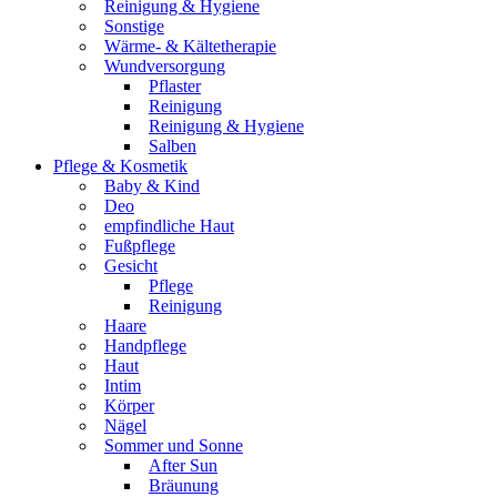
Reinigung & Hygiene
Sonstige
Wärme- & Kältetherapie
Wundversorgung
Pflaster
Reinigung
Reinigung & Hygiene
Salben
Pflege & Kosmetik
Baby & Kind
Deo
empfindliche Haut
Fußpflege
Gesicht
Pflege
Reinigung
Haare
Handpflege
Haut
Intim
Körper
Nägel
Sommer und Sonne
After Sun
Bräunung