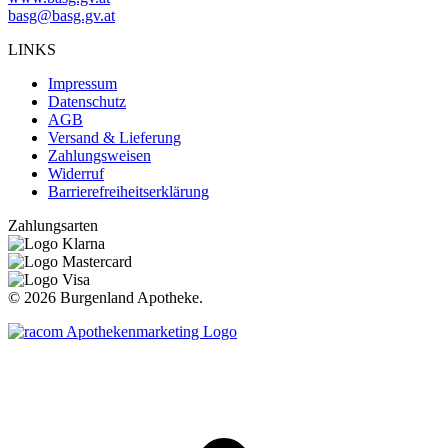
basg@basg.gv.at
LINKS
Impressum
Datenschutz
AGB
Versand & Lieferung
Zahlungsweisen
Widerruf
Barrierefreiheitserklärung
Zahlungsarten
©
2026 Burgenland Apotheke.
t
T