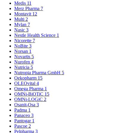
Medis
11
Merz Pharma
7
Montavit
12
Multi
2
Mylan
7
Nasic
3
Nestle Health Science
1
Nicorette
7
NoBite
3
Norsan
1
Novartis
5
Nurofen
4
Nutricia
5
Nutropia Pharma GmbH
5
Oekopharm
15
OLEOvital
4
Omega Pharma
1
OMNi-BiOTiC
15
OMNi-LOGiC
2
Osanit-Osa
3
Padma
1
Panaceo
3
Pantogar
1
Pascoe
2
Pelpharma
3