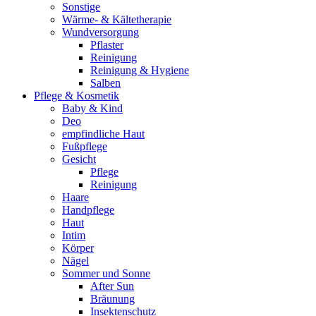
Sonstige
Wärme- & Kältetherapie
Wundversorgung
Pflaster
Reinigung
Reinigung & Hygiene
Salben
Pflege & Kosmetik
Baby & Kind
Deo
empfindliche Haut
Fußpflege
Gesicht
Pflege
Reinigung
Haare
Handpflege
Haut
Intim
Körper
Nägel
Sommer und Sonne
After Sun
Bräunung
Insektenschutz