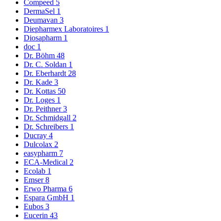
Compeed
5
DermaSel
1
Deumavan
3
Diepharmex Laboratoires
1
Diosapharm
1
doc
1
Dr. Böhm
48
Dr. C. Soldan
1
Dr. Eberhardt
28
Dr. Kade
3
Dr. Kottas
50
Dr. Loges
1
Dr. Peithner
3
Dr. Schmidgall
2
Dr. Schreibers
1
Ducray
4
Dulcolax
2
easypharm
7
ECA-Medical
2
Ecolab
1
Emser
8
Erwo Pharma
6
Espara GmbH
1
Eubos
3
Eucerin
43