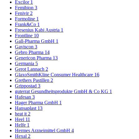
Excilor
1
Femibion
3
Fenivir
2
Formoline
1
Frank&Co
1
Fresenius Kabi Austria
1
Frontline
10
Gall-Pharma GmbH
1
Gaviscon
3
Gebro Pharma
14
Genericon Pharma
13
Germania
5
Gerot Lannach
2
GlaxoSmithKline Consumer Healthcare
16
Grethers Pastillen
2
Grippostad
3
guterrat Gesundheitsprodukte GmbH & Co KG
1
Hafesan
3
Hager Pharma GmbH
1
Hansaplast
13
heat it
2
Heel
11
Helfe
1
Hermes Arzneimittel GmbH
4
Hexal
2