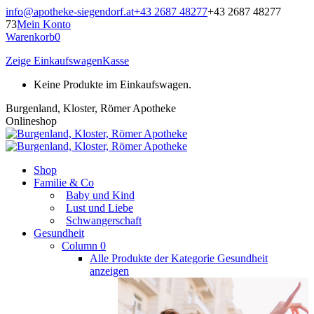
Zum
info@apotheke-siegendorf.at
+43 2687 48277
+43 2687 48277
Inhalt
73
Mein Konto
springen
Warenkorb
0
Zeige Einkaufswagen
Kasse
Keine Produkte im Einkaufswagen.
Burgenland, Kloster, Römer Apotheke
Onlineshop
Shop
Familie & Co
Baby und Kind
Lust und Liebe
Schwangerschaft
Gesundheit
Column 0
Alle Produkte der Kategorie Gesundheit
anzeigen