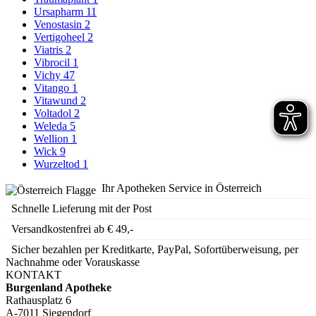
Ursapharm
11
Venostasin
2
Vertigoheel
2
Viatris
2
Vibrocil
1
Vichy
47
Vitango
1
Vitawund
2
Voltadol
2
Weleda
5
Wellion
1
Wick
9
Wurzeltod
1
Ihr Apotheken Service in Österreich
Schnelle Lieferung mit der Post
Versandkostenfrei ab € 49,-
Sicher bezahlen per Kreditkarte, PayPal, Sofortüberweisung, per
Nachnahme oder Vorauskasse
KONTAKT
Burgenland Apotheke
Rathausplatz 6
A-7011 Siegendorf