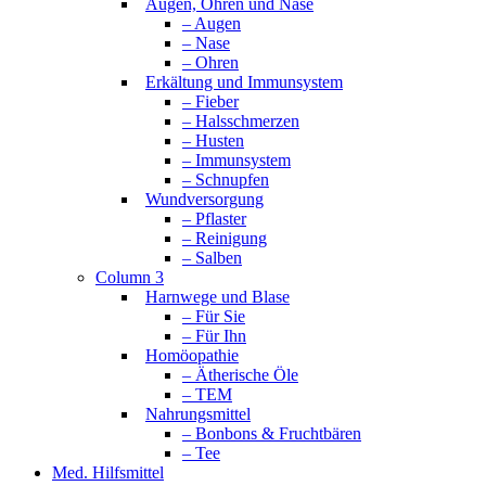
Augen, Ohren und Nase
– Augen
– Nase
– Ohren
Erkältung und Immunsystem
– Fieber
– Halsschmerzen
– Husten
– Immunsystem
– Schnupfen
Wundversorgung
– Pflaster
– Reinigung
– Salben
Column 3
Harnwege und Blase
– Für Sie
– Für Ihn
Homöopathie
– Ätherische Öle
– TEM
Nahrungsmittel
– Bonbons & Fruchtbären
– Tee
Med. Hilfsmittel