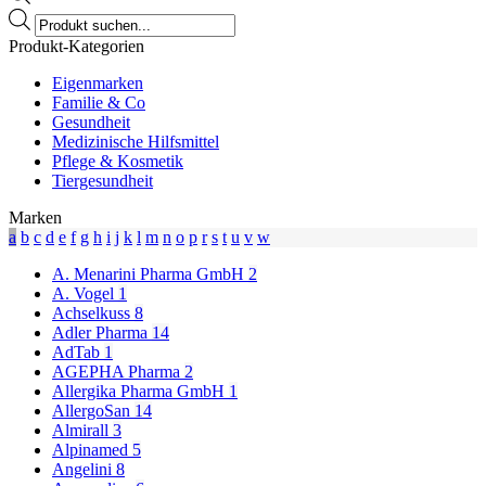
Products
search
Produkt-Kategorien
Eigenmarken
Familie & Co
Gesundheit
Medizinische Hilfsmittel
Pflege & Kosmetik
Tiergesundheit
Marken
a
b
c
d
e
f
g
h
i
j
k
l
m
n
o
p
r
s
t
u
v
w
A. Menarini Pharma GmbH
2
A. Vogel
1
Achselkuss
8
Adler Pharma
14
AdTab
1
AGEPHA Pharma
2
Allergika Pharma GmbH
1
AllergoSan
14
Almirall
3
Alpinamed
5
Angelini
8