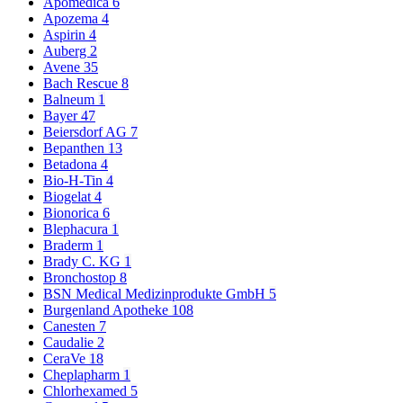
Apomedica
6
Apozema
4
Aspirin
4
Auberg
2
Avene
35
Bach Rescue
8
Balneum
1
Bayer
47
Beiersdorf AG
7
Bepanthen
13
Betadona
4
Bio-H-Tin
4
Biogelat
4
Bionorica
6
Blephacura
1
Braderm
1
Brady C. KG
1
Bronchostop
8
BSN Medical Medizinprodukte GmbH
5
Burgenland Apotheke
108
Canesten
7
Caudalie
2
CeraVe
18
Cheplapharm
1
Chlorhexamed
5