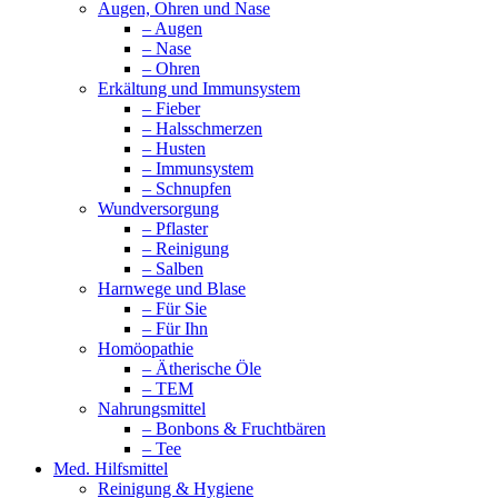
Augen, Ohren und Nase
– Augen
– Nase
– Ohren
Erkältung und Immunsystem
– Fieber
– Halsschmerzen
– Husten
– Immunsystem
– Schnupfen
Wundversorgung
– Pflaster
– Reinigung
– Salben
Harnwege und Blase
– Für Sie
– Für Ihn
Homöopathie
– Ätherische Öle
– TEM
Nahrungsmittel
– Bonbons & Fruchtbären
– Tee
Med. Hilfsmittel
Reinigung & Hygiene