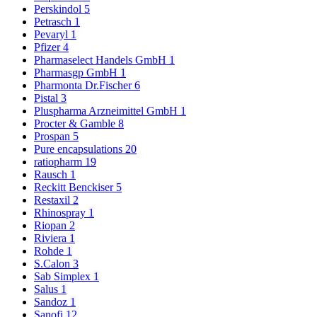
Perskindol
5
Petrasch
1
Pevaryl
1
Pfizer
4
Pharmaselect Handels GmbH
1
Pharmasgp GmbH
1
Pharmonta Dr.Fischer
6
Pistal
3
Pluspharma Arzneimittel GmbH
1
Procter & Gamble
8
Prospan
5
Pure encapsulations
20
ratiopharm
19
Rausch
1
Reckitt Benckiser
5
Restaxil
2
Rhinospray
1
Riopan
2
Riviera
1
Rohde
1
S.Calon
3
Sab Simplex
1
Salus
1
Sandoz
1
Sanofi
12