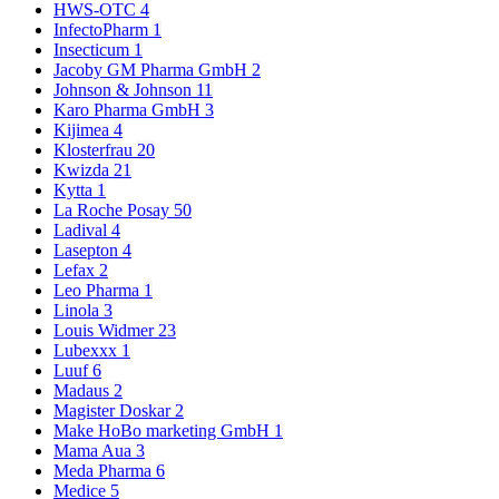
HWS-OTC
4
InfectoPharm
1
Insecticum
1
Jacoby GM Pharma GmbH
2
Johnson & Johnson
11
Karo Pharma GmbH
3
Kijimea
4
Klosterfrau
20
Kwizda
21
Kytta
1
La Roche Posay
50
Ladival
4
Lasepton
4
Lefax
2
Leo Pharma
1
Linola
3
Louis Widmer
23
Lubexxx
1
Luuf
6
Madaus
2
Magister Doskar
2
Make HoBo marketing GmbH
1
Mama Aua
3
Meda Pharma
6
Medice
5