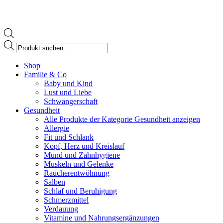
Products
search
Facebook
Shop
page
Familie & Co
opens
Baby und Kind
in
Lust und Liebe
new
Schwangerschaft
window
Gesundheit
Alle Produkte der Kategorie Gesundheit anzeigen
Allergie
Fit und Schlank
Kopf, Herz und Kreislauf
Mund und Zahnhygiene
Muskeln und Gelenke
Raucherentwöhnung
Salben
Schlaf und Beruhigung
Schmerzmittel
Verdauung
Vitamine und Nahrungsergänzungen