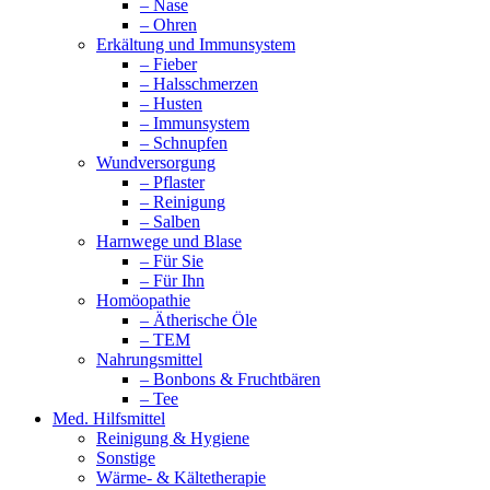
– Nase
– Ohren
Erkältung und Immunsystem
– Fieber
– Halsschmerzen
– Husten
– Immunsystem
– Schnupfen
Wundversorgung
– Pflaster
– Reinigung
– Salben
Harnwege und Blase
– Für Sie
– Für Ihn
Homöopathie
– Ätherische Öle
– TEM
Nahrungsmittel
– Bonbons & Fruchtbären
– Tee
Med. Hilfsmittel
Reinigung & Hygiene
Sonstige
Wärme- & Kältetherapie