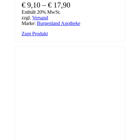
€
9,10
–
€
17,90
Enthält 20% MwSt.
zzgl.
Versand
Marke:
Burgenland Apotheke
Zum Produkt
Dieses
Produkt
weist
mehrere
Varianten
auf.
Die
Optionen
können
auf
der
Produktseite
gewählt
werden