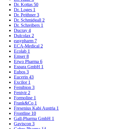
Dr. Kottas
50
Dr. Loges
1
Dr. Peithner
3
Dr. Schmidgall
2
Dr. Schreibers
1
Ducray
4
Dulcolax
2
easypharm
7
ECA-Medical
2
Ecolab
1
Emser
8
Erwo Pharma
6
Espara GmbH
1
Eubos
3
Eucerin
43
Excilor
1
Femibion
3
Fenivir
2
Formoline
1
Frank&Co
1
Fresenius Kabi Austria
1
Frontline
10
Gall-Pharma GmbH
1
Gaviscon
3
Gebro Pharma
14