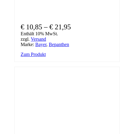
€
10,85
–
€
21,95
Enthält 10% MwSt.
zzgl.
Versand
Marke:
Bayer
,
Bepanthen
Zum Produkt
Dieses
Produkt
weist
mehrere
Varianten
auf.
Die
Optionen
können
auf
der
Produktseite
gewählt
werden