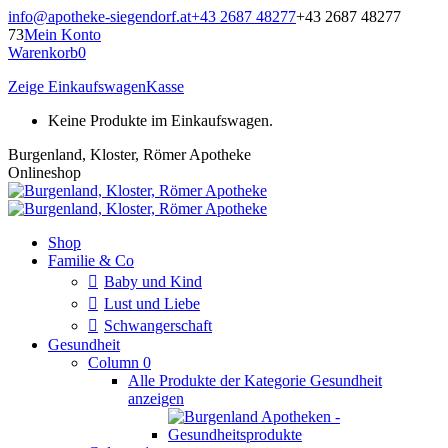
Zum
info@apotheke-siegendorf.at
+43 2687 48277
+43 2687 48277
Inhalt
73
Mein Konto
springen
Warenkorb
0
Zeige Einkaufswagen
Kasse
Keine Produkte im Einkaufswagen.
Burgenland, Kloster, Römer Apotheke
Onlineshop
Shop
Familie & Co
Baby und Kind
Lust und Liebe
Schwangerschaft
Gesundheit
Column 0
Alle Produkte der Kategorie Gesundheit
anzeigen