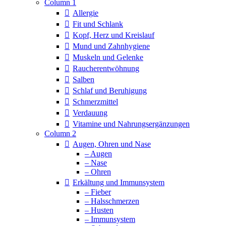
Column 1
Allergie
Fit und Schlank
Kopf, Herz und Kreislauf
Mund und Zahnhygiene
Muskeln und Gelenke
Raucherentwöhnung
Salben
Schlaf und Beruhigung
Schmerzmittel
Verdauung
Vitamine und Nahrungsergänzungen
Column 2
Augen, Ohren und Nase
– Augen
– Nase
– Ohren
Erkältung und Immunsystem
– Fieber
– Halsschmerzen
– Husten
– Immunsystem