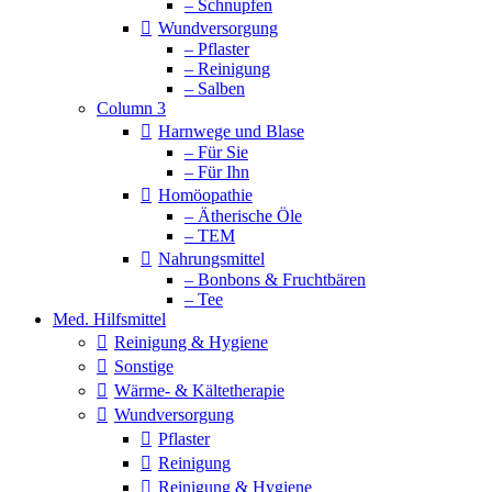
– Schnupfen
Wundversorgung
– Pflaster
– Reinigung
– Salben
Column 3
Harnwege und Blase
– Für Sie
– Für Ihn
Homöopathie
– Ätherische Öle
– TEM
Nahrungsmittel
– Bonbons & Fruchtbären
– Tee
Med. Hilfsmittel
Reinigung & Hygiene
Sonstige
Wärme- & Kältetherapie
Wundversorgung
Pflaster
Reinigung
Reinigung & Hygiene