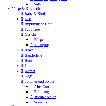
Salben
Pflege & Kosmetik
Baby & Kind
Deo
empfindliche Haut
Fußpflege
Gesicht
Pflege
Reinigung
Haare
Handpflege
Haut
Intim
Körper
Nägel
Sommer und Sonne
After Sun
Bräunung
Insektenschutz
Sonnenschutz