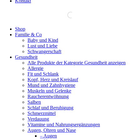
Kontakt
Facebook
Shop
page
Familie & Co
opens
Baby und Kind
in
Lust und Liebe
new
Schwangerschaft
window
Gesundheit
Alle Produkte der Kategorie Gesundheit anzeigen
Allergie
Fit und Schlank
Kopf, Herz und Kreislauf
Mund und Zahnhygiene
Muskeln und Gelenke
Raucherentwöhnung
Salben
Schlaf und Beruhigung
Schmerzmittel
Verdauung
Vitamine und Nahrungsergänzungen
Augen, Ohren und Nase
– Augen