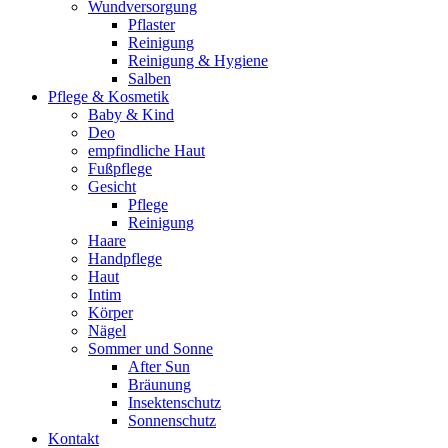
Wundversorgung
Pflaster
Reinigung
Reinigung & Hygiene
Salben
Pflege & Kosmetik
Baby & Kind
Deo
empfindliche Haut
Fußpflege
Gesicht
Pflege
Reinigung
Haare
Handpflege
Haut
Intim
Körper
Nägel
Sommer und Sonne
After Sun
Bräunung
Insektenschutz
Sonnenschutz
Kontakt