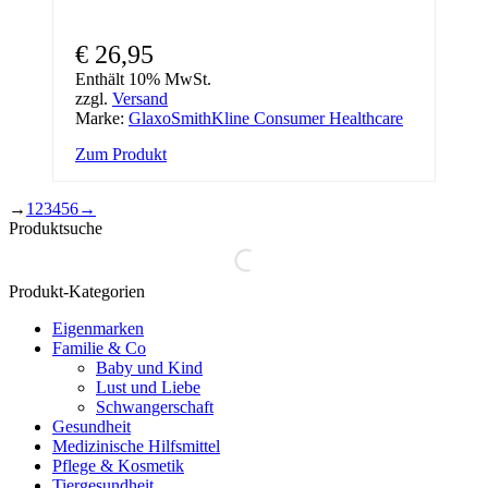
€
26,95
Enthält 10% MwSt.
zzgl.
Versand
Marke:
GlaxoSmithKline Consumer Healthcare
Zum Produkt
→
1
2
3
4
5
6
→
Produktsuche
Produkt-Kategorien
Eigenmarken
Familie & Co
Baby und Kind
Lust und Liebe
Schwangerschaft
Gesundheit
Medizinische Hilfsmittel
Pflege & Kosmetik
Tiergesundheit