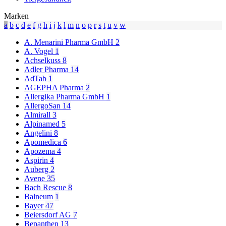
Marken
a
b
c
d
e
f
g
h
i
j
k
l
m
n
o
p
r
s
t
u
v
w
A. Menarini Pharma GmbH
2
A. Vogel
1
Achselkuss
8
Adler Pharma
14
AdTab
1
AGEPHA Pharma
2
Allergika Pharma GmbH
1
AllergoSan
14
Almirall
3
Alpinamed
5
Angelini
8
Apomedica
6
Apozema
4
Aspirin
4
Auberg
2
Avene
35
Bach Rescue
8
Balneum
1
Bayer
47
Beiersdorf AG
7
Bepanthen
13