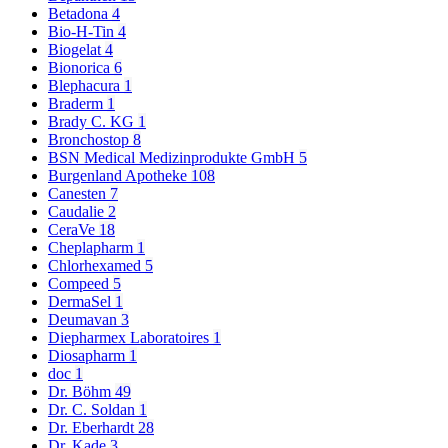
Betadona
4
Bio-H-Tin
4
Biogelat
4
Bionorica
6
Blephacura
1
Braderm
1
Brady C. KG
1
Bronchostop
8
BSN Medical Medizinprodukte GmbH
5
Burgenland Apotheke
108
Canesten
7
Caudalie
2
CeraVe
18
Cheplapharm
1
Chlorhexamed
5
Compeed
5
DermaSel
1
Deumavan
3
Diepharmex Laboratoires
1
Diosapharm
1
doc
1
Dr. Böhm
49
Dr. C. Soldan
1
Dr. Eberhardt
28
Dr. Kade
3