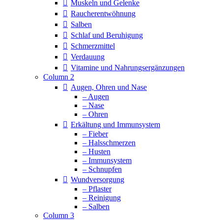
Muskeln und Gelenke
Raucherentwöhnung
Salben
Schlaf und Beruhigung
Schmerzmittel
Verdauung
Vitamine und Nahrungsergänzungen
Column 2
Augen, Ohren und Nase
– Augen
– Nase
– Ohren
Erkältung und Immunsystem
– Fieber
– Halsschmerzen
– Husten
– Immunsystem
– Schnupfen
Wundversorgung
– Pflaster
– Reinigung
– Salben
Column 3