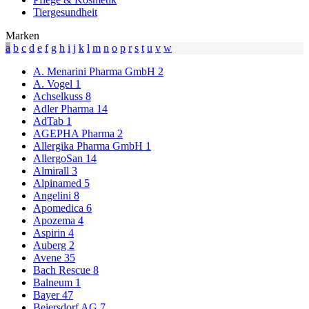
Tiergesundheit
Marken
a
b
c
d
e
f
g
h
i
j
k
l
m
n
o
p
r
s
t
u
v
w
A. Menarini Pharma GmbH
2
A. Vogel
1
Achselkuss
8
Adler Pharma
14
AdTab
1
AGEPHA Pharma
2
Allergika Pharma GmbH
1
AllergoSan
14
Almirall
3
Alpinamed
5
Angelini
8
Apomedica
6
Apozema
4
Aspirin
4
Auberg
2
Avene
35
Bach Rescue
8
Balneum
1
Bayer
47
Beiersdorf AG
7