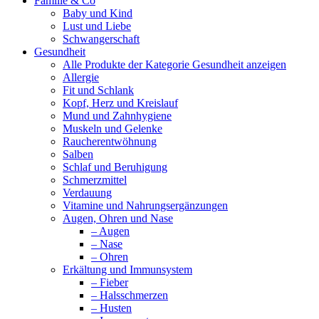
Familie & Co
opens
Baby und Kind
in
Lust und Liebe
new
Schwangerschaft
window
Gesundheit
Alle Produkte der Kategorie Gesundheit anzeigen
Allergie
Fit und Schlank
Kopf, Herz und Kreislauf
Mund und Zahnhygiene
Muskeln und Gelenke
Raucherentwöhnung
Salben
Schlaf und Beruhigung
Schmerzmittel
Verdauung
Vitamine und Nahrungsergänzungen
Augen, Ohren und Nase
– Augen
– Nase
– Ohren
Erkältung und Immunsystem
– Fieber
– Halsschmerzen
– Husten