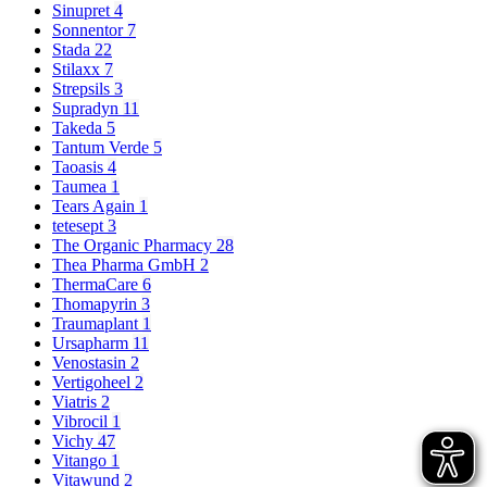
Sinupret
4
Sonnentor
7
Stada
22
Stilaxx
7
Strepsils
3
Supradyn
11
Takeda
5
Tantum Verde
5
Taoasis
4
Taumea
1
Tears Again
1
tetesept
3
The Organic Pharmacy
28
Thea Pharma GmbH
2
ThermaCare
6
Thomapyrin
3
Traumaplant
1
Ursapharm
11
Venostasin
2
Vertigoheel
2
Viatris
2
Vibrocil
1
Vichy
47
Vitango
1
Vitawund
2