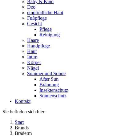
Baby & Kind
Deo
empfindliche Haut
Fußpflege
Gesicht
Pflege
Reinigung
Haare
Handpflege
Haut
Intim
Körper
Nägel
Sommer und Sonne
After Sun
Bräunung
Insektenschutz
Sonnenschutz
Kontakt
Sie befinden sich hier:
Start
Brands
Braderm