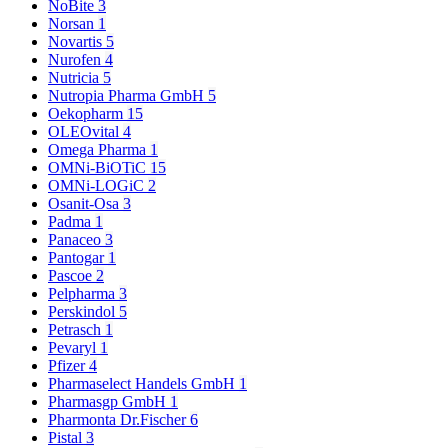
NoBite
3
Norsan
1
Novartis
5
Nurofen
4
Nutricia
5
Nutropia Pharma GmbH
5
Oekopharm
15
OLEOvital
4
Omega Pharma
1
OMNi-BiOTiC
15
OMNi-LOGiC
2
Osanit-Osa
3
Padma
1
Panaceo
3
Pantogar
1
Pascoe
2
Pelpharma
3
Perskindol
5
Petrasch
1
Pevaryl
1
Pfizer
4
Pharmaselect Handels GmbH
1
Pharmasgp GmbH
1
Pharmonta Dr.Fischer
6
Pistal
3