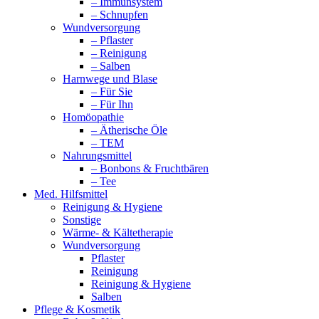
– Immunsystem
– Schnupfen
Wundversorgung
– Pflaster
– Reinigung
– Salben
Harnwege und Blase
– Für Sie
– Für Ihn
Homöopathie
– Ätherische Öle
– TEM
Nahrungsmittel
– Bonbons & Fruchtbären
– Tee
Med. Hilfsmittel
Reinigung & Hygiene
Sonstige
Wärme- & Kältetherapie
Wundversorgung
Pflaster
Reinigung
Reinigung & Hygiene
Salben
Pflege & Kosmetik