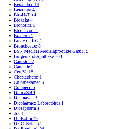
Bepanthen
13
Betadona
4
Bio-H-Tin
4
Biogelat
4
Bionorica
6
Blephacura
1
Braderm
1
Brady C. KG
1
Bronchostop
8
BSN Medical Medizinprodukte GmbH
5
Burgenland Apotheke
108
Canesten
7
Caudalie
2
CeraVe
18
Cheplapharm
1
Chlorhexamed
5
Compeed
5
DermaSel
1
Deumavan
3
Diepharmex Laboratoires
1
Diosapharm
1
doc
1
Dr. Böhm
49
Dr. C. Soldan
1
Dr. Eberhardt
28