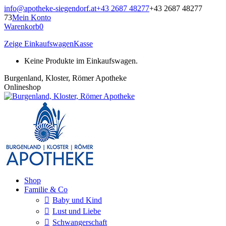
Zum
info@apotheke-siegendorf.at
+43 2687 48277
+43 2687 48277
Inhalt
73
Mein Konto
springen
Warenkorb
0
Zeige Einkaufswagen
Kasse
Keine Produkte im Einkaufswagen.
Burgenland, Kloster, Römer Apotheke
Onlineshop
Shop
Familie & Co
Baby und Kind
Lust und Liebe
Schwangerschaft