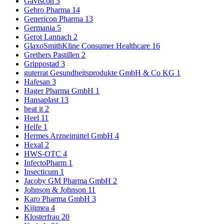
Gaviscon
3
Gebro Pharma
14
Genericon Pharma
13
Germania
5
Gerot Lannach
2
GlaxoSmithKline Consumer Healthcare
16
Grethers Pastillen
2
Grippostad
3
guterrat Gesundheitsprodukte GmbH & Co KG
1
Hafesan
3
Hager Pharma GmbH
1
Hansaplast
13
heat it
2
Heel
11
Helfe
1
Hermes Arzneimittel GmbH
4
Hexal
2
HWS-OTC
4
InfectoPharm
1
Insecticum
1
Jacoby GM Pharma GmbH
2
Johnson & Johnson
11
Karo Pharma GmbH
3
Kijimea
4
Klosterfrau
20