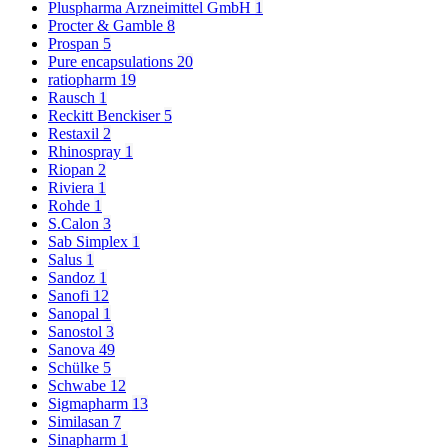
Pluspharma Arzneimittel GmbH
1
Procter & Gamble
8
Prospan
5
Pure encapsulations
20
ratiopharm
19
Rausch
1
Reckitt Benckiser
5
Restaxil
2
Rhinospray
1
Riopan
2
Riviera
1
Rohde
1
S.Calon
3
Sab Simplex
1
Salus
1
Sandoz
1
Sanofi
12
Sanopal
1
Sanostol
3
Sanova
49
Schülke
5
Schwabe
12
Sigmapharm
13
Similasan
7
Sinapharm
1