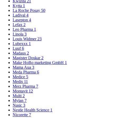
Kwizda
21
Kytta
1
La Roche Posay
50
Ladival
4
Lasepton
4
Lefax
2
Leo Pharma
1
Linola
3
Louis Widmer
23
Lubexxx
1
Luuf
6
Madaus
2
Magister Doskar
2
Make HoBo marketing GmbH
1
Mama Aua
3
Meda Pharma
6
Medice
5
Medis
11
Merz Pharma
7
Montavit
12
Multi
2
Mylan
7
Nasic
3
Nestle Health Science
1
Nicorette
7