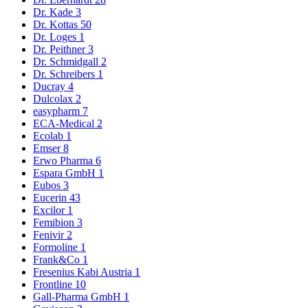
Dr. Kade
3
Dr. Kottas
50
Dr. Loges
1
Dr. Peithner
3
Dr. Schmidgall
2
Dr. Schreibers
1
Ducray
4
Dulcolax
2
easypharm
7
ECA-Medical
2
Ecolab
1
Emser
8
Erwo Pharma
6
Espara GmbH
1
Eubos
3
Eucerin
43
Excilor
1
Femibion
3
Fenivir
2
Formoline
1
Frank&Co
1
Fresenius Kabi Austria
1
Frontline
10
Gall-Pharma GmbH
1