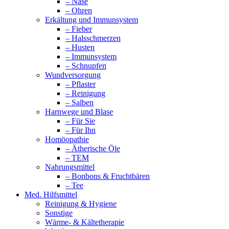
– Nase
– Ohren
Erkältung und Immunsystem
– Fieber
– Halsschmerzen
– Husten
– Immunsystem
– Schnupfen
Wundversorgung
– Pflaster
– Reinigung
– Salben
Harnwege und Blase
– Für Sie
– Für Ihn
Homöopathie
– Ätherische Öle
– TEM
Nahrungsmittel
– Bonbons & Fruchtbären
– Tee
Med. Hilfsmittel
Reinigung & Hygiene
Sonstige
Wärme- & Kältetherapie