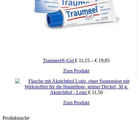
Traumeel®-Gel
€
11,15
–
€
19,85
Dieses
Zum Produkt
Produkt
weist
mehrere
Aknichthol - Lotio
€
11,50
Varianten
auf.
Zum Produkt
Die
Optionen
können
Produktsuche
auf
der
Produktseite
gewählt