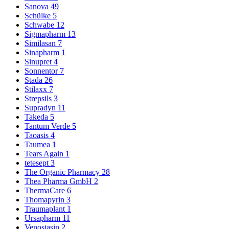
Sanova
49
Schülke
5
Schwabe
12
Sigmapharm
13
Similasan
7
Sinapharm
1
Sinupret
4
Sonnentor
7
Stada
26
Stilaxx
7
Strepsils
3
Supradyn
11
Takeda
5
Tantum Verde
5
Taoasis
4
Taumea
1
Tears Again
1
tetesept
3
The Organic Pharmacy
28
Thea Pharma GmbH
2
ThermaCare
6
Thomapyrin
3
Traumaplant
1
Ursapharm
11
Venostasin
2