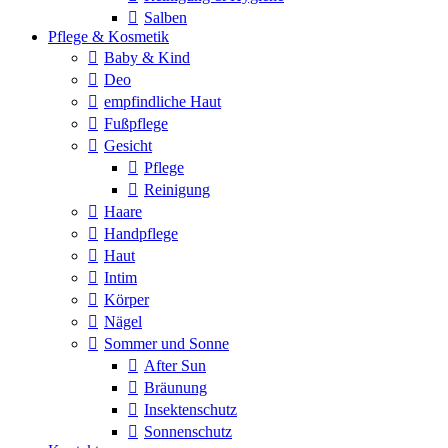
Salben
Pflege & Kosmetik
Baby & Kind
Deo
empfindliche Haut
Fußpflege
Gesicht
Pflege
Reinigung
Haare
Handpflege
Haut
Intim
Körper
Nägel
Sommer und Sonne
After Sun
Bräunung
Insektenschutz
Sonnenschutz