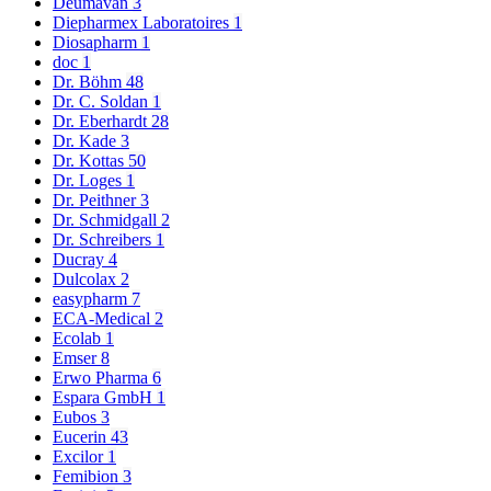
Deumavan
3
Diepharmex Laboratoires
1
Diosapharm
1
doc
1
Dr. Böhm
48
Dr. C. Soldan
1
Dr. Eberhardt
28
Dr. Kade
3
Dr. Kottas
50
Dr. Loges
1
Dr. Peithner
3
Dr. Schmidgall
2
Dr. Schreibers
1
Ducray
4
Dulcolax
2
easypharm
7
ECA-Medical
2
Ecolab
1
Emser
8
Erwo Pharma
6
Espara GmbH
1
Eubos
3
Eucerin
43
Excilor
1
Femibion
3