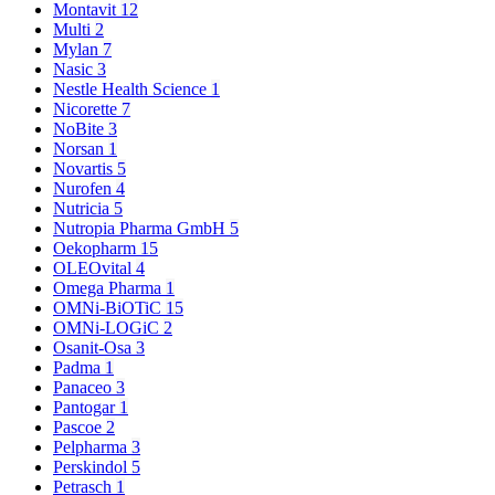
Montavit
12
Multi
2
Mylan
7
Nasic
3
Nestle Health Science
1
Nicorette
7
NoBite
3
Norsan
1
Novartis
5
Nurofen
4
Nutricia
5
Nutropia Pharma GmbH
5
Oekopharm
15
OLEOvital
4
Omega Pharma
1
OMNi-BiOTiC
15
OMNi-LOGiC
2
Osanit-Osa
3
Padma
1
Panaceo
3
Pantogar
1
Pascoe
2
Pelpharma
3
Perskindol
5
Petrasch
1