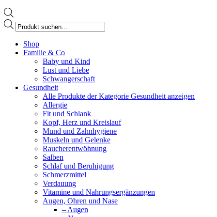
Products
search
Facebook
Shop
page
Familie & Co
opens
Baby und Kind
in
Lust und Liebe
new
Schwangerschaft
window
Gesundheit
Alle Produkte der Kategorie Gesundheit anzeigen
Allergie
Fit und Schlank
Kopf, Herz und Kreislauf
Mund und Zahnhygiene
Muskeln und Gelenke
Raucherentwöhnung
Salben
Schlaf und Beruhigung
Schmerzmittel
Verdauung
Vitamine und Nahrungsergänzungen
Augen, Ohren und Nase
– Augen