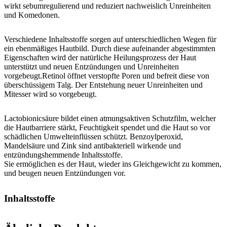
wirkt sebumregulierend und reduziert nachweislich Unreinheiten
und Komedonen.
Verschiedene Inhaltsstoffe sorgen auf unterschiedlichen Wegen für
ein ebenmäßiges Hautbild. Durch diese aufeinander abgestimmten
Eigenschaften wird der natürliche Heilungsprozess der Haut
unterstützt und neuen Entzündungen und Unreinheiten
vorgebeugt.Retinol öffnet verstopfte Poren und befreit diese von
überschüssigem Talg. Der Entstehung neuer Unreinheiten und
Mitesser wird so vorgebeugt.
Lactobionicsäure bildet einen atmungsaktiven Schutzfilm, welcher
die Hautbarriere stärkt, Feuchtigkeit spendet und die Haut so vor
schädlichen Umwelteinflüssen schützt. Benzoylperoxid,
Mandelsäure und Zink sind antibakteriell wirkende und
entzündungshemmende Inhaltsstoffe.
Sie ermöglichen es der Haut, wieder ins Gleichgewicht zu kommen,
und beugen neuen Entzündungen vor.
Inhaltsstoffe
Aqua, Cetearyl alcohol, Hamamelis virginiana leaf water, Benzoyl
peroxide, Cetearyl ethylhexanoate, Glyceryl stearate, Triethyl citrate,