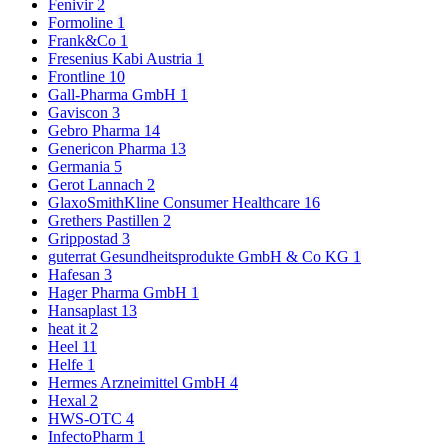
Fenivir
2
Formoline
1
Frank&Co
1
Fresenius Kabi Austria
1
Frontline
10
Gall-Pharma GmbH
1
Gaviscon
3
Gebro Pharma
14
Genericon Pharma
13
Germania
5
Gerot Lannach
2
GlaxoSmithKline Consumer Healthcare
16
Grethers Pastillen
2
Grippostad
3
guterrat Gesundheitsprodukte GmbH & Co KG
1
Hafesan
3
Hager Pharma GmbH
1
Hansaplast
13
heat it
2
Heel
11
Helfe
1
Hermes Arzneimittel GmbH
4
Hexal
2
HWS-OTC
4
InfectoPharm
1