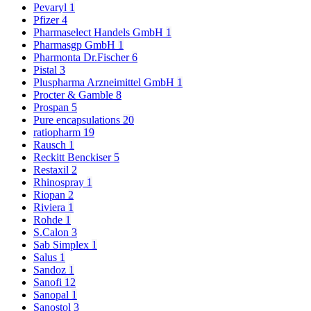
Pevaryl
1
Pfizer
4
Pharmaselect Handels GmbH
1
Pharmasgp GmbH
1
Pharmonta Dr.Fischer
6
Pistal
3
Pluspharma Arzneimittel GmbH
1
Procter & Gamble
8
Prospan
5
Pure encapsulations
20
ratiopharm
19
Rausch
1
Reckitt Benckiser
5
Restaxil
2
Rhinospray
1
Riopan
2
Riviera
1
Rohde
1
S.Calon
3
Sab Simplex
1
Salus
1
Sandoz
1
Sanofi
12
Sanopal
1
Sanostol
3