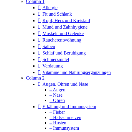
Column 1
Allergie
Fit und Schlank
Kopf, Herz und Kreislauf
Mund und Zahnhygiene
Muskeln und Gelenke
Raucherentwöhnung
Salben
Schlaf und Beruhigung
Schmerzmittel
Verdauung
Vitamine und Nahrungsergänzungen
Column 2
Augen, Ohren und Nase
– Augen
– Nase
– Ohren
Erkältung und Immunsystem
– Fieber
– Halsschmerzen
– Husten
– Immunsystem