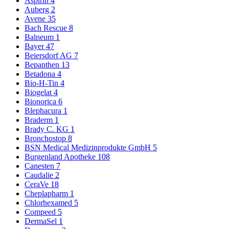
Aspirin
4
Auberg
2
Avene
35
Bach Rescue
8
Balneum
1
Bayer
47
Beiersdorf AG
7
Bepanthen
13
Betadona
4
Bio-H-Tin
4
Biogelat
4
Bionorica
6
Blephacura
1
Braderm
1
Brady C. KG
1
Bronchostop
8
BSN Medical Medizinprodukte GmbH
5
Burgenland Apotheke
108
Canesten
7
Caudalie
2
CeraVe
18
Cheplapharm
1
Chlorhexamed
5
Compeed
5
DermaSel
1