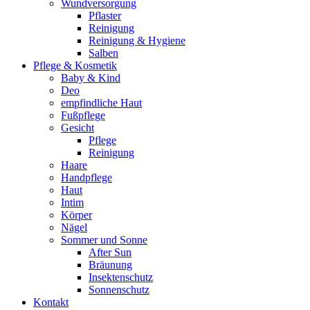
Wundversorgung
Pflaster
Reinigung
Reinigung & Hygiene
Salben
Pflege & Kosmetik
Baby & Kind
Deo
empfindliche Haut
Fußpflege
Gesicht
Pflege
Reinigung
Haare
Handpflege
Haut
Intim
Körper
Nägel
Sommer und Sonne
After Sun
Bräunung
Insektenschutz
Sonnenschutz
Kontakt