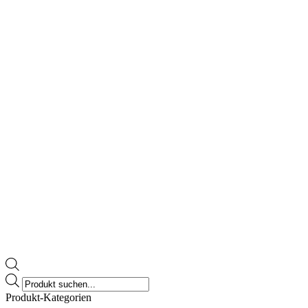
werden
Products
search
Produkt-Kategorien