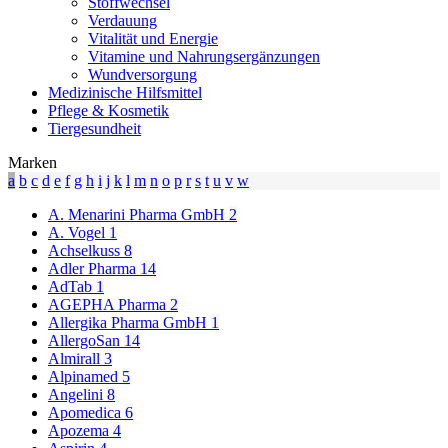
Stoffwechsel
Verdauung
Vitalität und Energie
Vitamine und Nahrungsergänzungen
Wundversorgung
Medizinische Hilfsmittel
Pflege & Kosmetik
Tiergesundheit
Marken
a
b
c
d
e
f
g
h
i
j
k
l
m
n
o
p
r
s
t
u
v
w
A. Menarini Pharma GmbH
2
A. Vogel
1
Achselkuss
8
Adler Pharma
14
AdTab
1
AGEPHA Pharma
2
Allergika Pharma GmbH
1
AllergoSan
14
Almirall
3
Alpinamed
5
Angelini
8
Apomedica
6
Apozema
4