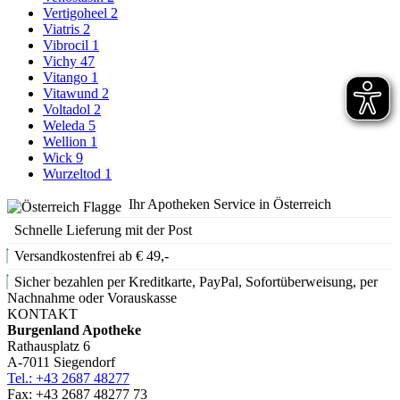
Vertigoheel
2
Viatris
2
Vibrocil
1
Vichy
47
Vitango
1
Vitawund
2
Voltadol
2
Weleda
5
Wellion
1
Wick
9
Wurzeltod
1
Ihr Apotheken Service in Österreich
Schnelle Lieferung mit der Post
Versandkostenfrei ab € 49,-
Sicher bezahlen per Kreditkarte, PayPal, Sofortüberweisung, per
Nachnahme oder Vorauskasse
KONTAKT
Burgenland Apotheke
Rathausplatz 6
A-7011 Siegendorf
Tel.: +43 2687 48277
Fax: +43 2687 48277 73