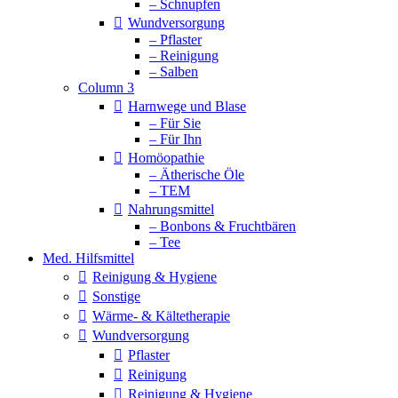
– Schnupfen
Wundversorgung
– Pflaster
– Reinigung
– Salben
Column 3
Harnwege und Blase
– Für Sie
– Für Ihn
Homöopathie
– Ätherische Öle
– TEM
Nahrungsmittel
– Bonbons & Fruchtbären
– Tee
Med. Hilfsmittel
Reinigung & Hygiene
Sonstige
Wärme- & Kältetherapie
Wundversorgung
Pflaster
Reinigung
Reinigung & Hygiene