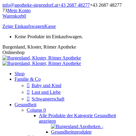
Zum
info@apotheke-siegendorf.at
+43 2687 48277
+43 2687 48277
Inhalt
73
Mein Konto
springen
Warenkorb
0
Zeige Einkaufswagen
Kasse
Keine Produkte im Einkaufswagen.
Burgenland, Kloster, Römer Apotheke
Onlineshop
Shop
Familie & Co
Baby und Kind
Lust und Liebe
Schwangerschaft
Gesundheit
Column 0
Alle Produkte der Kategorie Gesundheit
anzeigen