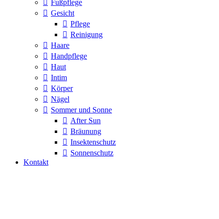
Fußpflege
Gesicht
Pflege
Reinigung
Haare
Handpflege
Haut
Intim
Körper
Nägel
Sommer und Sonne
After Sun
Bräunung
Insektenschutz
Sonnenschutz
Kontakt