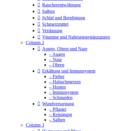
Raucherentwöhnung
Salben
Schlaf und Beruhigung
Schmerzmittel
Verdauung
Vitamine und Nahrungsergänzungen
Column 2
Augen, Ohren und Nase
– Augen
– Nase
– Ohren
Erkältung und Immunsystem
– Fieber
– Halsschmerzen
– Husten
– Immunsystem
– Schnupfen
Wundversorgung
– Pflaster
– Reinigung
– Salben
Column 3