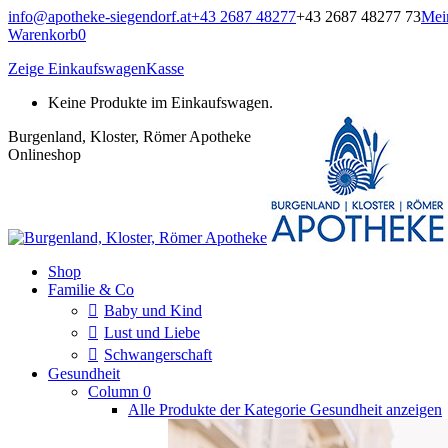
Zum
info@apotheke-siegendorf.at
+43 2687 48277
+43 2687 48277 73
Mei
Inhalt
Warenkorb
0
springen
Zeige Einkaufswagen
Kasse
Keine Produkte im Einkaufswagen.
Burgenland, Kloster, Römer Apotheke
Onlineshop
Shop
Familie & Co
Baby und Kind
Lust und Liebe
Schwangerschaft
Gesundheit
Column 0
Alle Produkte der Kategorie Gesundheit anzeigen