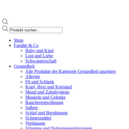
Products
search
Facebook
Shop
page
Familie & Co
opens
Baby und Kind
in
Lust und Liebe
new
Schwangerschaft
window
Gesundheit
Alle Produkte der Kategorie Gesundheit anzeigen
Allergie
Fit und Schlank
Kopf, Herz und Kreislauf
Mund und Zahnhygiene
Muskeln und Gelenke
Raucherentwöhnung
Salben
Schlaf und Beruhigung
Schmerzmittel
Verdauung
Vitamine und Nahrungsergänzungen