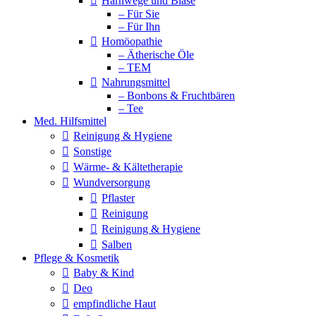
Harnwege und Blase
– Für Sie
– Für Ihn
Homöopathie
– Ätherische Öle
– TEM
Nahrungsmittel
– Bonbons & Fruchtbären
– Tee
Med. Hilfsmittel
Reinigung & Hygiene
Sonstige
Wärme- & Kältetherapie
Wundversorgung
Pflaster
Reinigung
Reinigung & Hygiene
Salben
Pflege & Kosmetik
Baby & Kind
Deo
empfindliche Haut