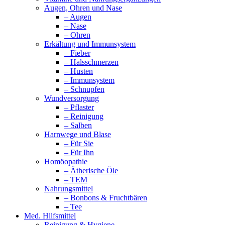
Augen, Ohren und Nase
– Augen
– Nase
– Ohren
Erkältung und Immunsystem
– Fieber
– Halsschmerzen
– Husten
– Immunsystem
– Schnupfen
Wundversorgung
– Pflaster
– Reinigung
– Salben
Harnwege und Blase
– Für Sie
– Für Ihn
Homöopathie
– Ätherische Öle
– TEM
Nahrungsmittel
– Bonbons & Fruchtbären
– Tee
Med. Hilfsmittel
Reinigung & Hygiene