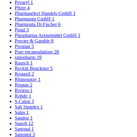
Pevaryl
1
Pfizer
4
Pharmaselect Handels GmbH
1
Pharmasgp GmbH
1
Pharmonta Dr.Fischer
6
Pistal
3
Pluspharma Arzneimittel GmbH
1
Procter & Gamble
8
Prospan
5
Pure encapsulations
20
ratiopharm
19
Rausch
1
Reckitt Benckiser
5
Restaxil
2
Rhinospray
1
Riopan
2
Riviera
1
Rohde
1
S.Calon
3
Sab Simplex
1
Salus
1
Sandoz
1
Sanofi
12
Sanopal
1
Sanostol
3