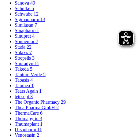
Sanova
49
Schülke
5
Schwabe
12
Sigmapharm
13
Similasan
7
Sinapharm
1
Sinupret
4
Sonnentor
7
Stada
22
Stilaxx
7
Strepsils
3
Supradyn
11
Takeda
5
Tantum Verde
5
Taoasis
4
Taumea
1
Tears Again
1
tetesept
3
The Organic Pharmacy
29
Thea Pharma GmbH
2
ThermaCare
6
Thomapyrin
3
Traumaplant
1
Ursapharm
11
Venostasin
2