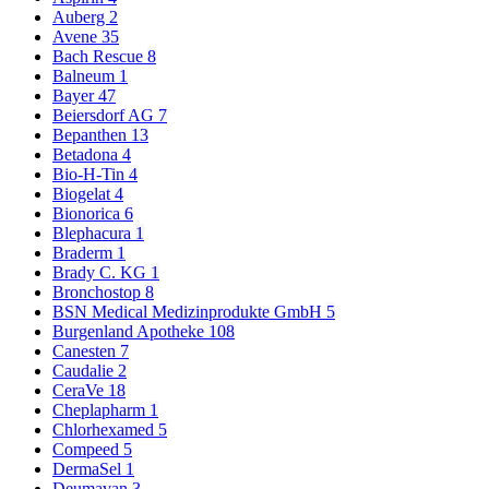
Auberg
2
Avene
35
Bach Rescue
8
Balneum
1
Bayer
47
Beiersdorf AG
7
Bepanthen
13
Betadona
4
Bio-H-Tin
4
Biogelat
4
Bionorica
6
Blephacura
1
Braderm
1
Brady C. KG
1
Bronchostop
8
BSN Medical Medizinprodukte GmbH
5
Burgenland Apotheke
108
Canesten
7
Caudalie
2
CeraVe
18
Cheplapharm
1
Chlorhexamed
5
Compeed
5
DermaSel
1
Deumavan
3