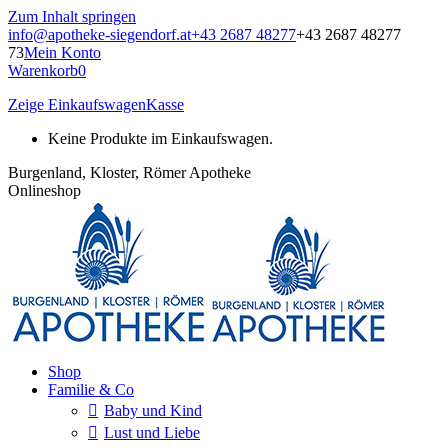
Zum Inhalt springen
info@apotheke-siegendorf.at
+43 2687 48277
+43 2687 48277
73
Mein Konto
Warenkorb
0
Zeige Einkaufswagen
Kasse
Keine Produkte im Einkaufswagen.
Burgenland, Kloster, Römer Apotheke
Onlineshop
Shop
Familie & Co
Baby und Kind
Lust und Liebe