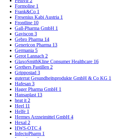
Fenivir
2
Formoline
1
Frank&Co
1
Fresenius Kabi Austria
1
Frontline
10
Gall-Pharma GmbH
1
Gaviscon
3
Gebro Pharma
14
Genericon Pharma
13
Germania
5
Gerot Lannach
2
GlaxoSmithKline Consumer Healthcare
16
Grethers Pastillen
2
Grippostad
3
guterrat Gesundheitsprodukte GmbH & Co KG
1
Hafesan
3
Hager Pharma GmbH
1
Hansaplast
13
heat it
2
Heel
11
Helfe
1
Hermes Arzneimittel GmbH
4
Hexal
2
HWS-OTC
4
InfectoPharm
1