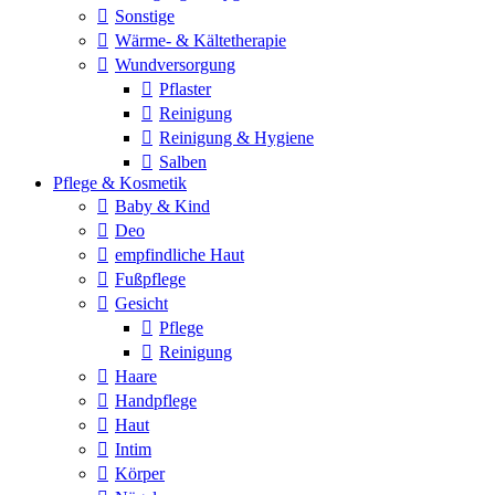
Sonstige
Wärme- & Kältetherapie
Wundversorgung
Pflaster
Reinigung
Reinigung & Hygiene
Salben
Pflege & Kosmetik
Baby & Kind
Deo
empfindliche Haut
Fußpflege
Gesicht
Pflege
Reinigung
Haare
Handpflege
Haut
Intim
Körper