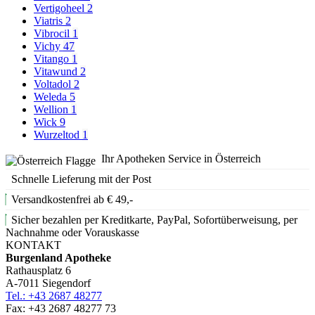
Vertigoheel
2
Viatris
2
Vibrocil
1
Vichy
47
Vitango
1
Vitawund
2
Voltadol
2
Weleda
5
Wellion
1
Wick
9
Wurzeltod
1
Ihr Apotheken Service in Österreich
Schnelle Lieferung mit der Post
Versandkostenfrei ab € 49,-
Sicher bezahlen per Kreditkarte, PayPal, Sofortüberweisung, per
Nachnahme oder Vorauskasse
KONTAKT
Burgenland Apotheke
Rathausplatz 6
A-7011 Siegendorf
Tel.: +43 2687 48277
Fax: +43 2687 48277 73