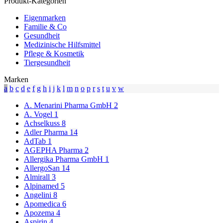
Produkt-Kategorien
Eigenmarken
Familie & Co
Gesundheit
Medizinische Hilfsmittel
Pflege & Kosmetik
Tiergesundheit
Marken
a
b
c
d
e
f
g
h
i
j
k
l
m
n
o
p
r
s
t
u
v
w
A. Menarini Pharma GmbH
2
A. Vogel
1
Achselkuss
8
Adler Pharma
14
AdTab
1
AGEPHA Pharma
2
Allergika Pharma GmbH
1
AllergoSan
14
Almirall
3
Alpinamed
5
Angelini
8
Apomedica
6
Apozema
4
Aspirin
4