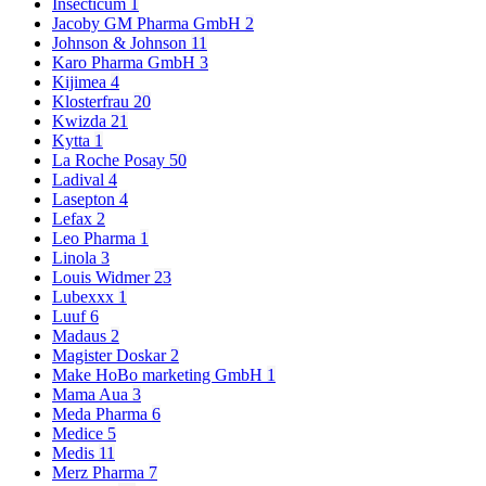
Insecticum
1
Jacoby GM Pharma GmbH
2
Johnson & Johnson
11
Karo Pharma GmbH
3
Kijimea
4
Klosterfrau
20
Kwizda
21
Kytta
1
La Roche Posay
50
Ladival
4
Lasepton
4
Lefax
2
Leo Pharma
1
Linola
3
Louis Widmer
23
Lubexxx
1
Luuf
6
Madaus
2
Magister Doskar
2
Make HoBo marketing GmbH
1
Mama Aua
3
Meda Pharma
6
Medice
5
Medis
11
Merz Pharma
7