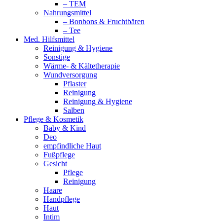
– TEM
Nahrungsmittel
– Bonbons & Fruchtbären
– Tee
Med. Hilfsmittel
Reinigung & Hygiene
Sonstige
Wärme- & Kältetherapie
Wundversorgung
Pflaster
Reinigung
Reinigung & Hygiene
Salben
Pflege & Kosmetik
Baby & Kind
Deo
empfindliche Haut
Fußpflege
Gesicht
Pflege
Reinigung
Haare
Handpflege
Haut
Intim