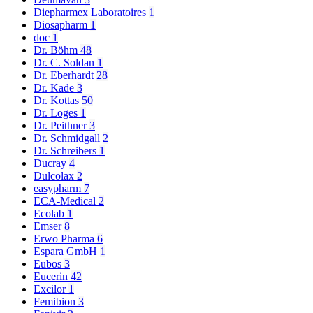
Diepharmex Laboratoires
1
Diosapharm
1
doc
1
Dr. Böhm
48
Dr. C. Soldan
1
Dr. Eberhardt
28
Dr. Kade
3
Dr. Kottas
50
Dr. Loges
1
Dr. Peithner
3
Dr. Schmidgall
2
Dr. Schreibers
1
Ducray
4
Dulcolax
2
easypharm
7
ECA-Medical
2
Ecolab
1
Emser
8
Erwo Pharma
6
Espara GmbH
1
Eubos
3
Eucerin
42
Excilor
1
Femibion
3