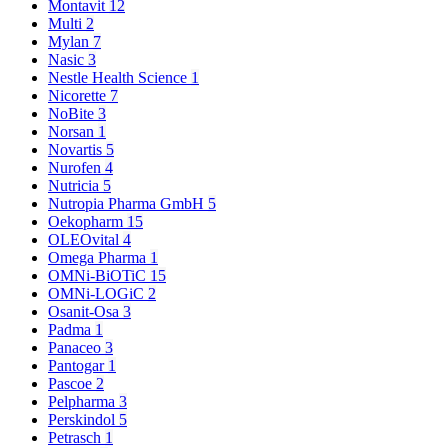
Montavit
12
Multi
2
Mylan
7
Nasic
3
Nestle Health Science
1
Nicorette
7
NoBite
3
Norsan
1
Novartis
5
Nurofen
4
Nutricia
5
Nutropia Pharma GmbH
5
Oekopharm
15
OLEOvital
4
Omega Pharma
1
OMNi-BiOTiC
15
OMNi-LOGiC
2
Osanit-Osa
3
Padma
1
Panaceo
3
Pantogar
1
Pascoe
2
Pelpharma
3
Perskindol
5
Petrasch
1