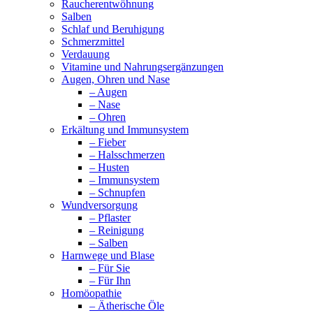
Raucherentwöhnung
Salben
Schlaf und Beruhigung
Schmerzmittel
Verdauung
Vitamine und Nahrungsergänzungen
Augen, Ohren und Nase
– Augen
– Nase
– Ohren
Erkältung und Immunsystem
– Fieber
– Halsschmerzen
– Husten
– Immunsystem
– Schnupfen
Wundversorgung
– Pflaster
– Reinigung
– Salben
Harnwege und Blase
– Für Sie
– Für Ihn
Homöopathie
– Ätherische Öle