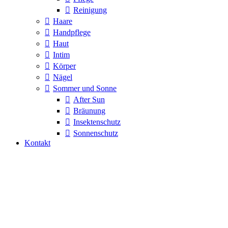
Reinigung
Haare
Handpflege
Haut
Intim
Körper
Nägel
Sommer und Sonne
After Sun
Bräunung
Insektenschutz
Sonnenschutz
Kontakt