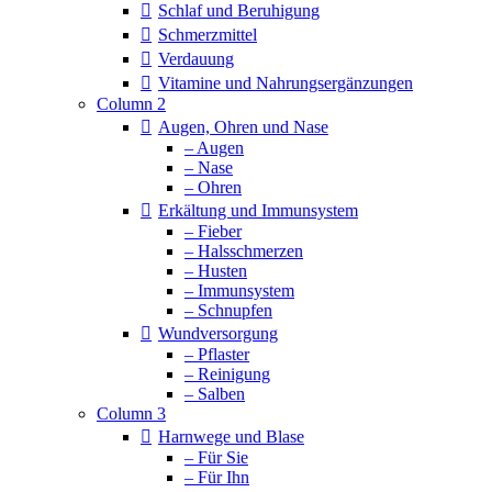
Schlaf und Beruhigung
Schmerzmittel
Verdauung
Vitamine und Nahrungsergänzungen
Column 2
Augen, Ohren und Nase
– Augen
– Nase
– Ohren
Erkältung und Immunsystem
– Fieber
– Halsschmerzen
– Husten
– Immunsystem
– Schnupfen
Wundversorgung
– Pflaster
– Reinigung
– Salben
Column 3
Harnwege und Blase
– Für Sie
– Für Ihn