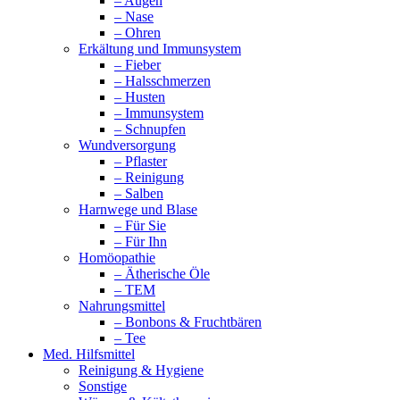
– Augen
– Nase
– Ohren
Erkältung und Immunsystem
– Fieber
– Halsschmerzen
– Husten
– Immunsystem
– Schnupfen
Wundversorgung
– Pflaster
– Reinigung
– Salben
Harnwege und Blase
– Für Sie
– Für Ihn
Homöopathie
– Ätherische Öle
– TEM
Nahrungsmittel
– Bonbons & Fruchtbären
– Tee
Med. Hilfsmittel
Reinigung & Hygiene
Sonstige