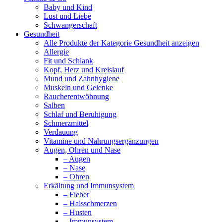
Baby und Kind
in
Lust und Liebe
new
Schwangerschaft
window
Gesundheit
Alle Produkte der Kategorie Gesundheit anzeigen
Allergie
Fit und Schlank
Kopf, Herz und Kreislauf
Mund und Zahnhygiene
Muskeln und Gelenke
Raucherentwöhnung
Salben
Schlaf und Beruhigung
Schmerzmittel
Verdauung
Vitamine und Nahrungsergänzungen
Augen, Ohren und Nase
– Augen
– Nase
– Ohren
Erkältung und Immunsystem
– Fieber
– Halsschmerzen
– Husten
– Immunsystem