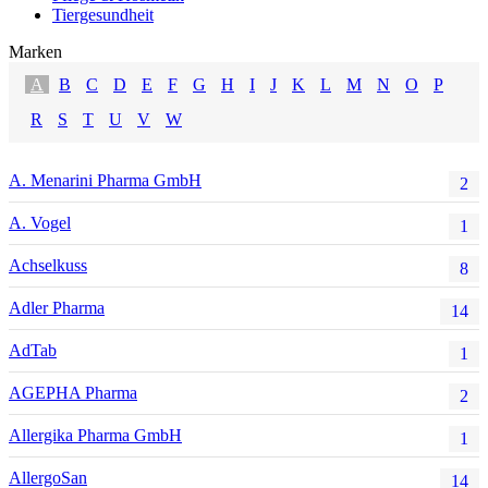
Tiergesundheit
Marken
A
B
C
D
E
F
G
H
I
J
K
L
M
N
O
P
R
S
T
U
V
W
A. Menarini Pharma GmbH
2
A. Vogel
1
Achselkuss
8
Adler Pharma
14
AdTab
1
AGEPHA Pharma
2
Allergika Pharma GmbH
1
AllergoSan
14