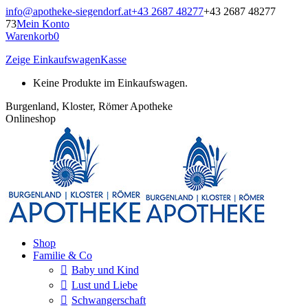
Zum
info@apotheke-siegendorf.at
+43 2687 48277
+43 2687 48277
Inhalt
73
Mein Konto
springen
Warenkorb
0
Zeige Einkaufswagen
Kasse
Keine Produkte im Einkaufswagen.
Burgenland, Kloster, Römer Apotheke
Onlineshop
Shop
Familie & Co
Baby und Kind
Lust und Liebe
Schwangerschaft