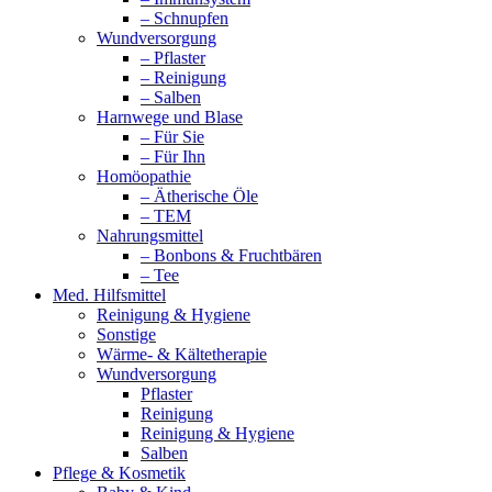
– Schnupfen
Wundversorgung
– Pflaster
– Reinigung
– Salben
Harnwege und Blase
– Für Sie
– Für Ihn
Homöopathie
– Ätherische Öle
– TEM
Nahrungsmittel
– Bonbons & Fruchtbären
– Tee
Med. Hilfsmittel
Reinigung & Hygiene
Sonstige
Wärme- & Kältetherapie
Wundversorgung
Pflaster
Reinigung
Reinigung & Hygiene
Salben
Pflege & Kosmetik