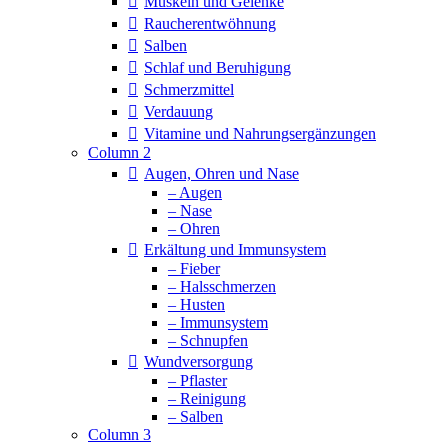
Muskeln und Gelenke
Raucherentwöhnung
Salben
Schlaf und Beruhigung
Schmerzmittel
Verdauung
Vitamine und Nahrungsergänzungen
Column 2
Augen, Ohren und Nase
– Augen
– Nase
– Ohren
Erkältung und Immunsystem
– Fieber
– Halsschmerzen
– Husten
– Immunsystem
– Schnupfen
Wundversorgung
– Pflaster
– Reinigung
– Salben
Column 3