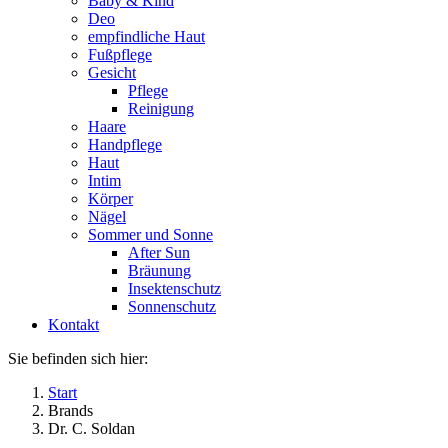
Baby & Kind
Deo
empfindliche Haut
Fußpflege
Gesicht
Pflege
Reinigung
Haare
Handpflege
Haut
Intim
Körper
Nägel
Sommer und Sonne
After Sun
Bräunung
Insektenschutz
Sonnenschutz
Kontakt
Sie befinden sich hier:
Start
Brands
Dr. C. Soldan