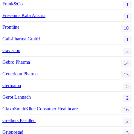
Frank&Co
1
Fresenius Kabi Austria
1
Frontline
10
Gall-Pharma GmbH
1
Gaviscon
3
Gebro Pharma
14
Genericon Pharma
13
Germania
5
Gerot Lannach
2
GlaxoSmithKline Consumer Healthcare
16
Grethers Pastillen
2
Grippostad
3