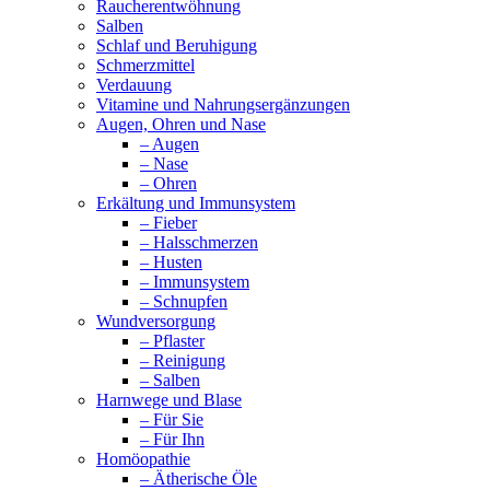
Raucherentwöhnung
Salben
Schlaf und Beruhigung
Schmerzmittel
Verdauung
Vitamine und Nahrungsergänzungen
Augen, Ohren und Nase
– Augen
– Nase
– Ohren
Erkältung und Immunsystem
– Fieber
– Halsschmerzen
– Husten
– Immunsystem
– Schnupfen
Wundversorgung
– Pflaster
– Reinigung
– Salben
Harnwege und Blase
– Für Sie
– Für Ihn
Homöopathie
– Ätherische Öle