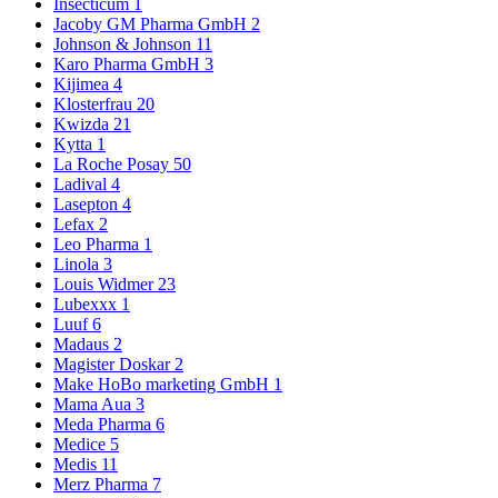
Insecticum
1
Jacoby GM Pharma GmbH
2
Johnson & Johnson
11
Karo Pharma GmbH
3
Kijimea
4
Klosterfrau
20
Kwizda
21
Kytta
1
La Roche Posay
50
Ladival
4
Lasepton
4
Lefax
2
Leo Pharma
1
Linola
3
Louis Widmer
23
Lubexxx
1
Luuf
6
Madaus
2
Magister Doskar
2
Make HoBo marketing GmbH
1
Mama Aua
3
Meda Pharma
6
Medice
5
Medis
11
Merz Pharma
7