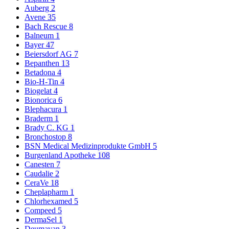
Auberg
2
Avene
35
Bach Rescue
8
Balneum
1
Bayer
47
Beiersdorf AG
7
Bepanthen
13
Betadona
4
Bio-H-Tin
4
Biogelat
4
Bionorica
6
Blephacura
1
Braderm
1
Brady C. KG
1
Bronchostop
8
BSN Medical Medizinprodukte GmbH
5
Burgenland Apotheke
108
Canesten
7
Caudalie
2
CeraVe
18
Cheplapharm
1
Chlorhexamed
5
Compeed
5
DermaSel
1
Deumavan
3