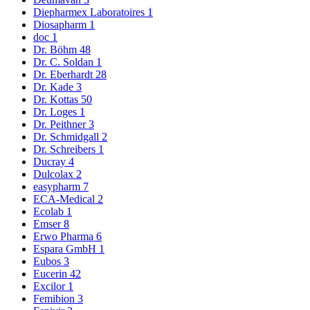
Diepharmex Laboratoires
1
Diosapharm
1
doc
1
Dr. Böhm
48
Dr. C. Soldan
1
Dr. Eberhardt
28
Dr. Kade
3
Dr. Kottas
50
Dr. Loges
1
Dr. Peithner
3
Dr. Schmidgall
2
Dr. Schreibers
1
Ducray
4
Dulcolax
2
easypharm
7
ECA-Medical
2
Ecolab
1
Emser
8
Erwo Pharma
6
Espara GmbH
1
Eubos
3
Eucerin
42
Excilor
1
Femibion
3