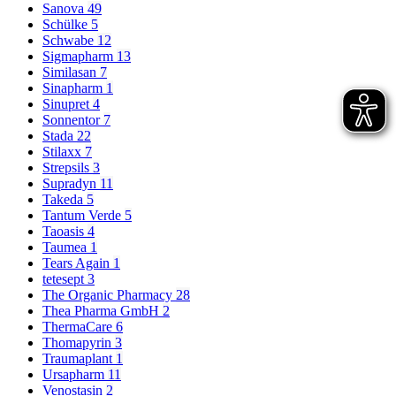
Sanova
49
Schülke
5
Schwabe
12
Sigmapharm
13
Similasan
7
Sinapharm
1
Sinupret
4
Sonnentor
7
Stada
22
Stilaxx
7
Strepsils
3
Supradyn
11
Takeda
5
Tantum Verde
5
Taoasis
4
Taumea
1
Tears Again
1
tetesept
3
The Organic Pharmacy
28
Thea Pharma GmbH
2
ThermaCare
6
Thomapyrin
3
Traumaplant
1
Ursapharm
11
Venostasin
2