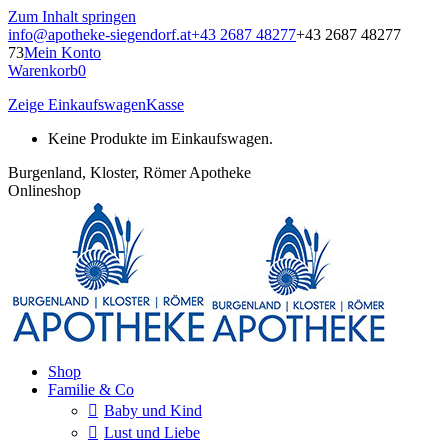
Zum Inhalt springen
info@apotheke-siegendorf.at
+43 2687 48277
+43 2687 48277
73
Mein Konto
Warenkorb
0
Zeige Einkaufswagen
Kasse
Keine Produkte im Einkaufswagen.
Burgenland, Kloster, Römer Apotheke
Onlineshop
Shop
Familie & Co
Baby und Kind
Lust und Liebe