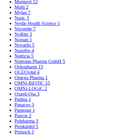
Montavit
12
Multi
2
Mylan
7
Nasic
3
Nestle Health Science
1
Nicorette
7
NoBite
3
Norsan
1
Novartis
5
Nurofen
4
Nutricia
5
Nutropia Pharma GmbH
5
Oekopharm
15
OLEOvital
4
Omega Pharma
1
OMNi-BiOTiC
15
OMNi-LOGiC
2
Osanit-Osa
3
Padma
1
Panaceo
3
Pantogar
1
Pascoe
2
Pelpharma
3
Perskindol
5
Petrasch
1