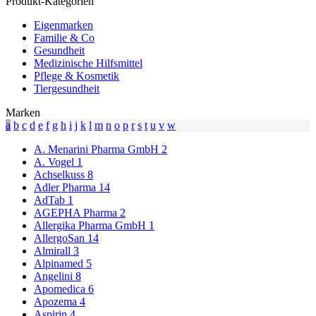
Produkt-Kategorien
Eigenmarken
Familie & Co
Gesundheit
Medizinische Hilfsmittel
Pflege & Kosmetik
Tiergesundheit
Marken
a
b
c
d
e
f
g
h
i
j
k
l
m
n
o
p
r
s
t
u
v
w
A. Menarini Pharma GmbH
2
A. Vogel
1
Achselkuss
8
Adler Pharma
14
AdTab
1
AGEPHA Pharma
2
Allergika Pharma GmbH
1
AllergoSan
14
Almirall
3
Alpinamed
5
Angelini
8
Apomedica
6
Apozema
4
Aspirin
4