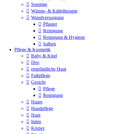
Sonstige
Wärme- & Kältetherapie
Wundversorgung
Pflaster
Reinigung
Reinigung & Hygiene
Salben
Pflege & Kosmetik
Baby & Kind
Deo
empfindliche Haut
Fußpflege
Gesicht
Pflege
Reinigung
Haare
Handpflege
Haut
Intim
Körper