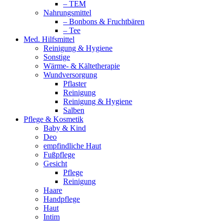
– TEM
Nahrungsmittel
– Bonbons & Fruchtbären
– Tee
Med. Hilfsmittel
Reinigung & Hygiene
Sonstige
Wärme- & Kältetherapie
Wundversorgung
Pflaster
Reinigung
Reinigung & Hygiene
Salben
Pflege & Kosmetik
Baby & Kind
Deo
empfindliche Haut
Fußpflege
Gesicht
Pflege
Reinigung
Haare
Handpflege
Haut
Intim