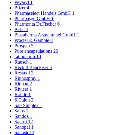
Pevaryl
1
Pfizer
4
Pharmaselect Handels GmbH
1
Pharmasgp GmbH
1
Pharmonta Dr.Fischer
6
Pistal
3
Pluspharma Arzneimittel GmbH
1
Procter & Gamble
8
Prospan
5
Pure encapsulations
20
ratiopharm
19
Rausch
1
Reckitt Benckiser
5
Restaxil
2
Rhinospray
1
Riopan
2
Riviera
1
Rohde
1
S.Calon
3
Sab Simplex
1
Salus
1
Sandoz
1
Sanofi
12
Sanopal
1
Sanostol
3