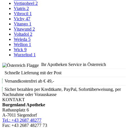
Vertigoheel
2
Viatris
2
Vibrocil
1
Vichy
47
Vitango
1
Vitawund
2
Voltadol
2
Weleda
5
Wellion
1
Wick
9
Wurzeltod
1
Ihr Apotheken Service in Österreich
Schnelle Lieferung mit der Post
Versandkostenfrei ab € 49,-
Sicher bezahlen per Kreditkarte, PayPal, Sofortüberweisung, per
Nachnahme oder Vorauskasse
KONTAKT
Burgenland Apotheke
Rathausplatz 6
A-7011 Siegendorf
Tel.: +43 2687 48277
Fax: +43 2687 48277 73