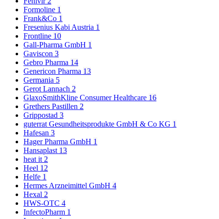
Fenivir
2
Formoline
1
Frank&Co
1
Fresenius Kabi Austria
1
Frontline
10
Gall-Pharma GmbH
1
Gaviscon
3
Gebro Pharma
14
Genericon Pharma
13
Germania
5
Gerot Lannach
2
GlaxoSmithKline Consumer Healthcare
16
Grethers Pastillen
2
Grippostad
3
guterrat Gesundheitsprodukte GmbH & Co KG
1
Hafesan
3
Hager Pharma GmbH
1
Hansaplast
13
heat it
2
Heel
12
Helfe
1
Hermes Arzneimittel GmbH
4
Hexal
2
HWS-OTC
4
InfectoPharm
1