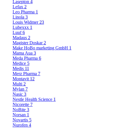
Lasepton
4
Lefax
2
Leo Pharma
1
Linola
3
Louis Widmer
23
Lubexxx
1
Luuf
6
Madaus
2
Magister Doskar
2
Make HoBo marketing GmbH
1
Mama Aua
3
Meda Pharma
6
Medice
5
Medis
11
Merz Pharma
7
Montavit
12
Multi
2
Mylan
7
Nasic
3
Nestle Health Science
1
Nicorette
7
NoBite
3
Norsan
1
Novartis
5
Nurofen
4