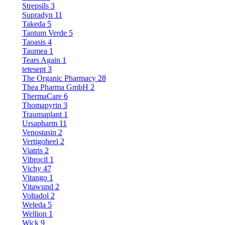
Strepsils
3
Supradyn
11
Takeda
5
Tantum Verde
5
Taoasis
4
Taumea
1
Tears Again
1
tetesept
3
The Organic Pharmacy
28
Thea Pharma GmbH
2
ThermaCare
6
Thomapyrin
3
Traumaplant
1
Ursapharm
11
Venostasin
2
Vertigoheel
2
Viatris
2
Vibrocil
1
Vichy
47
Vitango
1
Vitawund
2
Voltadol
2
Weleda
5
Wellion
1
Wick
9