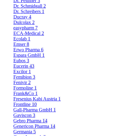
Dr. Peithner
3
Dr. Schmidgall
2
Dr. Schreibers
1
Ducray
4
Dulcolax
2
easypharm
7
ECA-Medical
2
Ecolab
1
Emser
8
Erwo Pharma
6
Espara GmbH
1
Eubos
3
Eucerin
43
Excilor
1
Femibion
3
Fenivir
2
Formoline
1
Frank&Co
1
Fresenius Kabi Austria
1
Frontline
10
Gall-Pharma GmbH
1
Gaviscon
3
Gebro Pharma
14
Genericon Pharma
14
Germania
5