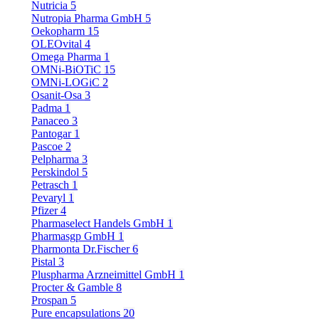
Nutricia
5
Nutropia Pharma GmbH
5
Oekopharm
15
OLEOvital
4
Omega Pharma
1
OMNi-BiOTiC
15
OMNi-LOGiC
2
Osanit-Osa
3
Padma
1
Panaceo
3
Pantogar
1
Pascoe
2
Pelpharma
3
Perskindol
5
Petrasch
1
Pevaryl
1
Pfizer
4
Pharmaselect Handels GmbH
1
Pharmasgp GmbH
1
Pharmonta Dr.Fischer
6
Pistal
3
Pluspharma Arzneimittel GmbH
1
Procter & Gamble
8
Prospan
5
Pure encapsulations
20