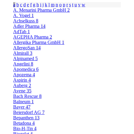
a
b
c
d
e
f
g
h
i
j
k
l
m
n
o
p
r
s
t
u
v
w
A. Menarini Pharma GmbH
2
A. Vogel
1
Achselkuss
8
Adler Pharma
14
AdTab
1
AGEPHA Pharma
2
Allergika Pharma GmbH
1
AllergoSan
14
Almirall
3
Alpinamed
5
Angelini
8
Apomedica
6
Apozema
4
Aspirin
4
Auberg
2
Avene
35
Bach Rescue
8
Balneum
1
Bayer
47
Beiersdorf AG
7
Bepanthen
13
Betadona
4
Bio-H-Tin
4
Biogelat
4