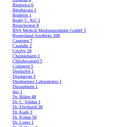
Bionorica
6
Blephacura
1
Braderm
1
Brady C. KG
1
Bronchostop
8
BSN Medical Medizinprodukte GmbH
5
Burgenland Apotheke
108
Canesten
7
Caudalie
2
CeraVe
18
Cheplapharm
1
Chlorhexamed
5
Compeed
5
DermaSel
1
Deumavan
3
Diepharmex Laboratoires
1
Diosapharm
1
doc
1
Dr. Böhm
48
Dr. C. Soldan
1
Dr. Eberhardt
28
Dr. Kade
3
Dr. Kottas
50
Dr. Loges
1