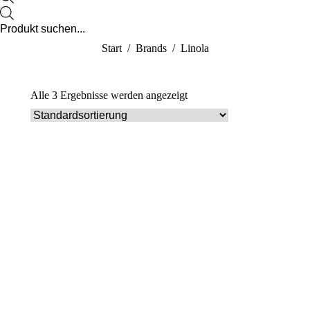
new
Products
search
window
Sie befinden sich hier:
Start
Brands
Linola
Alle 3 Ergebnisse werden angezeigt