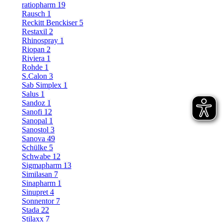
ratiopharm
19
Rausch
1
Reckitt Benckiser
5
Restaxil
2
Rhinospray
1
Riopan
2
Riviera
1
Rohde
1
S.Calon
3
Sab Simplex
1
Salus
1
Sandoz
1
Sanofi
12
Sanopal
1
Sanostol
3
Sanova
49
Schülke
5
Schwabe
12
Sigmapharm
13
Similasan
7
Sinapharm
1
Sinupret
4
Sonnentor
7
Stada
22
Stilaxx
7