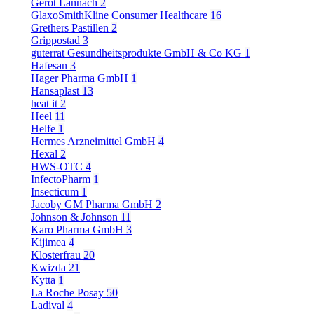
Gerot Lannach
2
GlaxoSmithKline Consumer Healthcare
16
Grethers Pastillen
2
Grippostad
3
guterrat Gesundheitsprodukte GmbH & Co KG
1
Hafesan
3
Hager Pharma GmbH
1
Hansaplast
13
heat it
2
Heel
11
Helfe
1
Hermes Arzneimittel GmbH
4
Hexal
2
HWS-OTC
4
InfectoPharm
1
Insecticum
1
Jacoby GM Pharma GmbH
2
Johnson & Johnson
11
Karo Pharma GmbH
3
Kijimea
4
Klosterfrau
20
Kwizda
21
Kytta
1
La Roche Posay
50
Ladival
4