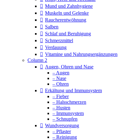
Mund und Zahnhygiene
Muskeln und Gelenke
Raucherentwöhnung
Salben
Schlaf und Beruhigung
Schmerzmittel
Verdauung
Vitamine und Nahrungsergänzungen
Column 2
Augen, Ohren und Nase
– Augen
– Nase
– Ohren
Erkältung und Immunsystem
– Fieber
– Halsschmerzen
– Husten
– Immunsystem
– Schnupfen
Wundversorgung
– Pflaster
– Reinigung