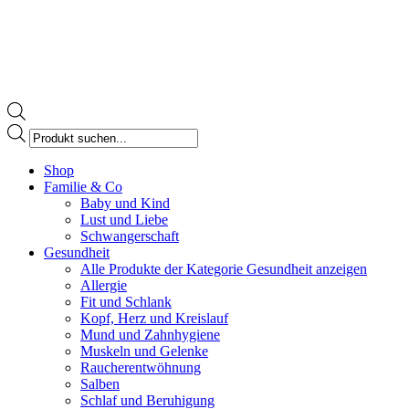
Products
search
Facebook
Shop
page
Familie & Co
opens
Baby und Kind
in
Lust und Liebe
new
Schwangerschaft
window
Gesundheit
Alle Produkte der Kategorie Gesundheit anzeigen
Allergie
Fit und Schlank
Kopf, Herz und Kreislauf
Mund und Zahnhygiene
Muskeln und Gelenke
Raucherentwöhnung
Salben
Schlaf und Beruhigung