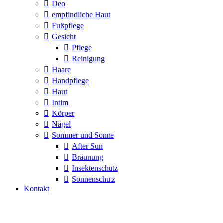
Deo
empfindliche Haut
Fußpflege
Gesicht
Pflege
Reinigung
Haare
Handpflege
Haut
Intim
Körper
Nägel
Sommer und Sonne
After Sun
Bräunung
Insektenschutz
Sonnenschutz
Kontakt