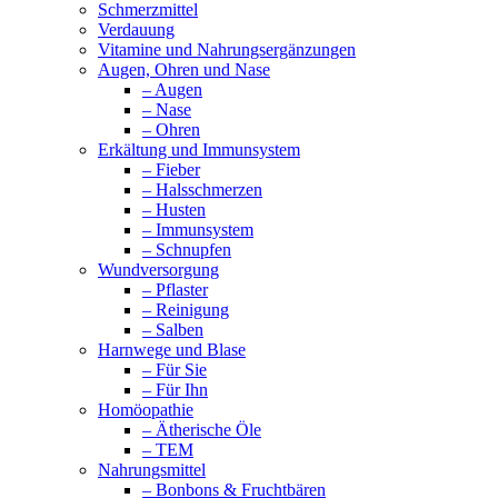
Schmerzmittel
Verdauung
Vitamine und Nahrungsergänzungen
Augen, Ohren und Nase
– Augen
– Nase
– Ohren
Erkältung und Immunsystem
– Fieber
– Halsschmerzen
– Husten
– Immunsystem
– Schnupfen
Wundversorgung
– Pflaster
– Reinigung
– Salben
Harnwege und Blase
– Für Sie
– Für Ihn
Homöopathie
– Ätherische Öle
– TEM
Nahrungsmittel
– Bonbons & Fruchtbären