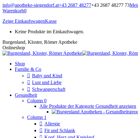
Zum
info@apotheke-siegendorf.at
+43 2687 48277
+43 2687 48277 73
Mei
Inhalt
Warenkorb
0
springen
Zeige Einkaufswagen
Kasse
Keine Produkte im Einkaufswagen.
Burgenland, Kloster, Römer Apotheke
Onlineshop
Shop
Familie & Co
Baby und Kind
Lust und Liebe
Schwangerschaft
Gesundheit
Column 0
Alle Produkte der Kategorie Gesundheit anzeigen
Column 1
Allergie
Fit und Schlank
Kopf, Herz und Kreislauf