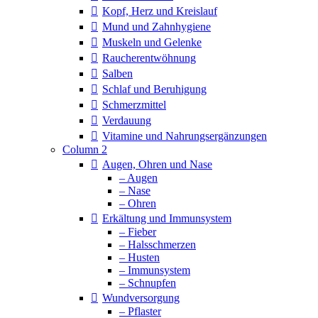
Kopf, Herz und Kreislauf
Mund und Zahnhygiene
Muskeln und Gelenke
Raucherentwöhnung
Salben
Schlaf und Beruhigung
Schmerzmittel
Verdauung
Vitamine und Nahrungsergänzungen
Column 2
Augen, Ohren und Nase
– Augen
– Nase
– Ohren
Erkältung und Immunsystem
– Fieber
– Halsschmerzen
– Husten
– Immunsystem
– Schnupfen
Wundversorgung
– Pflaster