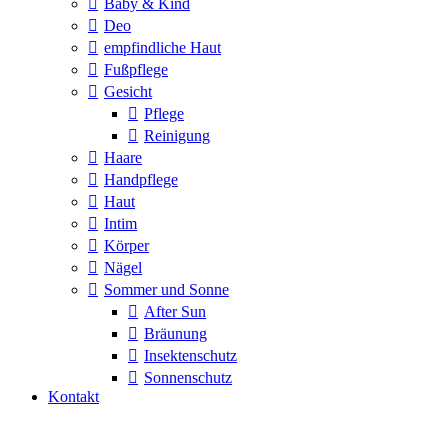
Baby & Kind
Deo
empfindliche Haut
Fußpflege
Gesicht
Pflege
Reinigung
Haare
Handpflege
Haut
Intim
Körper
Nägel
Sommer und Sonne
After Sun
Bräunung
Insektenschutz
Sonnenschutz
Kontakt