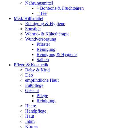
Nahrungsmittel
– Bonbons & Fruchtbären
– Tee
Med. Hilfsmittel
Reinigung & Hygiene
Sonstige
Wärme- & Kältetherapie
Wundversorgung
Pflaster
Reinigung
Reinigung & Hygiene
Salben
Pflege & Kosmetik
Baby & Kind
Deo
empfindliche Haut
Fußpflege
Gesicht
Pflege
Reinigung
Haare
Handpflege
Haut
Intim
Körper