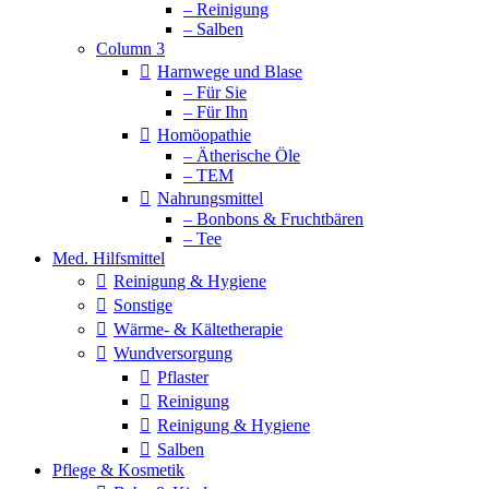
– Reinigung
– Salben
Column 3
Harnwege und Blase
– Für Sie
– Für Ihn
Homöopathie
– Ätherische Öle
– TEM
Nahrungsmittel
– Bonbons & Fruchtbären
– Tee
Med. Hilfsmittel
Reinigung & Hygiene
Sonstige
Wärme- & Kältetherapie
Wundversorgung
Pflaster
Reinigung
Reinigung & Hygiene
Salben
Pflege & Kosmetik