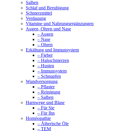
Salben
Schlaf und Beruhigung
Schmerzmittel
Verdauung
Vitamine und Nahrungsergänzungen
Augen, Ohren und Nase
– Augen
– Nase
– Ohren
Erkältung und Immunsystem
– Fieber
– Halsschmerzen
– Husten
– Immunsystem
– Schnupfen
Wundversorgung
– Pflaster
– Reinigung
– Salben
Harnwege und Blase
– Für Sie
– Für Ihn
Homöopathie
– Ätherische Öle
– TEM