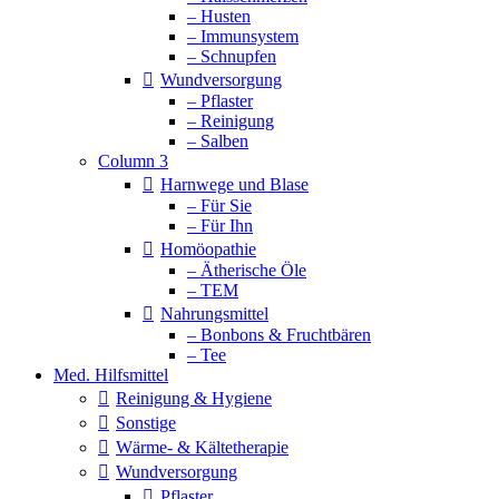
– Husten
– Immunsystem
– Schnupfen
Wundversorgung
– Pflaster
– Reinigung
– Salben
Column 3
Harnwege und Blase
– Für Sie
– Für Ihn
Homöopathie
– Ätherische Öle
– TEM
Nahrungsmittel
– Bonbons & Fruchtbären
– Tee
Med. Hilfsmittel
Reinigung & Hygiene
Sonstige
Wärme- & Kältetherapie
Wundversorgung
Pflaster