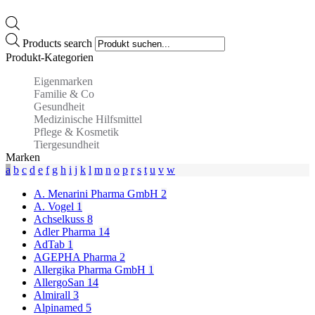
Products search
Produkt-Kategorien
Eigenmarken
Familie & Co
Gesundheit
Medizinische Hilfsmittel
Pflege & Kosmetik
Tiergesundheit
Marken
a
b
c
d
e
f
g
h
i
j
k
l
m
n
o
p
r
s
t
u
v
w
A. Menarini Pharma GmbH
2
A. Vogel
1
Achselkuss
8
Adler Pharma
14
AdTab
1
AGEPHA Pharma
2
Allergika Pharma GmbH
1
AllergoSan
14
Almirall
3
Alpinamed
5