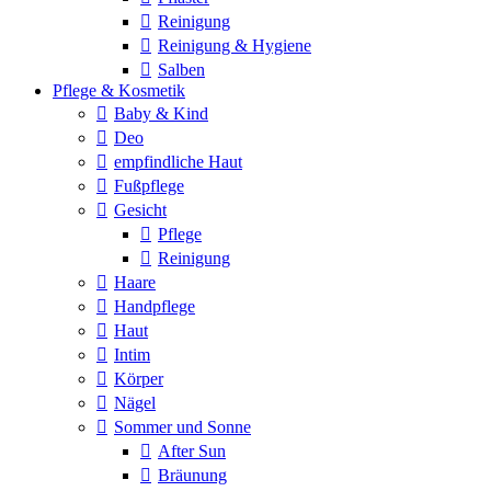
Reinigung
Reinigung & Hygiene
Salben
Pflege & Kosmetik
Baby & Kind
Deo
empfindliche Haut
Fußpflege
Gesicht
Pflege
Reinigung
Haare
Handpflege
Haut
Intim
Körper
Nägel
Sommer und Sonne
After Sun
Bräunung