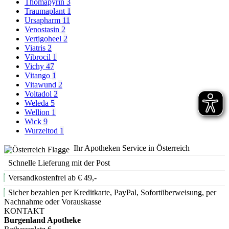
Thomapyrin
3
Traumaplant
1
Ursapharm
11
Venostasin
2
Vertigoheel
2
Viatris
2
Vibrocil
1
Vichy
47
Vitango
1
Vitawund
2
Voltadol
2
Weleda
5
Wellion
1
Wick
9
Wurzeltod
1
Ihr Apotheken Service in Österreich
Schnelle Lieferung mit der Post
Versandkostenfrei ab € 49,-
Sicher bezahlen per Kreditkarte, PayPal, Sofortüberweisung, per
Nachnahme oder Vorauskasse
KONTAKT
Burgenland Apotheke