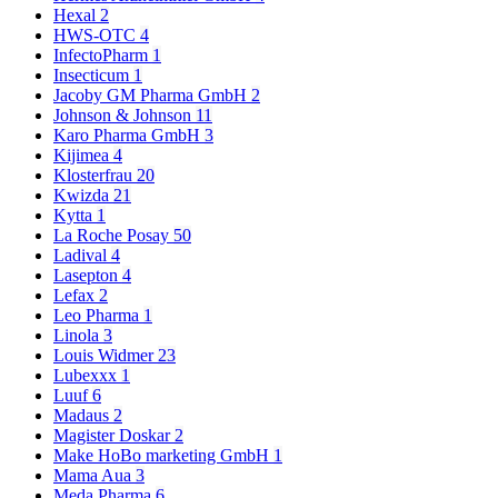
Hexal
2
HWS-OTC
4
InfectoPharm
1
Insecticum
1
Jacoby GM Pharma GmbH
2
Johnson & Johnson
11
Karo Pharma GmbH
3
Kijimea
4
Klosterfrau
20
Kwizda
21
Kytta
1
La Roche Posay
50
Ladival
4
Lasepton
4
Lefax
2
Leo Pharma
1
Linola
3
Louis Widmer
23
Lubexxx
1
Luuf
6
Madaus
2
Magister Doskar
2
Make HoBo marketing GmbH
1
Mama Aua
3
Meda Pharma
6