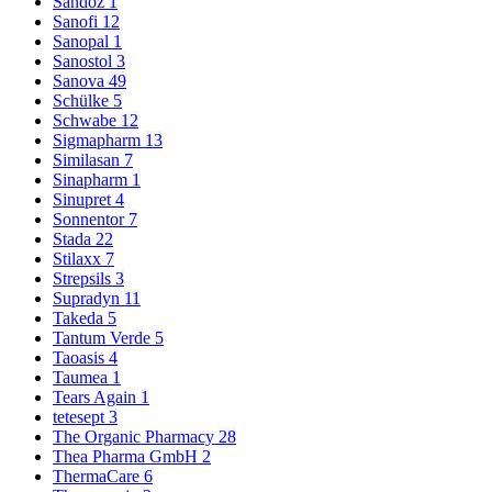
Sandoz
1
Sanofi
12
Sanopal
1
Sanostol
3
Sanova
49
Schülke
5
Schwabe
12
Sigmapharm
13
Similasan
7
Sinapharm
1
Sinupret
4
Sonnentor
7
Stada
22
Stilaxx
7
Strepsils
3
Supradyn
11
Takeda
5
Tantum Verde
5
Taoasis
4
Taumea
1
Tears Again
1
tetesept
3
The Organic Pharmacy
28
Thea Pharma GmbH
2
ThermaCare
6