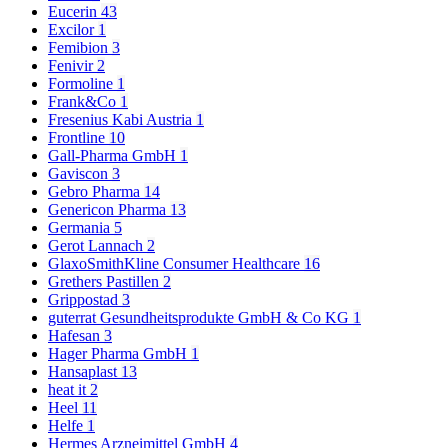
Eucerin
43
Excilor
1
Femibion
3
Fenivir
2
Formoline
1
Frank&Co
1
Fresenius Kabi Austria
1
Frontline
10
Gall-Pharma GmbH
1
Gaviscon
3
Gebro Pharma
14
Genericon Pharma
13
Germania
5
Gerot Lannach
2
GlaxoSmithKline Consumer Healthcare
16
Grethers Pastillen
2
Grippostad
3
guterrat Gesundheitsprodukte GmbH & Co KG
1
Hafesan
3
Hager Pharma GmbH
1
Hansaplast
13
heat it
2
Heel
11
Helfe
1
Hermes Arzneimittel GmbH
4