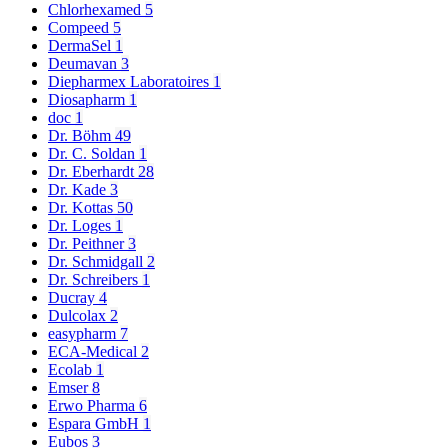
Chlorhexamed
5
Compeed
5
DermaSel
1
Deumavan
3
Diepharmex Laboratoires
1
Diosapharm
1
doc
1
Dr. Böhm
49
Dr. C. Soldan
1
Dr. Eberhardt
28
Dr. Kade
3
Dr. Kottas
50
Dr. Loges
1
Dr. Peithner
3
Dr. Schmidgall
2
Dr. Schreibers
1
Ducray
4
Dulcolax
2
easypharm
7
ECA-Medical
2
Ecolab
1
Emser
8
Erwo Pharma
6
Espara GmbH
1
Eubos
3