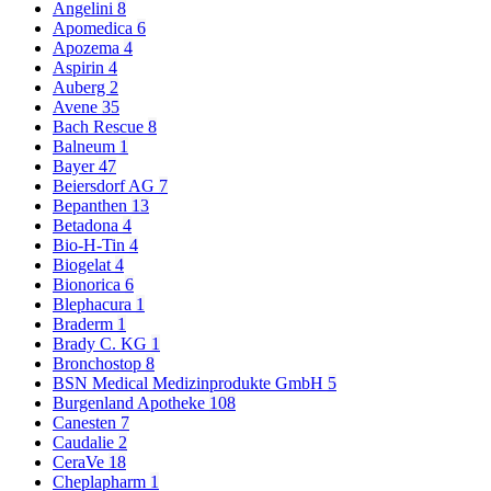
Angelini
8
Apomedica
6
Apozema
4
Aspirin
4
Auberg
2
Avene
35
Bach Rescue
8
Balneum
1
Bayer
47
Beiersdorf AG
7
Bepanthen
13
Betadona
4
Bio-H-Tin
4
Biogelat
4
Bionorica
6
Blephacura
1
Braderm
1
Brady C. KG
1
Bronchostop
8
BSN Medical Medizinprodukte GmbH
5
Burgenland Apotheke
108
Canesten
7
Caudalie
2
CeraVe
18
Cheplapharm
1