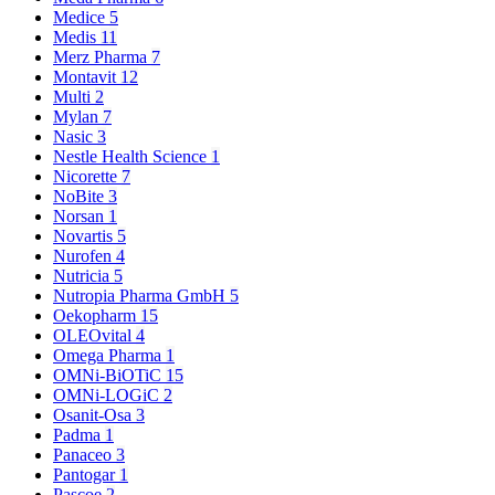
Medice
5
Medis
11
Merz Pharma
7
Montavit
12
Multi
2
Mylan
7
Nasic
3
Nestle Health Science
1
Nicorette
7
NoBite
3
Norsan
1
Novartis
5
Nurofen
4
Nutricia
5
Nutropia Pharma GmbH
5
Oekopharm
15
OLEOvital
4
Omega Pharma
1
OMNi-BiOTiC
15
OMNi-LOGiC
2
Osanit-Osa
3
Padma
1
Panaceo
3
Pantogar
1
Pascoe
2