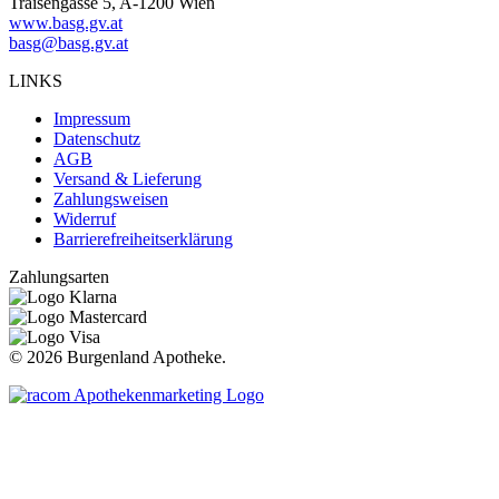
Traisengasse 5, A-1200 Wien
www.basg.gv.at
basg@basg.gv.at
LINKS
Impressum
Datenschutz
AGB
Versand & Lieferung
Zahlungsweisen
Widerruf
Barrierefreiheitserklärung
Zahlungsarten
©
2026 Burgenland Apotheke.