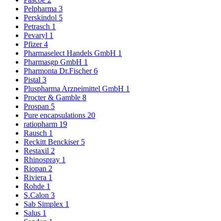
Pelpharma
3
Perskindol
5
Petrasch
1
Pevaryl
1
Pfizer
4
Pharmaselect Handels GmbH
1
Pharmasgp GmbH
1
Pharmonta Dr.Fischer
6
Pistal
3
Pluspharma Arzneimittel GmbH
1
Procter & Gamble
8
Prospan
5
Pure encapsulations
20
ratiopharm
19
Rausch
1
Reckitt Benckiser
5
Restaxil
2
Rhinospray
1
Riopan
2
Riviera
1
Rohde
1
S.Calon
3
Sab Simplex
1
Salus
1