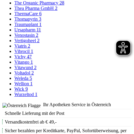
The Organic Pharmacy
28
Thea Pharma GmbH
2
ThermaCare
6
Thomapyrin
3
Traumaplant
1
Ursapharm
11
Venostasin
2
Vertigoheel
2
Viatris
2
Vibrocil
1
Vichy
47
Vitango
1
Vitawund
2
Voltadol
2
Weleda
5
Wellion
1
Wick
9
Wurzeltod
1
Ihr Apotheken Service in Österreich
Schnelle Lieferung mit der Post
Versandkostenfrei ab € 49,-
Sicher bezahlen per Kreditkarte, PayPal, Sofortüberweisung, per