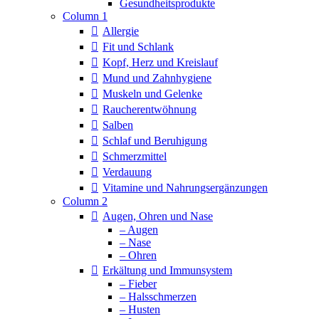
Column 1
Allergie
Fit und Schlank
Kopf, Herz und Kreislauf
Mund und Zahnhygiene
Muskeln und Gelenke
Raucherentwöhnung
Salben
Schlaf und Beruhigung
Schmerzmittel
Verdauung
Vitamine und Nahrungsergänzungen
Column 2
Augen, Ohren und Nase
– Augen
– Nase
– Ohren
Erkältung und Immunsystem
– Fieber
– Halsschmerzen
– Husten