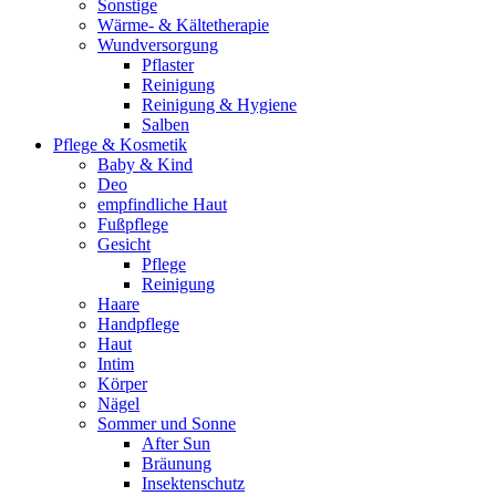
Sonstige
Wärme- & Kältetherapie
Wundversorgung
Pflaster
Reinigung
Reinigung & Hygiene
Salben
Pflege & Kosmetik
Baby & Kind
Deo
empfindliche Haut
Fußpflege
Gesicht
Pflege
Reinigung
Haare
Handpflege
Haut
Intim
Körper
Nägel
Sommer und Sonne
After Sun
Bräunung
Insektenschutz