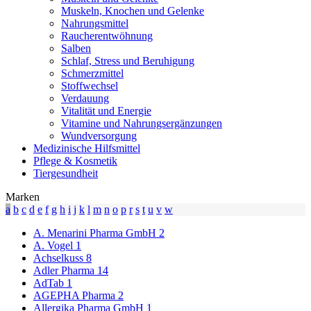
Muskeln, Knochen und Gelenke
Nahrungsmittel
Raucherentwöhnung
Salben
Schlaf, Stress und Beruhigung
Schmerzmittel
Stoffwechsel
Verdauung
Vitalität und Energie
Vitamine und Nahrungsergänzungen
Wundversorgung
Medizinische Hilfsmittel
Pflege & Kosmetik
Tiergesundheit
Marken
a
b
c
d
e
f
g
h
i
j
k
l
m
n
o
p
r
s
t
u
v
w
A. Menarini Pharma GmbH
2
A. Vogel
1
Achselkuss
8
Adler Pharma
14
AdTab
1
AGEPHA Pharma
2
Allergika Pharma GmbH
1