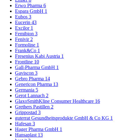
Erwo Pharma
6
Espara GmbH
1
Eubos
3
Eucerin
43
Excilor
1
Femibion
3
Fenivir
2
Formoline
1
Frank&Co
1
Fresenius Kabi Austria
1
Frontline
10
Gall-Pharma GmbH
1
Gaviscon
3
Gebro Pharma
14
Genericon Pharma
13
Germania
5
Gerot Lannach
2
GlaxoSmithKline Consumer Healthcare
16
Grethers Pastillen
2
Grippostad
3
guterrat Gesundheitsprodukte GmbH & Co KG
1
Hafesan
3
Hager Pharma GmbH
1
Hansaplast
13