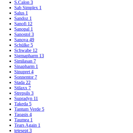
S.Calon
3
Sab Simplex
1
Salus
1
Sandoz
1
Sanofi
12
Sanopal
1
Sanostol
3
Sanova
49
Schülke
5
Schwabe
12
Sigmapharm
13
Similasan
7
Sinapharm
1
Sinupret
4
Sonnentor
7
Stada
22
Stilaxx
7
Strepsils
3
Supradyn
11
Takeda
5
Tantum Verde
5
Taoasis
4
Taumea
1
Tears Again
1
tetesept
3