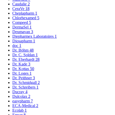
Caudalie
2
CeraVe
18
Cheplapharm
1
Chlorhexamed
5
Compeed
5
DermaSel
1
Deumavan
3
Diepharmex Laboratoires
1
Diosapharm
1
doc
1
Dr. Böhm
48
Dr. C. Soldan
1
Dr. Eberhardt
28
Dr. Kade
3
Dr. Kottas
50
Dr. Loges
1
Dr. Peithner
3
Dr. Schmidgall
2
Dr. Schreibers
1
Ducray
4
Dulcolax
2
easypharm
7
ECA-Medical
2
Ecolab
1
Emser
8