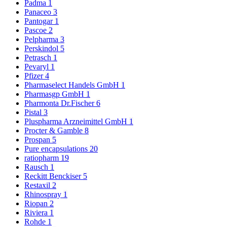
Padma
1
Panaceo
3
Pantogar
1
Pascoe
2
Pelpharma
3
Perskindol
5
Petrasch
1
Pevaryl
1
Pfizer
4
Pharmaselect Handels GmbH
1
Pharmasgp GmbH
1
Pharmonta Dr.Fischer
6
Pistal
3
Pluspharma Arzneimittel GmbH
1
Procter & Gamble
8
Prospan
5
Pure encapsulations
20
ratiopharm
19
Rausch
1
Reckitt Benckiser
5
Restaxil
2
Rhinospray
1
Riopan
2
Riviera
1
Rohde
1