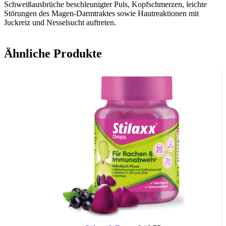
Schweißausbrüche beschleunigter Puls, Kopfschmerzen, leichte
Störungen des Magen-Darmtraktes sowie Hautreaktionen mit
Juckreiz und Nesselsucht auftreten.
Inhaltsstoffe:
Ähnliche Produkte
Medizinalhefe: 100 mg
Keratin: 20 mg
p-Aminobenzoesäure: 20 mg
Calcium-D-pantothenat (Vitamin B5): 60 mg
L-Cystin: 220 mg
Thiaminnitrat (Vitamin B1): 60 mg
Hilfsstoffe (sonstige Bestandteile):
Cellulose, Povidon, Talkum, Magnesiumstearat,
Siliciumdioxid
Gelatine (für die Kapselhülle)
Farbstoffe: Titandioxid (E 171), Eisenoxid (E 172)