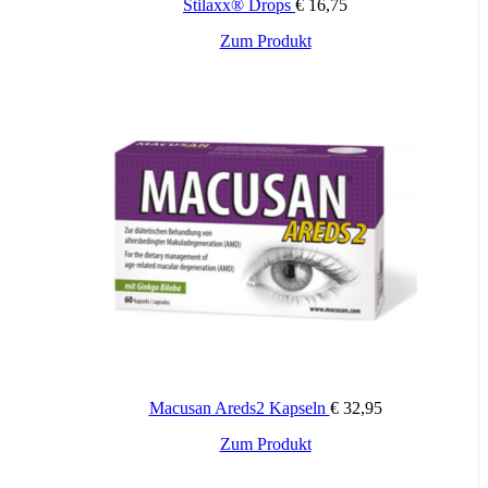
Wichtige Hinweise:
Stilaxx® Drops
€
16,75
Zugelassenes Arzneimittel: Zu Risiken und Nebenwirkungen lesen
Sie die Packungsbeilage und fragen Sie Ihren Arzt oder Apotheker.
Zum Produkt
Die angegebene empfohlene Tagesdosis nicht überschreiten. Für
Kinder unerreichbar aufbewahren.
Macusan Areds2 Kapseln
€
32,95
Zum Produkt