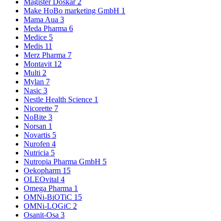
Magister Doskar
2
Make HoBo marketing GmbH
1
Mama Aua
3
Meda Pharma
6
Medice
5
Medis
11
Merz Pharma
7
Montavit
12
Multi
2
Mylan
7
Nasic
3
Nestle Health Science
1
Nicorette
7
NoBite
3
Norsan
1
Novartis
5
Nurofen
4
Nutricia
5
Nutropia Pharma GmbH
5
Oekopharm
15
OLEOvital
4
Omega Pharma
1
OMNi-BiOTiC
15
OMNi-LOGiC
2
Osanit-Osa
3