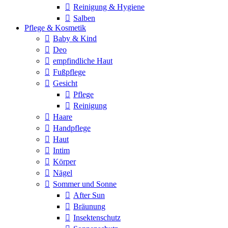
Reinigung & Hygiene
Salben
Pflege & Kosmetik
Baby & Kind
Deo
empfindliche Haut
Fußpflege
Gesicht
Pflege
Reinigung
Haare
Handpflege
Haut
Intim
Körper
Nägel
Sommer und Sonne
After Sun
Bräunung
Insektenschutz