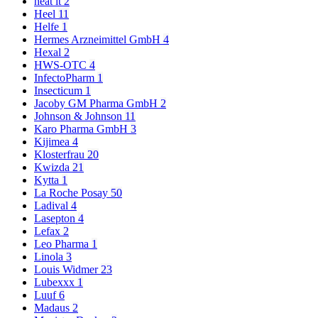
heat it
2
Heel
11
Helfe
1
Hermes Arzneimittel GmbH
4
Hexal
2
HWS-OTC
4
InfectoPharm
1
Insecticum
1
Jacoby GM Pharma GmbH
2
Johnson & Johnson
11
Karo Pharma GmbH
3
Kijimea
4
Klosterfrau
20
Kwizda
21
Kytta
1
La Roche Posay
50
Ladival
4
Lasepton
4
Lefax
2
Leo Pharma
1
Linola
3
Louis Widmer
23
Lubexxx
1
Luuf
6
Madaus
2