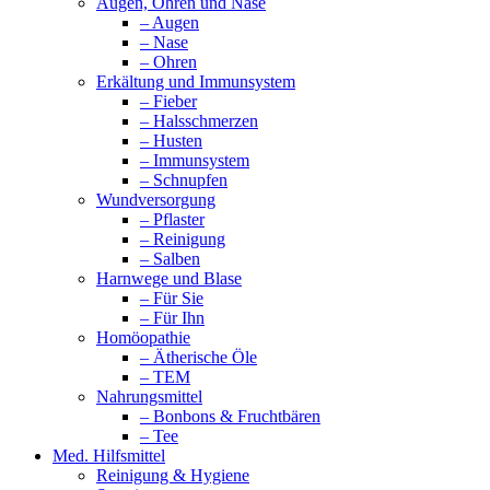
Augen, Ohren und Nase
– Augen
– Nase
– Ohren
Erkältung und Immunsystem
– Fieber
– Halsschmerzen
– Husten
– Immunsystem
– Schnupfen
Wundversorgung
– Pflaster
– Reinigung
– Salben
Harnwege und Blase
– Für Sie
– Für Ihn
Homöopathie
– Ätherische Öle
– TEM
Nahrungsmittel
– Bonbons & Fruchtbären
– Tee
Med. Hilfsmittel
Reinigung & Hygiene