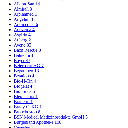
AllergoSan
14
Almirall
3
Alpinamed
5
Angelini
8
Apomedica
6
Apozema
4
Aspirin
4
Auberg
2
Avene
35
Bach Rescue
8
Balneum
1
Bayer
47
Beiersdorf AG
7
Bepanthen
13
Betadona
4
Bio-H-Tin
4
Biogelat
4
Bionorica
6
Blephacura
1
Braderm
1
Brady C. KG
1
Bronchostop
8
BSN Medical Medizinprodukte GmbH
5
Burgenland Apotheke
108
Canesten
7