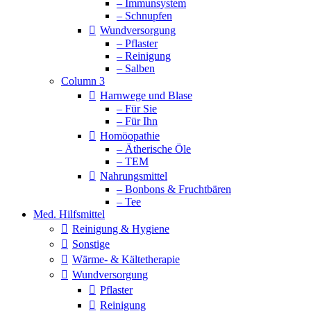
– Immunsystem
– Schnupfen
Wundversorgung
– Pflaster
– Reinigung
– Salben
Column 3
Harnwege und Blase
– Für Sie
– Für Ihn
Homöopathie
– Ätherische Öle
– TEM
Nahrungsmittel
– Bonbons & Fruchtbären
– Tee
Med. Hilfsmittel
Reinigung & Hygiene
Sonstige
Wärme- & Kältetherapie
Wundversorgung
Pflaster
Reinigung