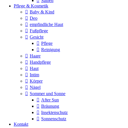
Salben
Pflege & Kosmetik
Baby & Kind
Deo
empfindliche Haut
Fußpflege
Gesicht
Pflege
Reinigung
Haare
Handpflege
Haut
Intim
Körper
Nägel
Sommer und Sonne
After Sun
Bräunung
Insektenschutz
Sonnenschutz
Kontakt