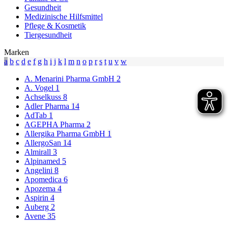
Gesundheit
Medizinische Hilfsmittel
Pflege & Kosmetik
Tiergesundheit
Marken
a
b
c
d
e
f
g
h
i
j
k
l
m
n
o
p
r
s
t
u
v
w
A. Menarini Pharma GmbH
2
A. Vogel
1
Achselkuss
8
Adler Pharma
14
AdTab
1
AGEPHA Pharma
2
Allergika Pharma GmbH
1
AllergoSan
14
Almirall
3
Alpinamed
5
Angelini
8
Apomedica
6
Apozema
4
Aspirin
4
Auberg
2
Avene
35