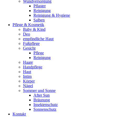
Wundversorgung
Pflaster
Reinigung
Reinigung & Hygiene
Salben
Pflege & Kosmetik
Baby & Kind
Deo
empfindliche Haut
Fußpflege
Gesicht
Pflege
Reinigung
Haare
Handpflege
Haut
Intim
Körper
Nägel
Sommer und Sonne
After Sun
Bräunung
Insektenschutz
Sonnenschutz
Kontakt