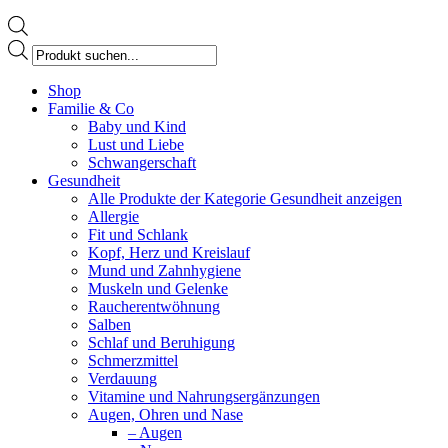
Products
search
Facebook
Shop
page
Familie & Co
opens
Baby und Kind
in
Lust und Liebe
new
Schwangerschaft
window
Gesundheit
Alle Produkte der Kategorie Gesundheit anzeigen
Allergie
Fit und Schlank
Kopf, Herz und Kreislauf
Mund und Zahnhygiene
Muskeln und Gelenke
Raucherentwöhnung
Salben
Schlaf und Beruhigung
Schmerzmittel
Verdauung
Vitamine und Nahrungsergänzungen
Augen, Ohren und Nase
– Augen