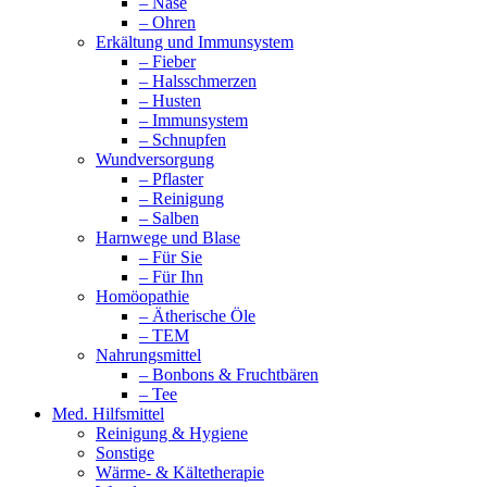
– Nase
– Ohren
Erkältung und Immunsystem
– Fieber
– Halsschmerzen
– Husten
– Immunsystem
– Schnupfen
Wundversorgung
– Pflaster
– Reinigung
– Salben
Harnwege und Blase
– Für Sie
– Für Ihn
Homöopathie
– Ätherische Öle
– TEM
Nahrungsmittel
– Bonbons & Fruchtbären
– Tee
Med. Hilfsmittel
Reinigung & Hygiene
Sonstige
Wärme- & Kältetherapie