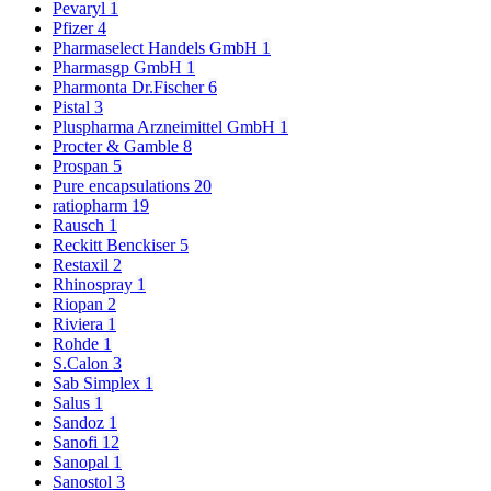
Pevaryl
1
Pfizer
4
Pharmaselect Handels GmbH
1
Pharmasgp GmbH
1
Pharmonta Dr.Fischer
6
Pistal
3
Pluspharma Arzneimittel GmbH
1
Procter & Gamble
8
Prospan
5
Pure encapsulations
20
ratiopharm
19
Rausch
1
Reckitt Benckiser
5
Restaxil
2
Rhinospray
1
Riopan
2
Riviera
1
Rohde
1
S.Calon
3
Sab Simplex
1
Salus
1
Sandoz
1
Sanofi
12
Sanopal
1
Sanostol
3