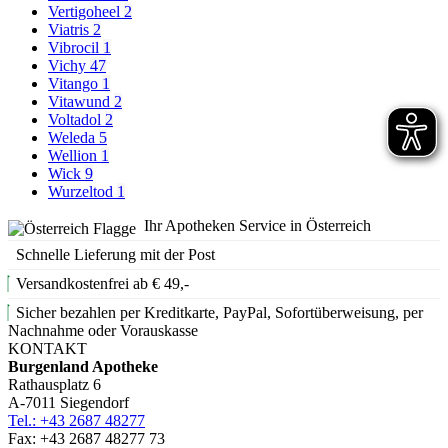
Vertigoheel
2
Viatris
2
Vibrocil
1
Vichy
47
Vitango
1
Vitawund
2
Voltadol
2
Weleda
5
Wellion
1
Wick
9
Wurzeltod
1
Ihr Apotheken Service in Österreich
Schnelle Lieferung mit der Post
Versandkostenfrei ab € 49,-
Sicher bezahlen per Kreditkarte, PayPal, Sofortüberweisung, per
Nachnahme oder Vorauskasse
KONTAKT
Burgenland Apotheke
Rathausplatz 6
A-7011 Siegendorf
Tel.: +43 2687 48277
Fax: +43 2687 48277 73