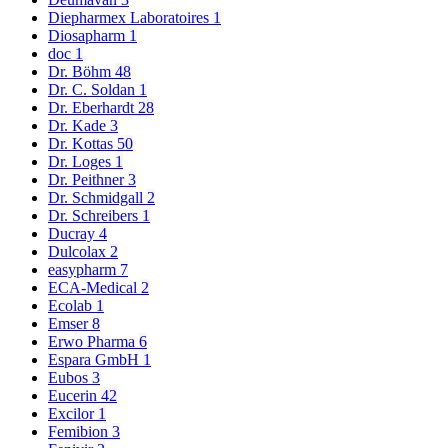
Diepharmex Laboratoires
1
Diosapharm
1
doc
1
Dr. Böhm
48
Dr. C. Soldan
1
Dr. Eberhardt
28
Dr. Kade
3
Dr. Kottas
50
Dr. Loges
1
Dr. Peithner
3
Dr. Schmidgall
2
Dr. Schreibers
1
Ducray
4
Dulcolax
2
easypharm
7
ECA-Medical
2
Ecolab
1
Emser
8
Erwo Pharma
6
Espara GmbH
1
Eubos
3
Eucerin
42
Excilor
1
Femibion
3