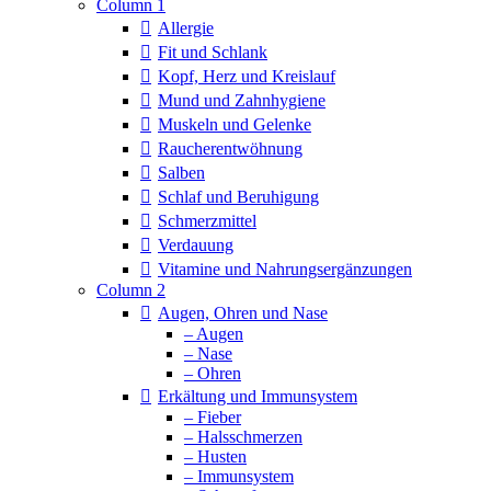
Column 1
Allergie
Fit und Schlank
Kopf, Herz und Kreislauf
Mund und Zahnhygiene
Muskeln und Gelenke
Raucherentwöhnung
Salben
Schlaf und Beruhigung
Schmerzmittel
Verdauung
Vitamine und Nahrungsergänzungen
Column 2
Augen, Ohren und Nase
– Augen
– Nase
– Ohren
Erkältung und Immunsystem
– Fieber
– Halsschmerzen
– Husten
– Immunsystem