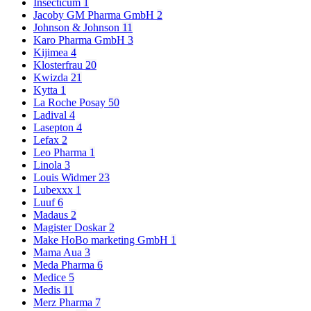
Insecticum
1
Jacoby GM Pharma GmbH
2
Johnson & Johnson
11
Karo Pharma GmbH
3
Kijimea
4
Klosterfrau
20
Kwizda
21
Kytta
1
La Roche Posay
50
Ladival
4
Lasepton
4
Lefax
2
Leo Pharma
1
Linola
3
Louis Widmer
23
Lubexxx
1
Luuf
6
Madaus
2
Magister Doskar
2
Make HoBo marketing GmbH
1
Mama Aua
3
Meda Pharma
6
Medice
5
Medis
11
Merz Pharma
7