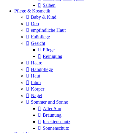
Salben
Pflege & Kosmetik
Baby & Kind
Deo
empfindliche Haut
Fußpflege
Gesicht
Pflege
Reinigung
Haare
Handpflege
Haut
Intim
Körper
Nägel
Sommer und Sonne
After Sun
Bräunung
Insektenschutz
Sonnenschutz