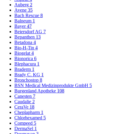
Auberg
2
Avene
35
Bach Rescue
8
Balneum
1
Bayer
47
Beiersdorf AG
7
Bepanthen
13
Betadona
4
Bio-H-Tin
4
Biogelat
4
Bionorica
6
Blephacura
1
Braderm
1
Brady C. KG
1
Bronchostop
8
BSN Medical Medizinprodukte GmbH
5
Burgenland Apotheke
108
Canesten
7
Caudalie
2
CeraVe
18
Cheplapharm
1
Chlorhexamed
5
Compeed
5
DermaSel
1
Deumavan
3