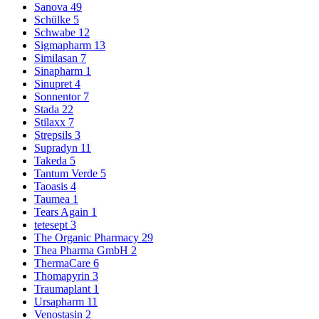
Sanova
49
Schülke
5
Schwabe
12
Sigmapharm
13
Similasan
7
Sinapharm
1
Sinupret
4
Sonnentor
7
Stada
22
Stilaxx
7
Strepsils
3
Supradyn
11
Takeda
5
Tantum Verde
5
Taoasis
4
Taumea
1
Tears Again
1
tetesept
3
The Organic Pharmacy
29
Thea Pharma GmbH
2
ThermaCare
6
Thomapyrin
3
Traumaplant
1
Ursapharm
11
Venostasin
2