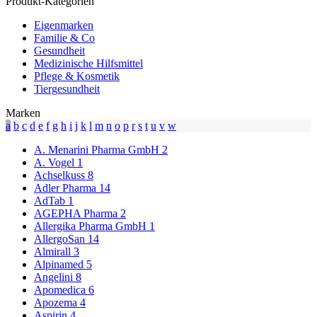
Produkt-Kategorien
Eigenmarken
Familie & Co
Gesundheit
Medizinische Hilfsmittel
Pflege & Kosmetik
Tiergesundheit
Marken
a
b
c
d
e
f
g
h
i
j
k
l
m
n
o
p
r
s
t
u
v
w
A. Menarini Pharma GmbH
2
A. Vogel
1
Achselkuss
8
Adler Pharma
14
AdTab
1
AGEPHA Pharma
2
Allergika Pharma GmbH
1
AllergoSan
14
Almirall
3
Alpinamed
5
Angelini
8
Apomedica
6
Apozema
4
Aspirin
4