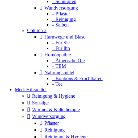
– Schnupfen
Wundversorgung
– Pflaster
– Reinigung
– Salben
Column 3
Harnwege und Blase
– Für Sie
– Für Ihn
Homöopathie
– Ätherische Öle
– TEM
Nahrungsmittel
– Bonbons & Fruchtbären
– Tee
Med. Hilfsmittel
Reinigung & Hygiene
Sonstige
Wärme- & Kältetherapie
Wundversorgung
Pflaster
Reinigung
Reinigung & Hygiene