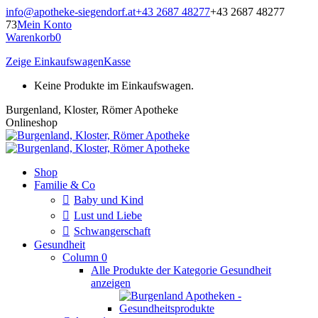
Zum
info@apotheke-siegendorf.at
+43 2687 48277
+43 2687 48277
Inhalt
73
Mein Konto
springen
Warenkorb
0
Zeige Einkaufswagen
Kasse
Keine Produkte im Einkaufswagen.
Burgenland, Kloster, Römer Apotheke
Onlineshop
Shop
Familie & Co
Baby und Kind
Lust und Liebe
Schwangerschaft
Gesundheit
Column 0
Alle Produkte der Kategorie Gesundheit
anzeigen