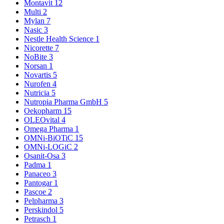
Montavit
12
Multi
2
Mylan
7
Nasic
3
Nestle Health Science
1
Nicorette
7
NoBite
3
Norsan
1
Novartis
5
Nurofen
4
Nutricia
5
Nutropia Pharma GmbH
5
Oekopharm
15
OLEOvital
4
Omega Pharma
1
OMNi-BiOTiC
15
OMNi-LOGiC
2
Osanit-Osa
3
Padma
1
Panaceo
3
Pantogar
1
Pascoe
2
Pelpharma
3
Perskindol
5
Petrasch
1