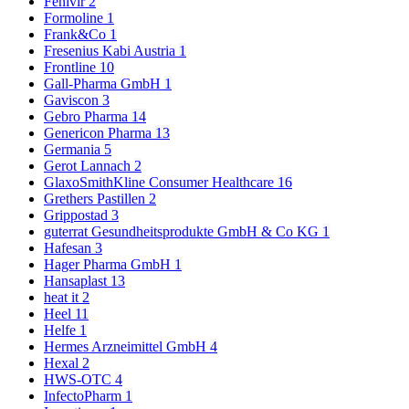
Fenivir
2
Formoline
1
Frank&Co
1
Fresenius Kabi Austria
1
Frontline
10
Gall-Pharma GmbH
1
Gaviscon
3
Gebro Pharma
14
Genericon Pharma
13
Germania
5
Gerot Lannach
2
GlaxoSmithKline Consumer Healthcare
16
Grethers Pastillen
2
Grippostad
3
guterrat Gesundheitsprodukte GmbH & Co KG
1
Hafesan
3
Hager Pharma GmbH
1
Hansaplast
13
heat it
2
Heel
11
Helfe
1
Hermes Arzneimittel GmbH
4
Hexal
2
HWS-OTC
4
InfectoPharm
1