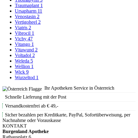
Traumaplant
1
Ursapharm
11
Venostasin
2
Vertigoheel
2
Viatris
2
Vibrocil
1
Vichy
47
Vitango
1
Vitawund
2
Voltadol
2
Weleda
5
Wellion
1
Wick
9
Wurzeltod
1
Ihr Apotheken Service in Österreich
Schnelle Lieferung mit der Post
Versandkostenfrei ab € 49,-
Sicher bezahlen per Kreditkarte, PayPal, Sofortüberweisung, per
Nachnahme oder Vorauskasse
KONTAKT
Burgenland Apotheke
Rathausplatz 6