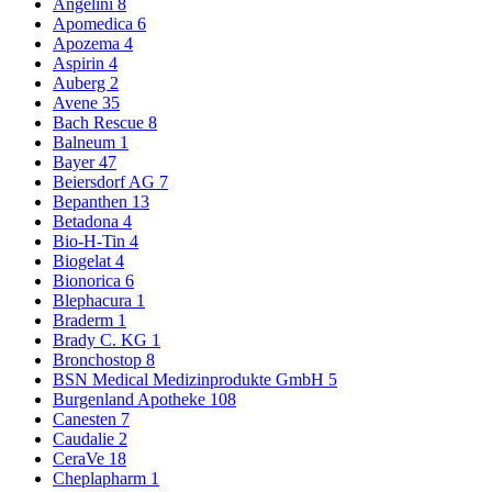
Angelini
8
Apomedica
6
Apozema
4
Aspirin
4
Auberg
2
Avene
35
Bach Rescue
8
Balneum
1
Bayer
47
Beiersdorf AG
7
Bepanthen
13
Betadona
4
Bio-H-Tin
4
Biogelat
4
Bionorica
6
Blephacura
1
Braderm
1
Brady C. KG
1
Bronchostop
8
BSN Medical Medizinprodukte GmbH
5
Burgenland Apotheke
108
Canesten
7
Caudalie
2
CeraVe
18
Cheplapharm
1