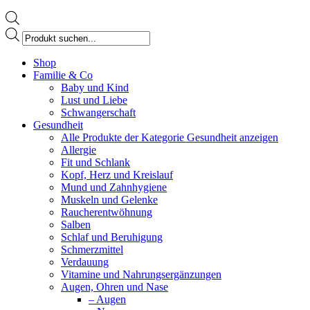
Products
search
Facebook
Shop
page
Familie & Co
opens
Baby und Kind
in
Lust und Liebe
new
Schwangerschaft
window
Gesundheit
Alle Produkte der Kategorie Gesundheit anzeigen
Allergie
Fit und Schlank
Kopf, Herz und Kreislauf
Mund und Zahnhygiene
Muskeln und Gelenke
Raucherentwöhnung
Salben
Schlaf und Beruhigung
Schmerzmittel
Verdauung
Vitamine und Nahrungsergänzungen
Augen, Ohren und Nase
– Augen