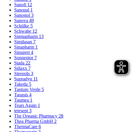
Sanofi
12
Sanopal
1
Sanostol
3
Sanova
49
Schülke
5
Schwabe
12
Sigmapharm
13
Similasan
7
Sinapharm
1
Sinupret
4
Sonnentor
7
Stada
22
Stilaxx
7
Strepsils
3
Supradyn
11
Takeda
5
Tantum Verde
5
Taoasis
4
Taumea
1
Tears Again
1
tetesept
3
The Organic Pharmacy
28
Thea Pharma GmbH
2
ThermaCare
6
Thomapyrin
3