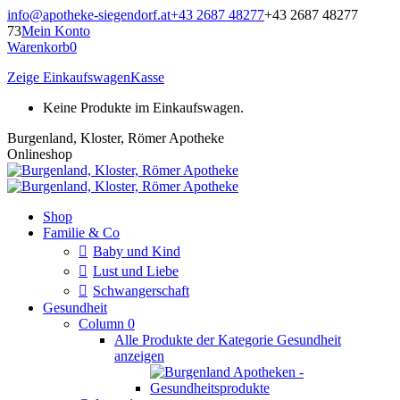
Zum
info@apotheke-siegendorf.at
+43 2687 48277
+43 2687 48277
Inhalt
73
Mein Konto
springen
Warenkorb
0
Zeige Einkaufswagen
Kasse
Keine Produkte im Einkaufswagen.
Burgenland, Kloster, Römer Apotheke
Onlineshop
Shop
Familie & Co
Baby und Kind
Lust und Liebe
Schwangerschaft
Gesundheit
Column 0
Alle Produkte der Kategorie Gesundheit
anzeigen