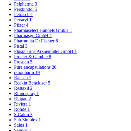
Pelpharma
3
Perskindol
5
Petrasch
1
Pevaryl
1
Pfizer
4
Pharmaselect Handels GmbH
1
Pharmasgp GmbH
1
Pharmonta Dr.Fischer
6
Pistal
3
Pluspharma Arzneimittel GmbH
1
Procter & Gamble
8
Prospan
5
Pure encapsulations
20
ratiopharm
19
Rausch
1
Reckitt Benckiser
5
Restaxil
2
Rhinospray
1
Riopan
2
Riviera
1
Rohde
1
S.Calon
3
Sab Simplex
1
Salus
1
Sandoz
1