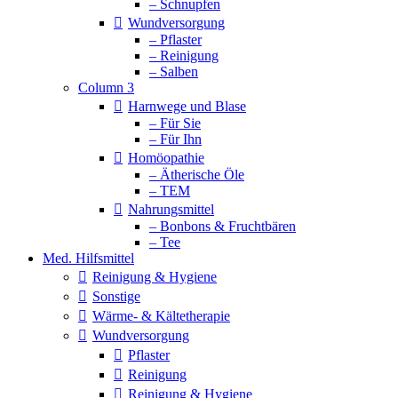
– Schnupfen
Wundversorgung
– Pflaster
– Reinigung
– Salben
Column 3
Harnwege und Blase
– Für Sie
– Für Ihn
Homöopathie
– Ätherische Öle
– TEM
Nahrungsmittel
– Bonbons & Fruchtbären
– Tee
Med. Hilfsmittel
Reinigung & Hygiene
Sonstige
Wärme- & Kältetherapie
Wundversorgung
Pflaster
Reinigung
Reinigung & Hygiene