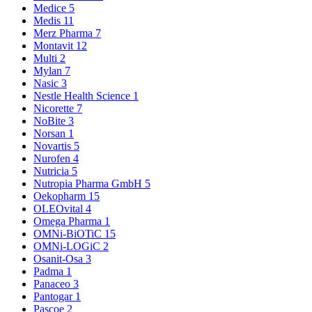
Medice
5
Medis
11
Merz Pharma
7
Montavit
12
Multi
2
Mylan
7
Nasic
3
Nestle Health Science
1
Nicorette
7
NoBite
3
Norsan
1
Novartis
5
Nurofen
4
Nutricia
5
Nutropia Pharma GmbH
5
Oekopharm
15
OLEOvital
4
Omega Pharma
1
OMNi-BiOTiC
15
OMNi-LOGiC
2
Osanit-Osa
3
Padma
1
Panaceo
3
Pantogar
1
Pascoe
2