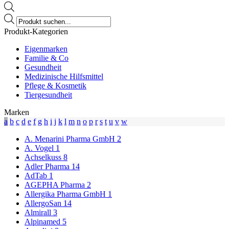
Products
search
Produkt-Kategorien
Eigenmarken
Familie & Co
Gesundheit
Medizinische Hilfsmittel
Pflege & Kosmetik
Tiergesundheit
Marken
a
b
c
d
e
f
g
h
i
j
k
l
m
n
o
p
r
s
t
u
v
w
A. Menarini Pharma GmbH
2
A. Vogel
1
Achselkuss
8
Adler Pharma
14
AdTab
1
AGEPHA Pharma
2
Allergika Pharma GmbH
1
AllergoSan
14
Almirall
3
Alpinamed
5