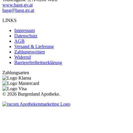
www.basg.gv.at
basg@basg.gv.at
LINKS
Impressum
Datenschutz
AGB
Versand & Lieferung
Zahlungsweisen
Widerruf
Barrierefreiheitserklärung
Zahlungsarten
©
2026 Burgenland Apotheke.
t
T