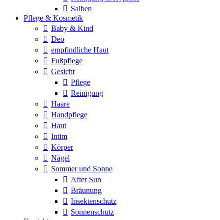
Salben
Pflege & Kosmetik
Baby & Kind
Deo
empfindliche Haut
Fußpflege
Gesicht
Pflege
Reinigung
Haare
Handpflege
Haut
Intim
Körper
Nägel
Sommer und Sonne
After Sun
Bräunung
Insektenschutz
Sonnenschutz