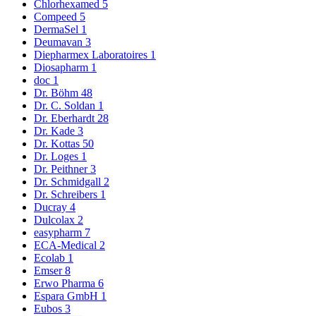
Chlorhexamed
5
Compeed
5
DermaSel
1
Deumavan
3
Diepharmex Laboratoires
1
Diosapharm
1
doc
1
Dr. Böhm
48
Dr. C. Soldan
1
Dr. Eberhardt
28
Dr. Kade
3
Dr. Kottas
50
Dr. Loges
1
Dr. Peithner
3
Dr. Schmidgall
2
Dr. Schreibers
1
Ducray
4
Dulcolax
2
easypharm
7
ECA-Medical
2
Ecolab
1
Emser
8
Erwo Pharma
6
Espara GmbH
1
Eubos
3