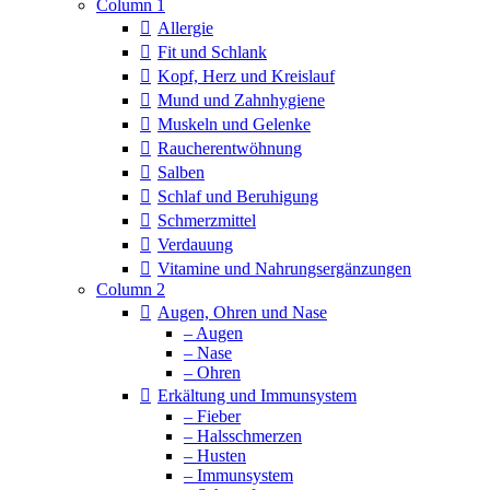
Column 1
Allergie
Fit und Schlank
Kopf, Herz und Kreislauf
Mund und Zahnhygiene
Muskeln und Gelenke
Raucherentwöhnung
Salben
Schlaf und Beruhigung
Schmerzmittel
Verdauung
Vitamine und Nahrungsergänzungen
Column 2
Augen, Ohren und Nase
– Augen
– Nase
– Ohren
Erkältung und Immunsystem
– Fieber
– Halsschmerzen
– Husten
– Immunsystem