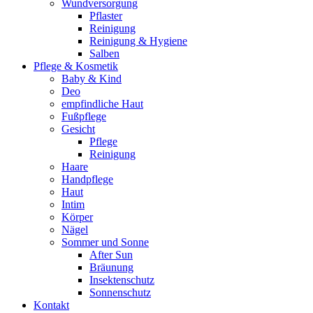
Wundversorgung
Pflaster
Reinigung
Reinigung & Hygiene
Salben
Pflege & Kosmetik
Baby & Kind
Deo
empfindliche Haut
Fußpflege
Gesicht
Pflege
Reinigung
Haare
Handpflege
Haut
Intim
Körper
Nägel
Sommer und Sonne
After Sun
Bräunung
Insektenschutz
Sonnenschutz
Kontakt