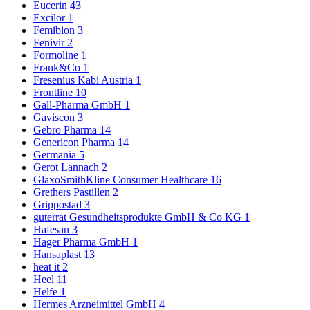
Eucerin
43
Excilor
1
Femibion
3
Fenivir
2
Formoline
1
Frank&Co
1
Fresenius Kabi Austria
1
Frontline
10
Gall-Pharma GmbH
1
Gaviscon
3
Gebro Pharma
14
Genericon Pharma
14
Germania
5
Gerot Lannach
2
GlaxoSmithKline Consumer Healthcare
16
Grethers Pastillen
2
Grippostad
3
guterrat Gesundheitsprodukte GmbH & Co KG
1
Hafesan
3
Hager Pharma GmbH
1
Hansaplast
13
heat it
2
Heel
11
Helfe
1
Hermes Arzneimittel GmbH
4