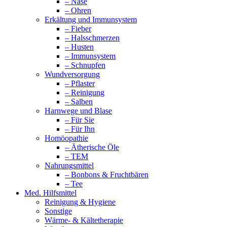
– Nase
– Ohren
Erkältung und Immunsystem
– Fieber
– Halsschmerzen
– Husten
– Immunsystem
– Schnupfen
Wundversorgung
– Pflaster
– Reinigung
– Salben
Harnwege und Blase
– Für Sie
– Für Ihn
Homöopathie
– Ätherische Öle
– TEM
Nahrungsmittel
– Bonbons & Fruchtbären
– Tee
Med. Hilfsmittel
Reinigung & Hygiene
Sonstige
Wärme- & Kältetherapie