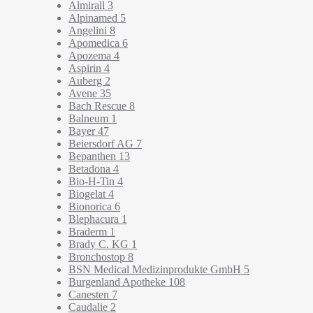
Almirall
3
Alpinamed
5
Angelini
8
Apomedica
6
Apozema
4
Aspirin
4
Auberg
2
Avene
35
Bach Rescue
8
Balneum
1
Bayer
47
Beiersdorf AG
7
Bepanthen
13
Betadona
4
Bio-H-Tin
4
Biogelat
4
Bionorica
6
Blephacura
1
Braderm
1
Brady C. KG
1
Bronchostop
8
BSN Medical Medizinprodukte GmbH
5
Burgenland Apotheke
108
Canesten
7
Caudalie
2