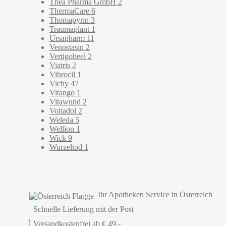
Thea Pharma GmbH
2
ThermaCare
6
Thomapyrin
3
Traumaplant
1
Ursapharm
11
Venostasin
2
Vertigoheel
2
Viatris
2
Vibrocil
1
Vichy
47
Vitango
1
Vitawund
2
Voltadol
2
Weleda
5
Wellion
1
Wick
9
Wurzeltod
1
Ihr Apotheken Service in Österreich
Schnelle Lieferung mit der Post
Versandkostenfrei ab € 49,-