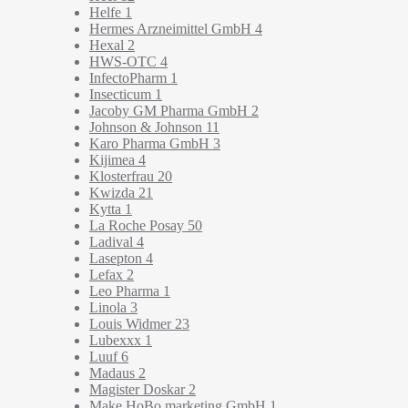
Helfe
1
Hermes Arzneimittel GmbH
4
Hexal
2
HWS-OTC
4
InfectoPharm
1
Insecticum
1
Jacoby GM Pharma GmbH
2
Johnson & Johnson
11
Karo Pharma GmbH
3
Kijimea
4
Klosterfrau
20
Kwizda
21
Kytta
1
La Roche Posay
50
Ladival
4
Lasepton
4
Lefax
2
Leo Pharma
1
Linola
3
Louis Widmer
23
Lubexxx
1
Luuf
6
Madaus
2
Magister Doskar
2
Make HoBo marketing GmbH
1