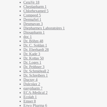
CeraVe
18
Cheplapharm
1
Chlorhexamed
5
Compeed
5
DermaSel
1
Deumavan
3
Diepharmex Laboratoires
1
Diosapharm
1
doc
1
Dr. Böhm
48
Dr. C. Soldan
1
Dr. Eberhardt
28
Dr. Kade
3
Dr. Kottas
50
Dr. Loges
1
Dr. Peithner
3
Dr. Schmidgall
2
Dr. Schreibers
1
Ducray
4
Dulcolax
2
easypharm
7
ECA-Medical
2
Ecolab
1
Emser
8
Erwo Pharma
6