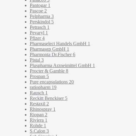
Pantogar
1
Pascoe
2
Pelpharma
3
Perskindol
5
Petrasch
1
Pevaryl
1
Pfizer
4
Pharmaselect Handels GmbH
1
Pharmasgp GmbH
1
Pharmonta Dr.Fischer
6
Pistal
3
Pluspharma Arzneimittel GmbH
1
Procter & Gamble
8
Prospan
5
Pure encapsulations
20
ratiopharm
19
Rausch
1
Reckitt Benckiser
5
Restaxil
2
Rhinospray
1
Riopan
2
Riviera
1
Rohde
1
S.Calon
3