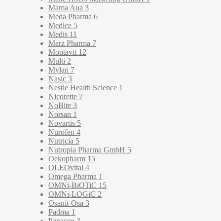
Mama Aua
3
Meda Pharma
6
Medice
5
Medis
11
Merz Pharma
7
Montavit
12
Multi
2
Mylan
7
Nasic
3
Nestle Health Science
1
Nicorette
7
NoBite
3
Norsan
1
Novartis
5
Nurofen
4
Nutricia
5
Nutropia Pharma GmbH
5
Oekopharm
15
OLEOvital
4
Omega Pharma
1
OMNi-BiOTiC
15
OMNi-LOGiC
2
Osanit-Osa
3
Padma
1
Panaceo
3