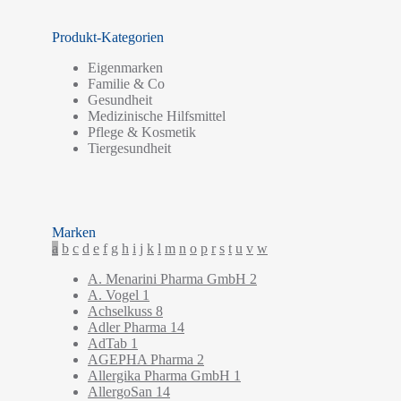
Produkt-Kategorien
Eigenmarken
Familie & Co
Gesundheit
Medizinische Hilfsmittel
Pflege & Kosmetik
Tiergesundheit
Marken
a
b
c
d
e
f
g
h
i
j
k
l
m
n
o
p
r
s
t
u
v
w
A. Menarini Pharma GmbH
2
A. Vogel
1
Achselkuss
8
Adler Pharma
14
AdTab
1
AGEPHA Pharma
2
Allergika Pharma GmbH
1
AllergoSan
14