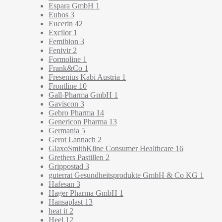
Espara GmbH
1
Eubos
3
Eucerin
42
Excilor
1
Femibion
3
Fenivir
2
Formoline
1
Frank&Co
1
Fresenius Kabi Austria
1
Frontline
10
Gall-Pharma GmbH
1
Gaviscon
3
Gebro Pharma
14
Genericon Pharma
13
Germania
5
Gerot Lannach
2
GlaxoSmithKline Consumer Healthcare
16
Grethers Pastillen
2
Grippostad
3
guterrat Gesundheitsprodukte GmbH & Co KG
1
Hafesan
3
Hager Pharma GmbH
1
Hansaplast
13
heat it
2
Heel
12