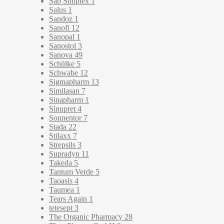
Sab Simplex
1
Salus
1
Sandoz
1
Sanofi
12
Sanopal
1
Sanostol
3
Sanova
49
Schülke
5
Schwabe
12
Sigmapharm
13
Similasan
7
Sinapharm
1
Sinupret
4
Sonnentor
7
Stada
22
Stilaxx
7
Strepsils
3
Supradyn
11
Takeda
5
Tantum Verde
5
Taoasis
4
Taumea
1
Tears Again
1
tetesept
3
The Organic Pharmacy
28