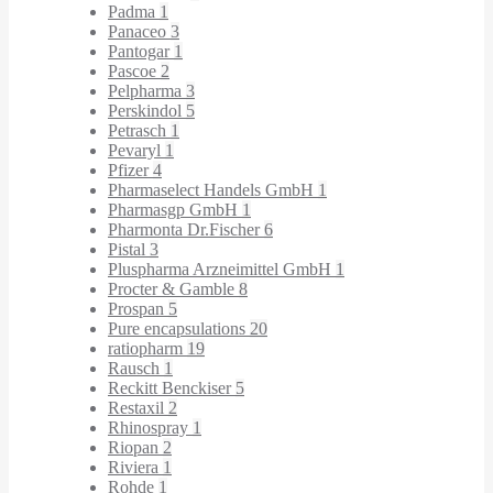
Padma
1
Panaceo
3
Pantogar
1
Pascoe
2
Pelpharma
3
Perskindol
5
Petrasch
1
Pevaryl
1
Pfizer
4
Pharmaselect Handels GmbH
1
Pharmasgp GmbH
1
Pharmonta Dr.Fischer
6
Pistal
3
Pluspharma Arzneimittel GmbH
1
Procter & Gamble
8
Prospan
5
Pure encapsulations
20
ratiopharm
19
Rausch
1
Reckitt Benckiser
5
Restaxil
2
Rhinospray
1
Riopan
2
Riviera
1
Rohde
1