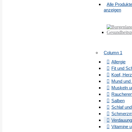
Alle Produkt
anzeigen
Column 1
Allergie
Fit und Sc
Kopf, Herz
Mund und 
Muskeln u
Rauchere
Salben
Schlaf und
Schmerzmi
Verdauung
Vitamine 