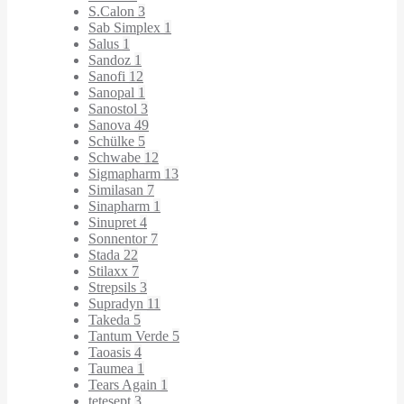
S.Calon
3
Sab Simplex
1
Salus
1
Sandoz
1
Sanofi
12
Sanopal
1
Sanostol
3
Sanova
49
Schülke
5
Schwabe
12
Sigmapharm
13
Similasan
7
Sinapharm
1
Sinupret
4
Sonnentor
7
Stada
22
Stilaxx
7
Strepsils
3
Supradyn
11
Takeda
5
Tantum Verde
5
Taoasis
4
Taumea
1
Tears Again
1
tetesept
3