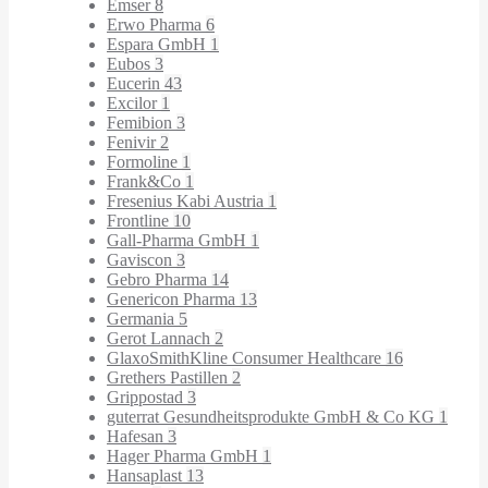
Emser
8
Erwo Pharma
6
Espara GmbH
1
Eubos
3
Eucerin
43
Excilor
1
Femibion
3
Fenivir
2
Formoline
1
Frank&Co
1
Fresenius Kabi Austria
1
Frontline
10
Gall-Pharma GmbH
1
Gaviscon
3
Gebro Pharma
14
Genericon Pharma
13
Germania
5
Gerot Lannach
2
GlaxoSmithKline Consumer Healthcare
16
Grethers Pastillen
2
Grippostad
3
guterrat Gesundheitsprodukte GmbH & Co KG
1
Hafesan
3
Hager Pharma GmbH
1
Hansaplast
13