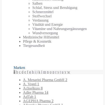
Salben
Schlaf, Stress und Beruhigung
Schmerzmittel
Stoffwechsel
Verdauung
Vitalität und Energie
Vitamine und Nahrungsergänzungen
Wundversorgung
Medizinische Hilfsmittel
Pflege & Kosmetik
Tiergesundheit
Marken
a
b
c
d
e
f
g
h
i
j
k
l
m
n
o
p
r
s
t
u
v
w
A. Menarini Pharma GmbH
2
A. Vogel
1
Achselkuss
8
Adler Pharma
14
AdTab
1
AGEPHA Pharma
2