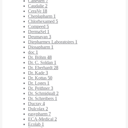
Canesten
7
Caudalie
2
CeraVe
18
Cheplapharm
1
Chlorhexamed
5
Compeed
5
DermaSel
1
Deumavan
3
Diepharmex Laboratoires
1
Diosapharm
1
doc
1
Dr. Böhm
48
Dr. C. Soldan
1
Dr. Eberhardt
28
Dr. Kade
3
Dr. Kottas
50
Dr. Loges
1
Dr. Peithner
3
Dr. Schmidgall
2
Dr. Schreibers
1
Ducray
4
Dulcolax
2
easypharm
7
ECA-Medical
2
Ecolab
1