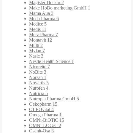
Magister Doskar
2
Make HoBo marketing GmbH
1
Mama Aua
3
Meda Pharma
6
Medice
5
Medis
11
Merz Pharma
7
Montavit
12
Multi
2
Mylan
7
Nasic
3
Nestle Health Science
1
Nicorette
7
NoBite
3
Norsan
1
Novartis
5
Nurofen
4
Nutricia
5
Nutropia Pharma GmbH
5
Oekopharm
15
OLEOvital
4
Omega Pharma
1
OMNi-BiOTiC
15
OMNi-LOGiC
2
Osanit-Osa
3