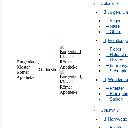
Column 2
Augen, Oh
– Augen
– Nase
– Ohren
Erkältung
– Fieber
– Halssch
– Husten
Burgenland,
– Immunsy
Kloster,
Onlineshop
– Schnupfe
Römer
Apotheke
Wundvers
– Pflaster
– Reinigun
– Salben
Column 3
Harnwege 
– Für Sie