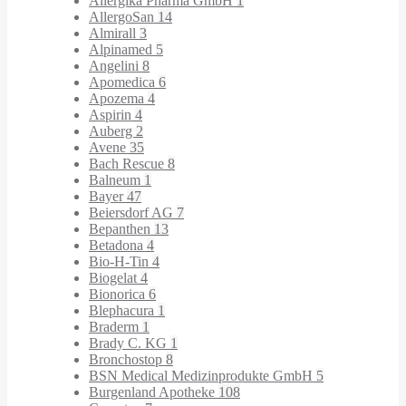
Allergika Pharma GmbH
1
AllergoSan
14
Almirall
3
Alpinamed
5
Angelini
8
Apomedica
6
Apozema
4
Aspirin
4
Auberg
2
Avene
35
Bach Rescue
8
Balneum
1
Bayer
47
Beiersdorf AG
7
Bepanthen
13
Betadona
4
Bio-H-Tin
4
Biogelat
4
Bionorica
6
Blephacura
1
Braderm
1
Brady C. KG
1
Bronchostop
8
BSN Medical Medizinprodukte GmbH
5
Burgenland Apotheke
108