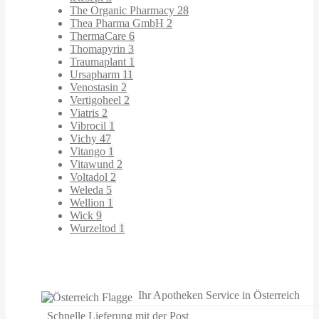
The Organic Pharmacy
28
Thea Pharma GmbH
2
ThermaCare
6
Thomapyrin
3
Traumaplant
1
Ursapharm
11
Venostasin
2
Vertigoheel
2
Viatris
2
Vibrocil
1
Vichy
47
Vitango
1
Vitawund
2
Voltadol
2
Weleda
5
Wellion
1
Wick
9
Wurzeltod
1
Ihr Apotheken Service in Österreich
Schnelle Lieferung mit der Post