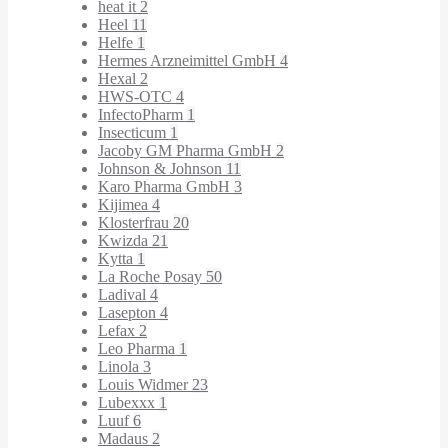
heat it
2
Heel
11
Helfe
1
Hermes Arzneimittel GmbH
4
Hexal
2
HWS-OTC
4
InfectoPharm
1
Insecticum
1
Jacoby GM Pharma GmbH
2
Johnson & Johnson
11
Karo Pharma GmbH
3
Kijimea
4
Klosterfrau
20
Kwizda
21
Kytta
1
La Roche Posay
50
Ladival
4
Lasepton
4
Lefax
2
Leo Pharma
1
Linola
3
Louis Widmer
23
Lubexxx
1
Luuf
6
Madaus
2