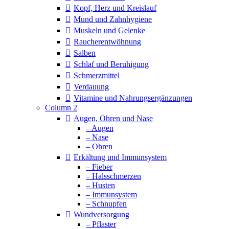
Kopf, Herz und Kreislauf
Mund und Zahnhygiene
Muskeln und Gelenke
Raucherentwöhnung
Salben
Schlaf und Beruhigung
Schmerzmittel
Verdauung
Vitamine und Nahrungsergänzungen
Column 2
Augen, Ohren und Nase
– Augen
– Nase
– Ohren
Erkältung und Immunsystem
– Fieber
– Halsschmerzen
– Husten
– Immunsystem
– Schnupfen
Wundversorgung
– Pflaster