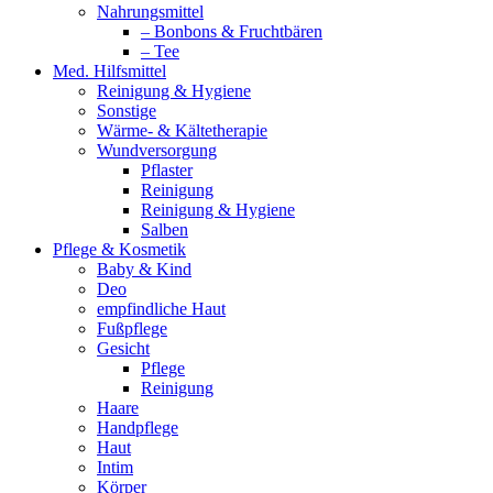
Nahrungsmittel
– Bonbons & Fruchtbären
– Tee
Med. Hilfsmittel
Reinigung & Hygiene
Sonstige
Wärme- & Kältetherapie
Wundversorgung
Pflaster
Reinigung
Reinigung & Hygiene
Salben
Pflege & Kosmetik
Baby & Kind
Deo
empfindliche Haut
Fußpflege
Gesicht
Pflege
Reinigung
Haare
Handpflege
Haut
Intim
Körper