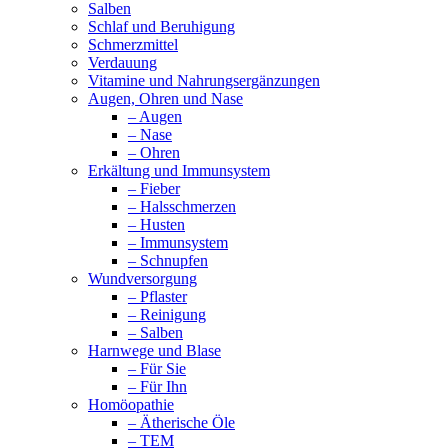
Salben
Schlaf und Beruhigung
Schmerzmittel
Verdauung
Vitamine und Nahrungsergänzungen
Augen, Ohren und Nase
– Augen
– Nase
– Ohren
Erkältung und Immunsystem
– Fieber
– Halsschmerzen
– Husten
– Immunsystem
– Schnupfen
Wundversorgung
– Pflaster
– Reinigung
– Salben
Harnwege und Blase
– Für Sie
– Für Ihn
Homöopathie
– Ätherische Öle
– TEM