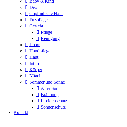
Baby & Kind
Deo
empfindliche Haut
Fußpflege
Gesicht
Pflege
Reinigung
Haare
Handpflege
Haut
Intim
Körper
Nägel
Sommer und Sonne
After Sun
Bräunung
Insektenschutz
Sonnenschutz
Kontakt