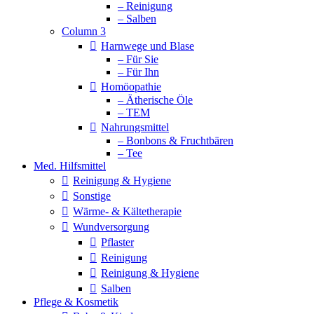
– Reinigung
– Salben
Column 3
Harnwege und Blase
– Für Sie
– Für Ihn
Homöopathie
– Ätherische Öle
– TEM
Nahrungsmittel
– Bonbons & Fruchtbären
– Tee
Med. Hilfsmittel
Reinigung & Hygiene
Sonstige
Wärme- & Kältetherapie
Wundversorgung
Pflaster
Reinigung
Reinigung & Hygiene
Salben
Pflege & Kosmetik