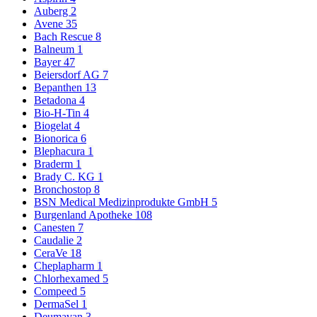
Auberg
2
Avene
35
Bach Rescue
8
Balneum
1
Bayer
47
Beiersdorf AG
7
Bepanthen
13
Betadona
4
Bio-H-Tin
4
Biogelat
4
Bionorica
6
Blephacura
1
Braderm
1
Brady C. KG
1
Bronchostop
8
BSN Medical Medizinprodukte GmbH
5
Burgenland Apotheke
108
Canesten
7
Caudalie
2
CeraVe
18
Cheplapharm
1
Chlorhexamed
5
Compeed
5
DermaSel
1
Deumavan
3