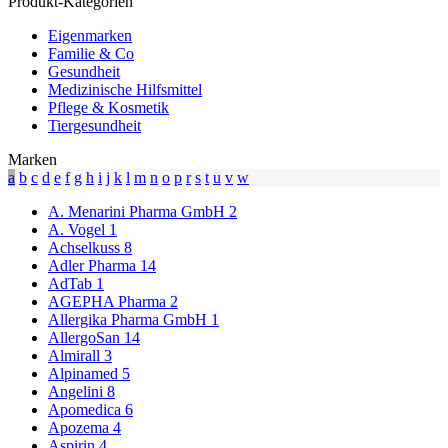
Produkt-Kategorien
Eigenmarken
Familie & Co
Gesundheit
Medizinische Hilfsmittel
Pflege & Kosmetik
Tiergesundheit
Marken
a
b
c
d
e
f
g
h
i
j
k
l
m
n
o
p
r
s
t
u
v
w
A. Menarini Pharma GmbH
2
A. Vogel
1
Achselkuss
8
Adler Pharma
14
AdTab
1
AGEPHA Pharma
2
Allergika Pharma GmbH
1
AllergoSan
14
Almirall
3
Alpinamed
5
Angelini
8
Apomedica
6
Apozema
4
Aspirin
4