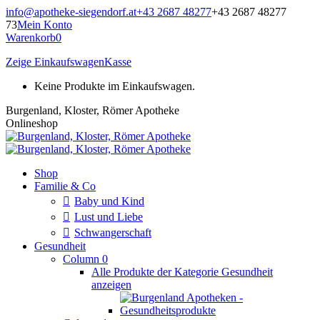
Zum
info@apotheke-siegendorf.at
+43 2687 48277
+43 2687 48277
Inhalt
73
Mein Konto
springen
Warenkorb
0
Zeige Einkaufswagen
Kasse
Keine Produkte im Einkaufswagen.
Burgenland, Kloster, Römer Apotheke
Onlineshop
Shop
Familie & Co
Baby und Kind
Lust und Liebe
Schwangerschaft
Gesundheit
Column 0
Alle Produkte der Kategorie Gesundheit
anzeigen