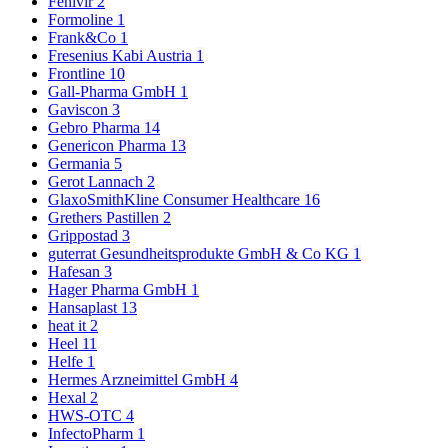
Fenivir
2
Formoline
1
Frank&Co
1
Fresenius Kabi Austria
1
Frontline
10
Gall-Pharma GmbH
1
Gaviscon
3
Gebro Pharma
14
Genericon Pharma
13
Germania
5
Gerot Lannach
2
GlaxoSmithKline Consumer Healthcare
16
Grethers Pastillen
2
Grippostad
3
guterrat Gesundheitsprodukte GmbH & Co KG
1
Hafesan
3
Hager Pharma GmbH
1
Hansaplast
13
heat it
2
Heel
11
Helfe
1
Hermes Arzneimittel GmbH
4
Hexal
2
HWS-OTC
4
InfectoPharm
1