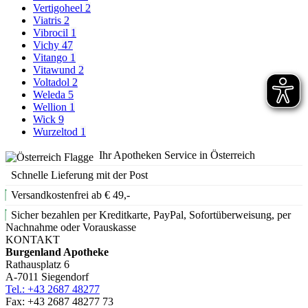
Vertigoheel
2
Viatris
2
Vibrocil
1
Vichy
47
Vitango
1
Vitawund
2
Voltadol
2
Weleda
5
Wellion
1
Wick
9
Wurzeltod
1
Ihr Apotheken Service in Österreich
Schnelle Lieferung mit der Post
Versandkostenfrei ab € 49,-
Sicher bezahlen per Kreditkarte, PayPal, Sofortüberweisung, per
Nachnahme oder Vorauskasse
KONTAKT
Burgenland Apotheke
Rathausplatz 6
A-7011 Siegendorf
Tel.: +43 2687 48277
Fax: +43 2687 48277 73