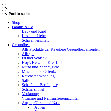
Products
search
Facebook
Shop
page
Familie & Co
opens
Baby und Kind
in
Lust und Liebe
new
Schwangerschaft
window
Gesundheit
Alle Produkte der Kategorie Gesundheit anzeigen
Allergie
Fit und Schlank
Kopf, Herz und Kreislauf
Mund und Zahnhygiene
Muskeln und Gelenke
Raucherentwöhnung
Salben
Schlaf und Beruhigung
Schmerzmittel
Verdauung
Vitamine und Nahrungsergänzungen
Augen, Ohren und Nase
– Augen