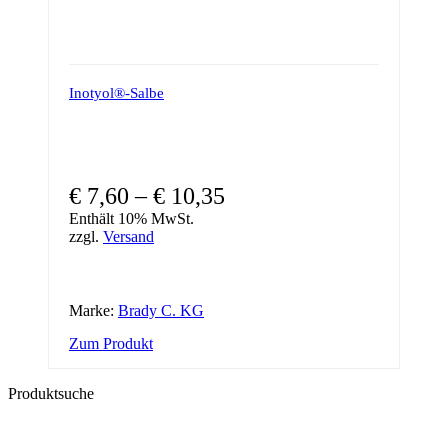
Inotyol®-Salbe
€
7,60
–
€
10,35
Enthält 10% MwSt.
zzgl.
Versand
Marke:
Brady C. KG
Dieses
Zum Produkt
Produkt
weist
Produktsuche
mehrere
Varianten
auf.