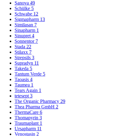
Sanova
49
Schülke
5
Schwabe
12
Sigmapharm
13
Similasan
7
Sinapharm
1
Sinupret
4
Sonnentor
7
Stada
22
Stilaxx
7
Strepsils
3
Supradyn
11
Takeda
5
Tantum Verde
5
Taoasis
4
Taumea
1
Tears Again
1
tetesept
3
The Organic Pharmacy
29
Thea Pharma GmbH
2
ThermaCare
6
Thomapyrin
3
Traumaplant
1
Ursapharm
11
Venostasin
2