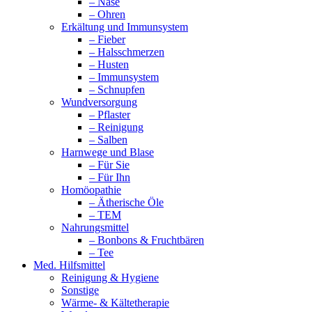
– Nase
– Ohren
Erkältung und Immunsystem
– Fieber
– Halsschmerzen
– Husten
– Immunsystem
– Schnupfen
Wundversorgung
– Pflaster
– Reinigung
– Salben
Harnwege und Blase
– Für Sie
– Für Ihn
Homöopathie
– Ätherische Öle
– TEM
Nahrungsmittel
– Bonbons & Fruchtbären
– Tee
Med. Hilfsmittel
Reinigung & Hygiene
Sonstige
Wärme- & Kältetherapie