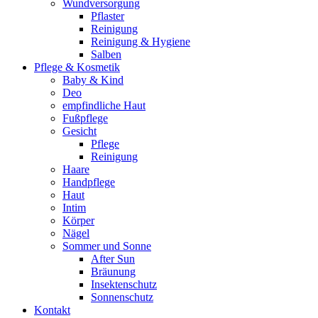
Wundversorgung
Pflaster
Reinigung
Reinigung & Hygiene
Salben
Pflege & Kosmetik
Baby & Kind
Deo
empfindliche Haut
Fußpflege
Gesicht
Pflege
Reinigung
Haare
Handpflege
Haut
Intim
Körper
Nägel
Sommer und Sonne
After Sun
Bräunung
Insektenschutz
Sonnenschutz
Kontakt