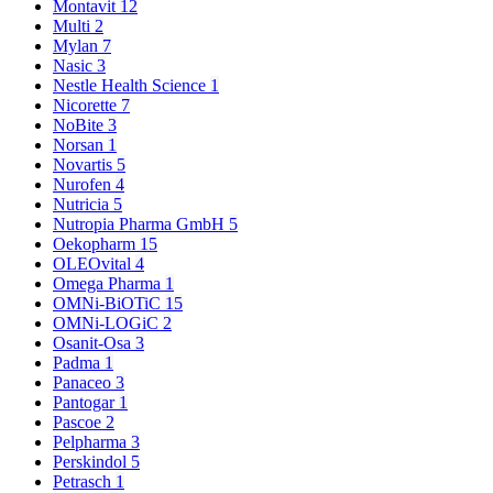
Montavit
12
Multi
2
Mylan
7
Nasic
3
Nestle Health Science
1
Nicorette
7
NoBite
3
Norsan
1
Novartis
5
Nurofen
4
Nutricia
5
Nutropia Pharma GmbH
5
Oekopharm
15
OLEOvital
4
Omega Pharma
1
OMNi-BiOTiC
15
OMNi-LOGiC
2
Osanit-Osa
3
Padma
1
Panaceo
3
Pantogar
1
Pascoe
2
Pelpharma
3
Perskindol
5
Petrasch
1