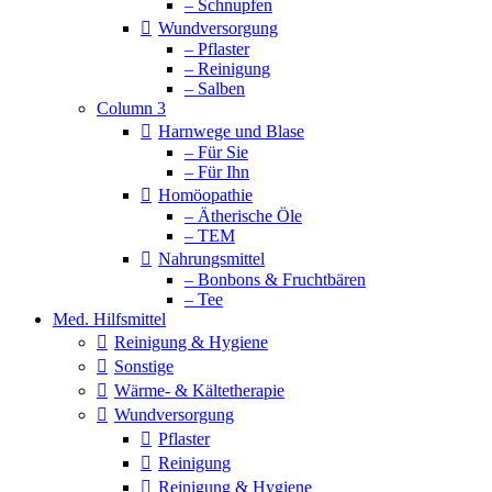
– Schnupfen
Wundversorgung
– Pflaster
– Reinigung
– Salben
Column 3
Harnwege und Blase
– Für Sie
– Für Ihn
Homöopathie
– Ätherische Öle
– TEM
Nahrungsmittel
– Bonbons & Fruchtbären
– Tee
Med. Hilfsmittel
Reinigung & Hygiene
Sonstige
Wärme- & Kältetherapie
Wundversorgung
Pflaster
Reinigung
Reinigung & Hygiene