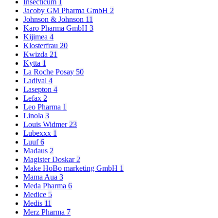
Insecticum
1
Jacoby GM Pharma GmbH
2
Johnson & Johnson
11
Karo Pharma GmbH
3
Kijimea
4
Klosterfrau
20
Kwizda
21
Kytta
1
La Roche Posay
50
Ladival
4
Lasepton
4
Lefax
2
Leo Pharma
1
Linola
3
Louis Widmer
23
Lubexxx
1
Luuf
6
Madaus
2
Magister Doskar
2
Make HoBo marketing GmbH
1
Mama Aua
3
Meda Pharma
6
Medice
5
Medis
11
Merz Pharma
7