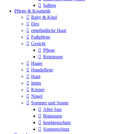
Salben
Pflege & Kosmetik
Baby & Kind
Deo
empfindliche Haut
Fußpflege
Gesicht
Pflege
Reinigung
Haare
Handpflege
Haut
Intim
Körper
Nägel
Sommer und Sonne
After Sun
Bräunung
Insektenschutz
Sonnenschutz