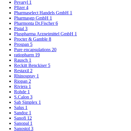
Pevaryl
1
Pfizer
4
Pharmaselect Handels GmbH
1
Pharmasgp GmbH
1
Pharmonta Dr.Fischer
6
Pistal
3
Pluspharma Arzneimittel GmbH
1
Procter & Gamble
8
Prospan
5
Pure encapsulations
20
ratiopharm
19
Rausch
1
Reckitt Benckiser
5
Restaxil
2
Rhinospray
1
Riopan
2
Riviera
1
Rohde
1
S.Calon
3
Sab Simplex
1
Salus
1
Sandoz
1
Sanofi
12
Sanopal
1
Sanostol
3