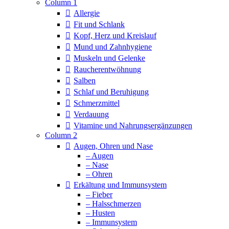
Column 1
Allergie
Fit und Schlank
Kopf, Herz und Kreislauf
Mund und Zahnhygiene
Muskeln und Gelenke
Raucherentwöhnung
Salben
Schlaf und Beruhigung
Schmerzmittel
Verdauung
Vitamine und Nahrungsergänzungen
Column 2
Augen, Ohren und Nase
– Augen
– Nase
– Ohren
Erkältung und Immunsystem
– Fieber
– Halsschmerzen
– Husten
– Immunsystem