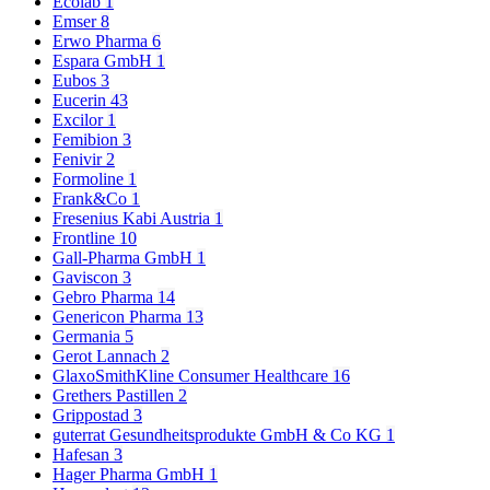
Ecolab
1
Emser
8
Erwo Pharma
6
Espara GmbH
1
Eubos
3
Eucerin
43
Excilor
1
Femibion
3
Fenivir
2
Formoline
1
Frank&Co
1
Fresenius Kabi Austria
1
Frontline
10
Gall-Pharma GmbH
1
Gaviscon
3
Gebro Pharma
14
Genericon Pharma
13
Germania
5
Gerot Lannach
2
GlaxoSmithKline Consumer Healthcare
16
Grethers Pastillen
2
Grippostad
3
guterrat Gesundheitsprodukte GmbH & Co KG
1
Hafesan
3
Hager Pharma GmbH
1