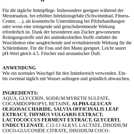
​Für die tägliche Intimpflege. Insbesondere geeignet während der
Menstruation, bei erhöhter Infektionsgefahr (Schwimmbad, Fitness-
Center, …), als kosmetische Unterstützung bei Pilzbehandlungen
oder wenn eine reinigende und geruchshemmende Wirkung
erforderlich ist. Dank der besonderen aus Zucker gewonnenen
Reinigungsstoffe und der antimikrobiellen Stoffe entfaltet die
Waschlotion eine ausgleichende und revitalisierende Wirkung für die
Schleimhäute. Für die Frau und den Mann geeignet. Leicht saurer
pH-Wert gleich 4.5. Frischer und aromatischer Duft.
ANWENDUNG
Wie ein normales Waschgel für den Intimbereich verwenden. Ein-
bis zweimal täglich mit Wasser auftragen und gründlich abwaschen.
INGREDIENTS:
AQUA, GLYCERIN, SODIUM MYRETH SULFATE,
COCAMIDOPROPYL BETAINE,
ALPHA-GLUCAN
OLIGOSACCHARIDE, SALVIA OFFICINALIS LEAF
EXTRACT, THYMUS VULGARIS EXTRACT,
LACTOCOCCUS FERMENT EXTRACT, GLYCERYL
UNDECYLENATE
, C12-13 ALKYL LACTATE, DISODIUM
COCO-GLUCOSIDE CITRATE, DISODIUM COCO-