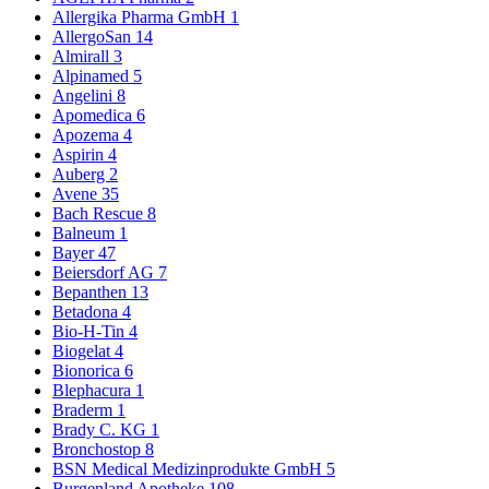
Allergika Pharma GmbH
1
AllergoSan
14
Almirall
3
Alpinamed
5
Angelini
8
Apomedica
6
Apozema
4
Aspirin
4
Auberg
2
Avene
35
Bach Rescue
8
Balneum
1
Bayer
47
Beiersdorf AG
7
Bepanthen
13
Betadona
4
Bio-H-Tin
4
Biogelat
4
Bionorica
6
Blephacura
1
Braderm
1
Brady C. KG
1
Bronchostop
8
BSN Medical Medizinprodukte GmbH
5
Burgenland Apotheke
108