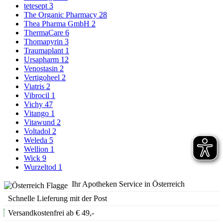
tetesept
3
The Organic Pharmacy
28
Thea Pharma GmbH
2
ThermaCare
6
Thomapyrin
3
Traumaplant
1
Ursapharm
12
Venostasin
2
Vertigoheel
2
Viatris
2
Vibrocil
1
Vichy
47
Vitango
1
Vitawund
2
Voltadol
2
Weleda
5
Wellion
1
Wick
9
Wurzeltod
1
Ihr Apotheken Service in Österreich
Schnelle Lieferung mit der Post
Versandkostenfrei ab € 49,-