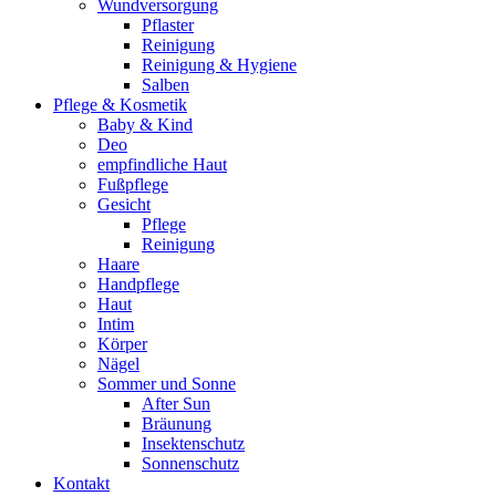
Wundversorgung
Pflaster
Reinigung
Reinigung & Hygiene
Salben
Pflege & Kosmetik
Baby & Kind
Deo
empfindliche Haut
Fußpflege
Gesicht
Pflege
Reinigung
Haare
Handpflege
Haut
Intim
Körper
Nägel
Sommer und Sonne
After Sun
Bräunung
Insektenschutz
Sonnenschutz
Kontakt