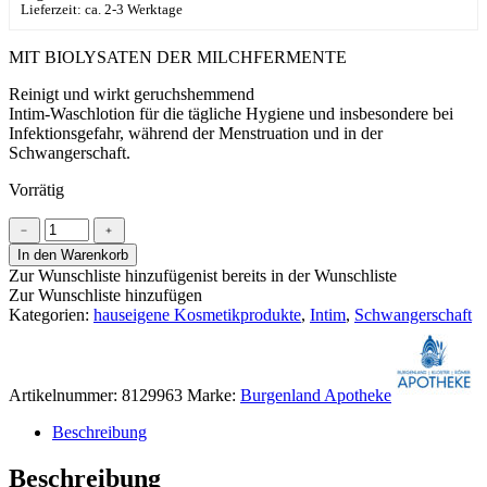
Lieferzeit: ca. 2-3 Werktage
MIT BIOLYSATEN DER MILCHFERMENTE
Reinigt und wirkt geruchshemmend
​Intim-Waschlotion für die tägliche Hygiene und insbesondere bei
Infektionsgefahr, während der Menstruation und in der
Schwangerschaft.
Vorrätig
Schützende
﹣
﹢
Intim-
In den Warenkorb
Waschlotion
Zur Wunschliste hinzufügen
ist bereits in der Wunschliste
pH
Zur Wunschliste hinzufügen
4.5
Kategorien:
hauseigene Kosmetikprodukte
,
Intim
,
Schwangerschaft
Menge
Artikelnummer:
8129963
Marke:
Burgenland Apotheke
Beschreibung
Beschreibung