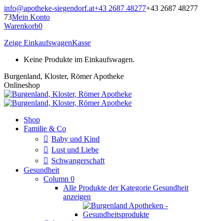
Zum
info@apotheke-siegendorf.at
+43 2687 48277
+43 2687 48277
Inhalt
73
Mein Konto
springen
Warenkorb
0
Zeige Einkaufswagen
Kasse
Keine Produkte im Einkaufswagen.
Burgenland, Kloster, Römer Apotheke
Onlineshop
Shop
Familie & Co
Baby und Kind
Lust und Liebe
Schwangerschaft
Gesundheit
Column 0
Alle Produkte der Kategorie Gesundheit
anzeigen