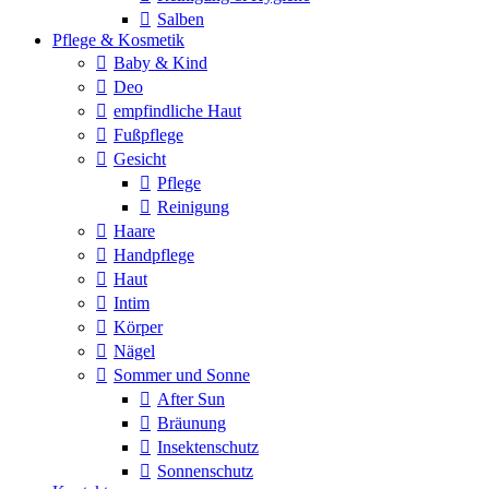
Salben
Pflege & Kosmetik
Baby & Kind
Deo
empfindliche Haut
Fußpflege
Gesicht
Pflege
Reinigung
Haare
Handpflege
Haut
Intim
Körper
Nägel
Sommer und Sonne
After Sun
Bräunung
Insektenschutz
Sonnenschutz