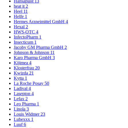
Hansaplast
13
heat it
2
Heel
11
Helfe
1
Hermes Arzneimittel GmbH
4
Hexal
2
HWS-OTC
4
InfectoPharm
1
Insecticum
1
Jacoby GM Pharma GmbH
2
Johnson & Johnson
11
Karo Pharma GmbH
3
Kijimea
4
Klosterfrau
20
Kwizda
21
Kytta
1
La Roche Posay
50
Ladival
4
Lasepton
4
Lefax
2
Leo Pharma
1
Linola
3
Louis Widmer
23
Lubexxx
1
Luuf
6