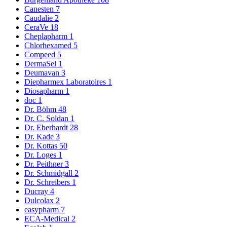
Canesten
7
Caudalie
2
CeraVe
18
Cheplapharm
1
Chlorhexamed
5
Compeed
5
DermaSel
1
Deumavan
3
Diepharmex Laboratoires
1
Diosapharm
1
doc
1
Dr. Böhm
48
Dr. C. Soldan
1
Dr. Eberhardt
28
Dr. Kade
3
Dr. Kottas
50
Dr. Loges
1
Dr. Peithner
3
Dr. Schmidgall
2
Dr. Schreibers
1
Ducray
4
Dulcolax
2
easypharm
7
ECA-Medical
2