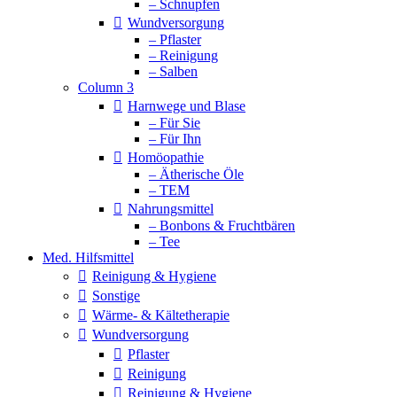
– Schnupfen
Wundversorgung
– Pflaster
– Reinigung
– Salben
Column 3
Harnwege und Blase
– Für Sie
– Für Ihn
Homöopathie
– Ätherische Öle
– TEM
Nahrungsmittel
– Bonbons & Fruchtbären
– Tee
Med. Hilfsmittel
Reinigung & Hygiene
Sonstige
Wärme- & Kältetherapie
Wundversorgung
Pflaster
Reinigung
Reinigung & Hygiene