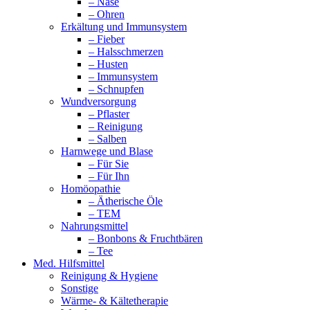
– Nase
– Ohren
Erkältung und Immunsystem
– Fieber
– Halsschmerzen
– Husten
– Immunsystem
– Schnupfen
Wundversorgung
– Pflaster
– Reinigung
– Salben
Harnwege und Blase
– Für Sie
– Für Ihn
Homöopathie
– Ätherische Öle
– TEM
Nahrungsmittel
– Bonbons & Fruchtbären
– Tee
Med. Hilfsmittel
Reinigung & Hygiene
Sonstige
Wärme- & Kältetherapie