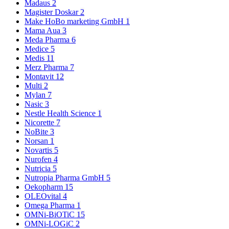
Madaus
2
Magister Doskar
2
Make HoBo marketing GmbH
1
Mama Aua
3
Meda Pharma
6
Medice
5
Medis
11
Merz Pharma
7
Montavit
12
Multi
2
Mylan
7
Nasic
3
Nestle Health Science
1
Nicorette
7
NoBite
3
Norsan
1
Novartis
5
Nurofen
4
Nutricia
5
Nutropia Pharma GmbH
5
Oekopharm
15
OLEOvital
4
Omega Pharma
1
OMNi-BiOTiC
15
OMNi-LOGiC
2