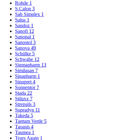
Rohde
1
S.Calon
3
Sab Simplex
1
Salus
1
Sandoz
1
Sanofi
12
Sanopal
1
Sanostol
3
Sanova
49
Schülke
5
Schwabe
12
Sigmapharm
13
Similasan
7
Sinapharm
1
Sinupret
4
Sonnentor
7
Stada
22
Stilaxx
7
Strepsils
3
Supradyn
11
Takeda
5
Tantum Verde
5
Taoasis
4
Taumea
1
Tears Again
1