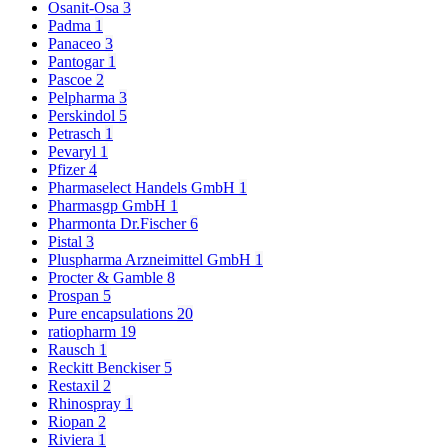
Osanit-Osa
3
Padma
1
Panaceo
3
Pantogar
1
Pascoe
2
Pelpharma
3
Perskindol
5
Petrasch
1
Pevaryl
1
Pfizer
4
Pharmaselect Handels GmbH
1
Pharmasgp GmbH
1
Pharmonta Dr.Fischer
6
Pistal
3
Pluspharma Arzneimittel GmbH
1
Procter & Gamble
8
Prospan
5
Pure encapsulations
20
ratiopharm
19
Rausch
1
Reckitt Benckiser
5
Restaxil
2
Rhinospray
1
Riopan
2
Riviera
1