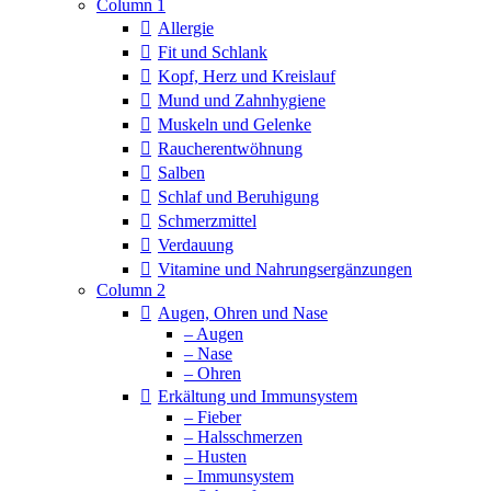
Column 1
Allergie
Fit und Schlank
Kopf, Herz und Kreislauf
Mund und Zahnhygiene
Muskeln und Gelenke
Raucherentwöhnung
Salben
Schlaf und Beruhigung
Schmerzmittel
Verdauung
Vitamine und Nahrungsergänzungen
Column 2
Augen, Ohren und Nase
– Augen
– Nase
– Ohren
Erkältung und Immunsystem
– Fieber
– Halsschmerzen
– Husten
– Immunsystem