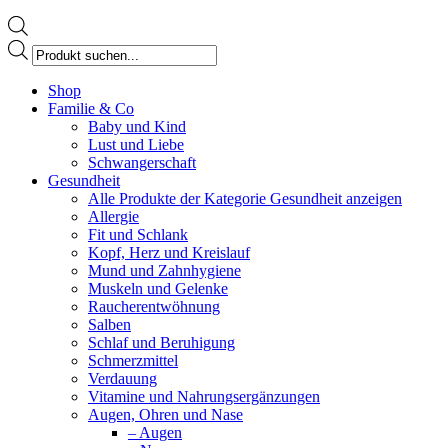
Products
search
Facebook
Shop
page
Familie & Co
opens
Baby und Kind
in
Lust und Liebe
new
Schwangerschaft
window
Gesundheit
Alle Produkte der Kategorie Gesundheit anzeigen
Allergie
Fit und Schlank
Kopf, Herz und Kreislauf
Mund und Zahnhygiene
Muskeln und Gelenke
Raucherentwöhnung
Salben
Schlaf und Beruhigung
Schmerzmittel
Verdauung
Vitamine und Nahrungsergänzungen
Augen, Ohren und Nase
– Augen