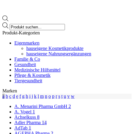
Products
search
Produkt-Kategorien
Eigenmarken
hauseigene Kosmetikprodukte
hauseigene Nahrungsergänzungen
Familie & Co
Gesundheit
Medizinische Hilfsmittel
Pflege & Kosmetik
Tiergesundheit
Marken
a
b
c
d
e
f
g
h
i
j
k
l
m
n
o
p
r
s
t
u
v
w
A. Menarini Pharma GmbH
2
A. Vogel
1
Achselkuss
8
Adler Pharma
14
AdTab
1
AGEPHA Pharma
2