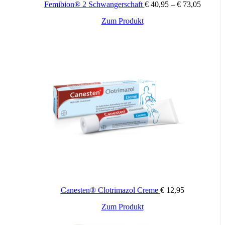
Femibion® 2 Schwangerschaft
€
40,95
–
€
73,05
Dieses
Zum Produkt
Produkt
weist
mehrere
Varianten
auf.
Die
Optionen
können
auf
der
Produktseite
gewählt
werden
Canesten® Clotrimazol Creme
€
12,95
Zum Produkt