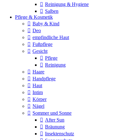
Reinigung & Hygiene
Salben
Pflege & Kosmetik
Baby & Kind
Deo
empfindliche Haut
Fußpflege
Gesicht
Pflege
Reinigung
Haare
Handpflege
Haut
Intim
Körper
Nägel
Sommer und Sonne
After Sun
Bräunung
Insektenschutz