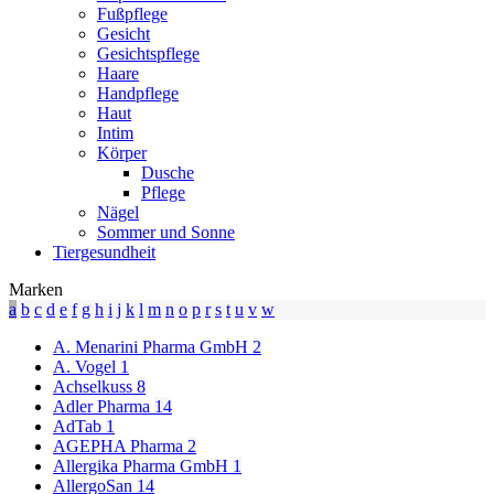
Fußpflege
Gesicht
Gesichtspflege
Haare
Handpflege
Haut
Intim
Körper
Dusche
Pflege
Nägel
Sommer und Sonne
Tiergesundheit
Marken
a
b
c
d
e
f
g
h
i
j
k
l
m
n
o
p
r
s
t
u
v
w
A. Menarini Pharma GmbH
2
A. Vogel
1
Achselkuss
8
Adler Pharma
14
AdTab
1
AGEPHA Pharma
2
Allergika Pharma GmbH
1
AllergoSan
14