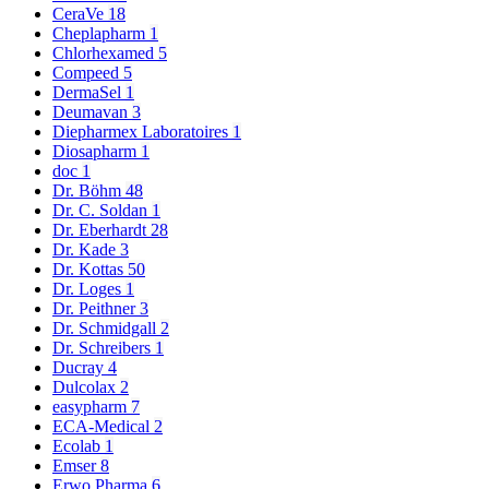
CeraVe
18
Cheplapharm
1
Chlorhexamed
5
Compeed
5
DermaSel
1
Deumavan
3
Diepharmex Laboratoires
1
Diosapharm
1
doc
1
Dr. Böhm
48
Dr. C. Soldan
1
Dr. Eberhardt
28
Dr. Kade
3
Dr. Kottas
50
Dr. Loges
1
Dr. Peithner
3
Dr. Schmidgall
2
Dr. Schreibers
1
Ducray
4
Dulcolax
2
easypharm
7
ECA-Medical
2
Ecolab
1
Emser
8
Erwo Pharma
6