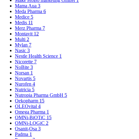
Make HoBo marketing GmbH
1
Mama Aua
3
Meda Pharma
6
Medice
5
Medis
11
Merz Pharma
7
Montavit
12
Multi
2
Mylan
7
Nasic
3
Nestle Health Science
1
Nicorette
7
NoBite
3
Norsan
1
Novartis
5
Nurofen
4
Nutricia
5
Nutropia Pharma GmbH
5
Oekopharm
15
OLEOvital
4
Omega Pharma
1
OMNi-BiOTiC
15
OMNi-LOGiC
2
Osanit-Osa
3
Padma
1