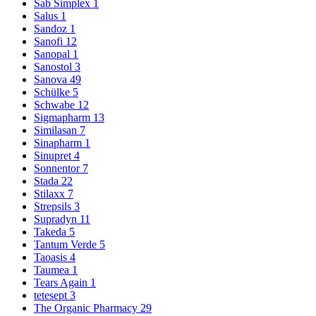
Sab Simplex
1
Salus
1
Sandoz
1
Sanofi
12
Sanopal
1
Sanostol
3
Sanova
49
Schülke
5
Schwabe
12
Sigmapharm
13
Similasan
7
Sinapharm
1
Sinupret
4
Sonnentor
7
Stada
22
Stilaxx
7
Strepsils
3
Supradyn
11
Takeda
5
Tantum Verde
5
Taoasis
4
Taumea
1
Tears Again
1
tetesept
3
The Organic Pharmacy
29