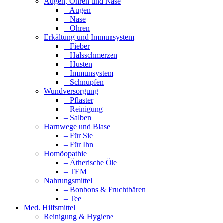
Augen, Ohren und Nase
– Augen
– Nase
– Ohren
Erkältung und Immunsystem
– Fieber
– Halsschmerzen
– Husten
– Immunsystem
– Schnupfen
Wundversorgung
– Pflaster
– Reinigung
– Salben
Harnwege und Blase
– Für Sie
– Für Ihn
Homöopathie
– Ätherische Öle
– TEM
Nahrungsmittel
– Bonbons & Fruchtbären
– Tee
Med. Hilfsmittel
Reinigung & Hygiene