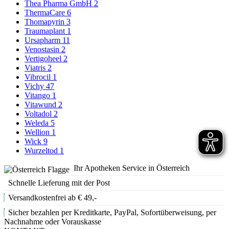
Thea Pharma GmbH
2
ThermaCare
6
Thomapyrin
3
Traumaplant
1
Ursapharm
11
Venostasin
2
Vertigoheel
2
Viatris
2
Vibrocil
1
Vichy
47
Vitango
1
Vitawund
2
Voltadol
2
Weleda
5
Wellion
1
Wick
9
Wurzeltod
1
Ihr Apotheken Service in Österreich
Schnelle Lieferung mit der Post
Versandkostenfrei ab € 49,-
Sicher bezahlen per Kreditkarte, PayPal, Sofortüberweisung, per
Nachnahme oder Vorauskasse