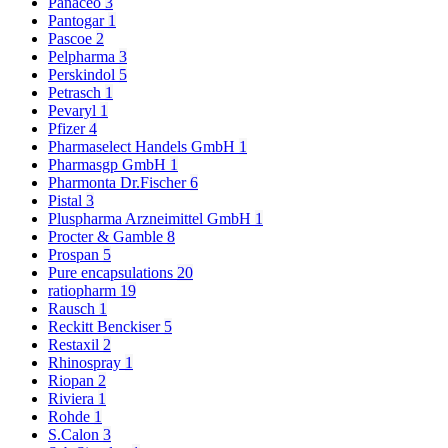
Panaceo
3
Pantogar
1
Pascoe
2
Pelpharma
3
Perskindol
5
Petrasch
1
Pevaryl
1
Pfizer
4
Pharmaselect Handels GmbH
1
Pharmasgp GmbH
1
Pharmonta Dr.Fischer
6
Pistal
3
Pluspharma Arzneimittel GmbH
1
Procter & Gamble
8
Prospan
5
Pure encapsulations
20
ratiopharm
19
Rausch
1
Reckitt Benckiser
5
Restaxil
2
Rhinospray
1
Riopan
2
Riviera
1
Rohde
1
S.Calon
3