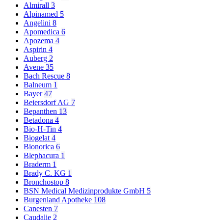
Almirall
3
Alpinamed
5
Angelini
8
Apomedica
6
Apozema
4
Aspirin
4
Auberg
2
Avene
35
Bach Rescue
8
Balneum
1
Bayer
47
Beiersdorf AG
7
Bepanthen
13
Betadona
4
Bio-H-Tin
4
Biogelat
4
Bionorica
6
Blephacura
1
Braderm
1
Brady C. KG
1
Bronchostop
8
BSN Medical Medizinprodukte GmbH
5
Burgenland Apotheke
108
Canesten
7
Caudalie
2