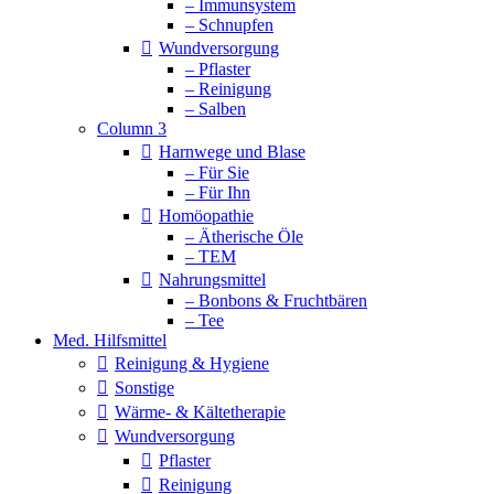
– Immunsystem
– Schnupfen
Wundversorgung
– Pflaster
– Reinigung
– Salben
Column 3
Harnwege und Blase
– Für Sie
– Für Ihn
Homöopathie
– Ätherische Öle
– TEM
Nahrungsmittel
– Bonbons & Fruchtbären
– Tee
Med. Hilfsmittel
Reinigung & Hygiene
Sonstige
Wärme- & Kältetherapie
Wundversorgung
Pflaster
Reinigung