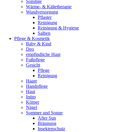
Sonstige
Wärme- & Kältetherapie
Wundversorgung
Pflaster
Reinigung
Reinigung & Hygiene
Salben
Pflege & Kosmetik
Baby & Kind
Deo
empfindliche Haut
Fußpflege
Gesicht
Pflege
Reinigung
Haare
Handpflege
Haut
Intim
Körper
Nägel
Sommer und Sonne
After Sun
Bräunung
Insektenschutz