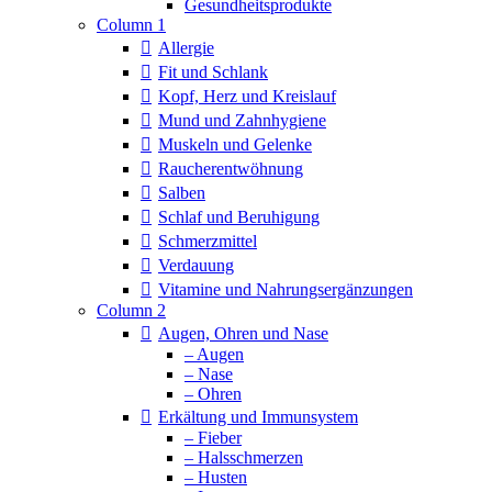
Column 1
Allergie
Fit und Schlank
Kopf, Herz und Kreislauf
Mund und Zahnhygiene
Muskeln und Gelenke
Raucherentwöhnung
Salben
Schlaf und Beruhigung
Schmerzmittel
Verdauung
Vitamine und Nahrungsergänzungen
Column 2
Augen, Ohren und Nase
– Augen
– Nase
– Ohren
Erkältung und Immunsystem
– Fieber
– Halsschmerzen
– Husten