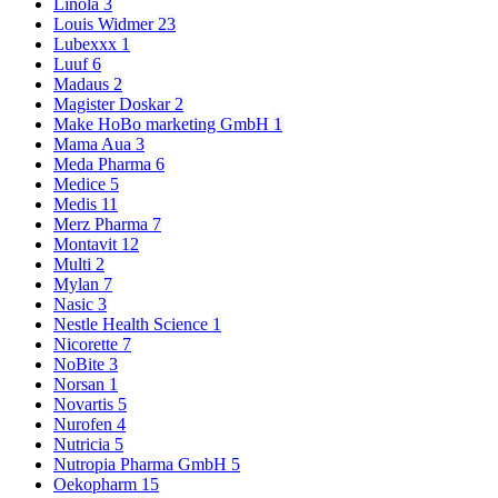
Linola
3
Louis Widmer
23
Lubexxx
1
Luuf
6
Madaus
2
Magister Doskar
2
Make HoBo marketing GmbH
1
Mama Aua
3
Meda Pharma
6
Medice
5
Medis
11
Merz Pharma
7
Montavit
12
Multi
2
Mylan
7
Nasic
3
Nestle Health Science
1
Nicorette
7
NoBite
3
Norsan
1
Novartis
5
Nurofen
4
Nutricia
5
Nutropia Pharma GmbH
5
Oekopharm
15