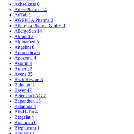
Achselkuss
8
Adler Pharma
14
AdTab
1
AGEPHA Pharma
2
Allergika Pharma GmbH
1
AllergoSan
14
Almirall
3
Alpinamed
5
Angelini
8
Apomedica
6
Apozema
4
Aspirin
4
Auberg
2
Avene
35
Bach Rescue
8
Balneum
1
Bayer
47
Beiersdorf AG
7
Bepanthen
13
Betadona
4
Bio-H-Tin
4
Biogelat
4
Bionorica
6
Blephacura
1
Braderm
1