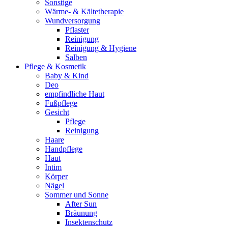
Sonstige
Wärme- & Kältetherapie
Wundversorgung
Pflaster
Reinigung
Reinigung & Hygiene
Salben
Pflege & Kosmetik
Baby & Kind
Deo
empfindliche Haut
Fußpflege
Gesicht
Pflege
Reinigung
Haare
Handpflege
Haut
Intim
Körper
Nägel
Sommer und Sonne
After Sun
Bräunung
Insektenschutz