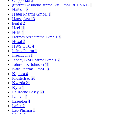
Grippostad
3
guterrat Gesundheitsprodukte GmbH & Co KG
1
Hafesan
3
Hager Pharma GmbH
1
Hansaplast
13
heat it
2
Heel
11
Helfe
1
Hermes Arzneimittel GmbH
4
Hexal
2
HWS-OTC
4
InfectoPharm
1
Insecticum
1
Jacoby GM Pharma GmbH
2
Johnson & Johnson
11
Karo Pharma GmbH
3
Kijimea
4
Klosterfrau
20
Kwizda
21
Kytta
1
La Roche Posay
50
Ladival
4
Lasepton
4
Lefax
2
Leo Pharma
1