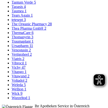
Tantum Verde
5
Taoasis
4
Taumea
1
Tears Again
1
tetesept
3
The Organic Pharmacy
28
Thea Pharma GmbH
2
ThermaCare
6
Thomapyrin
3
Traumaplant
1
Ursapharm
11
Venostasin
2
Vertigoheel
2
Viatris
2
Vibrocil
1
Vichy
47
Vitango
1
Vitawund
2
Voltadol
2
Weleda
5
Wellion
1
Wick
9
Wurzeltod
1
Ihr Apotheken Service in Österreich