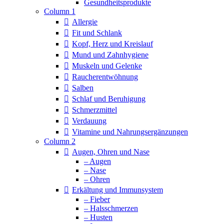
Column 1
Allergie
Fit und Schlank
Kopf, Herz und Kreislauf
Mund und Zahnhygiene
Muskeln und Gelenke
Raucherentwöhnung
Salben
Schlaf und Beruhigung
Schmerzmittel
Verdauung
Vitamine und Nahrungsergänzungen
Column 2
Augen, Ohren und Nase
– Augen
– Nase
– Ohren
Erkältung und Immunsystem
– Fieber
– Halsschmerzen
– Husten