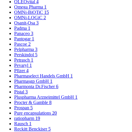
OLEOvital
4
Omega Pharma
1
OMNi-BiOTiC
15
OMNi-LOGiC
2
Osanit-Osa
3
Padma
1
Panaceo
3
Pantogar
1
Pascoe
2
Pelpharma
3
Perskindol
5
Petrasch
1
Pevaryl
1
Pfizer
4
Pharmaselect Handels GmbH
1
Pharmasgp GmbH
1
Pharmonta Dr.Fischer
6
Pistal
3
Pluspharma Arzneimittel GmbH
1
Procter & Gamble
8
Prospan
5
Pure encapsulations
20
ratiopharm
19
Rausch
1
Reckitt Benckiser
5