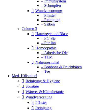
– Immunsystem
– Schnupfen
Wundversorgung
– Pflaster
– Reinigung
– Salben
Column 3
Harnwege und Blase
– Für Sie
– Für Ihn
Homöopathie
– Ätherische Öle
– TEM
Nahrungsmittel
– Bonbons & Fruchtbären
– Tee
Med. Hilfsmittel
Reinigung & Hygiene
Sonstige
Wärme- & Kältetherapie
Wundversorgung
Pflaster
Reinigung