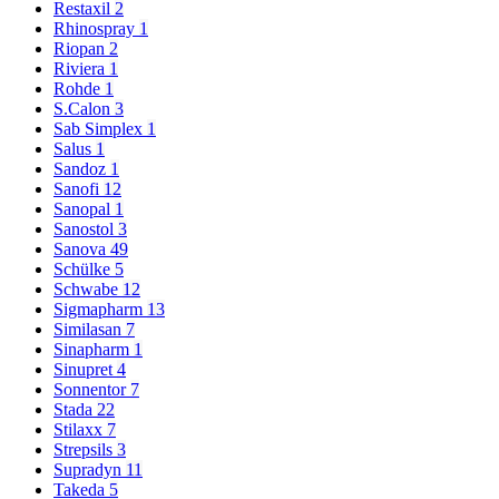
Restaxil
2
Rhinospray
1
Riopan
2
Riviera
1
Rohde
1
S.Calon
3
Sab Simplex
1
Salus
1
Sandoz
1
Sanofi
12
Sanopal
1
Sanostol
3
Sanova
49
Schülke
5
Schwabe
12
Sigmapharm
13
Similasan
7
Sinapharm
1
Sinupret
4
Sonnentor
7
Stada
22
Stilaxx
7
Strepsils
3
Supradyn
11
Takeda
5