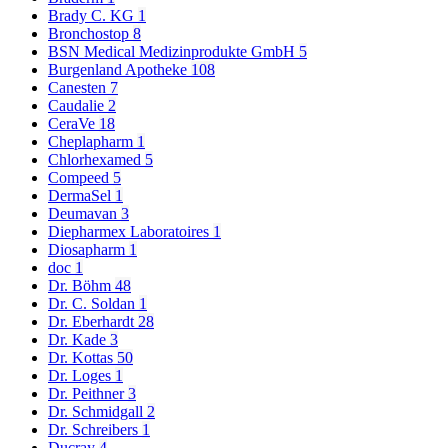
Brady C. KG
1
Bronchostop
8
BSN Medical Medizinprodukte GmbH
5
Burgenland Apotheke
108
Canesten
7
Caudalie
2
CeraVe
18
Cheplapharm
1
Chlorhexamed
5
Compeed
5
DermaSel
1
Deumavan
3
Diepharmex Laboratoires
1
Diosapharm
1
doc
1
Dr. Böhm
48
Dr. C. Soldan
1
Dr. Eberhardt
28
Dr. Kade
3
Dr. Kottas
50
Dr. Loges
1
Dr. Peithner
3
Dr. Schmidgall
2
Dr. Schreibers
1
Ducray
4