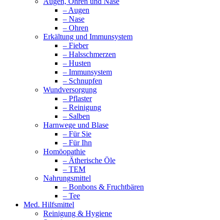
Augen, Ohren und Nase
– Augen
– Nase
– Ohren
Erkältung und Immunsystem
– Fieber
– Halsschmerzen
– Husten
– Immunsystem
– Schnupfen
Wundversorgung
– Pflaster
– Reinigung
– Salben
Harnwege und Blase
– Für Sie
– Für Ihn
Homöopathie
– Ätherische Öle
– TEM
Nahrungsmittel
– Bonbons & Fruchtbären
– Tee
Med. Hilfsmittel
Reinigung & Hygiene