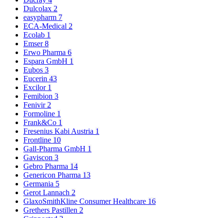
Dulcolax
2
easypharm
7
ECA-Medical
2
Ecolab
1
Emser
8
Erwo Pharma
6
Espara GmbH
1
Eubos
3
Eucerin
43
Excilor
1
Femibion
3
Fenivir
2
Formoline
1
Frank&Co
1
Fresenius Kabi Austria
1
Frontline
10
Gall-Pharma GmbH
1
Gaviscon
3
Gebro Pharma
14
Genericon Pharma
13
Germania
5
Gerot Lannach
2
GlaxoSmithKline Consumer Healthcare
16
Grethers Pastillen
2