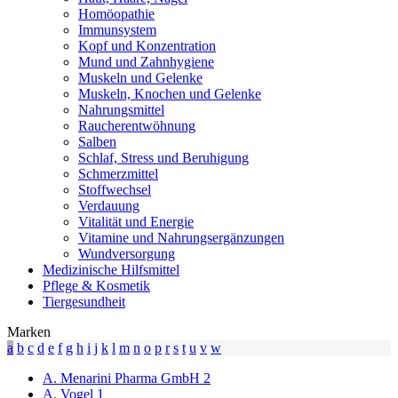
Homöopathie
Immunsystem
Kopf und Konzentration
Mund und Zahnhygiene
Muskeln und Gelenke
Muskeln, Knochen und Gelenke
Nahrungsmittel
Raucherentwöhnung
Salben
Schlaf, Stress und Beruhigung
Schmerzmittel
Stoffwechsel
Verdauung
Vitalität und Energie
Vitamine und Nahrungsergänzungen
Wundversorgung
Medizinische Hilfsmittel
Pflege & Kosmetik
Tiergesundheit
Marken
a
b
c
d
e
f
g
h
i
j
k
l
m
n
o
p
r
s
t
u
v
w
A. Menarini Pharma GmbH
2
A. Vogel
1