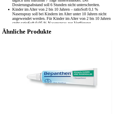
täglich und maximal 7 Tage hintereinander. Der
Dosierungsabstand soll 6 Stunden nicht unterschreiten.
Kinder im Alter von 2 bis 10 Jahren – ratioSoft 0,1 %
Nasenspray soll bei Kindern im Alter unter 10 Jahren nicht
angewendet werden. Für Kinder im Alter von 2 bis 10 Jahren
steht ratioSoft 0,05 % Nasenspray zur Verfügung.
Die Anwendung von Xylometazolin-hältigen Arzneimitteln
Ähnliche Produkte
bei Kindern im Alter unter 2 Jahren wird nicht empfohlen.
Inhaltsstoffe
Der Wirkstoff ist Xylometazolinhydrochlorid. 1 ml Lösung
enthält 1,0 mg Xylometazolinhydrochlorid.
Die sonstigen Bestandteile sind: Citronensäure-Monohydrat,
Natriumcitrat-Dihydrat, Glycerol 85 % und Wasser für
Injektionszwecke
Wichtige Hinweise:
Zugelassenes Arzneimittel: Zu Risiken und Nebenwirkungen lesen
Sie die Packungsbeilage und fragen Sie Ihren Arzt oder Apotheker.
Die angegebene empfohlene Tagesdosis nicht überschreiten. Für
Kinder unerreichbar aufbewahren.