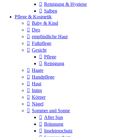
Reinigung & Hygiene
Salben
Pflege & Kosmetik
Baby & Kind
Deo
empfindliche Haut
Fußpflege
Gesicht
Pflege
Reinigung
Haare
Handpflege
Haut
Intim
Körper
Nägel
Sommer und Sonne
After Sun
Bräunung
Insektenschutz