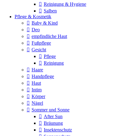
Reinigung & Hygiene
Salben
Pflege & Kosmetik
Baby & Kind
Deo
empfindliche Haut
Fußpflege
Gesicht
Pflege
Reinigung
Haare
Handpflege
Haut
Intim
Körper
Nägel
Sommer und Sonne
After Sun
Bräunung
Insektenschutz