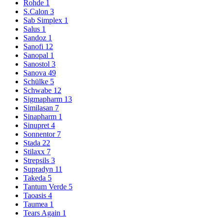
Rohde
1
S.Calon
3
Sab Simplex
1
Salus
1
Sandoz
1
Sanofi
12
Sanopal
1
Sanostol
3
Sanova
49
Schülke
5
Schwabe
12
Sigmapharm
13
Similasan
7
Sinapharm
1
Sinupret
4
Sonnentor
7
Stada
22
Stilaxx
7
Strepsils
3
Supradyn
11
Takeda
5
Tantum Verde
5
Taoasis
4
Taumea
1
Tears Again
1