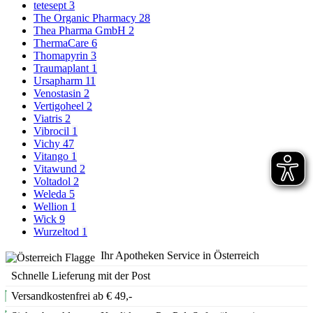
tetesept
3
The Organic Pharmacy
28
Thea Pharma GmbH
2
ThermaCare
6
Thomapyrin
3
Traumaplant
1
Ursapharm
11
Venostasin
2
Vertigoheel
2
Viatris
2
Vibrocil
1
Vichy
47
Vitango
1
Vitawund
2
Voltadol
2
Weleda
5
Wellion
1
Wick
9
Wurzeltod
1
Ihr Apotheken Service in Österreich
Schnelle Lieferung mit der Post
Versandkostenfrei ab € 49,-