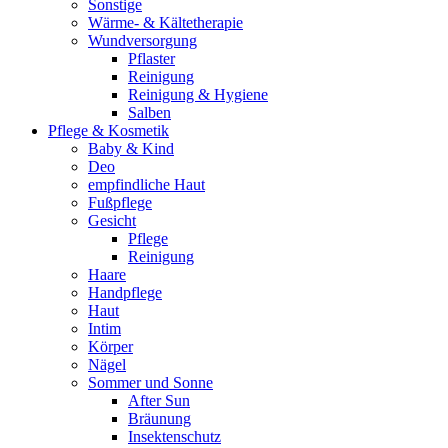
Sonstige
Wärme- & Kältetherapie
Wundversorgung
Pflaster
Reinigung
Reinigung & Hygiene
Salben
Pflege & Kosmetik
Baby & Kind
Deo
empfindliche Haut
Fußpflege
Gesicht
Pflege
Reinigung
Haare
Handpflege
Haut
Intim
Körper
Nägel
Sommer und Sonne
After Sun
Bräunung
Insektenschutz