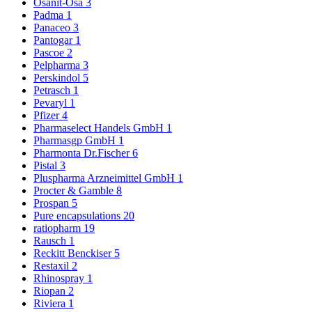
Osanit-Osa
3
Padma
1
Panaceo
3
Pantogar
1
Pascoe
2
Pelpharma
3
Perskindol
5
Petrasch
1
Pevaryl
1
Pfizer
4
Pharmaselect Handels GmbH
1
Pharmasgp GmbH
1
Pharmonta Dr.Fischer
6
Pistal
3
Pluspharma Arzneimittel GmbH
1
Procter & Gamble
8
Prospan
5
Pure encapsulations
20
ratiopharm
19
Rausch
1
Reckitt Benckiser
5
Restaxil
2
Rhinospray
1
Riopan
2
Riviera
1