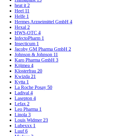
heat it
2
Heel
11
Helfe
1
Hermes Arzneimittel GmbH
4
Hexal
2
HWS-OTC
4
InfectoPharm
1
Insecticum
1
Jacoby GM Pharma GmbH
2
Johnson & Johnson
11
Karo Pharma GmbH
3
Kijimea
4
Klosterfrau
20
Kwizda
21
Kytta
1
La Roche Posay
50
Ladival
4
Lasepton
4
Lefax
2
Leo Pharma
1
Linola
3
Louis Widmer
23
Lubexxx
1
Luuf
6