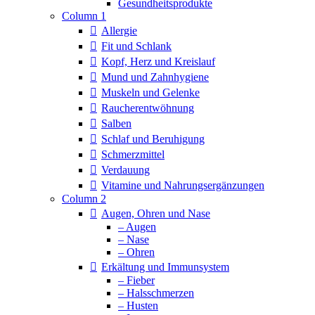
Column 1
Allergie
Fit und Schlank
Kopf, Herz und Kreislauf
Mund und Zahnhygiene
Muskeln und Gelenke
Raucherentwöhnung
Salben
Schlaf und Beruhigung
Schmerzmittel
Verdauung
Vitamine und Nahrungsergänzungen
Column 2
Augen, Ohren und Nase
– Augen
– Nase
– Ohren
Erkältung und Immunsystem
– Fieber
– Halsschmerzen
– Husten