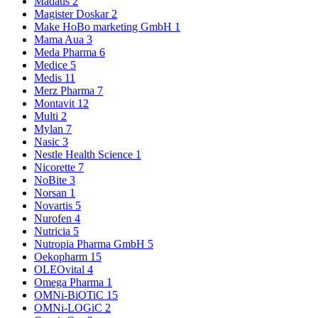
Madaus
2
Magister Doskar
2
Make HoBo marketing GmbH
1
Mama Aua
3
Meda Pharma
6
Medice
5
Medis
11
Merz Pharma
7
Montavit
12
Multi
2
Mylan
7
Nasic
3
Nestle Health Science
1
Nicorette
7
NoBite
3
Norsan
1
Novartis
5
Nurofen
4
Nutricia
5
Nutropia Pharma GmbH
5
Oekopharm
15
OLEOvital
4
Omega Pharma
1
OMNi-BiOTiC
15
OMNi-LOGiC
2