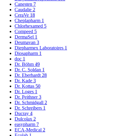
Canesten
7
Caudalie
2
CeraVe
18
Cheplapharm
1
Chlorhexamed
5
Compeed
5
DermaSel
1
Deumavan
3
Diepharmex Laboratoires
1
Diosapharm
1
doc
1
Dr. Böhm
49
Dr. C. Soldan
1
Dr. Eberhardt
28
Dr. Kade
3
Dr. Kottas
50
Dr. Loges
1
Dr. Peithner
3
Dr. Schmidgall
2
Dr. Schreibers
1
Ducray
4
Dulcolax
2
easypharm
7
ECA-Medical
2
Ecolab
1