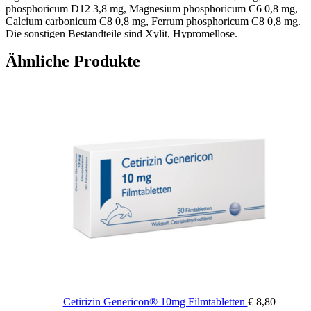
phosphoricum D12 3,8 mg, Magnesium phosphoricum C6 0,8 mg,
Calcium carbonicum C8 0,8 mg, Ferrum phosphoricum C8 0,8 mg.
Die sonstigen Bestandteile sind Xylit, Hypromellose.
Ähnliche Produkte
Anwendung
Falls vom Arzt nicht anders verordnet, gibt man Kindern im
Zahnungsalter halbstündlich, bei starken Schmerzen auch
viertelstündlich, etwa 8 Streukügelchen auf die Zunge. Bei
Nachlassen der Beschwerden seltener anwenden.
Besondere Hinweise
Osanit Zahnungskügelchen sind zuckerfrei.Trägerstoff für die
Kügelchen ist Xylit, ein natürlicher Zuckeraustauschstoff, der
nahezu die gleiche Süßkraft wie Saccharose hat. Eine
hervorstechende Eigenschaft von Xylit ist seine karieshemmende
Wirkung.Über Wirkung und mögliche unerwünschte Wirkungen
informieren Gebrauchsinformation, Arzt oder Apotheker.
Calcium carbonicum (Homoeopathie), Calcium
Cetirizin Genericon® 10mg Filmtabletten
€
8,80
phosphoricum (Homoeopathie), Chamomilla recutita