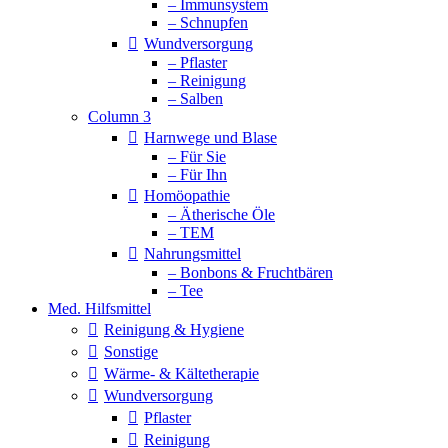
– Immunsystem
– Schnupfen
Wundversorgung
– Pflaster
– Reinigung
– Salben
Column 3
Harnwege und Blase
– Für Sie
– Für Ihn
Homöopathie
– Ätherische Öle
– TEM
Nahrungsmittel
– Bonbons & Fruchtbären
– Tee
Med. Hilfsmittel
Reinigung & Hygiene
Sonstige
Wärme- & Kältetherapie
Wundversorgung
Pflaster
Reinigung