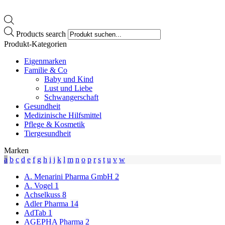
Products search
Produkt-Kategorien
Eigenmarken
Familie & Co
Baby und Kind
Lust und Liebe
Schwangerschaft
Gesundheit
Medizinische Hilfsmittel
Pflege & Kosmetik
Tiergesundheit
Marken
a
b
c
d
e
f
g
h
i
j
k
l
m
n
o
p
r
s
t
u
v
w
A. Menarini Pharma GmbH
2
A. Vogel
1
Achselkuss
8
Adler Pharma
14
AdTab
1
AGEPHA Pharma
2