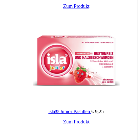
Inhaltsstoffe:
(Homoeopathie), Ferrum phosphoricum
Zum Produkt
(Homoeopathie), Magnesium phosphoricum
(Homoeopathie)
Wichtige Hinweise:
Zugelassenes Arzneimittel: Zu Risiken und Nebenwirkungen lesen
Sie die Packungsbeilage und fragen Sie Ihren Arzt oder Apotheker.
Die angegebene empfohlene Tagesdosis nicht überschreiten. Für
Kinder unerreichbar aufbewahren.
isla® Junior Pastillen
€
9,25
Zum Produkt