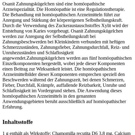
Osanit Zahnungskügelchen sind eine homöopathische
Arzneispezialität. Die Homöopathie ist eine Regulationstherapie.
Die Behandlung mit homöopathischen Arzneimitteln führt zur
Anregung und Stärkung der körpereigenen Selbstheilungskraft.
Durch die Verwendung des Zuckeraustauschstoffes Xylit wird der
Entstehung von Karies vorgebeugt. Osanit Zahnungskügelchen
werden zur Anregung der Selbstheilungskraft bei
Zahnungsbeschwerden bei Kleinkindern verbunden mit heftigen
Schmerzzuständen, Zahnungsfieber, Zahnungsdurchfall, Reiz- und
Unruhezuständen und Schlaflosigkeit
angewendet.Zahnungskügelchen werden aus fünf homöopathischen
Einzelkomponenten hergestellt, wobei jede dieser Komponenten
einen Beitrag zur Wirksamkeit leistet. Die homöopathischen
Arzneimittelbilder dieser Komponenten entsprechen speziell den
Beschwerden während der Zahnungszeit, bei denen Schmerzen,
Fieber, Durchfall, Krämpfe, auffallende Reizbarkeit, Unruhe und
Schlaflosigkeit im Vordergrund stehen. Die Anwendung dieses
homöopathischen Arzneimittels in den genannten
Anwendungsgebieten beruht ausschließlich auf homöopathischer
Erfahrung.
Inhaltsstoffe
1 g enthält als Wirkstoffe: Chamomilla recutita D6 3,8 mg, Calcium