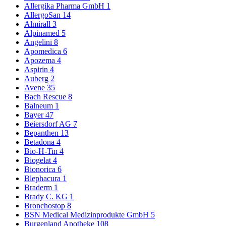
Allergika Pharma GmbH
1
AllergoSan
14
Almirall
3
Alpinamed
5
Angelini
8
Apomedica
6
Apozema
4
Aspirin
4
Auberg
2
Avene
35
Bach Rescue
8
Balneum
1
Bayer
47
Beiersdorf AG
7
Bepanthen
13
Betadona
4
Bio-H-Tin
4
Biogelat
4
Bionorica
6
Blephacura
1
Braderm
1
Brady C. KG
1
Bronchostop
8
BSN Medical Medizinprodukte GmbH
5
Burgenland Apotheke
108