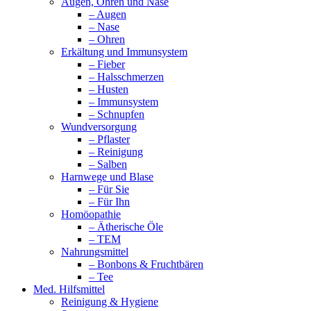
Augen, Ohren und Nase
– Augen
– Nase
– Ohren
Erkältung und Immunsystem
– Fieber
– Halsschmerzen
– Husten
– Immunsystem
– Schnupfen
Wundversorgung
– Pflaster
– Reinigung
– Salben
Harnwege und Blase
– Für Sie
– Für Ihn
Homöopathie
– Ätherische Öle
– TEM
Nahrungsmittel
– Bonbons & Fruchtbären
– Tee
Med. Hilfsmittel
Reinigung & Hygiene