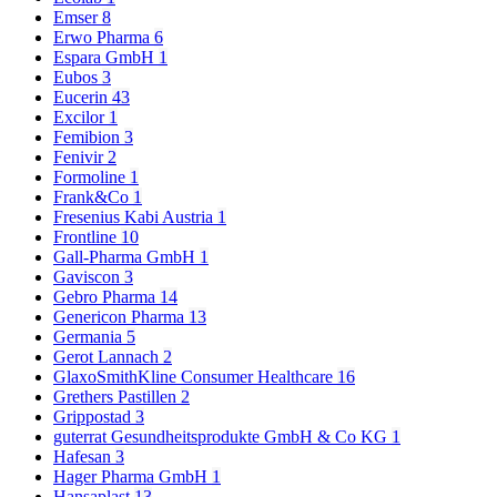
Emser
8
Erwo Pharma
6
Espara GmbH
1
Eubos
3
Eucerin
43
Excilor
1
Femibion
3
Fenivir
2
Formoline
1
Frank&Co
1
Fresenius Kabi Austria
1
Frontline
10
Gall-Pharma GmbH
1
Gaviscon
3
Gebro Pharma
14
Genericon Pharma
13
Germania
5
Gerot Lannach
2
GlaxoSmithKline Consumer Healthcare
16
Grethers Pastillen
2
Grippostad
3
guterrat Gesundheitsprodukte GmbH & Co KG
1
Hafesan
3
Hager Pharma GmbH
1
Hansaplast
13