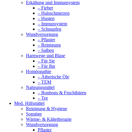
Erkältung und Immunsystem
– Fieber
– Halsschmerzen
– Husten
– Immunsystem
– Schnupfen
Wundversorgung
– Pflaster
– Reinigung
– Salben
Harnwege und Blase
– Für Sie
– Für Ihn
Homöopathie
– Ätherische Öle
– TEM
Nahrungsmittel
– Bonbons & Fruchtbären
– Tee
Med. Hilfsmittel
Reinigung & Hygiene
Sonstige
Wärme- & Kältetherapie
Wundversorgung
Pflaster