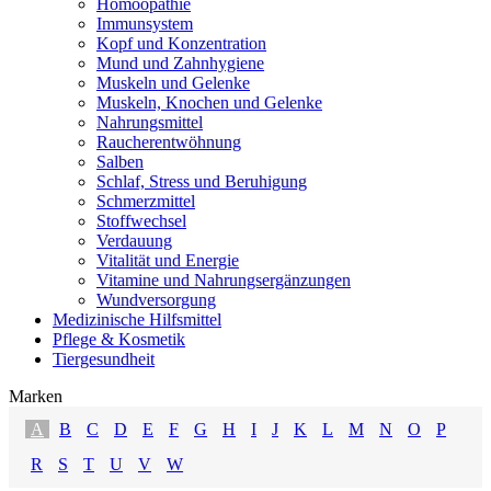
Homöopathie
Immunsystem
Kopf und Konzentration
Mund und Zahnhygiene
Muskeln und Gelenke
Muskeln, Knochen und Gelenke
Nahrungsmittel
Raucherentwöhnung
Salben
Schlaf, Stress und Beruhigung
Schmerzmittel
Stoffwechsel
Verdauung
Vitalität und Energie
Vitamine und Nahrungsergänzungen
Wundversorgung
Medizinische Hilfsmittel
Pflege & Kosmetik
Tiergesundheit
Marken
A
B
C
D
E
F
G
H
I
J
K
L
M
N
O
P
R
S
T
U
V
W