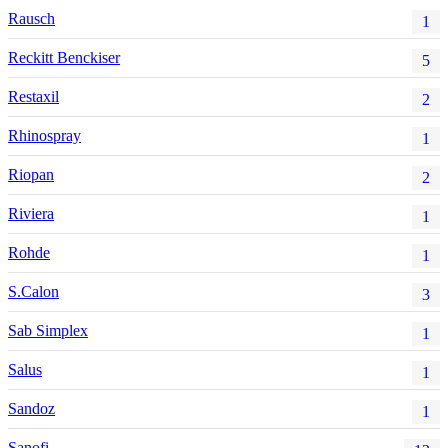
Rausch
1
Reckitt Benckiser
5
Restaxil
2
Rhinospray
1
Riopan
2
Riviera
1
Rohde
1
S.Calon
3
Sab Simplex
1
Salus
1
Sandoz
1
Sanofi