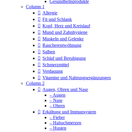
Column 1
Allergie
Fit und Schlank
Kopf, Herz und Kreislauf
Mund und Zahnhygiene
Muskeln und Gelenke
Raucherentwöhnung
Salben
Schlaf und Beruhigung
Schmerzmittel
Verdauung
Vitamine und Nahrungsergänzungen
Column 2
Augen, Ohren und Nase
– Augen
– Nase
– Ohren
Erkältung und Immunsystem
– Fieber
– Halsschmerzen
– Husten