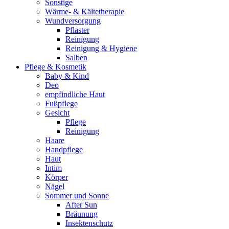
Sonstige
Wärme- & Kältetherapie
Wundversorgung
Pflaster
Reinigung
Reinigung & Hygiene
Salben
Pflege & Kosmetik
Baby & Kind
Deo
empfindliche Haut
Fußpflege
Gesicht
Pflege
Reinigung
Haare
Handpflege
Haut
Intim
Körper
Nägel
Sommer und Sonne
After Sun
Bräunung
Insektenschutz