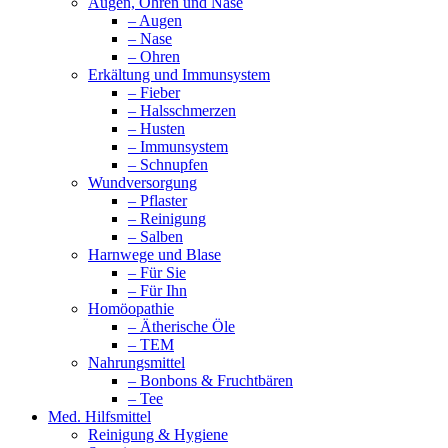
Augen, Ohren und Nase
– Augen
– Nase
– Ohren
Erkältung und Immunsystem
– Fieber
– Halsschmerzen
– Husten
– Immunsystem
– Schnupfen
Wundversorgung
– Pflaster
– Reinigung
– Salben
Harnwege und Blase
– Für Sie
– Für Ihn
Homöopathie
– Ätherische Öle
– TEM
Nahrungsmittel
– Bonbons & Fruchtbären
– Tee
Med. Hilfsmittel
Reinigung & Hygiene