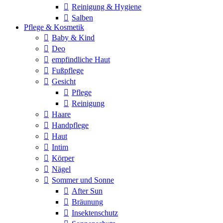
Reinigung & Hygiene
Salben
Pflege & Kosmetik
Baby & Kind
Deo
empfindliche Haut
Fußpflege
Gesicht
Pflege
Reinigung
Haare
Handpflege
Haut
Intim
Körper
Nägel
Sommer und Sonne
After Sun
Bräunung
Insektenschutz