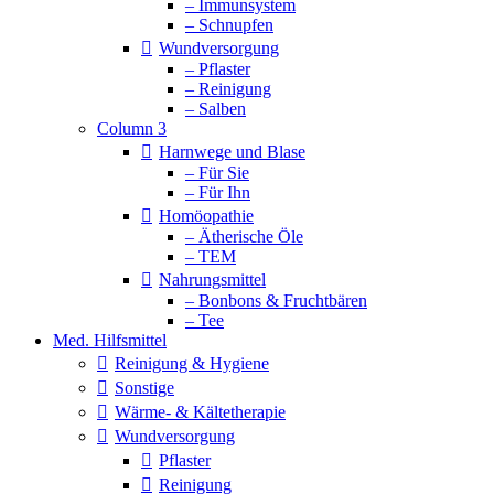
– Immunsystem
– Schnupfen
Wundversorgung
– Pflaster
– Reinigung
– Salben
Column 3
Harnwege und Blase
– Für Sie
– Für Ihn
Homöopathie
– Ätherische Öle
– TEM
Nahrungsmittel
– Bonbons & Fruchtbären
– Tee
Med. Hilfsmittel
Reinigung & Hygiene
Sonstige
Wärme- & Kältetherapie
Wundversorgung
Pflaster
Reinigung