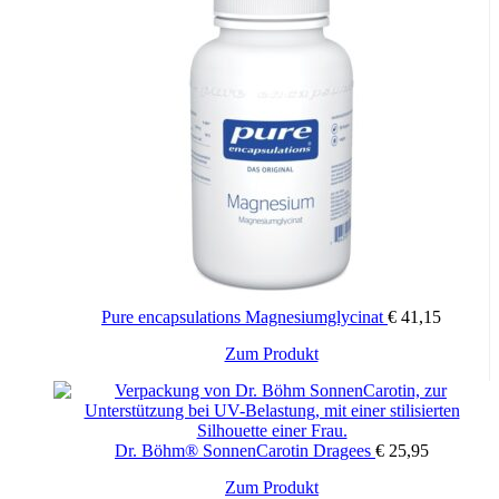
Kohlenhydrate
1,01 g
67,02 g
– davon Zucker
0,08 g
5,17 g
Eiweiß
0,01 g
0,48 g
Salz
<0,01 g
0,02 g
Vitamine
pro 1,5g (= 1 Sachet)
100 g
%NRV*
Vitamin D
5 μg
333,33 μg
100%
Pure encapsulations Magnesiumglycinat
€
41,15
entspricht
200 I.E.
13.333,2 I.E.
Zum Produkt
* %NRV = Nährstoffbezugswerte lt. VO (EU) Nr. 1169/2011
Dr. Böhm® SonnenCarotin Dragees
€
25,95
Packungsgröße
Zum Produkt