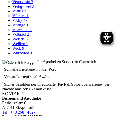
Venostasin
2
Vertigoheel
2
Viatris
2
Vibrocil
1
Vichy
47
Vitango
1
Vitawund
2
Voltadol
2
Weleda
5
Wellion
1
Wick
9
Wurzeltod
1
Ihr Apotheken Service in Österreich
Schnelle Lieferung mit der Post
Versandkostenfrei ab € 49,-
Sicher bezahlen per Kreditkarte, PayPal, Sofortüberweisung, per
Nachnahme oder Vorauskasse
KONTAKT
Burgenland Apotheke
Rathausplatz 6
A-7011 Siegendorf
Tel.: +43 2687 48277