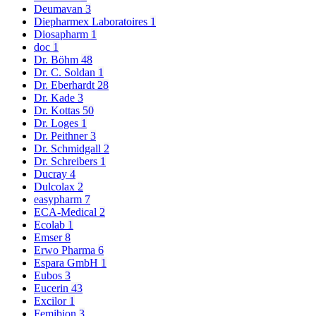
Deumavan
3
Diepharmex Laboratoires
1
Diosapharm
1
doc
1
Dr. Böhm
48
Dr. C. Soldan
1
Dr. Eberhardt
28
Dr. Kade
3
Dr. Kottas
50
Dr. Loges
1
Dr. Peithner
3
Dr. Schmidgall
2
Dr. Schreibers
1
Ducray
4
Dulcolax
2
easypharm
7
ECA-Medical
2
Ecolab
1
Emser
8
Erwo Pharma
6
Espara GmbH
1
Eubos
3
Eucerin
43
Excilor
1
Femibion
3