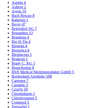
Aspirin
4
Auberg
2
Avene
35
Bach Rescue
8
Balneum
1
Bayer
47
Beiersdorf AG
7
Bepanthen
13
Betadona
4
Bio-H-Tin
4
Biogelat
4
Bionorica
6
Blephacura
1
Braderm
1
Brady C. KG
1
Bronchostop
8
BSN Medical Medizinprodukte GmbH
5
Burgenland Apotheke
108
Canesten
7
Caudalie
2
CeraVe
18
Cheplapharm
1
Chlorhexamed
5
Compeed
5
DermaSel
1