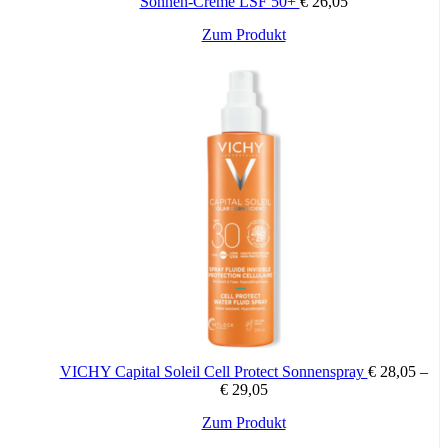
Sonnen-Creme LSF 50+
€
26,05
TRIGLYCERIDE • ACRYLATES/C10-30 ALKYL ACRYLATE
CROSSPOLYMER • CAPRYLYL
Zum Produkt
GLYCOL • HYDROXYETHYLCELLULOSE • TEREPHTHALY
DICAMPHOR SULFONIC
ACID • TRIETHANOLAMINE • TRISODIUM
ETHYLENEDIAMINE DISUCCINATE • PARFUM /
FRAGRANCE
VICHY Capital Soleil Cell Protect Sonnenspray
€
28,05
–
€
29,05
Dieses
Zum Produkt
Produkt