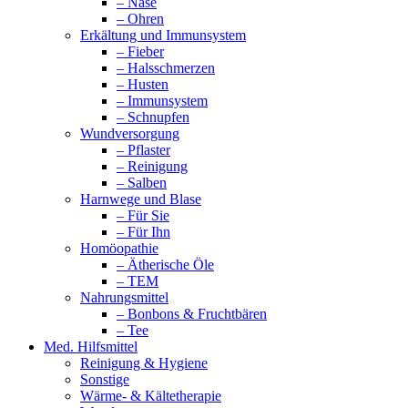
– Nase
– Ohren
Erkältung und Immunsystem
– Fieber
– Halsschmerzen
– Husten
– Immunsystem
– Schnupfen
Wundversorgung
– Pflaster
– Reinigung
– Salben
Harnwege und Blase
– Für Sie
– Für Ihn
Homöopathie
– Ätherische Öle
– TEM
Nahrungsmittel
– Bonbons & Fruchtbären
– Tee
Med. Hilfsmittel
Reinigung & Hygiene
Sonstige
Wärme- & Kältetherapie