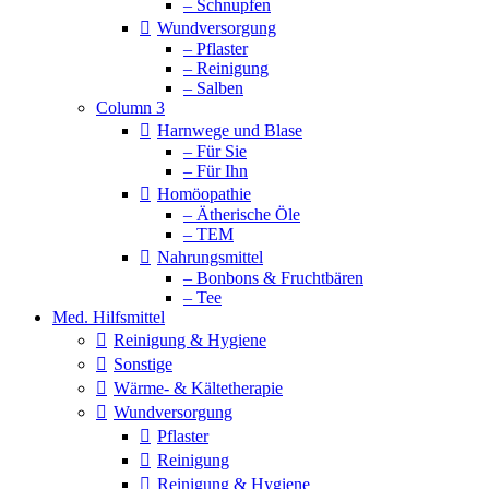
– Schnupfen
Wundversorgung
– Pflaster
– Reinigung
– Salben
Column 3
Harnwege und Blase
– Für Sie
– Für Ihn
Homöopathie
– Ätherische Öle
– TEM
Nahrungsmittel
– Bonbons & Fruchtbären
– Tee
Med. Hilfsmittel
Reinigung & Hygiene
Sonstige
Wärme- & Kältetherapie
Wundversorgung
Pflaster
Reinigung
Reinigung & Hygiene