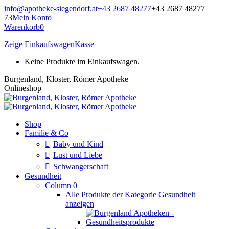
Zum
info@apotheke-siegendorf.at
+43 2687 48277
+43 2687 48277
Inhalt
73
Mein Konto
springen
Warenkorb
0
Zeige Einkaufswagen
Kasse
Keine Produkte im Einkaufswagen.
Burgenland, Kloster, Römer Apotheke
Onlineshop
Shop
Familie & Co
Baby und Kind
Lust und Liebe
Schwangerschaft
Gesundheit
Column 0
Alle Produkte der Kategorie Gesundheit
anzeigen