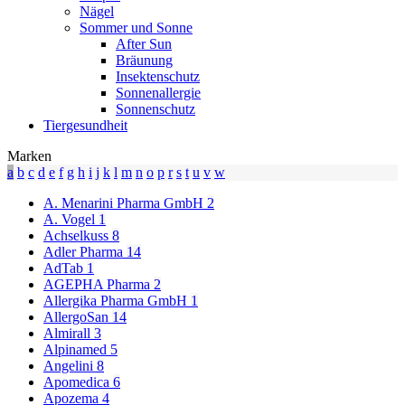
Nägel
Sommer und Sonne
After Sun
Bräunung
Insektenschutz
Sonnenallergie
Sonnenschutz
Tiergesundheit
Marken
a
b
c
d
e
f
g
h
i
j
k
l
m
n
o
p
r
s
t
u
v
w
A. Menarini Pharma GmbH
2
A. Vogel
1
Achselkuss
8
Adler Pharma
14
AdTab
1
AGEPHA Pharma
2
Allergika Pharma GmbH
1
AllergoSan
14
Almirall
3
Alpinamed
5
Angelini
8
Apomedica
6
Apozema
4