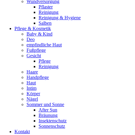
Wundversorgung
Pflaster
Reinigung
Reinigung & Hygiene
Salben
Pflege & Kosmetik
Baby & Kind
Deo
empfindliche Haut
Fußpflege
Gesicht
Pflege
Reinigung
Haare
Handpflege
Haut
Intim
Körper
Nägel
Sommer und Sonne
After Sun
Bräunung
Insektenschutz
Sonnenschutz
Kontakt