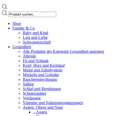
Products
search
Facebook
Shop
page
Familie & Co
opens
Baby und Kind
in
Lust und Liebe
new
Schwangerschaft
window
Gesundheit
Alle Produkte der Kategorie Gesundheit anzeigen
Allergie
Fit und Schlank
Kopf, Herz und Kreislauf
Mund und Zahnhygiene
Muskeln und Gelenke
Raucherentwöhnung
Salben
Schlaf und Beruhigung
Schmerzmittel
Verdauung
Vitamine und Nahrungsergänzungen
Augen, Ohren und Nase
– Augen