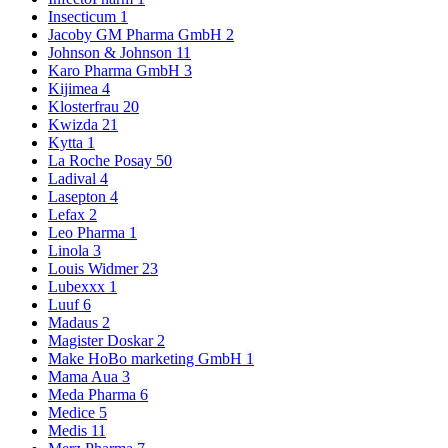
Insecticum
1
Jacoby GM Pharma GmbH
2
Johnson & Johnson
11
Karo Pharma GmbH
3
Kijimea
4
Klosterfrau
20
Kwizda
21
Kytta
1
La Roche Posay
50
Ladival
4
Lasepton
4
Lefax
2
Leo Pharma
1
Linola
3
Louis Widmer
23
Lubexxx
1
Luuf
6
Madaus
2
Magister Doskar
2
Make HoBo marketing GmbH
1
Mama Aua
3
Meda Pharma
6
Medice
5
Medis
11