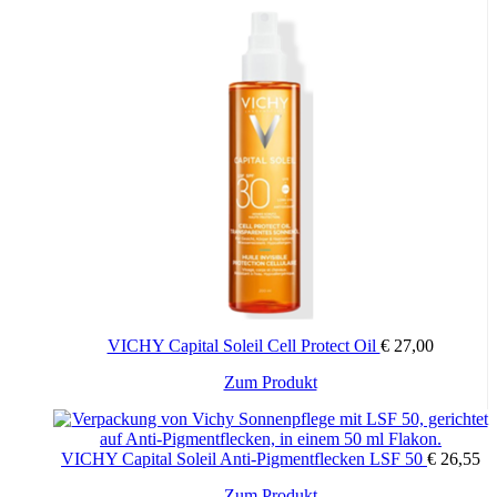
weist
mehrere
Varianten
auf.
Die
Optionen
können
auf
der
Produktseite
gewählt
werden
VICHY Capital Soleil Cell Protect Oil
€
27,00
Dieses
Zum Produkt
Produkt
weist
mehrere
VICHY Capital Soleil Anti-Pigmentflecken LSF 50
€
26,55
Varianten
auf.
Zum Produkt