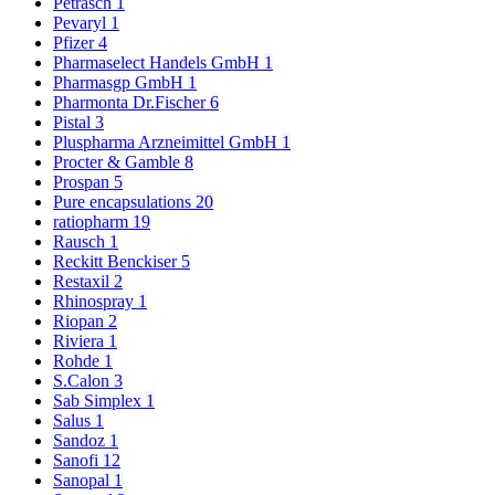
Petrasch
1
Pevaryl
1
Pfizer
4
Pharmaselect Handels GmbH
1
Pharmasgp GmbH
1
Pharmonta Dr.Fischer
6
Pistal
3
Pluspharma Arzneimittel GmbH
1
Procter & Gamble
8
Prospan
5
Pure encapsulations
20
ratiopharm
19
Rausch
1
Reckitt Benckiser
5
Restaxil
2
Rhinospray
1
Riopan
2
Riviera
1
Rohde
1
S.Calon
3
Sab Simplex
1
Salus
1
Sandoz
1
Sanofi
12
Sanopal
1