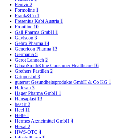
Fenivir
2
Formoline
1
Frank&Co
1
Fresenius Kabi Austria
1
Frontline
10
Gall-Pharma GmbH
1
Gaviscon
3
Gebro Pharma
14
Genericon Pharma
13
Germania
5
Gerot Lannach
2
GlaxoSmithKline Consumer Healthcare
16
Grethers Pastillen
2
Grippostad
3
guterrat Gesundheitsprodukte GmbH & Co KG
1
Hafesan
3
Hager Pharma GmbH
1
Hansaplast
13
heat it
2
Heel
11
Helfe
1
Hermes Arzneimittel GmbH
4
Hexal
2
HWS-OTC
4
InfectoPharm
1