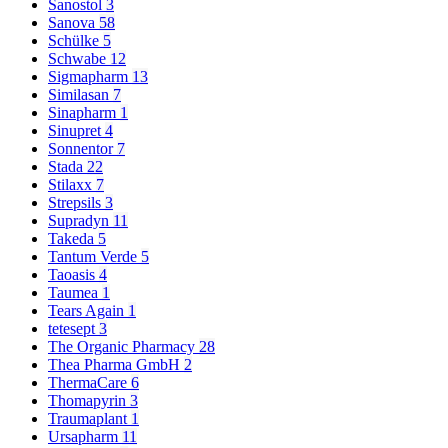
Sanostol
3
Sanova
58
Schülke
5
Schwabe
12
Sigmapharm
13
Similasan
7
Sinapharm
1
Sinupret
4
Sonnentor
7
Stada
22
Stilaxx
7
Strepsils
3
Supradyn
11
Takeda
5
Tantum Verde
5
Taoasis
4
Taumea
1
Tears Again
1
tetesept
3
The Organic Pharmacy
28
Thea Pharma GmbH
2
ThermaCare
6
Thomapyrin
3
Traumaplant
1
Ursapharm
11