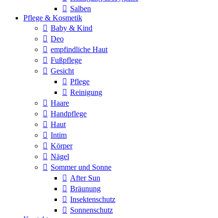
Salben
Pflege & Kosmetik
Baby & Kind
Deo
empfindliche Haut
Fußpflege
Gesicht
Pflege
Reinigung
Haare
Handpflege
Haut
Intim
Körper
Nägel
Sommer und Sonne
After Sun
Bräunung
Insektenschutz
Sonnenschutz