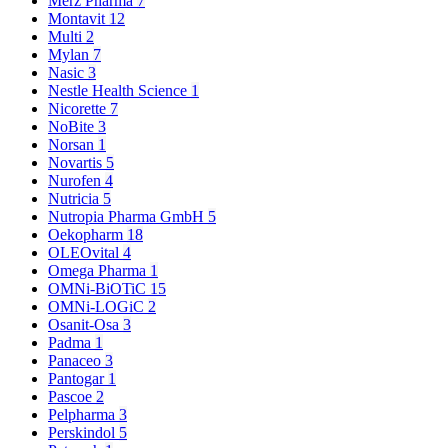
Merz Pharma
7
Montavit
12
Multi
2
Mylan
7
Nasic
3
Nestle Health Science
1
Nicorette
7
NoBite
3
Norsan
1
Novartis
5
Nurofen
4
Nutricia
5
Nutropia Pharma GmbH
5
Oekopharm
18
OLEOvital
4
Omega Pharma
1
OMNi-BiOTiC
15
OMNi-LOGiC
2
Osanit-Osa
3
Padma
1
Panaceo
3
Pantogar
1
Pascoe
2
Pelpharma
3
Perskindol
5