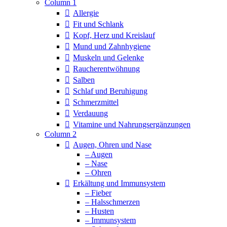
Column 1
Allergie
Fit und Schlank
Kopf, Herz und Kreislauf
Mund und Zahnhygiene
Muskeln und Gelenke
Raucherentwöhnung
Salben
Schlaf und Beruhigung
Schmerzmittel
Verdauung
Vitamine und Nahrungsergänzungen
Column 2
Augen, Ohren und Nase
– Augen
– Nase
– Ohren
Erkältung und Immunsystem
– Fieber
– Halsschmerzen
– Husten
– Immunsystem