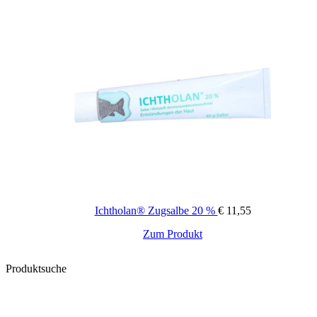
mehrere
Varianten
auf.
Die
Optionen
können
auf
der
Produktseite
gewählt
werden
Ichtholan® Zugsalbe 20 %
€
11,55
Zum Produkt
Produktsuche