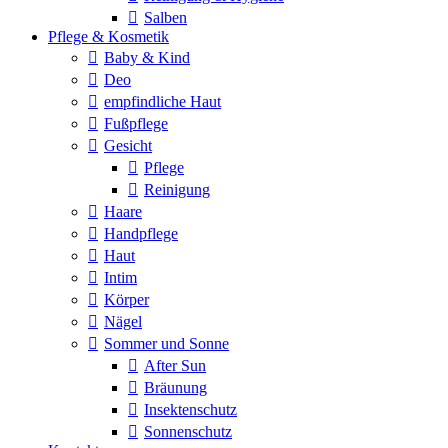
Salben
Pflege & Kosmetik
Baby & Kind
Deo
empfindliche Haut
Fußpflege
Gesicht
Pflege
Reinigung
Haare
Handpflege
Haut
Intim
Körper
Nägel
Sommer und Sonne
After Sun
Bräunung
Insektenschutz
Sonnenschutz