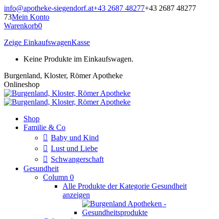
Zum
info@apotheke-siegendorf.at
+43 2687 48277
+43 2687 48277
Inhalt
73
Mein Konto
springen
Warenkorb
0
Zeige Einkaufswagen
Kasse
Keine Produkte im Einkaufswagen.
Burgenland, Kloster, Römer Apotheke
Onlineshop
Shop
Familie & Co
Baby und Kind
Lust und Liebe
Schwangerschaft
Gesundheit
Column 0
Alle Produkte der Kategorie Gesundheit
anzeigen