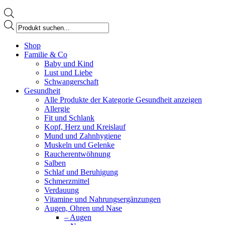
Products
search
Facebook
Shop
page
Familie & Co
opens
Baby und Kind
in
Lust und Liebe
new
Schwangerschaft
window
Gesundheit
Alle Produkte der Kategorie Gesundheit anzeigen
Allergie
Fit und Schlank
Kopf, Herz und Kreislauf
Mund und Zahnhygiene
Muskeln und Gelenke
Raucherentwöhnung
Salben
Schlaf und Beruhigung
Schmerzmittel
Verdauung
Vitamine und Nahrungsergänzungen
Augen, Ohren und Nase
– Augen