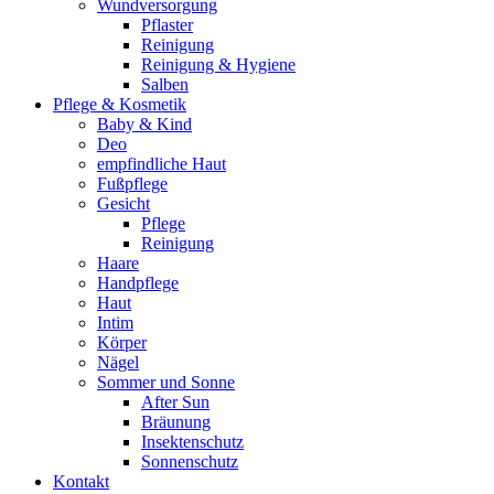
Wundversorgung
Pflaster
Reinigung
Reinigung & Hygiene
Salben
Pflege & Kosmetik
Baby & Kind
Deo
empfindliche Haut
Fußpflege
Gesicht
Pflege
Reinigung
Haare
Handpflege
Haut
Intim
Körper
Nägel
Sommer und Sonne
After Sun
Bräunung
Insektenschutz
Sonnenschutz
Kontakt