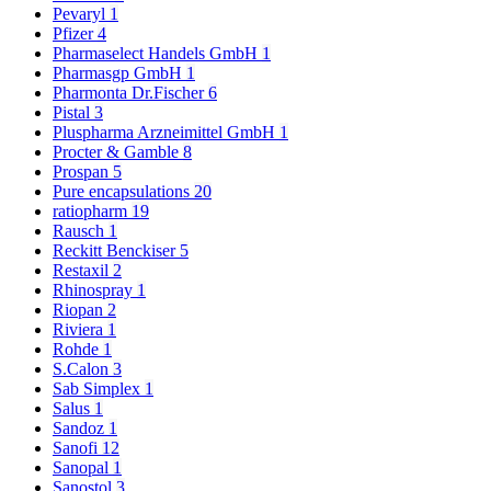
Pevaryl
1
Pfizer
4
Pharmaselect Handels GmbH
1
Pharmasgp GmbH
1
Pharmonta Dr.Fischer
6
Pistal
3
Pluspharma Arzneimittel GmbH
1
Procter & Gamble
8
Prospan
5
Pure encapsulations
20
ratiopharm
19
Rausch
1
Reckitt Benckiser
5
Restaxil
2
Rhinospray
1
Riopan
2
Riviera
1
Rohde
1
S.Calon
3
Sab Simplex
1
Salus
1
Sandoz
1
Sanofi
12
Sanopal
1
Sanostol
3