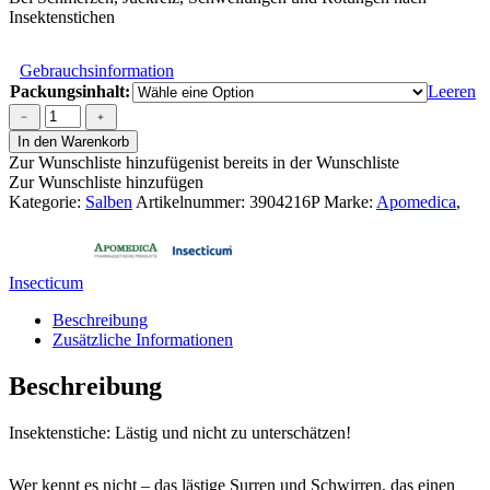
Insektenstichen
Gebrauchsinformation
Packungsinhalt:
Leeren
Insecticum®
﹣
﹢
Gel
In den Warenkorb
Menge
Zur Wunschliste hinzufügen
ist bereits in der Wunschliste
Zur Wunschliste hinzufügen
Kategorie:
Salben
Artikelnummer:
3904216P
Marke:
Apomedica
,
Insecticum
Beschreibung
Zusätzliche Informationen
Beschreibung
Insektenstiche: Lästig und nicht zu unterschätzen!
Wer kennt es nicht – das lästige Surren und Schwirren, das einen