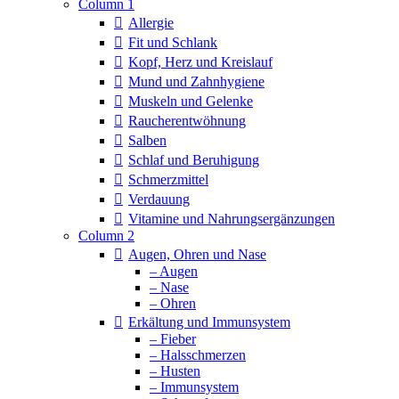
Column 1
Allergie
Fit und Schlank
Kopf, Herz und Kreislauf
Mund und Zahnhygiene
Muskeln und Gelenke
Raucherentwöhnung
Salben
Schlaf und Beruhigung
Schmerzmittel
Verdauung
Vitamine und Nahrungsergänzungen
Column 2
Augen, Ohren und Nase
– Augen
– Nase
– Ohren
Erkältung und Immunsystem
– Fieber
– Halsschmerzen
– Husten
– Immunsystem