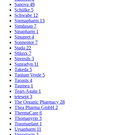
Sanova
49
Schülke
5
Schwabe
12
Sigmapharm
13
Similasan
7
Sinapharm
1
Sinupret
4
Sonnentor
7
Stada
22
Stilaxx
7
Strepsils
3
Supradyn
11
Takeda
5
Tantum Verde
5
Taoasis
4
Taumea
1
Tears Again
1
tetesept
3
The Organic Pharmacy
28
Thea Pharma GmbH
2
ThermaCare
6
Thomapyrin
3
Traumaplant
1
Ursapharm
11
Venostasin
2