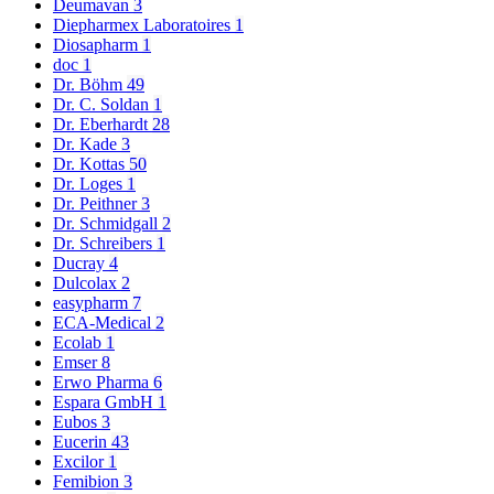
Deumavan
3
Diepharmex Laboratoires
1
Diosapharm
1
doc
1
Dr. Böhm
49
Dr. C. Soldan
1
Dr. Eberhardt
28
Dr. Kade
3
Dr. Kottas
50
Dr. Loges
1
Dr. Peithner
3
Dr. Schmidgall
2
Dr. Schreibers
1
Ducray
4
Dulcolax
2
easypharm
7
ECA-Medical
2
Ecolab
1
Emser
8
Erwo Pharma
6
Espara GmbH
1
Eubos
3
Eucerin
43
Excilor
1
Femibion
3