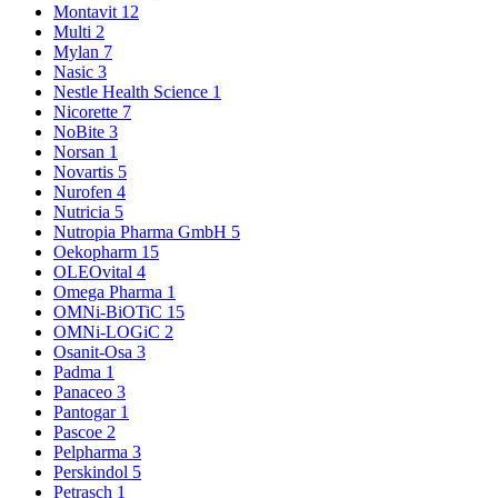
Montavit
12
Multi
2
Mylan
7
Nasic
3
Nestle Health Science
1
Nicorette
7
NoBite
3
Norsan
1
Novartis
5
Nurofen
4
Nutricia
5
Nutropia Pharma GmbH
5
Oekopharm
15
OLEOvital
4
Omega Pharma
1
OMNi-BiOTiC
15
OMNi-LOGiC
2
Osanit-Osa
3
Padma
1
Panaceo
3
Pantogar
1
Pascoe
2
Pelpharma
3
Perskindol
5
Petrasch
1