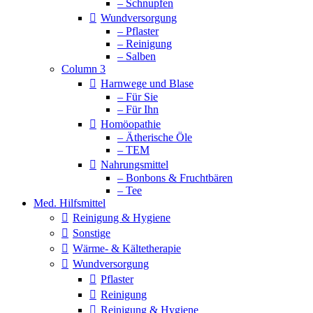
– Schnupfen
Wundversorgung
– Pflaster
– Reinigung
– Salben
Column 3
Harnwege und Blase
– Für Sie
– Für Ihn
Homöopathie
– Ätherische Öle
– TEM
Nahrungsmittel
– Bonbons & Fruchtbären
– Tee
Med. Hilfsmittel
Reinigung & Hygiene
Sonstige
Wärme- & Kältetherapie
Wundversorgung
Pflaster
Reinigung
Reinigung & Hygiene