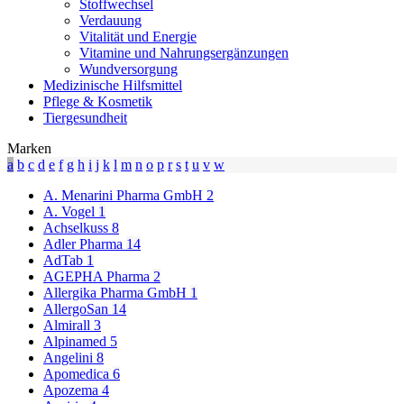
Stoffwechsel
Verdauung
Vitalität und Energie
Vitamine und Nahrungsergänzungen
Wundversorgung
Medizinische Hilfsmittel
Pflege & Kosmetik
Tiergesundheit
Marken
a
b
c
d
e
f
g
h
i
j
k
l
m
n
o
p
r
s
t
u
v
w
A. Menarini Pharma GmbH
2
A. Vogel
1
Achselkuss
8
Adler Pharma
14
AdTab
1
AGEPHA Pharma
2
Allergika Pharma GmbH
1
AllergoSan
14
Almirall
3
Alpinamed
5
Angelini
8
Apomedica
6
Apozema
4