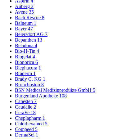
Aspirin
4
Auberg
2
Avene
35
Bach Rescue
8
Balneum
1
Bayer
47
Beiersdorf AG
7
Bepanthen
13
Betadona
4
Bio-H-Tin
4
Biogelat
4
Bionorica
6
Blephacura
1
Braderm
1
Brady C. KG
1
Bronchostop
8
BSN Medical Medizinprodukte GmbH
5
Burgenland Apotheke
108
Canesten
7
Caudalie
2
CeraVe
18
Cheplapharm
1
Chlorhexamed
5
Compeed
5
DermaSel
1