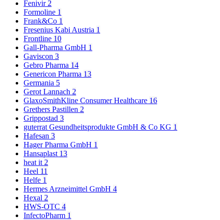
Fenivir
2
Formoline
1
Frank&Co
1
Fresenius Kabi Austria
1
Frontline
10
Gall-Pharma GmbH
1
Gaviscon
3
Gebro Pharma
14
Genericon Pharma
13
Germania
5
Gerot Lannach
2
GlaxoSmithKline Consumer Healthcare
16
Grethers Pastillen
2
Grippostad
3
guterrat Gesundheitsprodukte GmbH & Co KG
1
Hafesan
3
Hager Pharma GmbH
1
Hansaplast
13
heat it
2
Heel
11
Helfe
1
Hermes Arzneimittel GmbH
4
Hexal
2
HWS-OTC
4
InfectoPharm
1