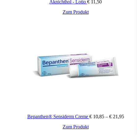
Aknichthol - Lotio
€
11,50
Zum Produkt
12 g, 25 g
Packungsinhalt:
Bepanthen® Sensiderm Creme
€
10,85
–
€
21,95
Dieses
Zum Produkt
Produkt
weist