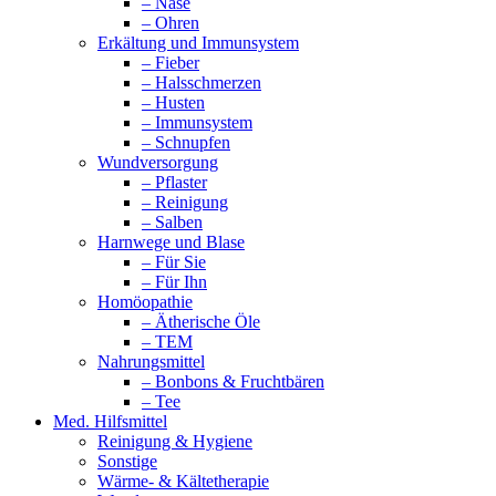
– Nase
– Ohren
Erkältung und Immunsystem
– Fieber
– Halsschmerzen
– Husten
– Immunsystem
– Schnupfen
Wundversorgung
– Pflaster
– Reinigung
– Salben
Harnwege und Blase
– Für Sie
– Für Ihn
Homöopathie
– Ätherische Öle
– TEM
Nahrungsmittel
– Bonbons & Fruchtbären
– Tee
Med. Hilfsmittel
Reinigung & Hygiene
Sonstige
Wärme- & Kältetherapie