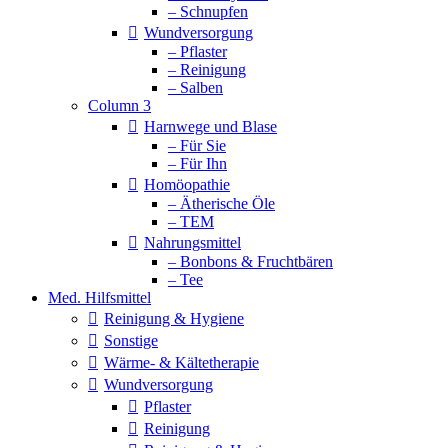
– Schnupfen
Wundversorgung
– Pflaster
– Reinigung
– Salben
Column 3
Harnwege und Blase
– Für Sie
– Für Ihn
Homöopathie
– Ätherische Öle
– TEM
Nahrungsmittel
– Bonbons & Fruchtbären
– Tee
Med. Hilfsmittel
Reinigung & Hygiene
Sonstige
Wärme- & Kältetherapie
Wundversorgung
Pflaster
Reinigung