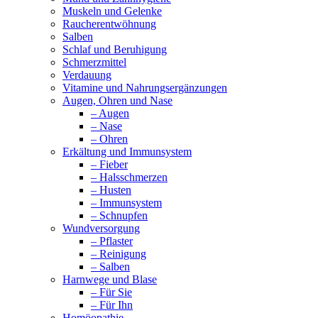
Muskeln und Gelenke
Raucherentwöhnung
Salben
Schlaf und Beruhigung
Schmerzmittel
Verdauung
Vitamine und Nahrungsergänzungen
Augen, Ohren und Nase
– Augen
– Nase
– Ohren
Erkältung und Immunsystem
– Fieber
– Halsschmerzen
– Husten
– Immunsystem
– Schnupfen
Wundversorgung
– Pflaster
– Reinigung
– Salben
Harnwege und Blase
– Für Sie
– Für Ihn
Homöopathie