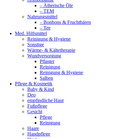
– Ätherische Öle
– TEM
Nahrungsmittel
– Bonbons & Fruchtbären
– Tee
Med. Hilfsmittel
Reinigung & Hygiene
Sonstige
Wärme- & Kältetherapie
Wundversorgung
Pflaster
Reinigung
Reinigung & Hygiene
Salben
Pflege & Kosmetik
Baby & Kind
Deo
empfindliche Haut
Fußpflege
Gesicht
Pflege
Reinigung
Haare
Handpflege