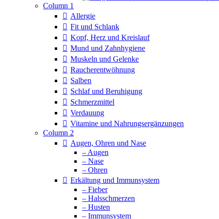
Column 1
Allergie
Fit und Schlank
Kopf, Herz und Kreislauf
Mund und Zahnhygiene
Muskeln und Gelenke
Raucherentwöhnung
Salben
Schlaf und Beruhigung
Schmerzmittel
Verdauung
Vitamine und Nahrungsergänzungen
Column 2
Augen, Ohren und Nase
– Augen
– Nase
– Ohren
Erkältung und Immunsystem
– Fieber
– Halsschmerzen
– Husten
– Immunsystem