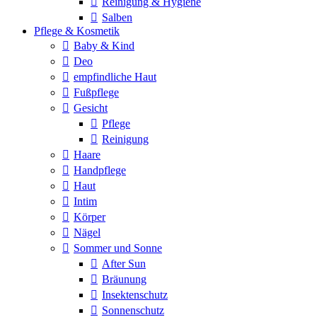
Reinigung & Hygiene
Salben
Pflege & Kosmetik
Baby & Kind
Deo
empfindliche Haut
Fußpflege
Gesicht
Pflege
Reinigung
Haare
Handpflege
Haut
Intim
Körper
Nägel
Sommer und Sonne
After Sun
Bräunung
Insektenschutz
Sonnenschutz