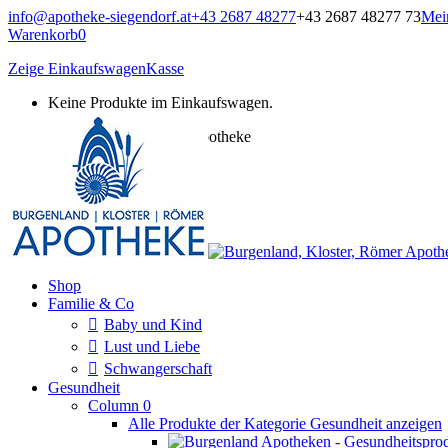
Zum
info@apotheke-siegendorf.at
+43 2687 48277
+43 2687 48277 73
Mei
Inhalt
Warenkorb
0
springen
Zeige Einkaufswagen
Kasse
Keine Produkte im Einkaufswagen.
Burgenland, Kloster, Römer Apotheke
Onlineshop
Shop
Familie & Co
Baby und Kind
Lust und Liebe
Schwangerschaft
Gesundheit
Column 0
Alle Produkte der Kategorie Gesundheit anzeigen