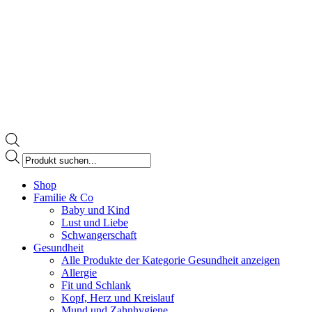
Products
search
Facebook
Shop
page
Familie & Co
opens
Baby und Kind
in
Lust und Liebe
new
Schwangerschaft
window
Gesundheit
Alle Produkte der Kategorie Gesundheit anzeigen
Allergie
Fit und Schlank
Kopf, Herz und Kreislauf
Mund und Zahnhygiene