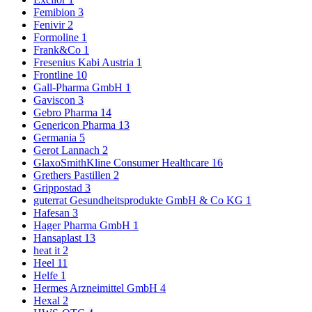
Femibion
3
Fenivir
2
Formoline
1
Frank&Co
1
Fresenius Kabi Austria
1
Frontline
10
Gall-Pharma GmbH
1
Gaviscon
3
Gebro Pharma
14
Genericon Pharma
13
Germania
5
Gerot Lannach
2
GlaxoSmithKline Consumer Healthcare
16
Grethers Pastillen
2
Grippostad
3
guterrat Gesundheitsprodukte GmbH & Co KG
1
Hafesan
3
Hager Pharma GmbH
1
Hansaplast
13
heat it
2
Heel
11
Helfe
1
Hermes Arzneimittel GmbH
4
Hexal
2