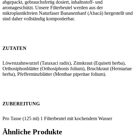
abgepackt, gebrauchsfertig dosiert, inhaltsstoff- und
aromageschützt. Unsere Filterbeutel werden aus der
mikroplastikfreien Naturfaser Bananenhanf (Abacá) hergestellt und
sind daher vollständig kompostierbar.
ZUTATEN
Löwenzahnwurzel (Taraxaci radix), Zinnkraut (Equiseti herba),
Orthosiphonblätter (Orthosiphonis folium), Bruchkraut (Herniariae
herba), Pfefferminzblätter (Menthae piperitae folium).
ZUBEREITUNG
Pro Tasse (125 ml) 1 Filterbeutel mit kochendem Wasser
übergießen, 10 Minuten zugedeckt ziehen lassen. Danach
Filterbeutel ausdrücken und mehrmals täglich 1-2 Tassen Tee
Ähnliche Produkte
lauwarm, schluckweise trinken.