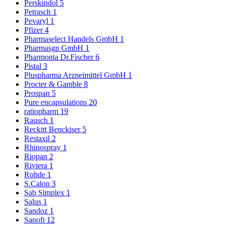
Perskindol
5
Petrasch
1
Pevaryl
1
Pfizer
4
Pharmaselect Handels GmbH
1
Pharmasgp GmbH
1
Pharmonta Dr.Fischer
6
Pistal
3
Pluspharma Arzneimittel GmbH
1
Procter & Gamble
8
Prospan
5
Pure encapsulations
20
ratiopharm
19
Rausch
1
Reckitt Benckiser
5
Restaxil
2
Rhinospray
1
Riopan
2
Riviera
1
Rohde
1
S.Calon
3
Sab Simplex
1
Salus
1
Sandoz
1
Sanofi
12