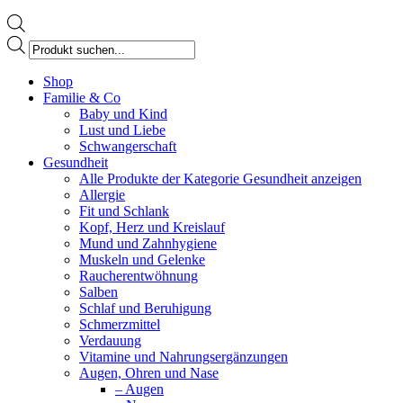
Products
search
Facebook
Shop
page
Familie & Co
opens
Baby und Kind
in
Lust und Liebe
new
Schwangerschaft
window
Gesundheit
Alle Produkte der Kategorie Gesundheit anzeigen
Allergie
Fit und Schlank
Kopf, Herz und Kreislauf
Mund und Zahnhygiene
Muskeln und Gelenke
Raucherentwöhnung
Salben
Schlaf und Beruhigung
Schmerzmittel
Verdauung
Vitamine und Nahrungsergänzungen
Augen, Ohren und Nase
– Augen