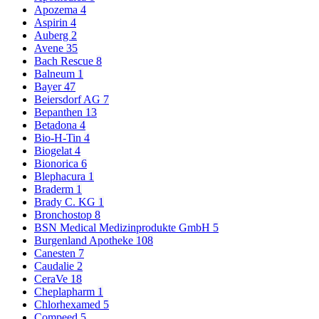
Apozema
4
Aspirin
4
Auberg
2
Avene
35
Bach Rescue
8
Balneum
1
Bayer
47
Beiersdorf AG
7
Bepanthen
13
Betadona
4
Bio-H-Tin
4
Biogelat
4
Bionorica
6
Blephacura
1
Braderm
1
Brady C. KG
1
Bronchostop
8
BSN Medical Medizinprodukte GmbH
5
Burgenland Apotheke
108
Canesten
7
Caudalie
2
CeraVe
18
Cheplapharm
1
Chlorhexamed
5
Compeed
5