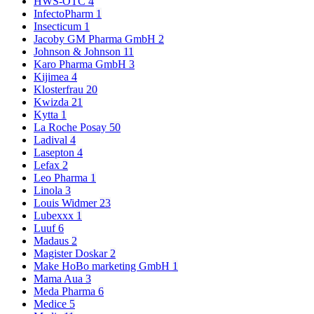
HWS-OTC
4
InfectoPharm
1
Insecticum
1
Jacoby GM Pharma GmbH
2
Johnson & Johnson
11
Karo Pharma GmbH
3
Kijimea
4
Klosterfrau
20
Kwizda
21
Kytta
1
La Roche Posay
50
Ladival
4
Lasepton
4
Lefax
2
Leo Pharma
1
Linola
3
Louis Widmer
23
Lubexxx
1
Luuf
6
Madaus
2
Magister Doskar
2
Make HoBo marketing GmbH
1
Mama Aua
3
Meda Pharma
6
Medice
5