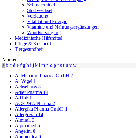
Schmerzmittel
Stoffwechsel
Verdauung
Vitalität und Energie
Vitamine und Nahrungsergänzungen
Wundversorgung
Medizinische Hilfsmittel
Pflege & Kosmetik
Tiergesundheit
Marken
a
b
c
d
e
f
g
h
i
j
k
l
m
n
o
p
r
s
t
u
v
w
A. Menarini Pharma GmbH
2
A. Vogel
1
Achselkuss
8
Adler Pharma
14
AdTab
1
AGEPHA Pharma
2
Allergika Pharma GmbH
1
AllergoSan
14
Almirall
3
Alpinamed
5
Angelini
8
Apomedica
6