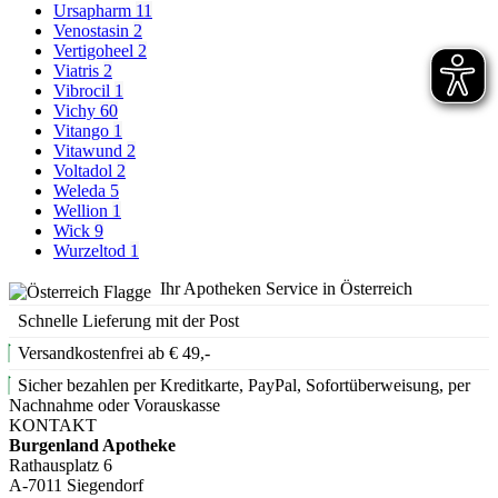
Ursapharm
11
Venostasin
2
Vertigoheel
2
Viatris
2
Vibrocil
1
Vichy
60
Vitango
1
Vitawund
2
Voltadol
2
Weleda
5
Wellion
1
Wick
9
Wurzeltod
1
Ihr Apotheken Service in Österreich
Schnelle Lieferung mit der Post
Versandkostenfrei ab € 49,-
Sicher bezahlen per Kreditkarte, PayPal, Sofortüberweisung, per
Nachnahme oder Vorauskasse
KONTAKT
Burgenland Apotheke
Rathausplatz 6
A-7011 Siegendorf