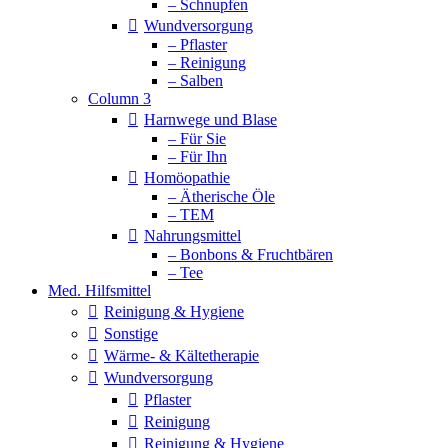
– Schnupfen
Wundversorgung
– Pflaster
– Reinigung
– Salben
Column 3
Harnwege und Blase
– Für Sie
– Für Ihn
Homöopathie
– Ätherische Öle
– TEM
Nahrungsmittel
– Bonbons & Fruchtbären
– Tee
Med. Hilfsmittel
Reinigung & Hygiene
Sonstige
Wärme- & Kältetherapie
Wundversorgung
Pflaster
Reinigung
Reinigung & Hygiene