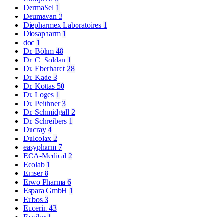
DermaSel
1
Deumavan
3
Diepharmex Laboratoires
1
Diosapharm
1
doc
1
Dr. Böhm
48
Dr. C. Soldan
1
Dr. Eberhardt
28
Dr. Kade
3
Dr. Kottas
50
Dr. Loges
1
Dr. Peithner
3
Dr. Schmidgall
2
Dr. Schreibers
1
Ducray
4
Dulcolax
2
easypharm
7
ECA-Medical
2
Ecolab
1
Emser
8
Erwo Pharma
6
Espara GmbH
1
Eubos
3
Eucerin
43
Excilor
1