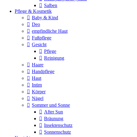
Salben
Pflege & Kosmetik
Baby & Kind
Deo
empfindliche Haut
Fußpflege
Gesicht
Pflege
Reinigung
Haare
Handpflege
Haut
Intim
Körper
Nägel
Sommer und Sonne
After Sun
Bräunung
Insektenschutz
Sonnenschutz