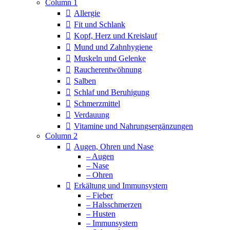
Column 1
Allergie
Fit und Schlank
Kopf, Herz und Kreislauf
Mund und Zahnhygiene
Muskeln und Gelenke
Raucherentwöhnung
Salben
Schlaf und Beruhigung
Schmerzmittel
Verdauung
Vitamine und Nahrungsergänzungen
Column 2
Augen, Ohren und Nase
– Augen
– Nase
– Ohren
Erkältung und Immunsystem
– Fieber
– Halsschmerzen
– Husten
– Immunsystem