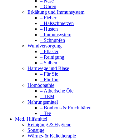
– Nase
– Ohren
Erkältung und Immunsystem
– Fieber
– Halsschmerzen
– Husten
– Immunsystem
– Schnupfen
Wundversorgung
– Pflaster
– Reinigung
– Salben
Harnwege und Blase
– Für Sie
– Für Ihn
Homöopathie
– Ätherische Öle
– TEM
Nahrungsmittel
– Bonbons & Fruchtbären
– Tee
Med. Hilfsmittel
Reinigung & Hygiene
Sonstige
Wärme- & Kältetherapie