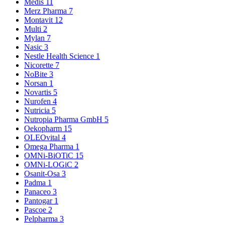
Medis
11
Merz Pharma
7
Montavit
12
Multi
2
Mylan
7
Nasic
3
Nestle Health Science
1
Nicorette
7
NoBite
3
Norsan
1
Novartis
5
Nurofen
4
Nutricia
5
Nutropia Pharma GmbH
5
Oekopharm
15
OLEOvital
4
Omega Pharma
1
OMNi-BiOTiC
15
OMNi-LOGiC
2
Osanit-Osa
3
Padma
1
Panaceo
3
Pantogar
1
Pascoe
2
Pelpharma
3