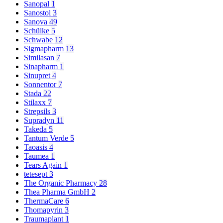
Sanopal
1
Sanostol
3
Sanova
49
Schülke
5
Schwabe
12
Sigmapharm
13
Similasan
7
Sinapharm
1
Sinupret
4
Sonnentor
7
Stada
22
Stilaxx
7
Strepsils
3
Supradyn
11
Takeda
5
Tantum Verde
5
Taoasis
4
Taumea
1
Tears Again
1
tetesept
3
The Organic Pharmacy
28
Thea Pharma GmbH
2
ThermaCare
6
Thomapyrin
3
Traumaplant
1