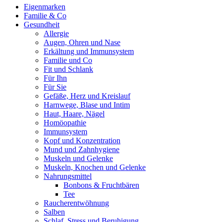
Eigenmarken
Familie & Co
Gesundheit
Allergie
Augen, Ohren und Nase
Erkältung und Immunsystem
Familie und Co
Fit und Schlank
Für Ihn
Für Sie
Gefäße, Herz und Kreislauf
Harnwege, Blase und Intim
Haut, Haare, Nägel
Homöopathie
Immunsystem
Kopf und Konzentration
Mund und Zahnhygiene
Muskeln und Gelenke
Muskeln, Knochen und Gelenke
Nahrungsmittel
Bonbons & Fruchtbären
Tee
Raucherentwöhnung
Salben
Schlaf, Stress und Beruhigung