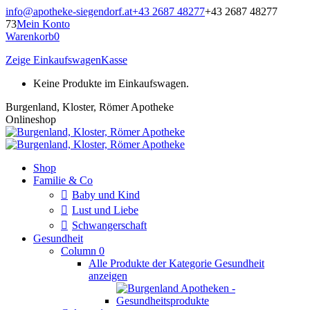
Zum
info@apotheke-siegendorf.at
+43 2687 48277
+43 2687 48277
Inhalt
73
Mein Konto
springen
Warenkorb
0
Zeige Einkaufswagen
Kasse
Keine Produkte im Einkaufswagen.
Burgenland, Kloster, Römer Apotheke
Onlineshop
Shop
Familie & Co
Baby und Kind
Lust und Liebe
Schwangerschaft
Gesundheit
Column 0
Alle Produkte der Kategorie Gesundheit
anzeigen