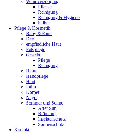
Wundversorgung
Pflaster
Reinigung
Reinigung & Hygiene
Salben
Pflege & Kosmetik
Baby & Kind
Deo
empfindliche Haut
Fußpflege
Gesicht
Pflege
Reinigung
Haare
Handpflege
Haut
Intim
Körper
Nägel
Sommer und Sonne
After Sun
Bräunung
Insektenschutz
Sonnenschutz
Kontakt