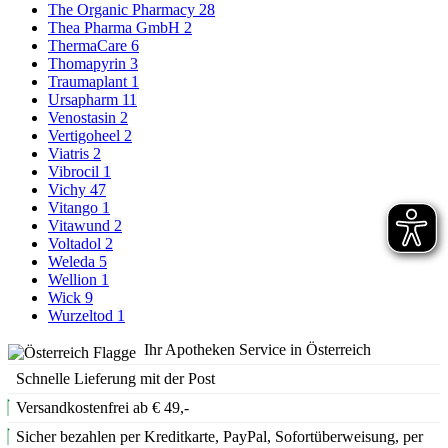
The Organic Pharmacy
28
Thea Pharma GmbH
2
ThermaCare
6
Thomapyrin
3
Traumaplant
1
Ursapharm
11
Venostasin
2
Vertigoheel
2
Viatris
2
Vibrocil
1
Vichy
47
Vitango
1
Vitawund
2
Voltadol
2
Weleda
5
Wellion
1
Wick
9
Wurzeltod
1
Ihr Apotheken Service in Österreich
Schnelle Lieferung mit der Post
Versandkostenfrei ab € 49,-
Sicher bezahlen per Kreditkarte, PayPal, Sofortüberweisung, per