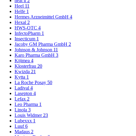
heat it
2
Heel
11
Helfe
1
Hermes Arzneimittel GmbH
4
Hexal
2
HWS-OTC
4
InfectoPharm
1
Insecticum
1
Jacoby GM Pharma GmbH
2
Johnson & Johnson
11
Karo Pharma GmbH
3
Kijimea
4
Klosterfrau
20
Kwizda
21
Kytta
1
La Roche Posay
50
Ladival
4
Lasepton
4
Lefax
2
Leo Pharma
1
Linola
3
Louis Widmer
23
Lubexxx
1
Luuf
6
Madaus
2