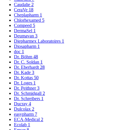
Caudalie
2
CeraVe
18
Cheplapharm
1
Chlorhexamed
5
Compeed
5
DermaSel
1
Deumavan
3
Diepharmex Laboratoires
1
Diosapharm
1
doc
1
Dr. Böhm
48
Dr. C. Soldan
1
Dr. Eberhardt
28
Dr. Kade
3
Dr. Kottas
50
Dr. Loges
1
Dr. Peithner
3
Dr. Schmidgall
2
Dr. Schreibers
1
Ducray
4
Dulcolax
2
easypharm
7
ECA-Medical
2
Ecolab
1
Emser
8