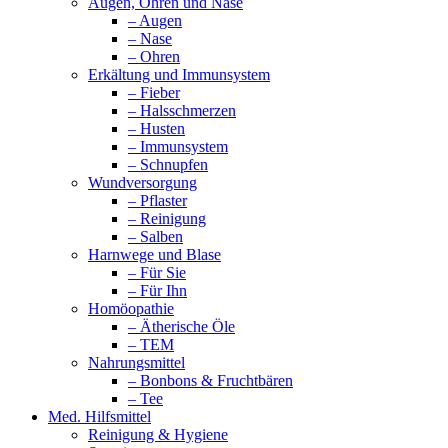
Augen, Ohren und Nase
– Augen
– Nase
– Ohren
Erkältung und Immunsystem
– Fieber
– Halsschmerzen
– Husten
– Immunsystem
– Schnupfen
Wundversorgung
– Pflaster
– Reinigung
– Salben
Harnwege und Blase
– Für Sie
– Für Ihn
Homöopathie
– Ätherische Öle
– TEM
Nahrungsmittel
– Bonbons & Fruchtbären
– Tee
Med. Hilfsmittel
Reinigung & Hygiene