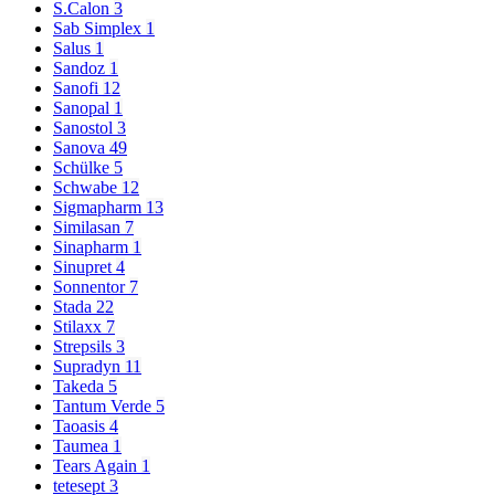
S.Calon
3
Sab Simplex
1
Salus
1
Sandoz
1
Sanofi
12
Sanopal
1
Sanostol
3
Sanova
49
Schülke
5
Schwabe
12
Sigmapharm
13
Similasan
7
Sinapharm
1
Sinupret
4
Sonnentor
7
Stada
22
Stilaxx
7
Strepsils
3
Supradyn
11
Takeda
5
Tantum Verde
5
Taoasis
4
Taumea
1
Tears Again
1
tetesept
3