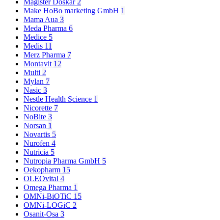
Magister Doskar
2
Make HoBo marketing GmbH
1
Mama Aua
3
Meda Pharma
6
Medice
5
Medis
11
Merz Pharma
7
Montavit
12
Multi
2
Mylan
7
Nasic
3
Nestle Health Science
1
Nicorette
7
NoBite
3
Norsan
1
Novartis
5
Nurofen
4
Nutricia
5
Nutropia Pharma GmbH
5
Oekopharm
15
OLEOvital
4
Omega Pharma
1
OMNi-BiOTiC
15
OMNi-LOGiC
2
Osanit-Osa
3