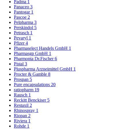
Padma
1
Panaceo
3
Pantogar
1
Pascoe
2
Pelpharma
3
Perskindol
5
Petrasch
1
Pevaryl
1
Pfizer
4
Pharmaselect Handels GmbH
1
Pharmasgp GmbH
1
Pharmonta Dr.Fischer
6
Pistal
3
Pluspharma Arzneimittel GmbH
1
Procter & Gamble
8
Prospan
5
Pure encapsulations
20
ratiopharm
19
Rausch
1
Reckitt Benckiser
5
Restaxil
2
Rhinospray
1
Riopan
2
Riviera
1
Rohde
1