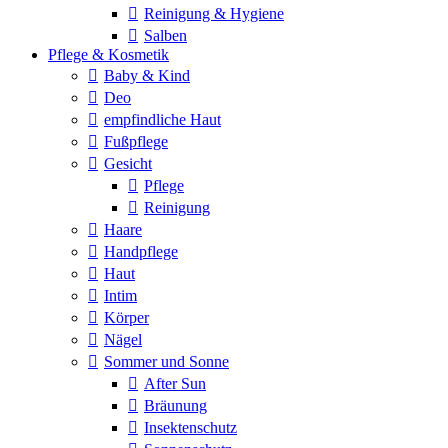
Reinigung & Hygiene
Salben
Pflege & Kosmetik
Baby & Kind
Deo
empfindliche Haut
Fußpflege
Gesicht
Pflege
Reinigung
Haare
Handpflege
Haut
Intim
Körper
Nägel
Sommer und Sonne
After Sun
Bräunung
Insektenschutz