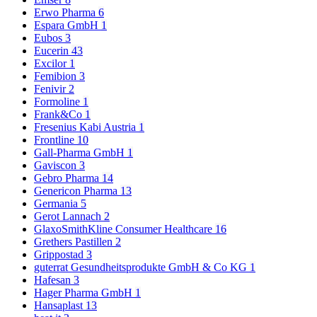
Erwo Pharma
6
Espara GmbH
1
Eubos
3
Eucerin
43
Excilor
1
Femibion
3
Fenivir
2
Formoline
1
Frank&Co
1
Fresenius Kabi Austria
1
Frontline
10
Gall-Pharma GmbH
1
Gaviscon
3
Gebro Pharma
14
Genericon Pharma
13
Germania
5
Gerot Lannach
2
GlaxoSmithKline Consumer Healthcare
16
Grethers Pastillen
2
Grippostad
3
guterrat Gesundheitsprodukte GmbH & Co KG
1
Hafesan
3
Hager Pharma GmbH
1
Hansaplast
13