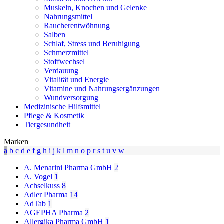
Muskeln, Knochen und Gelenke
Nahrungsmittel
Raucherentwöhnung
Salben
Schlaf, Stress und Beruhigung
Schmerzmittel
Stoffwechsel
Verdauung
Vitalität und Energie
Vitamine und Nahrungsergänzungen
Wundversorgung
Medizinische Hilfsmittel
Pflege & Kosmetik
Tiergesundheit
Marken
a
b
c
d
e
f
g
h
i
j
k
l
m
n
o
p
r
s
t
u
v
w
A. Menarini Pharma GmbH
2
A. Vogel
1
Achselkuss
8
Adler Pharma
14
AdTab
1
AGEPHA Pharma
2
Allergika Pharma GmbH
1