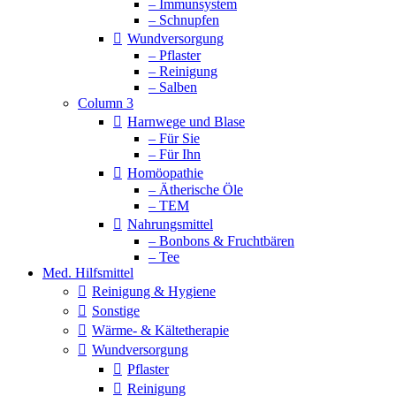
– Immunsystem
– Schnupfen
Wundversorgung
– Pflaster
– Reinigung
– Salben
Column 3
Harnwege und Blase
– Für Sie
– Für Ihn
Homöopathie
– Ätherische Öle
– TEM
Nahrungsmittel
– Bonbons & Fruchtbären
– Tee
Med. Hilfsmittel
Reinigung & Hygiene
Sonstige
Wärme- & Kältetherapie
Wundversorgung
Pflaster
Reinigung