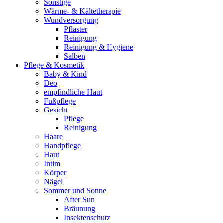
Sonstige
Wärme- & Kältetherapie
Wundversorgung
Pflaster
Reinigung
Reinigung & Hygiene
Salben
Pflege & Kosmetik
Baby & Kind
Deo
empfindliche Haut
Fußpflege
Gesicht
Pflege
Reinigung
Haare
Handpflege
Haut
Intim
Körper
Nägel
Sommer und Sonne
After Sun
Bräunung
Insektenschutz