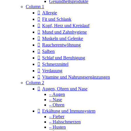
Column 1
Allergie
Fit und Schlank
Kopf, Herz und Kreislauf
Mund und Zahnhygiene
Muskeln und Gelenke
Raucherentwöhnung
Salben
Schlaf und Beruhigung
Schmerzmittel
Verdauung
Vitamine und Nahrungsergänzungen
Column 2
Augen, Ohren und Nase
– Augen
– Nase
– Ohren
Erkältung und Immunsystem
– Fieber
– Halsschmerzen
– Husten