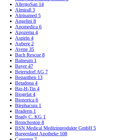
AllergoSan
14
Almirall
3
Alpinamed
5
Angelini
8
Apomedica
6
Apozema
4
Aspirin
4
Auberg
2
Avene
35
Bach Rescue
8
Balneum
1
Bayer
47
Beiersdorf AG
7
Bepanthen
13
Betadona
4
Bio-H-Tin
4
Biogelat
4
Bionorica
6
Blephacura
1
Braderm
1
Brady C. KG
1
Bronchostop
8
BSN Medical Medizinprodukte GmbH
5
Burgenland Apotheke
108
Canesten
7