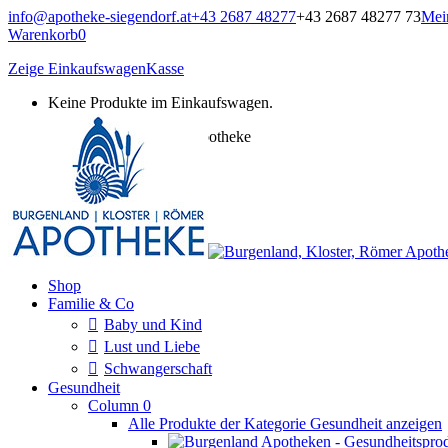
Zum
info@apotheke-siegendorf.at
+43 2687 48277
+43 2687 48277 73
Mei
Inhalt
Warenkorb
0
springen
Zeige Einkaufswagen
Kasse
Keine Produkte im Einkaufswagen.
Burgenland, Kloster, Römer Apotheke
Onlineshop
Shop
Familie & Co
Baby und Kind
Lust und Liebe
Schwangerschaft
Gesundheit
Column 0
Alle Produkte der Kategorie Gesundheit anzeigen