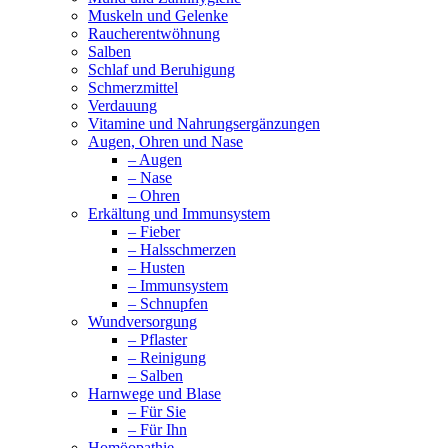
Muskeln und Gelenke
Raucherentwöhnung
Salben
Schlaf und Beruhigung
Schmerzmittel
Verdauung
Vitamine und Nahrungsergänzungen
Augen, Ohren und Nase
– Augen
– Nase
– Ohren
Erkältung und Immunsystem
– Fieber
– Halsschmerzen
– Husten
– Immunsystem
– Schnupfen
Wundversorgung
– Pflaster
– Reinigung
– Salben
Harnwege und Blase
– Für Sie
– Für Ihn
Homöopathie