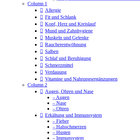
Column 1
Allergie
Fit und Schlank
Kopf, Herz und Kreislauf
Mund und Zahnhygiene
Muskeln und Gelenke
Raucherentwöhnung
Salben
Schlaf und Beruhigung
Schmerzmittel
Verdauung
Vitamine und Nahrungsergänzungen
Column 2
Augen, Ohren und Nase
– Augen
– Nase
– Ohren
Erkältung und Immunsystem
– Fieber
– Halsschmerzen
– Husten
– Immunsystem