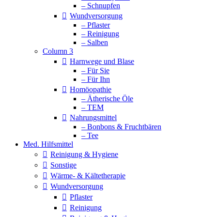
– Schnupfen
Wundversorgung
– Pflaster
– Reinigung
– Salben
Column 3
Harnwege und Blase
– Für Sie
– Für Ihn
Homöopathie
– Ätherische Öle
– TEM
Nahrungsmittel
– Bonbons & Fruchtbären
– Tee
Med. Hilfsmittel
Reinigung & Hygiene
Sonstige
Wärme- & Kältetherapie
Wundversorgung
Pflaster
Reinigung