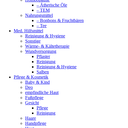
– Ätherische Öle
– TEM
Nahrungsmittel
– Bonbons & Fruchtbären
– Tee
Med. Hilfsmittel
Reinigung & Hygiene
Sonstige
Wärme- & Kältetherapie
Wundversorgung
Pflaster
Reinigung
Reinigung & Hygiene
Salben
Pflege & Kosmetik
Baby & Kind
Deo
empfindliche Haut
Fußpflege
Gesicht
Pflege
Reinigung
Haare
Handpflege