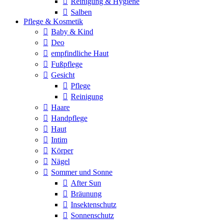
Reinigung & Hygiene
Salben
Pflege & Kosmetik
Baby & Kind
Deo
empfindliche Haut
Fußpflege
Gesicht
Pflege
Reinigung
Haare
Handpflege
Haut
Intim
Körper
Nägel
Sommer und Sonne
After Sun
Bräunung
Insektenschutz
Sonnenschutz