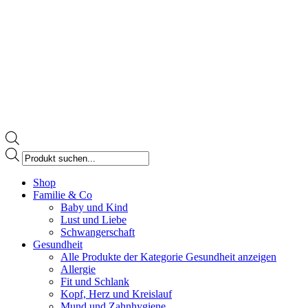
Products
search
Facebook
Shop
page
Familie & Co
opens
Baby und Kind
in
Lust und Liebe
new
Schwangerschaft
window
Gesundheit
Alle Produkte der Kategorie Gesundheit anzeigen
Allergie
Fit und Schlank
Kopf, Herz und Kreislauf
Mund und Zahnhygiene