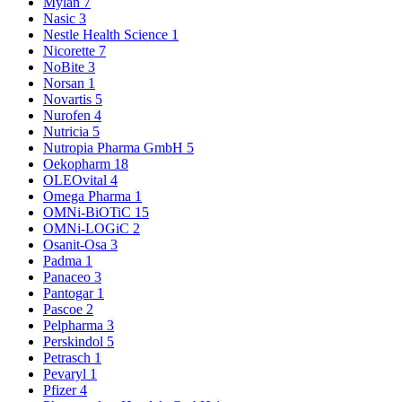
Mylan
7
Nasic
3
Nestle Health Science
1
Nicorette
7
NoBite
3
Norsan
1
Novartis
5
Nurofen
4
Nutricia
5
Nutropia Pharma GmbH
5
Oekopharm
18
OLEOvital
4
Omega Pharma
1
OMNi-BiOTiC
15
OMNi-LOGiC
2
Osanit-Osa
3
Padma
1
Panaceo
3
Pantogar
1
Pascoe
2
Pelpharma
3
Perskindol
5
Petrasch
1
Pevaryl
1
Pfizer
4