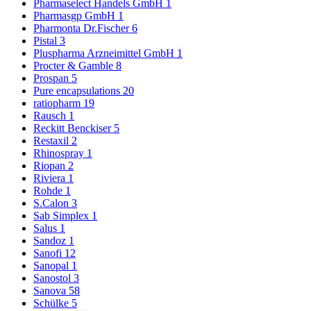
Pharmaselect Handels GmbH
1
Pharmasgp GmbH
1
Pharmonta Dr.Fischer
6
Pistal
3
Pluspharma Arzneimittel GmbH
1
Procter & Gamble
8
Prospan
5
Pure encapsulations
20
ratiopharm
19
Rausch
1
Reckitt Benckiser
5
Restaxil
2
Rhinospray
1
Riopan
2
Riviera
1
Rohde
1
S.Calon
3
Sab Simplex
1
Salus
1
Sandoz
1
Sanofi
12
Sanopal
1
Sanostol
3
Sanova
58
Schülke
5