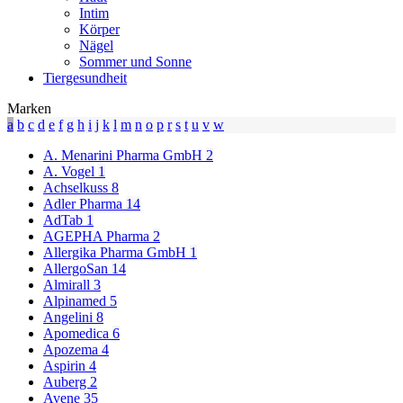
Intim
Körper
Nägel
Sommer und Sonne
Tiergesundheit
Marken
a
b
c
d
e
f
g
h
i
j
k
l
m
n
o
p
r
s
t
u
v
w
A. Menarini Pharma GmbH
2
A. Vogel
1
Achselkuss
8
Adler Pharma
14
AdTab
1
AGEPHA Pharma
2
Allergika Pharma GmbH
1
AllergoSan
14
Almirall
3
Alpinamed
5
Angelini
8
Apomedica
6
Apozema
4
Aspirin
4
Auberg
2
Avene
35