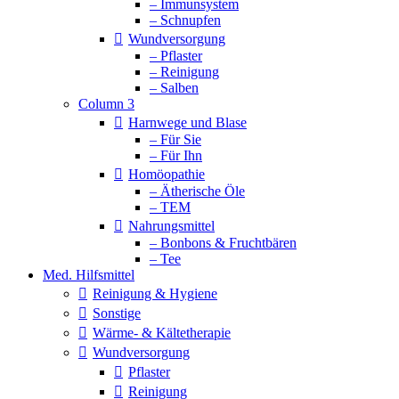
– Immunsystem
– Schnupfen
Wundversorgung
– Pflaster
– Reinigung
– Salben
Column 3
Harnwege und Blase
– Für Sie
– Für Ihn
Homöopathie
– Ätherische Öle
– TEM
Nahrungsmittel
– Bonbons & Fruchtbären
– Tee
Med. Hilfsmittel
Reinigung & Hygiene
Sonstige
Wärme- & Kältetherapie
Wundversorgung
Pflaster
Reinigung