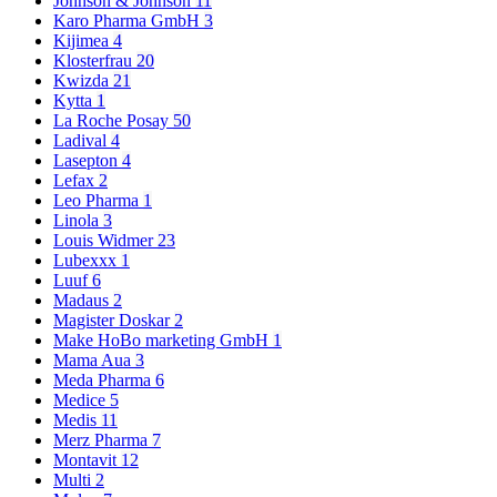
Johnson & Johnson
11
Karo Pharma GmbH
3
Kijimea
4
Klosterfrau
20
Kwizda
21
Kytta
1
La Roche Posay
50
Ladival
4
Lasepton
4
Lefax
2
Leo Pharma
1
Linola
3
Louis Widmer
23
Lubexxx
1
Luuf
6
Madaus
2
Magister Doskar
2
Make HoBo marketing GmbH
1
Mama Aua
3
Meda Pharma
6
Medice
5
Medis
11
Merz Pharma
7
Montavit
12
Multi
2