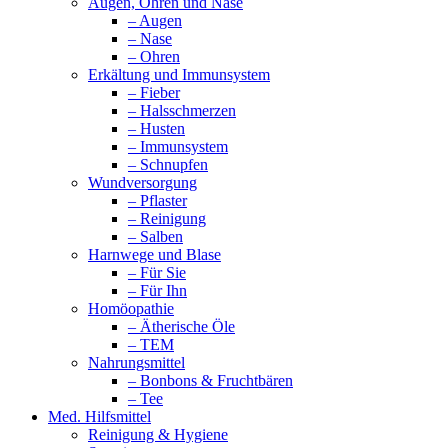
Augen, Ohren und Nase
– Augen
– Nase
– Ohren
Erkältung und Immunsystem
– Fieber
– Halsschmerzen
– Husten
– Immunsystem
– Schnupfen
Wundversorgung
– Pflaster
– Reinigung
– Salben
Harnwege und Blase
– Für Sie
– Für Ihn
Homöopathie
– Ätherische Öle
– TEM
Nahrungsmittel
– Bonbons & Fruchtbären
– Tee
Med. Hilfsmittel
Reinigung & Hygiene