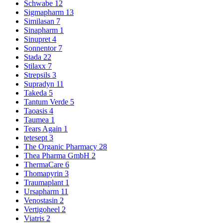
Schwabe
12
Sigmapharm
13
Similasan
7
Sinapharm
1
Sinupret
4
Sonnentor
7
Stada
22
Stilaxx
7
Strepsils
3
Supradyn
11
Takeda
5
Tantum Verde
5
Taoasis
4
Taumea
1
Tears Again
1
tetesept
3
The Organic Pharmacy
28
Thea Pharma GmbH
2
ThermaCare
6
Thomapyrin
3
Traumaplant
1
Ursapharm
11
Venostasin
2
Vertigoheel
2
Viatris
2