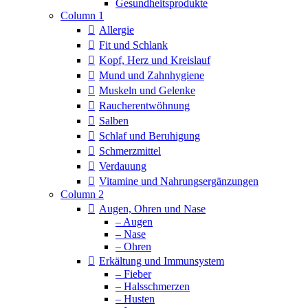
Column 1
Allergie
Fit und Schlank
Kopf, Herz und Kreislauf
Mund und Zahnhygiene
Muskeln und Gelenke
Raucherentwöhnung
Salben
Schlaf und Beruhigung
Schmerzmittel
Verdauung
Vitamine und Nahrungsergänzungen
Column 2
Augen, Ohren und Nase
– Augen
– Nase
– Ohren
Erkältung und Immunsystem
– Fieber
– Halsschmerzen
– Husten