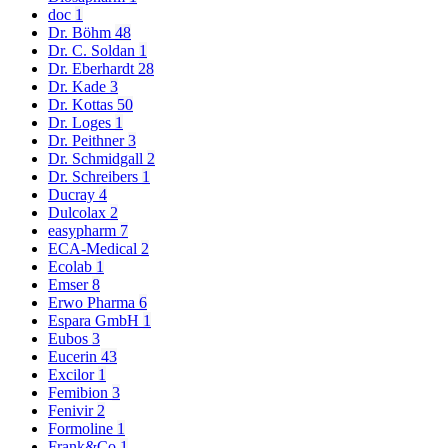
doc
1
Dr. Böhm
48
Dr. C. Soldan
1
Dr. Eberhardt
28
Dr. Kade
3
Dr. Kottas
50
Dr. Loges
1
Dr. Peithner
3
Dr. Schmidgall
2
Dr. Schreibers
1
Ducray
4
Dulcolax
2
easypharm
7
ECA-Medical
2
Ecolab
1
Emser
8
Erwo Pharma
6
Espara GmbH
1
Eubos
3
Eucerin
43
Excilor
1
Femibion
3
Fenivir
2
Formoline
1
Frank&Co
1