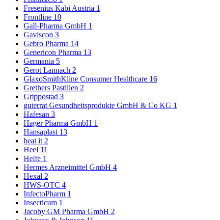
Fresenius Kabi Austria
1
Frontline
10
Gall-Pharma GmbH
1
Gaviscon
3
Gebro Pharma
14
Genericon Pharma
13
Germania
5
Gerot Lannach
2
GlaxoSmithKline Consumer Healthcare
16
Grethers Pastillen
2
Grippostad
3
guterrat Gesundheitsprodukte GmbH & Co KG
1
Hafesan
3
Hager Pharma GmbH
1
Hansaplast
13
heat it
2
Heel
11
Helfe
1
Hermes Arzneimittel GmbH
4
Hexal
2
HWS-OTC
4
InfectoPharm
1
Insecticum
1
Jacoby GM Pharma GmbH
2