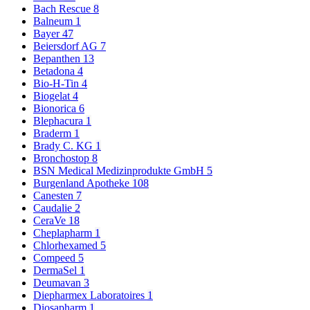
Bach Rescue
8
Balneum
1
Bayer
47
Beiersdorf AG
7
Bepanthen
13
Betadona
4
Bio-H-Tin
4
Biogelat
4
Bionorica
6
Blephacura
1
Braderm
1
Brady C. KG
1
Bronchostop
8
BSN Medical Medizinprodukte GmbH
5
Burgenland Apotheke
108
Canesten
7
Caudalie
2
CeraVe
18
Cheplapharm
1
Chlorhexamed
5
Compeed
5
DermaSel
1
Deumavan
3
Diepharmex Laboratoires
1
Diosapharm
1