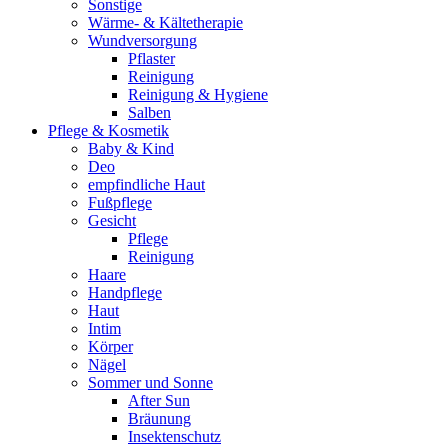
Sonstige
Wärme- & Kältetherapie
Wundversorgung
Pflaster
Reinigung
Reinigung & Hygiene
Salben
Pflege & Kosmetik
Baby & Kind
Deo
empfindliche Haut
Fußpflege
Gesicht
Pflege
Reinigung
Haare
Handpflege
Haut
Intim
Körper
Nägel
Sommer und Sonne
After Sun
Bräunung
Insektenschutz