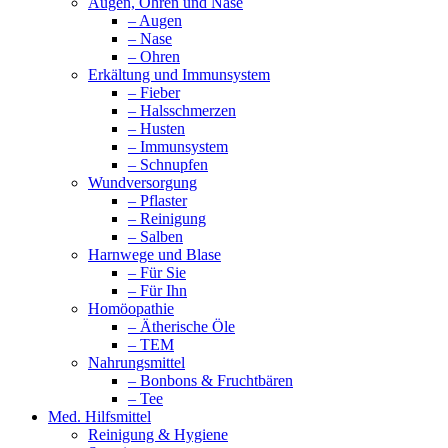
Augen, Ohren und Nase
– Augen
– Nase
– Ohren
Erkältung und Immunsystem
– Fieber
– Halsschmerzen
– Husten
– Immunsystem
– Schnupfen
Wundversorgung
– Pflaster
– Reinigung
– Salben
Harnwege und Blase
– Für Sie
– Für Ihn
Homöopathie
– Ätherische Öle
– TEM
Nahrungsmittel
– Bonbons & Fruchtbären
– Tee
Med. Hilfsmittel
Reinigung & Hygiene