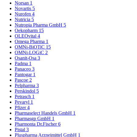
Norsan
1
Novartis
5
Nurofen
4
Nutricia
5
Nutropia Pharma GmbH
5
Oekopharm
15
OLEOvital
4
Omega Pharma
1
OMNi-BiOTiC
15
OMNi-LOGiC
2
Osanit-Osa
3
Padma
1
Panaceo
3
Pantogar
1
Pascoe
2
Pelpharma
3
Perskindol
5
Petrasch
1
Pevaryl
1
Pfizer
4
Pharmaselect Handels GmbH
1
Pharmasgp GmbH
1
Pharmonta Dr.Fischer
6
Pistal
3
Pluspharma Arzneimittel GmbH
1