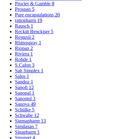
Procter & Gamble
8
Prospan
5
Pure encapsulations
20
ratiopharm
19
Rausch
1
Reckitt Benckiser
5
Restaxil
2
Rhinospray
1
Riopan
2
Riviera
1
Rohde
1
S.Calon
3
Sab Simplex
1
Salus
1
Sandoz
1
Sanofi
12
Sanopal
1
Sanostol
3
Sanova
49
Schülke
5
Schwabe
12
Sigmapharm
13
Similasan
7
Sinapharm
1
Sinupret
4