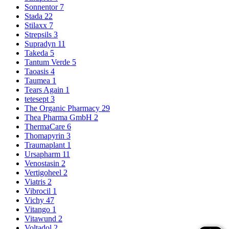
Sonnentor
7
Stada
22
Stilaxx
7
Strepsils
3
Supradyn
11
Takeda
5
Tantum Verde
5
Taoasis
4
Taumea
1
Tears Again
1
tetesept
3
The Organic Pharmacy
29
Thea Pharma GmbH
2
ThermaCare
6
Thomapyrin
3
Traumaplant
1
Ursapharm
11
Venostasin
2
Vertigoheel
2
Viatris
2
Vibrocil
1
Vichy
47
Vitango
1
Vitawund
2
Voltadol
2