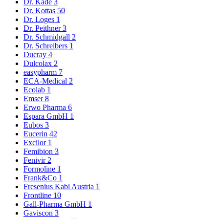
Dr. Kade
3
Dr. Kottas
50
Dr. Loges
1
Dr. Peithner
3
Dr. Schmidgall
2
Dr. Schreibers
1
Ducray
4
Dulcolax
2
easypharm
7
ECA-Medical
2
Ecolab
1
Emser
8
Erwo Pharma
6
Espara GmbH
1
Eubos
3
Eucerin
42
Excilor
1
Femibion
3
Fenivir
2
Formoline
1
Frank&Co
1
Fresenius Kabi Austria
1
Frontline
10
Gall-Pharma GmbH
1
Gaviscon
3