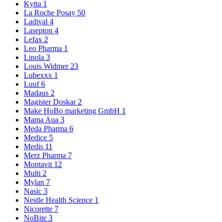
Kytta
1
La Roche Posay
50
Ladival
4
Lasepton
4
Lefax
2
Leo Pharma
1
Linola
3
Louis Widmer
23
Lubexxx
1
Luuf
6
Madaus
2
Magister Doskar
2
Make HoBo marketing GmbH
1
Mama Aua
3
Meda Pharma
6
Medice
5
Medis
11
Merz Pharma
7
Montavit
12
Multi
2
Mylan
7
Nasic
3
Nestle Health Science
1
Nicorette
7
NoBite
3