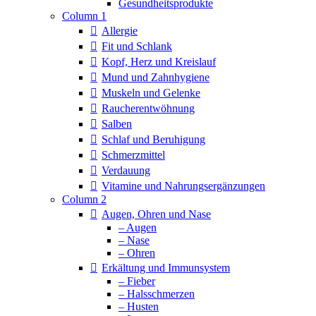
Column 1
Allergie
Fit und Schlank
Kopf, Herz und Kreislauf
Mund und Zahnhygiene
Muskeln und Gelenke
Raucherentwöhnung
Salben
Schlaf und Beruhigung
Schmerzmittel
Verdauung
Vitamine und Nahrungsergänzungen
Column 2
Augen, Ohren und Nase
– Augen
– Nase
– Ohren
Erkältung und Immunsystem
– Fieber
– Halsschmerzen
– Husten