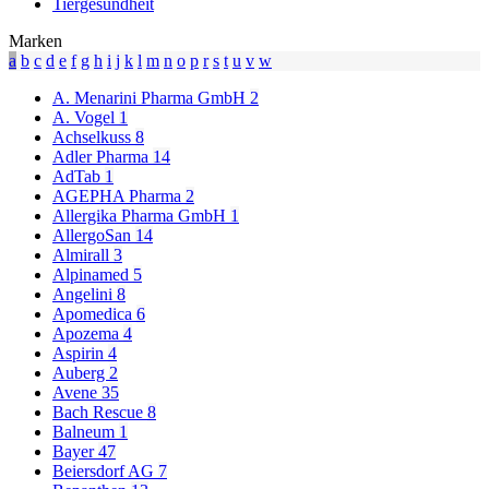
Tiergesundheit
Marken
a
b
c
d
e
f
g
h
i
j
k
l
m
n
o
p
r
s
t
u
v
w
A. Menarini Pharma GmbH
2
A. Vogel
1
Achselkuss
8
Adler Pharma
14
AdTab
1
AGEPHA Pharma
2
Allergika Pharma GmbH
1
AllergoSan
14
Almirall
3
Alpinamed
5
Angelini
8
Apomedica
6
Apozema
4
Aspirin
4
Auberg
2
Avene
35
Bach Rescue
8
Balneum
1
Bayer
47
Beiersdorf AG
7