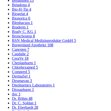
Bepanthen
13
Betadona
4
Bio-H-Tin
4
Biogelat
4
Bionorica
6
Blephacura
1
Braderm
1
Brady C. KG
1
Bronchostop
8
BSN Medical Medizinprodukte GmbH
5
Burgenland Apotheke
108
Canesten
7
Caudalie
2
CeraVe
18
Cheplapharm
1
Chlorhexamed
5
Compeed
5
DermaSel
1
Deumavan
3
Diepharmex Laboratoires
1
Diosapharm
1
doc
1
Dr. Böhm
48
Dr. C. Soldan
1
Dr. Eberhardt
28