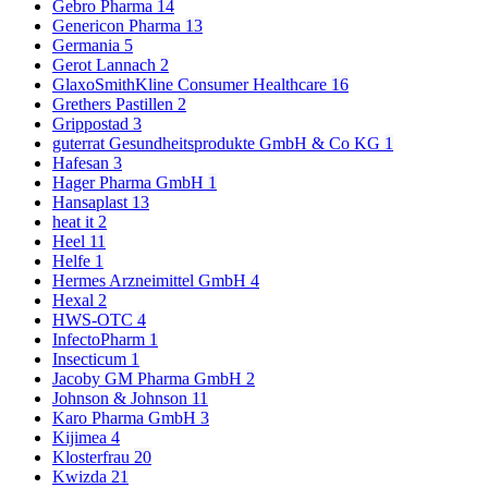
Gebro Pharma
14
Genericon Pharma
13
Germania
5
Gerot Lannach
2
GlaxoSmithKline Consumer Healthcare
16
Grethers Pastillen
2
Grippostad
3
guterrat Gesundheitsprodukte GmbH & Co KG
1
Hafesan
3
Hager Pharma GmbH
1
Hansaplast
13
heat it
2
Heel
11
Helfe
1
Hermes Arzneimittel GmbH
4
Hexal
2
HWS-OTC
4
InfectoPharm
1
Insecticum
1
Jacoby GM Pharma GmbH
2
Johnson & Johnson
11
Karo Pharma GmbH
3
Kijimea
4
Klosterfrau
20
Kwizda
21