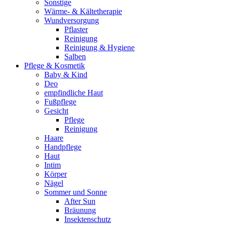
Sonstige
Wärme- & Kältetherapie
Wundversorgung
Pflaster
Reinigung
Reinigung & Hygiene
Salben
Pflege & Kosmetik
Baby & Kind
Deo
empfindliche Haut
Fußpflege
Gesicht
Pflege
Reinigung
Haare
Handpflege
Haut
Intim
Körper
Nägel
Sommer und Sonne
After Sun
Bräunung
Insektenschutz