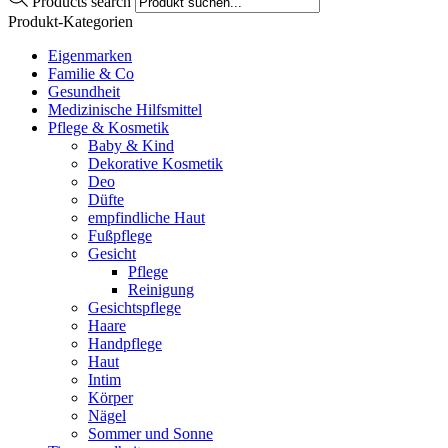
Products search
Produkt-Kategorien
Eigenmarken
Familie & Co
Gesundheit
Medizinische Hilfsmittel
Pflege & Kosmetik
Baby & Kind
Dekorative Kosmetik
Deo
Düfte
empfindliche Haut
Fußpflege
Gesicht
Pflege
Reinigung
Gesichtspflege
Haare
Handpflege
Haut
Intim
Körper
Nägel
Sommer und Sonne