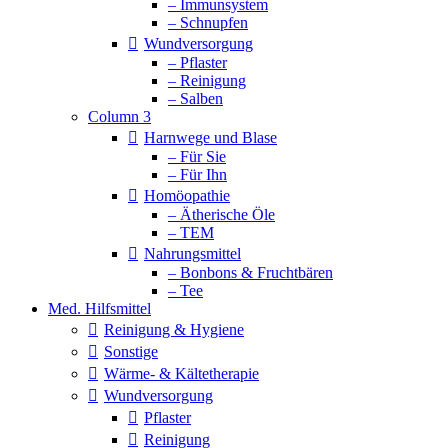
– Immunsystem
– Schnupfen
Wundversorgung
– Pflaster
– Reinigung
– Salben
Column 3
Harnwege und Blase
– Für Sie
– Für Ihn
Homöopathie
– Ätherische Öle
– TEM
Nahrungsmittel
– Bonbons & Fruchtbären
– Tee
Med. Hilfsmittel
Reinigung & Hygiene
Sonstige
Wärme- & Kältetherapie
Wundversorgung
Pflaster
Reinigung