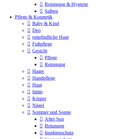
Reinigung & Hygiene
Salben
Pflege & Kosmetik
Baby & Kind
Deo
empfindliche Haut
Fußpflege
Gesicht
Pflege
Reinigung
Haare
Handpflege
Haut
Intim
Körper
Nägel
Sommer und Sonne
After Sun
Bräunung
Insektenschutz