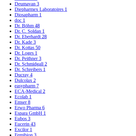
Deumavan
3
Diepharmex Laboratoires
1
Diosapharm
1
doc
1
Dr. Böhm
48
Dr. C. Soldan
1
Dr. Eberhardt
28
Dr. Kade
3
Dr. Kottas
50
Dr. Loges
1
Dr. Peithner
3
Dr. Schmidgall
2
Dr. Schreibers
1
Ducray
4
Dulcolax
2
easypharm
7
ECA-Medical
2
Ecolab
1
Emser
8
Erwo Pharma
6
Espara GmbH
1
Eubos
3
Eucerin
43
Excilor
1
Femibion
3