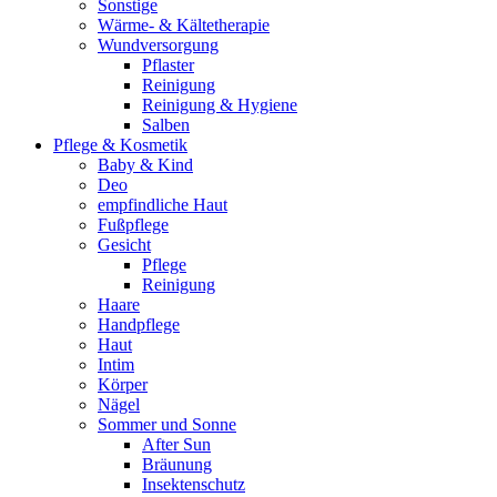
Sonstige
Wärme- & Kältetherapie
Wundversorgung
Pflaster
Reinigung
Reinigung & Hygiene
Salben
Pflege & Kosmetik
Baby & Kind
Deo
empfindliche Haut
Fußpflege
Gesicht
Pflege
Reinigung
Haare
Handpflege
Haut
Intim
Körper
Nägel
Sommer und Sonne
After Sun
Bräunung
Insektenschutz