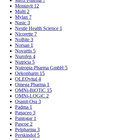
Merz Pharma
7
Montavit
12
Multi
2
Mylan
7
Nasic
3
Nestle Health Science
1
Nicorette
7
NoBite
3
Norsan
1
Novartis
5
Nurofen
4
Nutricia
5
Nutropia Pharma GmbH
5
Oekopharm
15
OLEOvital
4
Omega Pharma
1
OMNi-BiOTiC
15
OMNi-LOGiC
2
Osanit-Osa
3
Padma
1
Panaceo
3
Pantogar
1
Pascoe
2
Pelpharma
3
Perskindol
5