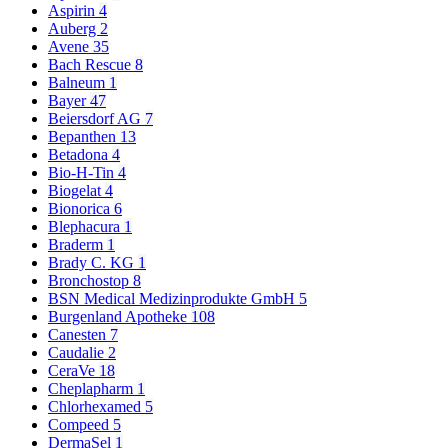
Aspirin
4
Auberg
2
Avene
35
Bach Rescue
8
Balneum
1
Bayer
47
Beiersdorf AG
7
Bepanthen
13
Betadona
4
Bio-H-Tin
4
Biogelat
4
Bionorica
6
Blephacura
1
Braderm
1
Brady C. KG
1
Bronchostop
8
BSN Medical Medizinprodukte GmbH
5
Burgenland Apotheke
108
Canesten
7
Caudalie
2
CeraVe
18
Cheplapharm
1
Chlorhexamed
5
Compeed
5
DermaSel
1