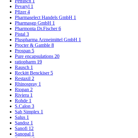
Petrasch
1
Pevaryl
1
Pfizer
4
Pharmaselect Handels GmbH
1
Pharmasgp GmbH
1
Pharmonta Dr.Fischer
6
Pistal
3
Pluspharma Arzneimittel GmbH
1
Procter & Gamble
8
Prospan
5
Pure encapsulations
20
ratiopharm
19
Rausch
1
Reckitt Benckiser
5
Restaxil
2
Rhinospray
1
Riopan
2
Riviera
1
Rohde
1
S.Calon
3
Sab Simplex
1
Salus
1
Sandoz
1
Sanofi
12
Sanopal
1