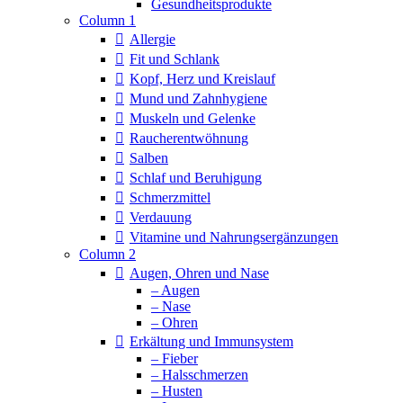
Column 1
Allergie
Fit und Schlank
Kopf, Herz und Kreislauf
Mund und Zahnhygiene
Muskeln und Gelenke
Raucherentwöhnung
Salben
Schlaf und Beruhigung
Schmerzmittel
Verdauung
Vitamine und Nahrungsergänzungen
Column 2
Augen, Ohren und Nase
– Augen
– Nase
– Ohren
Erkältung und Immunsystem
– Fieber
– Halsschmerzen
– Husten