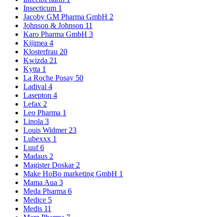
Insecticum
1
Jacoby GM Pharma GmbH
2
Johnson & Johnson
11
Karo Pharma GmbH
3
Kijimea
4
Klosterfrau
20
Kwizda
21
Kytta
1
La Roche Posay
50
Ladival
4
Lasepton
4
Lefax
2
Leo Pharma
1
Linola
3
Louis Widmer
23
Lubexxx
1
Luuf
6
Madaus
2
Magister Doskar
2
Make HoBo marketing GmbH
1
Mama Aua
3
Meda Pharma
6
Medice
5
Medis
11