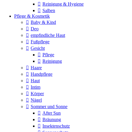
Reinigung & Hygiene
Salben
Pflege & Kosmetik
Baby & Kind
Deo
empfindliche Haut
Fußpflege
Gesicht
Pflege
Reinigung
Haare
Handpflege
Haut
Intim
Körper
Nägel
Sommer und Sonne
After Sun
Bräunung
Insektenschutz