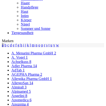
Haare
Handpflege
Haut
Intim
Körper
Nägel
Sommer und Sonne
Tiergesundheit
Marken
a
b
c
d
e
f
g
h
i
j
k
l
m
n
o
p
r
s
t
u
v
w
A. Menarini Pharma GmbH
2
A. Vogel
1
Achselkuss
8
Adler Pharma
14
AdTab
1
AGEPHA Pharma
2
Allergika Pharma GmbH
1
AllergoSan
14
Almirall
3
Alpinamed
5
Angelini
8
Apomedica
6
Apozema
4