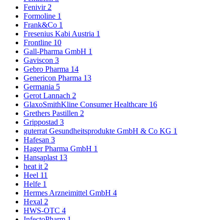
Fenivir
2
Formoline
1
Frank&Co
1
Fresenius Kabi Austria
1
Frontline
10
Gall-Pharma GmbH
1
Gaviscon
3
Gebro Pharma
14
Genericon Pharma
13
Germania
5
Gerot Lannach
2
GlaxoSmithKline Consumer Healthcare
16
Grethers Pastillen
2
Grippostad
3
guterrat Gesundheitsprodukte GmbH & Co KG
1
Hafesan
3
Hager Pharma GmbH
1
Hansaplast
13
heat it
2
Heel
11
Helfe
1
Hermes Arzneimittel GmbH
4
Hexal
2
HWS-OTC
4
InfectoPharm
1