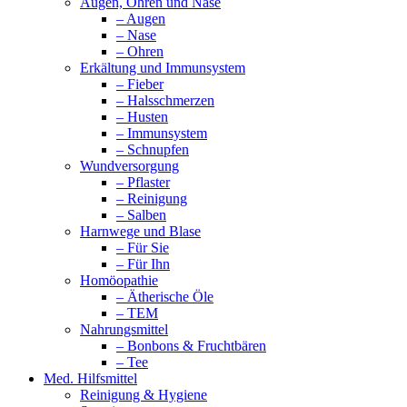
Augen, Ohren und Nase
– Augen
– Nase
– Ohren
Erkältung und Immunsystem
– Fieber
– Halsschmerzen
– Husten
– Immunsystem
– Schnupfen
Wundversorgung
– Pflaster
– Reinigung
– Salben
Harnwege und Blase
– Für Sie
– Für Ihn
Homöopathie
– Ätherische Öle
– TEM
Nahrungsmittel
– Bonbons & Fruchtbären
– Tee
Med. Hilfsmittel
Reinigung & Hygiene