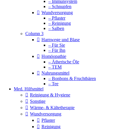
– Immunsystem
– Schnupfen
Wundversorgung
– Pflaster
– Reinigung
– Salben
Column 3
Harnwege und Blase
– Für Sie
– Für Ihn
Homöopathie
– Ätherische Öle
– TEM
Nahrungsmittel
– Bonbons & Fruchtbären
– Tee
Med. Hilfsmittel
Reinigung & Hygiene
Sonstige
Wärme- & Kältetherapie
Wundversorgung
Pflaster
Reinigung