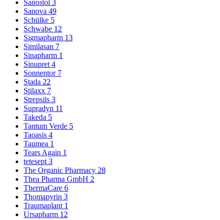
Sanostol
3
Sanova
49
Schülke
5
Schwabe
12
Sigmapharm
13
Similasan
7
Sinapharm
1
Sinupret
4
Sonnentor
7
Stada
22
Stilaxx
7
Strepsils
3
Supradyn
11
Takeda
5
Tantum Verde
5
Taoasis
4
Taumea
1
Tears Again
1
tetesept
3
The Organic Pharmacy
28
Thea Pharma GmbH
2
ThermaCare
6
Thomapyrin
3
Traumaplant
1
Ursapharm
12