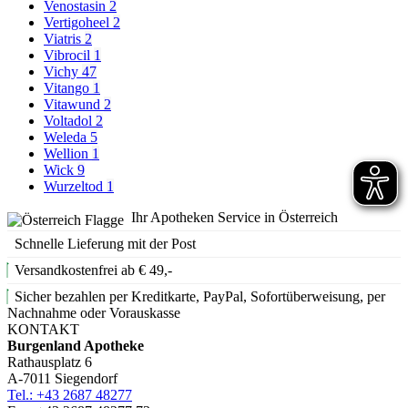
Venostasin
2
Vertigoheel
2
Viatris
2
Vibrocil
1
Vichy
47
Vitango
1
Vitawund
2
Voltadol
2
Weleda
5
Wellion
1
Wick
9
Wurzeltod
1
Ihr Apotheken Service in Österreich
Schnelle Lieferung mit der Post
Versandkostenfrei ab € 49,-
Sicher bezahlen per Kreditkarte, PayPal, Sofortüberweisung, per
Nachnahme oder Vorauskasse
KONTAKT
Burgenland Apotheke
Rathausplatz 6
A-7011 Siegendorf
Tel.: +43 2687 48277